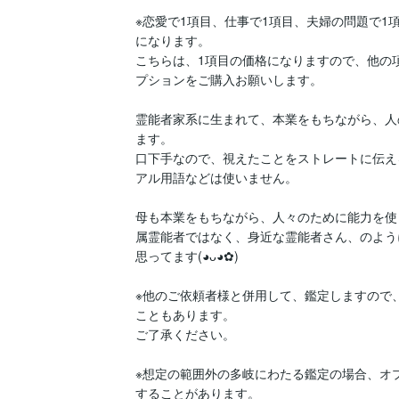
※恋愛で1項目、仕事で1項目、夫婦の問題で1
になります。

こちらは、1項目の価格になりますので、他の
プションをご購入お願いします。

霊能者家系に生まれて、本業をもちながら、人
ます。

口下手なので、視えたことをストレートに伝え
アル用語などは使いません。

母も本業をもちながら、人々のために能力を使
属霊能者ではなく、身近な霊能者さん、のよう
思ってます(⁠◕⁠ᴗ⁠◕⁠✿⁠)

※他のご依頼者様と併用して、鑑定しますので
こともあります。

ご了承ください。

※想定の範囲外の多岐にわたる鑑定の場合、オ
することがあります。
