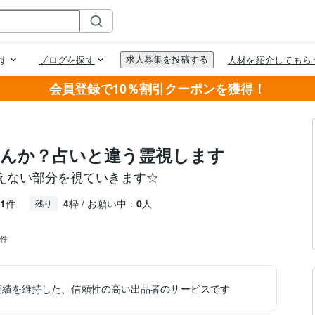
会員登録で10％割引クーポンを獲得！
んか？占いと違う霊視します
えない部分を視ていきます☆
1
件
4
枠 / お願い中：
0
人
残り
5件
実績を維持した、信頼性の高い出品者のサービスです