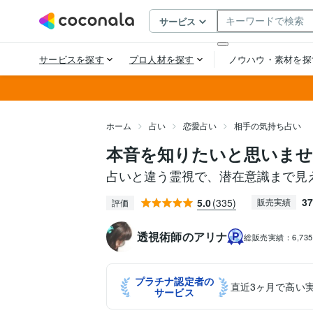
ホーム
占い
恋愛占い
相手の気持ち占い
本音を知りたいと思いませ
占いと違う霊視で、潜在意識まで見
37
5.0
(335)
販売実績
評価
透視術師のアリナ
総販売実績：
6,73
プラチナ認定者の
直近3ヶ月で高い
サービス