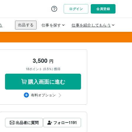
3,500
円
18ポイント (0.5％) 獲得
購入画面に進む
有料オプション
出品者に質問
フォロー
1191