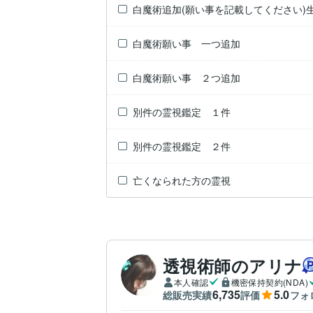
白魔術追加(願い事を記載してください)
白魔術願い事 一つ追加
白魔術願い事 ２つ追加
別件の霊視鑑定 １件
別件の霊視鑑定 ２件
亡くなられた方の霊視
透視術師のアリナ
本人確認
機密保持契約(NDA)
6,735
5.0
総販売実績
評価
フォ