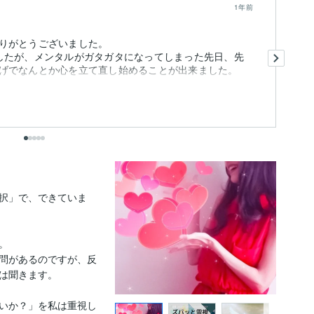
1年前
りがとうございました。
ア
したが、メンタルがガタガタになってしまった先日、先
げでなんとか心を立て直し始めることが出来ました。
そ
す
も
て
出
択」で、できていま


問があるのですが、反
は聞きます。

いか？」を私は重視し