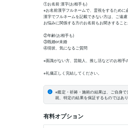
①お名前 漢字(お相手も)

※お名前漢字フルネームで、霊視をするために必
漢字でフルネームを記載できない方は、ご遠慮く
お悩みに関係する方のお名前もお聞きすること
②年齢(お相手も)

③既婚or未婚

④現状、気になるご質問

※面識がない方、芸能人、推し活などのお相手
※鑑定・祈祷・施術の結果は、ご自身で
就、特定の結果を保証するものではあ
有料オプション