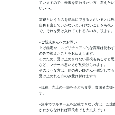
ていますので、未来を変わりたい方、変えたい
い｡⁠◕⁠‿⁠◕⁠｡

霊視というものを簡単にできる人がいるとは思
自身も直していかないといけないことをも視え
で、それを受け入れてくれる方のみ、視ます。

※ご新規さんへのお願い

上げ鑑定や、スピリチュアル的な言葉は使わず
のみで視えたことをお伝えします。

そのため、受け止めきれない霊視もあるかと思
など、マナーの悪い方が見受けられます。

そのような方は、他の占い師さんへ鑑定しても
受け止めれる方のみ受け付けます☆

※現在、売上の一部を子ども食堂、貧困者支援
す。

※漢字でフルネームを記載できない方は、ご遠
かわからなければ源氏名でも大丈夫です)
