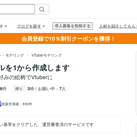
会員登録で10％割引クーポンを獲得！
スト・モデリング
VTuberモデリング
デルを1から作成します
の絵柄でVtuberに
8
件
3
枠 / お願い中：
7
人
残り
総販売実績：
933件
い基準をクリアした、運営審査済のサービスです