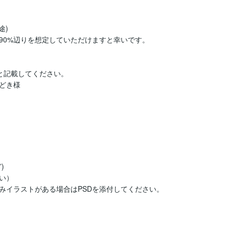
)

90%辺りを想定していただけますと幸いです。

」と記載してください。

どき様


）

イラストがある場合はPSDを添付してください。
