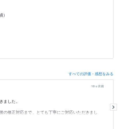
実績）
すべての評価・感想をみる
10ヶ月前
きました。
持
パ
後の修正対応まで、とても丁寧にご対応いただきまし
任
初
も
大