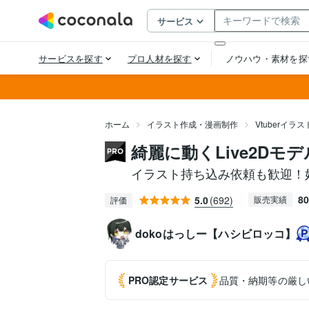
ホーム
イラスト作成・漫画制作
Vtuberイラ
綺麗に動くLive2Dモ
イラスト持ち込み依頼も歓迎！好み
80
5.0
(692)
販売実績
評価
dokoはっしー【ハシビロッコ】
PRO認定
サービス
品質・納期等の厳し