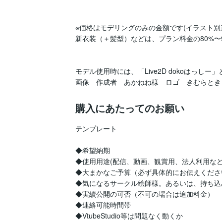
※価格はモデリングのみの金額です(イラスト別途
新衣装（＋髪型）などは、プラン料金の80%〜
モデル使用時には、「Live2D dokoはっしー
画像　作成者　あかねね様　ロゴ　きむらとき
購入にあたってのお願い
テンプレート

◆希望納期

◆使用用途(配信、動画、観賞用、法人利用など)
◆大まかなご予算（必ず具体的にお伝えください
◆気になるサークル絵師様。あるいは、持ち込み
◆実績公開の可否（不可の場合は追加料金）

◆連絡可能時間帯

◆VtubeStudio等は問題なく動くか
