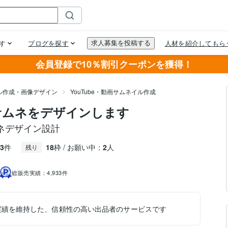
会員登録で10％割引クーポンを獲得！
ル作成・画像デザイン
YouTube・動画サムネイル作成
eサムネをデザインします
ネデザイン設計
3
件
18
枠 / お願い中：
2
人
残り
総販売実績：
4,933件
実績を維持した、信頼性の高い出品者のサービスです