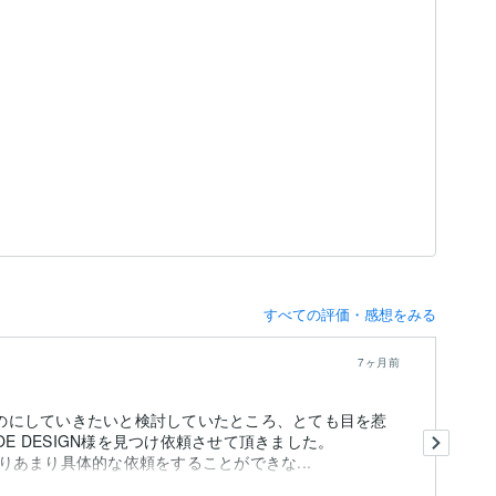
）
すべての評価・感想をみる
7ヶ月前
いものにしていきたいと検討していたところ、とても目を惹
こ
OE DESIGN様を見つけ依頼させて頂きました。
こ
あまり具体的な依頼をすることができな...
り
や
も