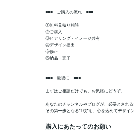
■■■　ご購入の流れ　■■■

①無料見積り相談

②ご購入

③ヒアリング・イメージ共有

④デザイン提出

⑤修正

⑥納品・完了

■■■　最後に　■■■

まずはご相談だけでも、お気軽にどうぞ。

あなたのチャンネルやブログが、必要とされる
その第一歩となる"1枚"を、心を込めてデザイ
購入にあたってのお願い