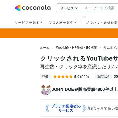
ホーム
Web制作・HP作成・EC構築
サムネイ
クリックされるYouTub
再生数・クリック率を意識したサム
35
5.0
(290)
販売実績
評価
JOHN DOE＠販売実績4800件以上
プラチナ認定者の
直近3ヶ月で高い
サービス