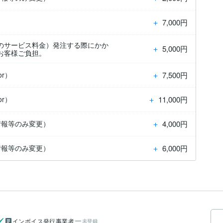
＋
7,000円
のサービス料金）発注する際にかか
＋
5,000円
お客様ご負担。
＋
7,500円
or）
＋
11,000円
or）
＋
4,000円
情報等のみ変更）
＋
6,000円
情報等のみ変更）
インボイス発行事業者
未登録