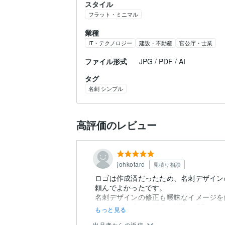
スタイル
フラット・ミニマル
業種
IT・テクノロジー
建設・不動産
官公庁・士業
ファイル形式
JPG / PDF / AI
タグ
名刺 シンプル
高評価のレビュー
johkotaro
見積り相談
ロゴは作成済だったため、名刺デザイン
頼んでよかったです。
名刺デザインの修正も曖昧なイメージを
ページを作成した場合のURLやQRコード
もっと見る
出品者からの返信