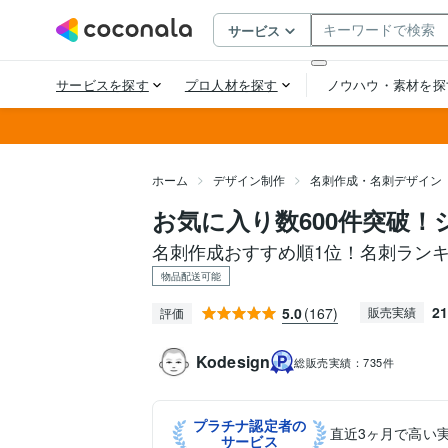
ホーム
デザイン制作
名刺作成・名刺デザイン
お気に入り数600件突破
名刺作成おすすめ順1位！名刺ラン
物品配送可能
21
5.0
(167)
販売実績
評価
Kodesign
総販売実績：
735件
プラチナ認定者の
直近3ヶ月で高い
サービス