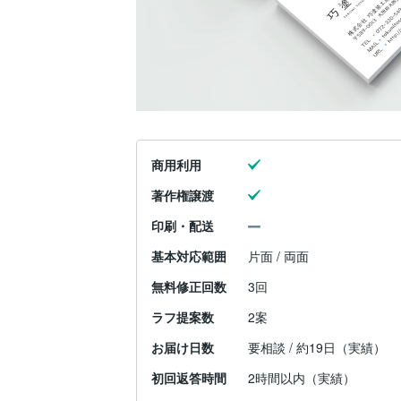
商用利用
著作権譲渡
印刷・配送
基本対応範囲
片面 / 両面
無料修正回数
3回
ラフ提案数
2案
お届け日数
要相談 / 約19日（実績）
初回返答時間
2時間以内（実績）