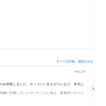
すべての評価・感想をみる
3年以上前
名
のみ依頼しました。カッコいい仕上がりになり、本当に
初
ご
的確に反映していただいたことに加え、将来的にホーム
仕
の配置等についても相談に...
も
出