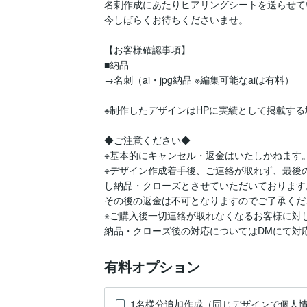
名刺作成にあたりヒアリングシートを送らせて
今しばらくお待ちくださいませ。

【お客様確認事項】

■納品

→名刺（ai・jpg納品 ※編集可能なaiは有料）

※制作したデザインはHPに実績として掲載する
◆ご注意ください◆

※基本的にキャンセル・返金はいたしかねます。
※デザイン作成着手後、ご連絡が取れず、最後
し納品・クローズとさせていただいております。
その後の返金は不可となりますのでご了承くださ
※ご購入後一切連絡が取れなくなるお客様に対
納品・クローズ後の対応についてはDMにて対
有料オプション
1名様分追加作成（同じデザインで個人