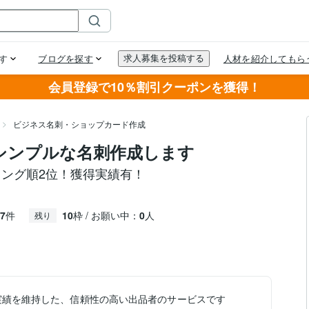
会員登録で10％割引クーポンを獲得！
ビジネス名刺・ショップカード作成
！シンプルな名刺作成します
キング順2位！獲得実績有！
7
件
10
枠 / お願い中：
0
人
残り
実績を維持した、信頼性の高い出品者のサービスです