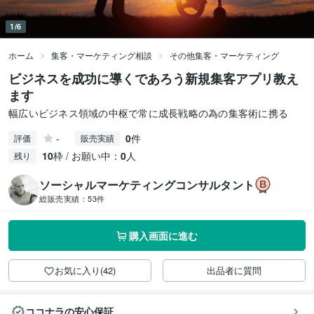
1/6
ホーム
集客・マーケティング相談
その他集客・マーケティング
ビジネスを成功に導くであろう新規集客アプリ教え
ます
幅広いビジネス領域の中枢で常に成長戦略の為の集客術に携る
-
0
件
評価
販売実績
10
枠 / お願い中：
0
人
残り
ソーシャルマーケティングコンサルタント
総販売実績：
53件
購入画面に進む
お気に入り(42)
出品者に質問
ココナラの安心保証