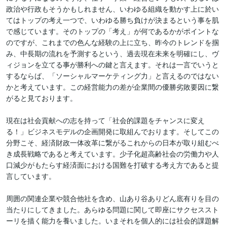
政治や行政もそうかもしれません、いわゆる組織を動かす上に於い
てはトップの考え一つで、いわゆる勝ち負けが決まるという事を肌
で感じています。そのトップの「考え」が何であるかがポイントな
のですが、これまでの色んな経験の上に立ち、昨今のトレンドを掴
み、中長期の流れを予測するという、過去現在未来を明確にし、ヴ
ィジョンを立てる事が勝利への鍵と言えます。それは一言でいうと
するならば、「ソーシャルマーケティング力」と言えるのではない
かと考えています。この経営能力の差が企業間の優勝劣敗要因に繋
がると見ております。

現在は社会貢献への志を持って「社会的課題をチャンスに変え
る！」ビジネスモデルの企画開発に取組んでおります。そしてこの
分野こそ、経済財政一体改革に繋がるこれからの日本が取り組むべ
き成長戦略であると考えています。少子化超高齢社会の労働力や人
口減少がもたらす経済面における国難を打破する考え方であると提
言しています。

周囲の関連企業や競合他社を含め、山あり谷ありどん底有りを目の
当たりにしてきました。あらゆる問題に関して即座にサクセススト
ーリを描く能力を養いました。いまそれを個人的には社会的課題解