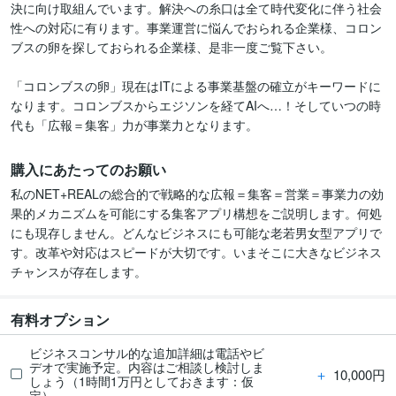
決に向け取組んでいます。解決への糸口は全て時代変化に伴う社会
性への対応に有ります。事業運営に悩んでおられる企業様、コロン
ブスの卵を探しておられる企業様、是非一度ご覧下さい。

「コロンブスの卵」現在はITによる事業基盤の確立がキーワードに
なります。コロンブスからエジソンを経てAIへ…！そしていつの時
代も「広報＝集客」力が事業力となります。
購入にあたってのお願い
私のNET+REALの総合的で戦略的な広報＝集客＝営業＝事業力の効
果的メカニズムを可能にする集客アプリ構想をご説明します。何処
にも現存しません。どんなビジネスにも可能な老若男女型アプリで
す。改革や対応はスピードが大切です。いまそこに大きなビジネス
チャンスが存在します。
有料オプション
ビジネスコンサル的な追加詳細は電話やビ
デオで実施予定。内容はご相談し検討しま
＋
10,000円
しょう（1時間1万円としておきます：仮
定）