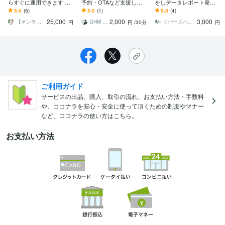
らすぐに運用できます UT
予約・OTAなど支援しま
をしデータレポート発行
AGE導入から構築まで一
す 責任者として複数地域
します レピュテーション
5.0
(5)
5.0
(1)
5.0
(4)
気に仕組み化をサポー
の施設の改善・立ち上げ
チェックの炎上を事前に
25,000
2,000
3,000
ト！
の実績。
監視しレポートを提出
【オンライン秘書・UTAGE構築】なつみ
GHM Works
リバースハック｜サジェスト汚染・逆SEO
円
円
/30分
円
ご利用ガイド
サービスの出品、購入、取引の流れ、お支払い方法・手数料
や、ココナラを安心・安全に使って頂くための制度やマナー
など、ココナラの使い方はこちら。
お支払い方法