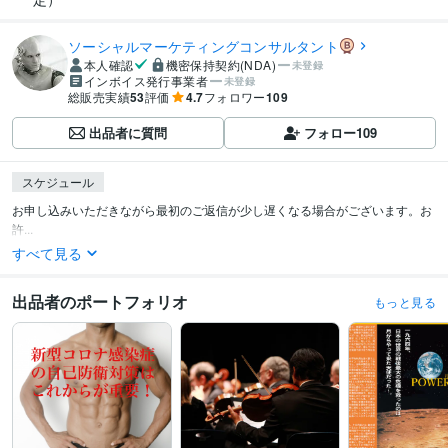
ソーシャルマーケティングコンサルタント
本人確認
機密保持契約(NDA)
未登録
インボイス発行事業者
未登録
総販売実績
53
評価
4.7
フォロワー
109
出品者に質問
フォロー
109
スケジュール
お申し込みいただきながら最初のご返信が少し遅くなる場合がございます。お
許...
すべて見る
出品者のポートフォリオ
もっと見る