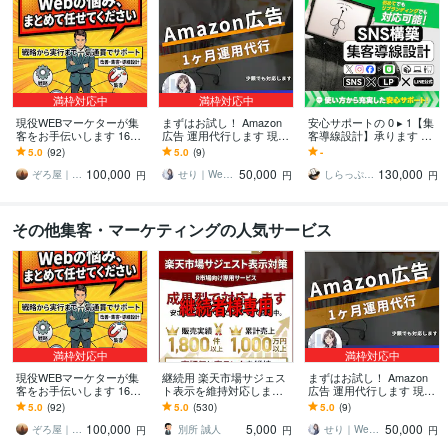
満枠対応中
満枠対応中
現役WEBマーケターが集
まずはお試し！ Amazon
安心サポートの 0 ▸ 1【集
客をお手伝いします 16の
広告 運用代行します 現役
客導線設計】承ります 各
ノウハウから御社に合っ
の1,000万円運用者があな
種SNSから公式LINEまで
5.0
(92)
5.0
(9)
-
た方法と戦略を進呈！！
たの商品の魅力を伝えま
の分かりやすい導線設計
100,000
50,000
130,000
す！
です！
ぞろ屋｜勝てるホームページ作成会社
せり｜Web広告サポート・運用相談
しらっぷキャノン｜Web Circus
円
円
円
その他集客・マーケティングの人気サービス
満枠対応中
満枠対応中
現役WEBマーケターが集
継続用 楽天市場サジェス
まずはお試し！ Amazon
客をお手伝いします 16の
ト表示を維持対応します
広告 運用代行します 現役
ノウハウから御社に合っ
成果達成後の表示維持・
の1,000万円運用者があな
5.0
(92)
5.0
(530)
5.0
(9)
た方法と戦略を進呈！！
再対応を行います
たの商品の魅力を伝えま
100,000
5,000
50,000
す！
ぞろ屋｜勝てるホームページ作成会社
別所 誠人
せり｜Web広告サポート・運用相談
円
円
円