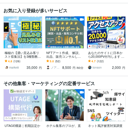
お気に入り登録が多いサービス
極秘の【濃い見込み客リ
NFTアート作成、 解説、
あなたのサイトに日本か
スト収集法】を3種類教え
出品、販売コンサルしま
ら20,000PV付与します サ
ます ■【広告費ゼロで収
す ●NFT取引経験5年・日
イト・ブログのアクセス
4.8
(126)
5.0
(52)
4.7
(122)
集】応援キャンペーン！
英バイリンガルのプロが
アップをサポートしま
35,000
8,500
2,000
サポート●
す！
marke8
ノア・Noa
tonson
円
円
/60分
円
その他集客・マーケティングの定番サービス
UTAGE構築｜初期設定か
ホテル集客のプロが、直
ネット風評被害対策調査