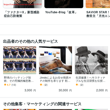
「ファクターX」新型感染
YouTube-Blog「改革」
SAVIOR STAR
症自己防衛策
救世主「月光エ
出品者のその他の人気サービス
野球のバッティング技
Jimdoによるお任せ簡易Ｈ
生涯健康！へサスティナ
術、その究極的極意教え
Ｐの制作を承ります 初め
ブルな生活習慣を伝授し
ます 昨今プロ野球界では
ての方等の為の簡易ＨＰ
ます 20年に及ぶ実体験と
4.7
(13)
-
(2)
-
(2)
バッティング技術にゴル
制作をテーマだけ丸投げ
ネットランキング情報に
3,000
30,000
2,000
フスイングを研究！
で承ります！
基づくプログラム！
円
円
円
その他集客・マーケティングの関連サービス