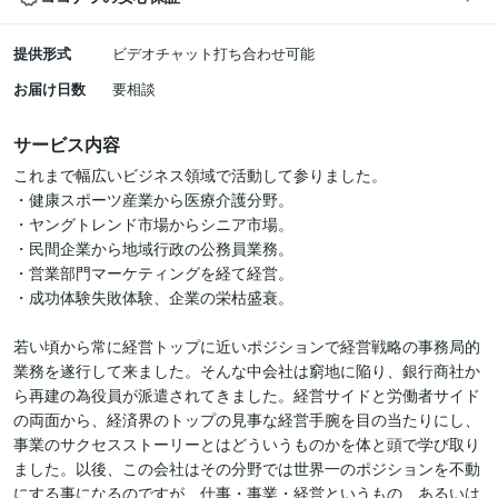
提供形式
ビデオチャット打ち合わせ可能
お届け日数
要相談
サービス内容
これまで幅広いビジネス領域で活動して参りました。

・健康スポーツ産業から医療介護分野。

・ヤングトレンド市場からシニア市場。

・民間企業から地域行政の公務員業務。

・営業部門マーケティングを経て経営。

・成功体験失敗体験、企業の栄枯盛衰。

若い頃から常に経営トップに近いポジションで経営戦略の事務局的
業務を遂行して来ました。そんな中会社は窮地に陥り、銀行商社か
ら再建の為役員が派遣されてきました。経営サイドと労働者サイド
の両面から、経済界のトップの見事な経営手腕を目の当たりにし、
事業のサクセスストーリーとはどういうものかを体と頭で学び取り
ました。以後、この会社はその分野では世界一のポジションを不動
にする事になるのですが、仕事・事業・経営というもの、あるいは