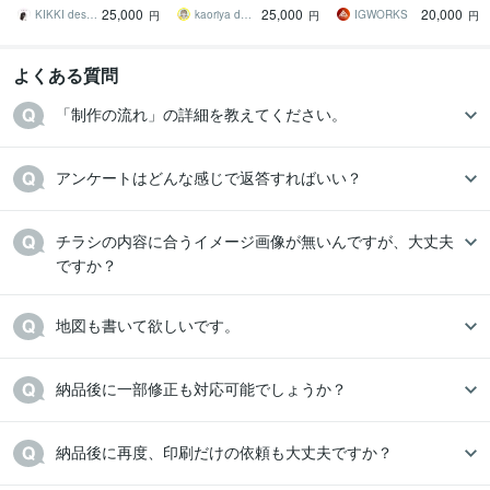
惹くビジュアルのフライ
練されたデザインと構成
ード、DMなど印刷物なら
25,000
25,000
20,000
ヤー・チラシ
で企業価値を高めます
何でも対応可能です
KIKKI design
kaoriya design｜デザイナー
IGWORKS
円
円
円
よくある質問
「制作の流れ」の詳細を教えてください。
アンケートはどんな感じで返答すればいい？
チラシの内容に合うイメージ画像が無いんですが、大丈夫
ですか？
地図も書いて欲しいです。
納品後に一部修正も対応可能でしょうか？
納品後に再度、印刷だけの依頼も大丈夫ですか？