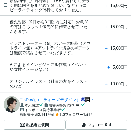
原稿制作（片面料金） （HPや資料からチラ
＋
15,000円
シ用に内容をまとめて欲しい。など） ※コ
ピーライティングは行っておりません。
優先対応（2日から3日以内に対応）お急ぎ
＋
15,000円
の方はこちらへ！優先的に作業させていた
だきます。
イラストレーター（ai）元データ納品（アウ
＋
15,000円
トライン無） ※アウトライン済みのaiデータ
は無償で納品させていただきます。
AIによるメインビジュアル作成（イベント
＋
5,000円
や女性イメージなど）
オリジナルイラスト（社員の方をイラスト
＋
10,000円
化など）
T’sDesign（ティーズデザイン）
本人確認
機密保持契約(NDA)
インボイス発行事業者
総販売実績
2,141
評価
5.0
フォロワー
1,514
出品者に質問
フォロー
1514