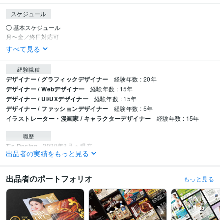
スケジュール
◯ 基本スケジュール

月〜金／終日対応可
すべて見る
経験職種
デザイナー / グラフィックデザイナー
経験年数 : 20年
デザイナー / Webデザイナー
経験年数 : 15年
デザイナー / UI/UXデザイナー
経験年数 : 15年
デザイナー / ファッションデザイナー
経験年数 : 5年
イラストレーター・漫画家 / キャラクターデザイナー
経験年数 : 15年
職歴
T's Design
2020年3月 ~ 現在
出品者の実績をもっと見る
デザイン会社
2018年3月 ~ 2020年2月
デザイン会社
2015年3月 ~ 2018年2月
アパレル会社
2008年3月 ~ 2015年2月
出品者のポートフォリオ
もっと見る
受賞歴
新聞社主催 月間話題広告賞 受賞
駅ビル主催 Tシャツデザインコンテスト 
優秀賞受賞
ココナラ 『デザイン』カテゴリランキング1位獲得
ココナラ 