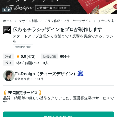
1/12
ホーム
デザイン制作
チラシ作成・フライヤーデザイン
チラシ作成・
伝わるチラシデザインをプロが制作します
スタートアップ企業から老舗まで！反響を実感できるチラシ
を
物品配送可能
5.0
(472)
604
件
評価
販売実績
6
枠 / お願い中：
9
人
残り
T’sDesign（ティーズデザイン）
総販売実績：
2,141件
PRO認定
サービス
品質・納期等の厳しい基準をクリアした、運営審査済のサービスで
す