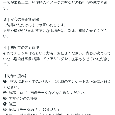
一感が出る上に、発注時のイメージ共有などの負担も軽減できま
す。

３｜安心の修正無制限

ご納得いただけるまで修正いたします。

文章や構成が大幅に変更になる場合は、別途ご相談させてくださ
い。

４｜初めての方も歓迎

初めてチラシを作るという方も、お任せください。内容が決まって
いない場合は事前相談にてヒアリングやご提案もさせていただきま
す。

【制作の流れ】

❶「購入にあたってのお願い」に記載のアンケート①〜⑨にお答え
ください。

❷  原稿、ロゴ、画像データなどをお送りください。

❸  デザインのご提案

❹  修正

❺  納品（データ納品 or 印刷納品）
