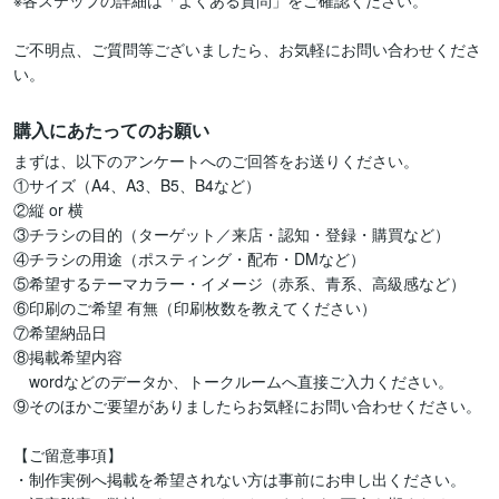
※各ステップの詳細は「よくある質問」をご確認ください。

ご不明点、ご質問等ございましたら、お気軽にお問い合わせくださ
い。
購入にあたってのお願い
まずは、以下のアンケートへのご回答をお送りください。

①サイズ（A4、A3、B5、B4など）

②縦 or 横

③チラシの目的（ターゲット／来店・認知・登録・購買など）

④チラシの用途（ポスティング・配布・DMなど）

⑤希望するテーマカラー・イメージ（赤系、青系、高級感など）

⑥印刷のご希望 有無（印刷枚数を教えてください）

⑦希望納品日

⑧掲載希望内容

　wordなどのデータか、トークルームへ直接ご入力ください。

⑨そのほかご要望がありましたらお気軽にお問い合わせください。

【ご留意事項】

・制作実例へ掲載を希望されない方は事前にお申し出ください。
