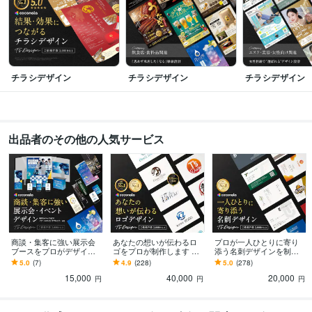
『チラシ』カテゴリランキング1位獲得 
ココナラ 『ロゴ』カテゴリランキ
ング1位獲得 
ココナラ 販売実績1,000件突破
トップセラーが語るココナラ
戦略ウェビナー
ココナラ 販売実績2,000件突破
資格・検定
Illustratorクリエイター能力認定試験エキスパート
取得年 : 2010年
チラシデザイン
チラシデザイン
チラシデザイン
Photoshopクリエイター能力認定試験エキスパート
取得年 : 2010年
Webクリエイター能力認定
取得年 : 2017年
色彩検定2級
取得年 : 2012年
DTPエキスパート
取得年 : 2024年
出品者のその他の人気サービス
プログラミング言語・フレームワーク
C++:5年
CSS:5年
HTML:5年
Java:5年
ビジネス・クリエイティブツール
Adobe Illustrator:18年
Adobe Photoshop:18年
Adobe InDesign:15年
PowerPoint:13年
商談・集客に強い展示会
あなたの想いが伝わるロ
プロが一人ひとりに寄り
得意分野
ブースをプロがデザイン
ゴをプロが制作します 大
添う名刺デザインを制作
デザイン制作
ロゴデザイン
チラシ・ポスター・フライヤーデザイン
デ
します 初出展でも安
手企業や著名人からも依
します 初回2案ご提案！シ
5.0
(7)
4.9
(228)
5.0
(278)
心！“選ばれるブース”を形
頼! 開業からリニューアル
ョップカード、スタンプ
ータ修正
イラストレーター・フォトショップについて
名刺
地図制作
デ
15,000
40,000
20,000
にします
まで
カードも！
円
円
円
ザインの相談
パッケージデザイン
CDジャケット・書籍デザイン
サークル
チーム
ロゴ
チラシ
ブランド
パンフ
ポスター
ＤＭ
名刺
アイコン