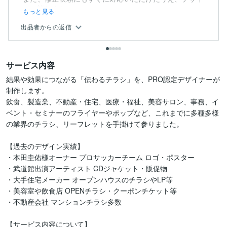
ンに詳しくない...
もっと見る
出品者からの返信
サービス内容
結果や効果につながる「伝わるチラシ」を、PRO認定デザイナーが
制作します。

飲食、製造業、不動産・住宅、医療・福祉、美容サロン、事務、イ
ベント・セミナーのフライヤーやポップなど、これまでに多種多様
の業界のチラシ、リーフレットを手掛けて参りました。

【過去のデザイン実績】

・本田圭佑様オーナー プロサッカーチーム ロゴ・ポスター

・武道館出演アーティスト CDジャケット・販促物

・大手住宅メーカー オープンハウスのチラシやLP等

・美容室や飲食店 OPENチラシ・クーポンチケット等

・不動産会社 マンションチラシ多数

【サービス内容について】
