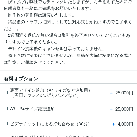
・誤字脱字は弊社でもチェックいたしますが、万全を期すためにご
依頼者様も一緒にご確認をお願いいたします。

・制作物の著作権は譲渡いたします。

・納品後のトラブルに関しましては対応致しかねますのでご了承く
ださい。　

・2週間近く返信が無い場合は取引を終了させていただくこともあ
りますのでご了承ください。

・デザイン提案後のキャンセルは承っておりません。

・修正回数に制限はございませんが、原稿が大幅に変更になる場合
は別途、ご相談させてください。
有料オプション
裏面デザイン追加（A4サイズなど追加用）
＋
25,000円
（両面チラシ／3つ折りパンフなど）
＋
25,000円
A3・B4サイズ変更追加
＋
4,000円
ビデオチャットによる打ち合わせ（30分）