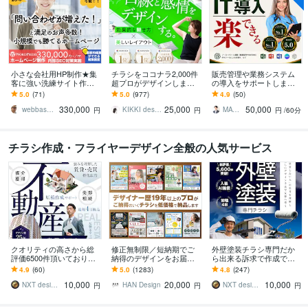
小さな会社用HP制作★集
チラシをココナラ2,000件
販売管理や業務システム
客に強い洗練サイト作り
超プロがデザインします
の導入をサポートします
ます 平日・土日祝・深夜
美しいレイアウト、目を
Kintone・楽楽販売等の業
5.0
(71)
5.0
(977)
4.9
(50)
対応可！プロが戦略から
惹くビジュアルのフライ
務システム構築を伴走サ
330,000
25,000
50,000
デザインまで一気通貫
ヤー・チラシ
ポート！
webbasetokyo＠ウィズスタイル
KIKKI design
MATSURYU｜まつりゅう
円
円
円
/60分
チラシ作成・フライヤーデザイン全般の人気サービス
クオリティの高さから総
修正無制限／短納期でご
外壁塗装チラシ専門だか
評価6500件頂いておりま
納得のデザインをお届け
ら出来る訴求で作成でき
す 修正無制限！25年デザ
します その他、パンフ・
ます 修正無制限！信頼感
4.9
(60)
5.0
(1283)
4.8
(247)
イナーだから出来る不動
ポスター・メニュー・名
を大切にしたポスティン
10,000
20,000
10,000
産集客チラシ
刺・看板 etc.
グ反響重視デザイン
NXT design 研究所
HAN Design
NXT design 研究所
円
円
円