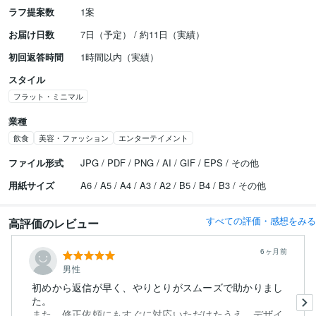
ラフ提案数
1案
お届け日数
7日（予定） / 約11日（実績）
初回返答時間
1時間以内（実績）
スタイル
フラット・ミニマル
業種
飲食
美容・ファッション
エンターテイメント
ファイル形式
JPG / PDF / PNG / AI / GIF / EPS / その他
用紙サイズ
A6 / A5 / A4 / A3 / A2 / B5 / B4 / B3 / その他
すべての評価・感想をみる
高評価のレビュー
6ヶ月前
男性
初めから返信が早く、やりとりがスムーズで助かりまし
た。
また、修正依頼にもすぐに対応いただけたうえ、デザイ