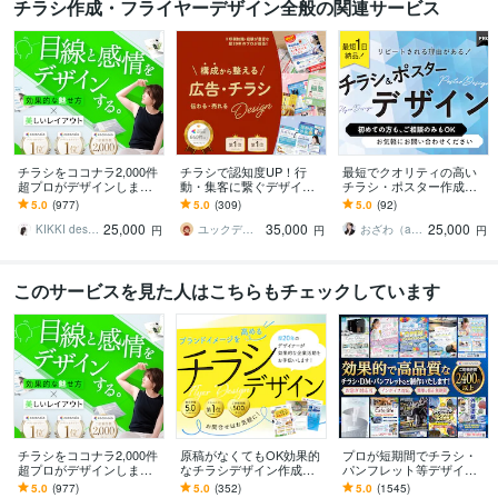
チラシ作成・フライヤーデザイン全般の関連サービス
Web制作・HP作成・EC構築
Wixを利用して高品質なHPを制作します
チラシをココナラ2,000件
チラシで認知度UP！行
最短でクオリティの高い
超プロがデザインします
動・集客に繋ぐデザイン
チラシ・ポスター作成し
美しいレイアウト、目を
します 内容をパッと見て
ます オプション利用で最
5.0
(977)
5.0
(309)
5.0
(92)
惹くビジュアルのフライ
伝わるデザイン！歴20年
短＜1日＞の納品も！
25,000
35,000
25,000
ヤー・チラシ
印刷デザイナーが担当
KIKKI design
ユックデザイン｜YUKKU Design
おざわ（aodesign lab）
円
円
円
このサービスを見た人はこちらもチェックしています
チラシをココナラ2,000件
原稿がなくてもOK効果的
プロが短期間でチラシ・
超プロがデザインします
なチラシデザイン作成し
パンフレット等デザイン
美しいレイアウト、目を
ます プロデザイナーが洗
します 名刺、ショップカ
5.0
(977)
5.0
(352)
5.0
(1545)