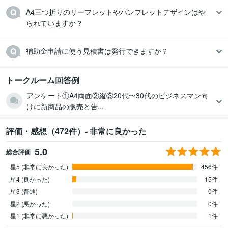
A4三つ折りのリーフレットやパンフレットデザインはや
られていますか？
補助金申請に使う見積書は発行できますか？
トークルーム回答例
アンケート①A4両面②縦③20代〜30代のビジネスマン向
けに新商品の販売と告...
評価・感想（472件）- 非常に良かった
5.0
総合評価
星5 (非常に良かった)
456件
星4 (良かった)
15件
星3 (普通)
0件
星2 (悪かった)
0件
星1 (非常に悪かった)
1件