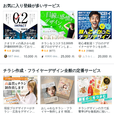
お気に入り登録が多いサービス
クオリティの高さから総
チラシをココナラ2,000件
初心者歓迎！プロのデザ
評価6000件頂いておりま
超プロがデザインします
イナーがチラシをお作り
す 修正無制限！25年デザ
美しいレイアウト、目を
します ココナラ初心者も
4.9
(2120)
5.0
(977)
4.9
(1560)
イナーが作る訴求方法で
惹くビジュアルのフライ
歓迎！企業から個人まで
10,000
25,000
20,000
チラシ反響UP!
ヤー・チラシ
高品質を安価でお届け！
NXT design 研究所
KIKKI design
ムラカミラボ
円
円
円
チラシ作成・フライヤーデザイン全般の定番サービス
現役プロデザイナーがチ
おしゃれなチラシ・フラ
チラシデザインの力で反
ラシ・広告をデザインし
イヤー制作します 韓国
響率UPを徹底的に狙いま