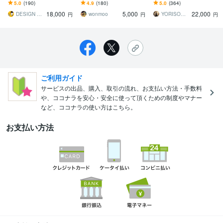
ます DTP歴19年のプロが
風、シンプル、フェミニ
す チラシの品質にこだわ
5.0
(190)
4.9
(180)
5.0
(364)
質の高いデザインをご提
ンなどターゲットに合わ
りたい方はお任せくださ
18,000
5,000
22,000
供します
せたデザイン
い
DESIGN Brio
wonmoo
YORISOW design
円
円
円
ご利用ガイド
サービスの出品、購入、取引の流れ、お支払い方法・手数料
や、ココナラを安心・安全に使って頂くための制度やマナー
など、ココナラの使い方はこちら。
お支払い方法