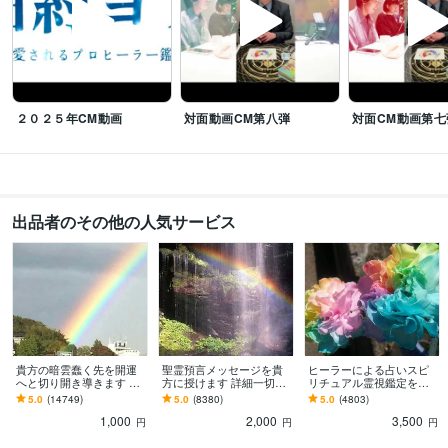
産業カウンセラー
取得年 : 2017年
認定レイキティーチャー
取得年 : 2018年
認定レイキヒーラー
取得年 : 2018年
パワーストーンセラピスト
取得年 : 2018年
日商簿記検定1級
取得年 : 2011年
２０２５年CM動画
対面動画CM第八弾
対面CM動画第七
ビジネス・クリエイティブツール
ペライチ:0年
得意分野
占い
聖霊預言的プロヒーラー鑑定 
出品者のその他の人気サービス
占い
霊感
預言
ヒーリング
霊視
心理カウンセリング
リーディング
予言
オラクルカード
ダウジング
悩み相談・カウンセリング
就労支援相談
仕事
ビジネス
メンタルヘルス
メンタルケア
占い
コンサルタント
悩み
ヒーリング
オラクルカード
ダウジング
貴方の暗雲蠢く先を開運
聖霊預言メッセージを貴
ヒーラーによる占いスピ
へと切り開き導きます 希
方に授けます 詳細一切聞
リチュアル霊視鑑定を致
望の成就への道！未来が
かずに霊的預言メッセー
します 現況から行く末に
5.0
(14749)
5.0
(8380)
5.0
(4803)
気になるあなたへ
ジを貴方にお伝え致しま
暗雲が蠢く。希望を持ち
1,000
2,000
3,500
す。
たい方必見！
円
円
円