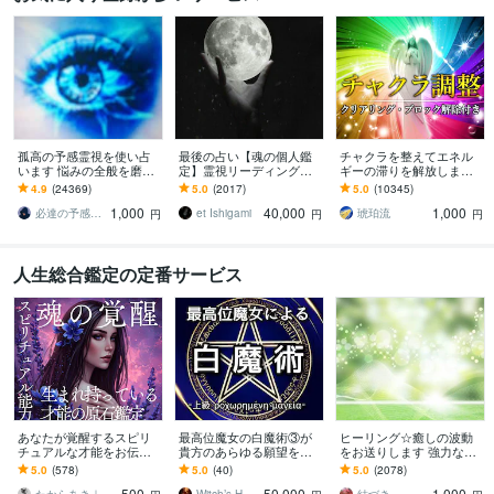
孤高の予感霊視を使い占
最後の占い【魂の個人鑑
チャクラを整えてエネル
います 悩みの全般を磨き
定】霊視リーディング承
ギーの滞りを解放します 7
上げ、研ぎ澄ました予感
ります 運命の地図を手
割超リピート！人生を変
4.9
(24369)
5.0
(2017)
5.0
(10345)
より霊視により導きます
に、輝く人生を創る｜魂
えたい人のエネルギー調
1,000
40,000
1,000
の全体像を紐解く鑑定
整
必達の予感霊視 渡邊 潤一
et Ishigami
琥珀流
円
円
円
人生総合鑑定の定番サービス
あなたが覚醒するスピリ
最高位魔女の白魔術③が
ヒーリング☆癒しの波動
チュアルな才能をお伝え
貴方のあらゆる願望を叶
をお送りします 強力な癒
します 魂の声を届けあな
えます 恋愛全般、人間関
しの波動をお送りしま
5.0
(578)
5.0
(40)
5.0
(2078)
たに眠るまだ見ぬ可能性
係、仕事全般、金運など
す。リピーター様も是非
500
50,000
1,000