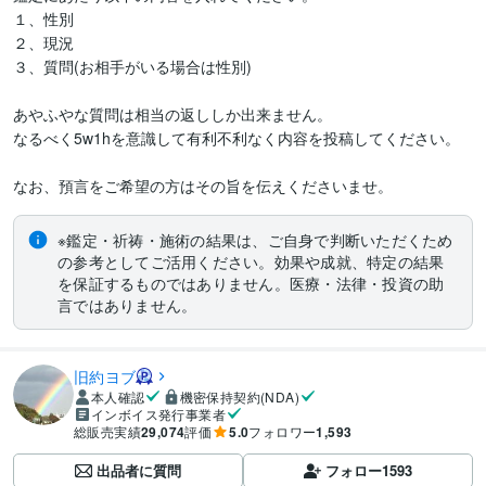
１、性別

２、現況

３、質問(お相手がいる場合は性別)

あやふやな質問は相当の返ししか出来ません。

なるべく5w1hを意識して有利不利なく内容を投稿してください。

なお、預言をご希望の方はその旨を伝えくださいませ。
※鑑定・祈祷・施術の結果は、ご自身で判断いただくため
の参考としてご活用ください。効果や成就、特定の結果
を保証するものではありません。医療・法律・投資の助
言ではありません。
旧約ヨブ
本人確認
機密保持契約(NDA)
インボイス発行事業者
総販売実績
29,074
評価
5.0
フォロワー
1,593
出品者に質問
フォロー
1593