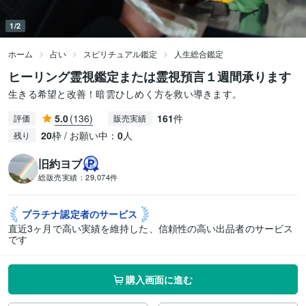
1/2
ホーム
占い
スピリチュアル鑑定
人生総合鑑定
ヒーリング霊視鑑定または霊視預言１週間承ります
生きる希望と改善！暗雲ひしめく方を救い導きます。
5.0
(136)
161
件
評価
販売実績
20
枠 / お願い中：
0
人
残り
旧約ヨブ
総販売実績：
29,074件
プラチナ認定者の
サービス
直近3ヶ月で高い実績を維持した、信頼性の高い出品者のサービス
です
購入画面に進む