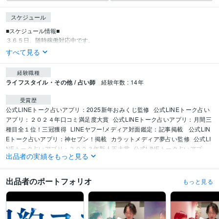
スケジュール
■スケジュール情報■

３６５日、随時稼働対応中です。
すべて見る
経験職種
ライフスタイル・その他 / 占い師
経験年数 : 14年
受賞歴
公式LINEトーク占いアプリ：2025新年おみくじ監修
公式LINEトーク占い
アプリ：２０２４年口コミ満足度大賞
公式LINEトーク占いアプリ：月間三
種目全１位！三冠獲得
LINEヤフー!メディア対面鑑定：記事掲載
 公式LIN
Eトーク占いアプリ：神セブン！掲載
カラットメディア夢占い監修
公式LI
NEトーク占いアプリ：２０２３年新人王大賞
公式LINEトーク占いアプ
出品者の実績をもっと見る
リ：２０２３年デビュー新人１位
電話占いニーケ•デアソルス：２０２２年
度✳︎占い師総合１０位
電話占いニーケトピック執筆：ソウルメイトと出会
うとどうなる？
チャット占い　旧amory：２０２０年✳︎総合２位
人気電話
出品者のポートフォリオ
もっと見る
占い師７選！：超常メンタリストとして受賞
資格・検定
情報処理技術者（応用情報技術者）
取得年 : 2016年