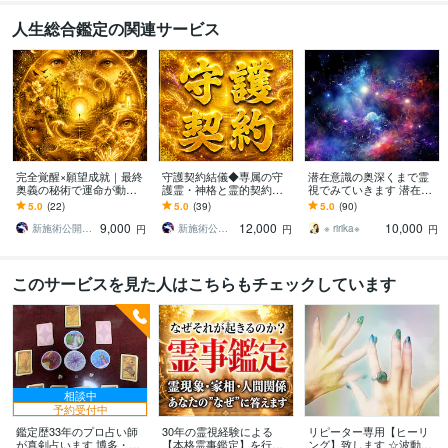
人生総合鑑定の関連サービス
完全覚醒×願望成就｜最終
守護契約結儀◆専属の守
潜在意識の奥深くまで霊
奥義の秘術で運命が動き
護霊・神格と霊的契約結
視でみていきます 潜在意
ます ライトボディ完全覚
びます 守護通路の再接続
識の思い込みを外すこと
5.0
(22)
5.0
(39)
5.0
(90)
醒・霊核再構築・スピリ
◎守護霊・神格と正式な
で悩みから解放していき
9,000
12,000
10,000
ットコード統合神術
霊的契約を結び直す儀式
ます
新施術公開→≪相手意識強制変化≫◆星桜龍
新施術公開→≪相手意識強制変化≫◆星桜龍
※ ririka※
円
円
円
このサービスを見た人はこちらもチェックしています
相談中
予約受付中
鑑定歴33年のプロ占い師
30年の霊視経験による
リピーター専用【ヒーリ
が真剣占います 博多・廓
【本格霊事鑑定】を行い
ング】致します ☆波動を