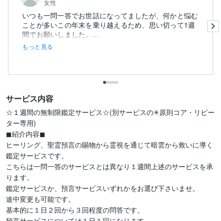
女性
いつも一問一答でお世話になってましたが、何かと悩む
ことが多いこの年末を乗り越えるため、思い切って1週
間でお願いしました。...
もっと見る
サービス内容
☆１週間の無制限鑑定サービス☆(別サービスの✳︎原則コア・リピー
ター専用)

◼紹介内容◼

ヒーリング、聖霊預言の賜物から霊視を通じて暗雲から救いに導く
鑑定サービスです。

こちらは一問一答のサービスとは異なり１週間上述のサービスを承
ります。

鑑定サービスか、預言サービスいずれかをお選び下さいませ。

途中変更も可能です。

基本的に１日２回から３回程度の問答です。

預言サービスについては１日１回になります。
