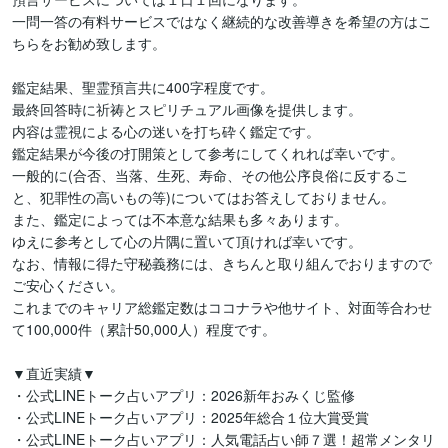
一問一答の有料サービスではなく継続的な改善導きを希望の方はこ
ちらをお勧め致します。

鑑定結果、聖霊預言共に400字程度です。

最終回答時に祈祷とスピリチュアル画像を提供します。

内容は霊視による心の迷いを打ち砕く鑑定です。

鑑定結果が今後の打開策として参考にしてくれれば幸いです。

一般的に(合否、当落、生死、寿命、その他公序良俗に反するこ
と、犯罪性の高いもの等)についてはお答えしておりません。

また、鑑定によっては不本意な結果も多々あります。

ゆえに参考として心の片隅に置いて頂ければ幸いです。

なお、情報に得た守秘義務には、きちんと取り組んでおりますので
ご安心ください。

これまでのキャリア総鑑定数はココナラや他サイト、対面等合わせ
て100,000件（累計50,000人）程度です。

▼直近実績▼

・公式LINEトーク占いアプリ：2026新年おみくじ監修

・公式LINEトーク占いアプリ：2025年総合１位大賞受賞

・公式LINEトーク占いアプリ：人気電話占い師７選！超常メンタリ