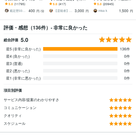
屋の純血統占い祈願師
ます 霊現象・家相・家
上げ、流れを良くします
5.0
(11795)
5.0
(417)
5.0
(20945)
雷鳥
系・先祖・土地・人間関
☆
400
3,000
1,500
係・悪縁・因縁・厄払い
鑑定歴33年のプロ占い師 雷鳥
【霊能者】天晴
misa k
円
/分
円
円
評価・感想（136件）- 非常に良かった
5.0
総合評価
星5 (非常に良かった)
136件
星4 (良かった)
0件
星3 (普通)
0件
星2 (悪かった)
0件
星1 (非常に悪かった)
0件
項目別評価
サービス内容/提案のわかりやすさ
コミュニケーション
クオリティ
スケジュール