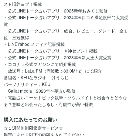
スト旧約ヨブ！掲載

・公式LINEトーク占いアプリ：2025新年おみくじ監修

・公式LINEトーク占いアプリ：2024年✳︎口コミ満足度部門大賞受
賞

・公式LINEトーク占いアプリ：総合、レビュー、グレード、全１
位！三冠獲得

・LINEYahoo!メディア記事掲載

・公式LINEトーク占いアプリ：✳︎神セブン！掲載

・公式LINEトーク占いアプリ：2023年✳︎新人王大賞受賞

・ココナラ公式マガジンにて紹介掲載

・放送局：LaLa FM（周波数：83.0MHz）にて紹介

番組名：KEUなラジオ ～けうらじ～

パーソナリティー：KEU

・Callat media：2023年〜夢占い監修

・電話占いニーケトピック執筆：ソウルメイトと出会うとどうな
購入にあたってのお願い
☆１週間無制限鑑定サービス☆

鑑定にあたり以下の内容を入れてください。
