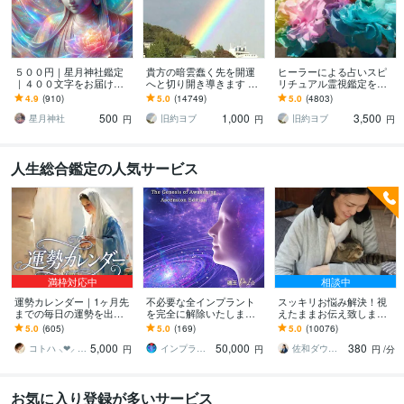
５００円｜星月神社鑑定
貴方の暗雲蠢く先を開運
ヒーラーによる占いスピ
｜４００文字をお届けし
へと切り開き導きます 希
リチュアル霊視鑑定を致
ます 鑑定お題一覧あり、
望の成就への道！未来が
します 現況から行く末に
4.9
(910)
5.0
(14749)
5.0
(4803)
興味のあるお題内容もし
気になるあなたへ
暗雲が蠢く。希望を持ち
500
1,000
3,500
くは希望する相談対応
たい方必見！
星月神社
旧約ヨブ
旧約ヨブ
円
円
円
人生総合鑑定の人気サービス
満枠対応中
相談中
運勢カレンダー｜1ヶ月先
不必要な全インプラント
スッキリお悩み解決！視
までの毎日の運勢を出し
を完全に解除いたします
えたままお伝え致します
ます 30日×500字のおよそ
インプラント全解除創始
恋愛、結婚、人間関係、
5.0
(605)
5.0
(169)
5.0
(10076)
1万5千文字で細かく詳細
者 × 魂の解放・カルマ浄
仕事、人生、ペットの気
5,000
50,000
380
に記します
化・能力開花
持ち等◎祈願付き
コトハ ⸜❤︎⸝ 新サービス提供開始✨️
インプラント全解除創始者｜魂王DaI⭐︎
佐和ダウジング＆スピリットメンター
円
円
円
/分
お気に入り登録が多いサービス