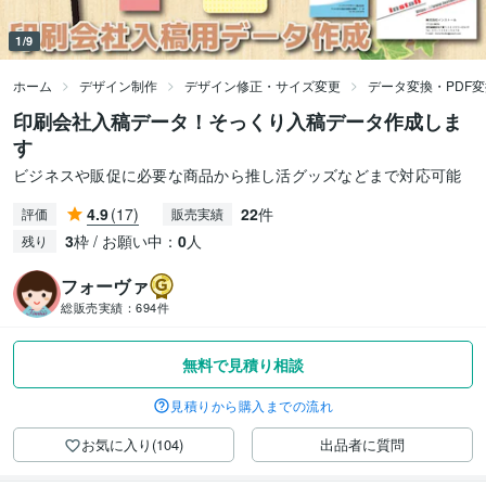
1/9
ホーム
デザイン制作
デザイン修正・サイズ変更
データ変換・PDF
印刷会社入稿データ！そっくり入稿データ作成しま
す
ビジネスや販促に必要な商品から推し活グッズなどまで対応可能
4.9
(17)
22
件
評価
販売実績
3
枠 / お願い中：
0
人
残り
フォーヴァ
総販売実績：
694件
無料で見積り相談
見積りから購入までの流れ
お気に入り(104)
出品者に質問