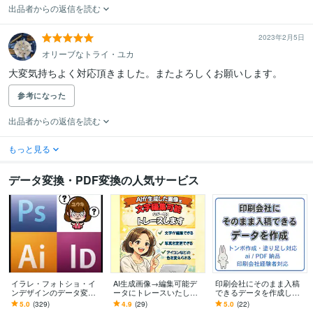
出品者からの返信を読む
2023年2月5日
オリーブなトライ・ユカ
大変気持ちよく対応頂きました。またよろしくお願いします。
参考になった
出品者からの返信を読む
もっと見る
データ変換・PDF変換の人気サービス
イラレ・フォトショ・イ
AI生成画像→編集可能デ
印刷会社にそのまま入稿
ンデザインのデータ変換
ータにトレースいたしま
できるデータを作成しま
します デザイン作成のご
す ☆AI画像、そのまま
す 印刷会社経験者が入稿
5.0
(329)
4.9
(29)
5.0
(22)
相談はDMより受けており
「使えない問題」解決し
データ作成 スピーディ