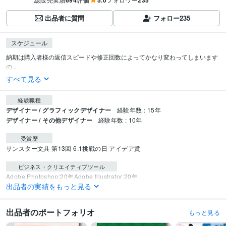
694
5.0
235
出品者に質問
フォロー
235
スケジュール
納期は購入者様の返信スピードや修正回数によってかなり変わってしまいます
の...
すべて見る
経験職種
デザイナー / グラフィックデザイナー
経験年数 : 15年
デザイナー / その他デザイナー
経験年数 : 10年
受賞歴
サンスター文具 第13回 6.1挑戦の日 アイデア賞
ビジネス・クリエイティブツール
Adobe Photoshop:20年
Adobe Illustrator:20年
出品者の実績をもっと見る
得意分野
デザイン制作
名刺デザイン
出品者のポートフォリオ
もっと見る
教育
ビジネス
サークル
子供
美容
医療
運送
国際
デザイン
個人事業