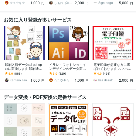
1,000
2,000
5,000
ます
ます！
ーに対応します
☆ユウキ☆
しぁお（Xiao）
Sign edge
円
円
円
お気に入り登録が多いサービス
印刷入稿データ(ai pdf ep
イラレ・フォトショ・イ
電子印鑑が必要な方に選
s)に変換します 印刷通販
ンデザインのデータ変換
ばれております スマホで
を利用したい方、入稿デ
します デザイン作成のご
撮影した写真が印鑑にな
5.0
(868)
5.0
(329)
4.9
(464)
ータに変換いたします！
相談はDMより受けており
りますよ！新たに欧文タ
1,000
1,000
2,000
ます
イプ登場
Kentaro Tao
☆ユウキ☆
kaz dezain
円
円
円
データ変換・PDF変換の定番サービス