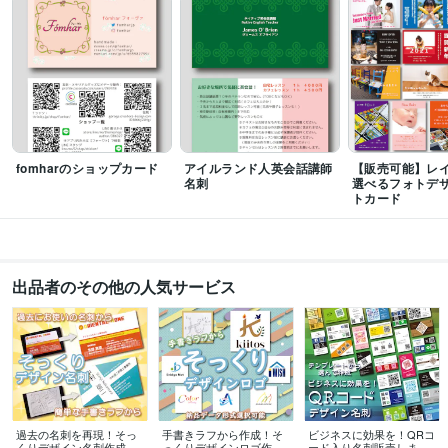
語学力
英語
日常会話レベル
fomharのショップカード
アイルランド人英会話講師
【販売可能】レ
名刺
選べるフォトデ
トカード
出品者のその他の人気サービス
過去の名刺を再現！そっ
手書きラフから作成！そ
ビジネスに効果を！QRコ
くりデザイン名刺作成し
っくりデザインロゴ作成
ード入り名刺販売します