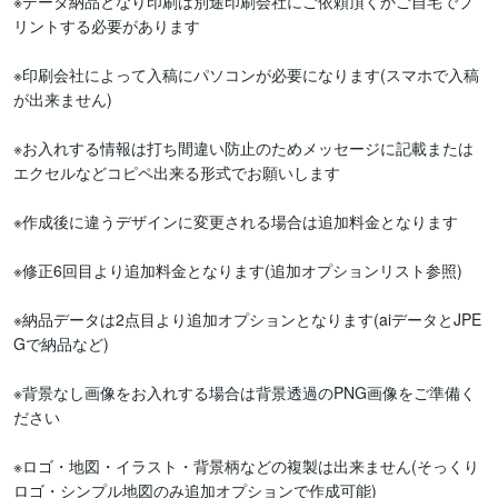
※データ納品となり印刷は別途印刷会社にご依頼頂くかご自宅でプ
リントする必要があります

※印刷会社によって入稿にパソコンが必要になります(スマホで入稿
が出来ません)

※お入れする情報は打ち間違い防止のためメッセージに記載または
エクセルなどコピペ出来る形式でお願いします

※作成後に違うデザインに変更される場合は追加料金となります

※修正6回目より追加料金となります(追加オプションリスト参照)

※納品データは2点目より追加オプションとなります(aiデータとJPE
Gで納品など)

※背景なし画像をお入れする場合は背景透過のPNG画像をご準備く
ださい

※ロゴ・地図・イラスト・背景柄などの複製は出来ません(そっくり
ロゴ・シンプル地図のみ追加オプションで作成可能)
