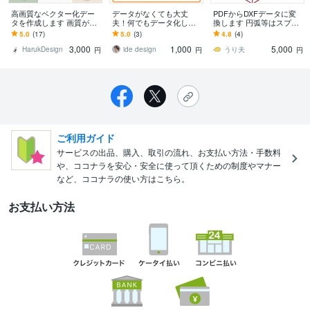
高画質なベクター化デー
データがなくても大丈
PDFからDXFデータに変
タを作成します 画質が悪
夫！何でもデータ化しま
換します 円弧等はスプラ
いデータを変換します！
す 丁寧にきれいにデータ
インとなってしまいます
5.0
(17)
5.0
(3)
4.8
(4)
化します。初めての方大
が一から書くより良い！
3,000
1,000
5,000
歓迎！
HarukDesign
ide design
うり夫
円
円
円
ご利用ガイド
サービスの出品、購入、取引の流れ、お支払い方法・手数料
や、ココナラを安心・安全に使って頂くための制度やマナー
など、ココナラの使い方はこちら。
お支払い方法