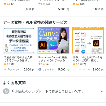
ます 手書きイメージや変
します 納品データ形式選
情報社会にピッタリで売
5.0
(81)
5.0
(50)
5.0
(62)
えたくない過去の名刺を
択可能！貴方のイメージ
り上げアップQRコード入
5,000
5,000
3,000
そっくりに作成します
から正式なデータが完成
りデザイン名刺
円
円
円
データ変換・PDF変換の関連サービス
印刷会社にそのまま入稿
Illustrator→Canvaに変換
画像、pdfなどのデータを
できるデータを作成しま
します イラレデータを編
イラレに変換・復元しま
す 印刷会社経験者が入稿
集・修正できるように！
す さまざまなデータ形式
5.0
(22)
5.0
(3)
5.0
(128)
データ作成 スピーディ
【データ変換サービス】
をaiデータに変換します
5,000
5,000
3,000
ーに対応します
Sign edge
しまうまデザイン
chacha0333
円
円
円
よくある質問
印刷会社のテンプレートで作成してほしいです。
