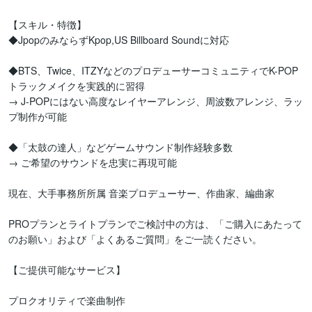
【スキル・特徴】

◆JpopのみならずKpop,US Billboard Soundに対応

◆BTS、Twice、ITZYなどのプロデューサーコミュニティでK-POP
トラックメイクを実践的に習得

→ J-POPにはない高度なレイヤーアレンジ、周波数アレンジ、ラッ
プ制作が可能

◆「太鼓の達人」などゲームサウンド制作経験多数

→ ご希望のサウンドを忠実に再現可能

現在、大手事務所所属 音楽プロデューサー、作曲家、編曲家

PROプランとライトプランでご検討中の方は、「ご購入にあたって
のお願い」および「よくあるご質問」をご一読ください。

【ご提供可能なサービス】

プロクオリティで楽曲制作
