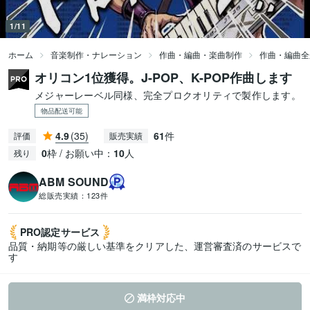
1/11
ホーム
音楽制作・ナレーション
作曲・編曲・楽曲制作
作曲・編曲全
オリコン1位獲得。J-POP、K-POP作曲します
メジャーレーベル同様、完全プロクオリティで製作します。
物品配送可能
4.9
(35)
61
件
評価
販売実績
0
枠 / お願い中：
10
人
残り
ABM SOUND
総販売実績：
123件
PRO認定
サービス
品質・納期等の厳しい基準をクリアした、運営審査済のサービスで
す
満枠対応中