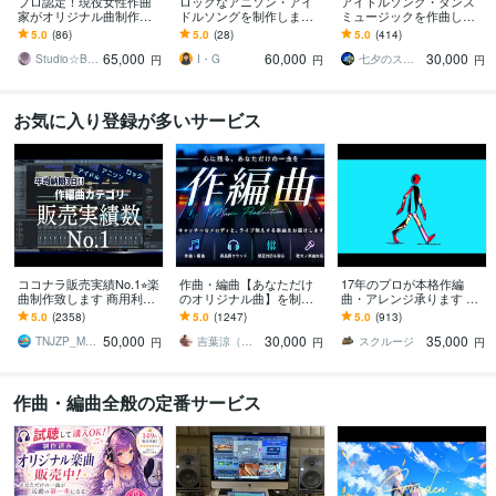
プロ認定！現役女性作曲
ロックなアニソン・アイ
アイドルソング・ダンス
家がオリジナル曲制作し
ドルソングを制作します
ミュージックを作曲しま
ます ☆丸投げOK！☆商業
ギターは生演奏！迫力の
す 【音圧・サウンドクオ
5.0
(86)
5.0
(28)
5.0
(414)
クオリティ☆作詞・作
あるアレンジ・サウン
リティ重視】
65,000
60,000
30,000
曲・編曲まで対応
ド！
Studio☆BooBee
I・G
七夕のスタジオ
円
円
円
お気に入り登録が多いサービス
ココナラ販売実績No.1⭐︎楽
作曲・編曲【あなただけ
17年のプロが本格作編
曲制作致します 商用利用
のオリジナル曲】を制作
曲・アレンジ承ります ク
OK♫ リピーター多数の楽
します 販売実績1,000件
オリティ重視！ぜひサン
5.0
(2358)
5.0
(1247)
5.0
(913)
曲制作サービスです
超！初めての方も安心し
プルをご視聴ください
50,000
30,000
35,000
てご相談ください☆
TNJZP_MUSIC
吉葉涼（あーるず）
スクルージ
円
円
円
作曲・編曲全般の定番サービス