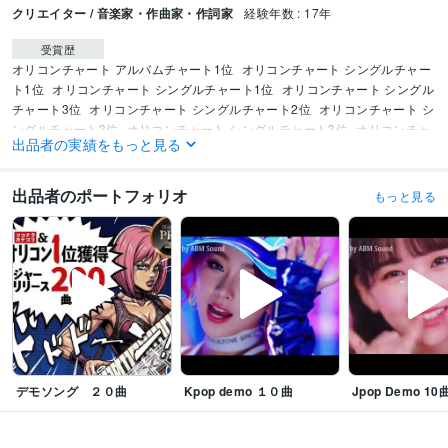
クリエイター / 音楽家・作曲家・作詞家
経験年数 : 17年
受賞歴
オリコンチャート アルバムチャート1位
オリコンチャート シングルチャー
ト1位
オリコンチャート シングルチャート1位
オリコンチャート シングル
チャート3位
オリコンチャート シングルチャート2位
オリコンチャート シ
ングルチャート3位
オリコンチャート シングルチャート3位
オリコンチャ
出品者の実績をもっと見る
ート シングルチャート1位
オリコンチャート シングルチャート2位
オリコ
ンチャート シングルチャート2位
オリコンチャート シングルチャート6位
オリコンチャート シングルチャート5位
オリコンチャート シングルチャー
出品者のポートフォリオ
もっと見る
ト5位
オリコンチャート シングルチャート3位
オリコンチャート シングル
チャート5位
オリコンチャート シングルチャート4位
ビジネス・クリエイティブツール
Cubase:15年
Pro Tools:9年
Finale:7年
得意分野
音楽制作・ナレーション
作曲、編曲等
音楽
作曲
編曲
トラック制作
アニソン
オリジナル曲
Kpop
仮歌
MIX
デモソング ２０曲
Kpop demo １０曲
Jpop Demo 10