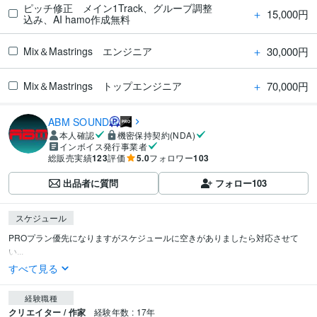
ピッチ修正 メイン1Track、グルーブ調整
＋
15,000円
込み、AI hamo作成無料
＋
30,000円
Mix＆Mastrings エンジニア
＋
70,000円
Mix＆Mastrings トップエンジニア
ABM SOUND
本人確認
機密保持契約(NDA)
インボイス発行事業者
総販売実績
123
評価
5.0
フォロワー
103
出品者に質問
フォロー
103
スケジュール
PROプラン優先になりますがスケジュールに空きがありましたら対応させて
い...
すべて見る
経験職種
クリエイター / 作家
経験年数 : 17年