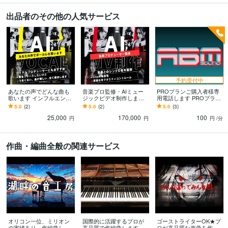
出品者のその他の人気サービス
予約受付中
あなたの声でどんな曲も
音楽プロ監修・AIミュー
PROプランご購入者様専
歌います インフルエンサ
ジックビデオ制作します
用電話します PROプラン
ーや、アイドルプロデュ
プロの制作ノウハウで妥
ご購入者様専用電話窓口
5.0
(2)
5.0
(2)
5.0
(3)
ーサーの方にもおすすめ
協のない仕上がり
25,000
170,000
100
円
円
円
/分
作曲・編曲全般の関連サービス
オリコン一位、ミリオン
国際的に活躍するプロが
ゴーストライターOK★プ
の実績あり、作編曲しま
高品質で作編曲します 歴2
ロが高品質な楽曲を作り