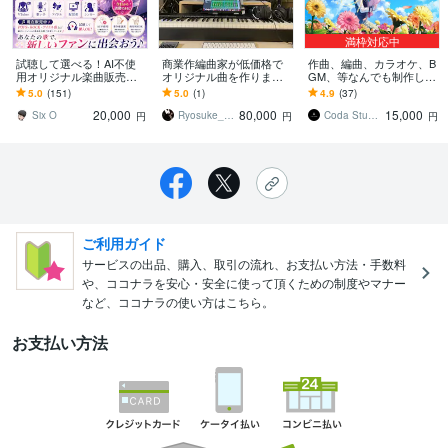
満枠対応中
試聴して選べる！AI不使
商業作編曲家が低価格で
作曲、編曲、カラオケ、B
用オリジナル楽曲販売し
オリジナル曲を作ります
GM、等なんでも制作しま
ます まだ誰のものでもな
ギター&ベースは生演奏で
す 多様なジャンルに対応
5.0
(151)
5.0
(1)
4.9
(37)
い一曲がここに、ありま
対応します！
します！お気軽にご相談
20,000
80,000
15,000
す。
ください。
Six O
Ryosuke__music
Coda Studio
円
円
円
ご利用ガイド
サービスの出品、購入、取引の流れ、お支払い方法・手数料
や、ココナラを安心・安全に使って頂くための制度やマナー
など、ココナラの使い方はこちら。
お支払い方法