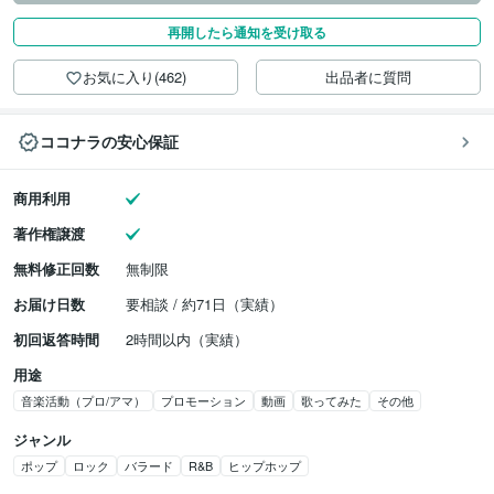
再開したら通知を受け取る
お気に入り(462)
出品者に質問
ココナラの安心保証
商用利用
著作権譲渡
無料修正回数
無制限
お届け日数
要相談 / 約71日（実績）
初回返答時間
2時間以内（実績）
用途
音楽活動（プロ/アマ）
プロモーション
動画
歌ってみた
その他
ジャンル
ポップ
ロック
バラード
R&B
ヒップホップ