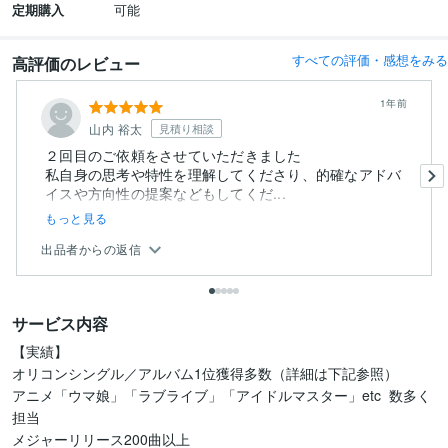
定期購入
可能
すべての評価・感想をみる
高評価のレビュー
1年前
山内 裕太
見積り相談
２回目のご依頼をさせていただきました
私自身の思考や特性を理解してくださり、的確なアドバ
イスや方向性の提案などもしてくだ...
もっと見る
出品者からの返信
サービス内容
【実績】

オリコンシングル／アルバム1位獲得多数（詳細は下記参照）

アニメ「ウマ娘」「ラブライブ」「アイドルマスター」etc  数多く
担当

メジャーリリース200曲以上　
