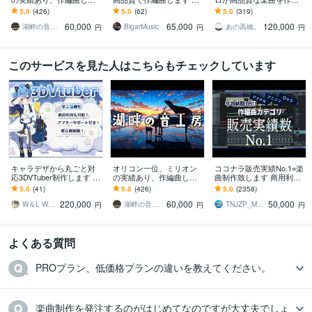
す ピアノが特に得意で
5年以上、オリジナル曲の
ます 作詞作曲のみ・BGM
5.0
(426)
5.0
(62)
5.0
(319)
す。ピアノアレンジはお
作曲編曲、カラオケ音源
制作OK/ミックスマスタリ
60,000
65,000
120,000
任せください。
のアレンジ
ングまで◎
湖畔の音工房
BigarMusic
あの高橋。
円
円
円
このサービスを見た人はこちらもチェックしています
キャラデザから丸ごと対
オリコン一位、ミリオン
ココナラ販売実績No.1⭐︎楽
応3DVTuber制作します 修
の実績あり、作編曲しま
曲制作致します 商用利用
正無制限！MMD、パーフ
す ピアノが特に得意で
OK♫ リピーター多数の楽
5.0
(41)
5.0
(426)
5.0
(2358)
ェクトフェイス、VRchat
す。ピアノアレンジはお
曲制作サービスです
220,000
60,000
50,000
対応！
任せください。
W＆L Work Shop
湖畔の音工房
TNJZP_MUSIC
円
円
円
よくある質問
PROプラン、低価格プランの違いを教えてください。
楽曲制作を発注するのがはじめてなのですが大丈夫でしょ