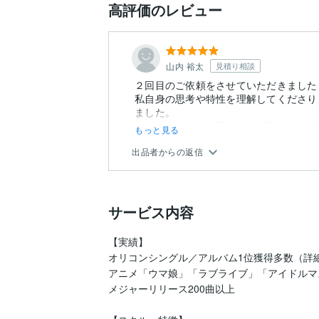
高評価のレビュー
山内 裕太
見積り相談
２回目のご依頼をさせていただきました
私自身の思考や特性を理解してくださり
ました。
またこちらが何を尋ねても、詳細にご教
もっと見る
出品者からの返信
サービス内容
【実績】

オリコンシングル／アルバム1位獲得多数（詳細
アニメ「ウマ娘」「ラブライブ」「アイドルマスタ
メジャーリリース200曲以上　
