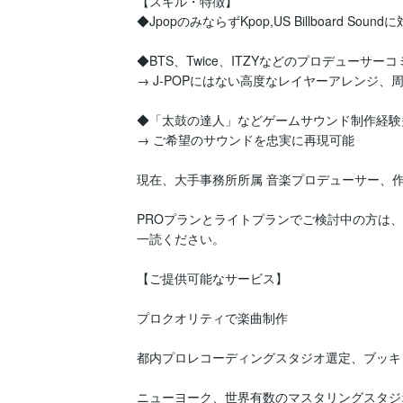
【スキル・特徴】

◆JpopのみならずKpop,US Billboard Soundに
◆BTS、Twice、ITZYなどのプロデューサー
→ J-POPにはない高度なレイヤーアレンジ、
◆「太鼓の達人」などゲームサウンド制作経験多
→ ご希望のサウンドを忠実に再現可能

現在、大手事務所所属 音楽プロデューサー、作
PROプランとライトプランでご検討中の方は
一読ください。

【ご提供可能なサービス】

プロクオリティで楽曲制作

都内プロレコーディングスタジオ選定、ブッキ
ニューヨーク、世界有数のマスタリングスタジオ