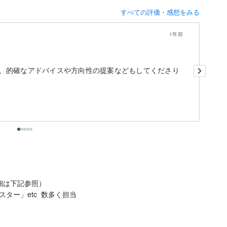
すべての評価・感想をみる
1年前
初
、的確なアドバイスや方向性の提案などもしてくださり
し
完
授くださるので自身のスキルアップにもつながりました
驚
も
で
は下記参照）

ー」etc  数多く担当
