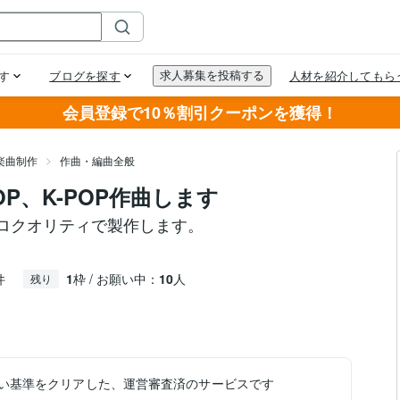
会員登録で10％割引クーポンを獲得！
楽曲制作
作曲・編曲全般
OP、K-POP作曲します
ロクオリティで製作します。
件
1
枠 / お願い中：
10
人
残り
い基準をクリアした、運営審査済のサービスです