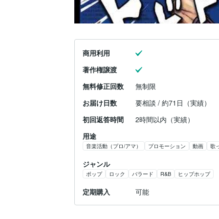
商用利用
著作権譲渡
無料修正回数
無制限
お届け日数
要相談 / 約71日（実績）
初回返答時間
2時間以内（実績）
用途
音楽活動（プロ/アマ）
プロモーション
動画
歌
ジャンル
ポップ
ロック
バラード
R&B
ヒップホップ
定期購入
可能