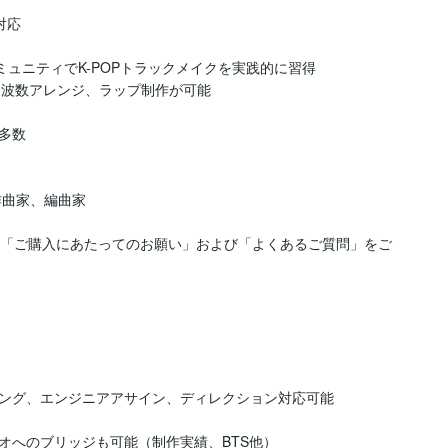
対応

コミュニティでK-POPトラックメイクを実践的に習得

周波数アレンジ、ラップ制作が可能

数

曲家、編曲家

、「ご購入にあたってのお願い」および「よくあるご質問」をご
ング、エンジニアアサイン、ディレクション対応可能

へのブリッジも可能（制作実績、BTS他）
