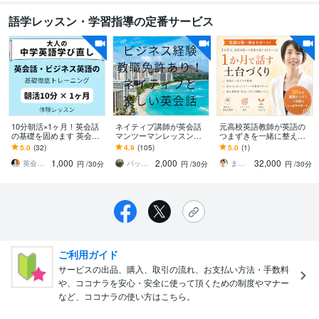
語学レッスン・学習指導の定番サービス
10分朝活×1ヶ月！英会話
ネイティブ講師が英会話
元高校英語教師が英語の
の基礎を固めます 英会話
マンツーマンレッスンし
つまずきを一緒に整えま
に必須【大人の中学英
ます 15年の講師経験あ
す 【3名限定価格】30分×
5.0
(32)
4.9
(105)
5.0
(1)
語】徹底トレーニング（3
り、大卒教職免許保有。
週2回｜1カ月・全8回の個
1,000
2,000
32,000
0分体験）
フレンドリー英会話
別レッスン
英会話・ビジネス英語の基礎専門トレーナー
パックンの楽しいネイティブ英語
まき｜元高校英語教員｜さぼてん英会話運営
円
/30分
円
/30分
円
/30分
ご利用ガイド
サービスの出品、購入、取引の流れ、お支払い方法・手数料
や、ココナラを安心・安全に使って頂くための制度やマナー
など、ココナラの使い方はこちら。