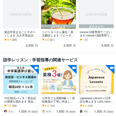
受付休止中
受付休止中
英語学習まるごとサポー
リピーターさん優先！英
minmin12様専用でござい
トします 元大手英会話学
文翻訳します リピーター
ます minmin12様専用でご
校人気英会話講師による
さん優先！英文翻訳いた
ざいます。
4.9
(29)
5.0
(21)
-
(1)
マンツーマンサポート！
します！
2,000
2,000
3,000
円
円
円
語学レッスン・学習指導の関連サービス
10分朝活×1ヶ月！英会話
小学生でも英検3級へ！現
Japanese Lesson☆日本
の基礎を固めます 英会話
役教員が丁寧に伴走しま
語を教えます Let's have f
に必須【大人の中学英
す 英語が苦手でも大丈
un lessons w/me!
5.0
(32)
5.0
(12)
5.0
(13)
語】徹底トレーニング（3
夫！小学生の英検対策を
1,000
1,500
1,500
0分体験）
します
英会話・ビジネス英語の基礎専門トレーナー
現役英語教員｜英語学習と学校のお悩み相談
Mia 英会話講師
円
/30分
円
/30分
円
/30分