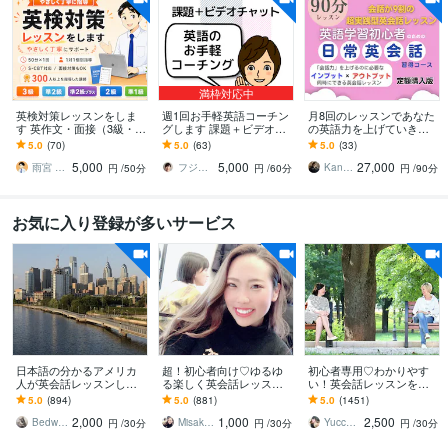
満枠対応中
英検対策レッスンをしま
週1回お手軽英語コーチン
月8回のレッスンであなた
す 英作文・面接（3級・準
グします 課題＋ビデオカ
の英語力を上げていきま
2級・2級・準1級）・S-C
ウンセリングで質疑応答
す 忙しい私にもできる！
5.0
(70)
5.0
(63)
5.0
(33)
BTも対応
＋軌道修正
ムリなく続ける日常英会
5,000
5,000
27,000
話レッスン
雨宮 大和｜英語の家庭教師／個別指導
フジワラサチヨ
Kaneケイン 初心者のための英会話講師
円
/50分
円
/60分
円
/90分
お気に入り登録が多いサービス
日本語の分かるアメリカ
超！初心者向け♡ゆるゆ
初心者専用♡わかりやす
人が英会話レッスンしま
る楽しく英会話レッスン
い！英会話レッスンをし
す アメリカ出身でTEFL有
します あなたのペースで
ます 英会話の約8割は中学
5.0
(894)
5.0
(881)
5.0
(1451)
資格者が生きた英語を教
ゆるゆる英会話レッスン
英語！ゲーム感覚のメソ
2,000
1,000
2,500
えますよ
♡
ッドで楽しく上達♪
Bedwards13
Misaki_ Michelle
Yucca（ゆっか）
円
/30分
円
/30分
円
/30分