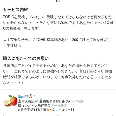
サービス内容
TOEICを受検してみたい、受験しなくてはならないけど何からした
いか分からない・・・そんな方にお勧めです！あなたにあったTOEI
Cの勉強法、教えます！

大手英会話学校にてTOEIC指導経験あり！200点以上点数を伸ばし
た生徒様も！
購入にあたってのお願い
具体的なアドバイスをするために、あなたの情報を教えてくださ
い。（これまでどのように勉強をしてきたか、普段どのぐらい勉強
時間が確保できるのか、いつまでに何点取得したいと思ってるのか
など・・・）
Sue07
本人確認
機密保持契約(NDA)
未登録
インボイス発行事業者
未登録
総販売実績
137
評価
4.9
フォロワー
56