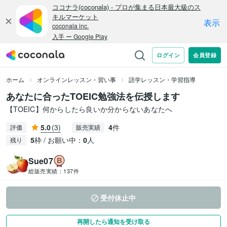
ホーム
オンラインレッスン・習い事
語学レッスン・学習指導
あなたに合ったTOEIC勉強法を伝授します
【TOEIC】何からしたら良いか分からないあなたへ
5.0
(3)
4
件
評価
販売実績
5
枠 / お願い中：
0
人
残り
Sue07
総販売実績：
137件
受付休止中
再開したら通知を受け取る