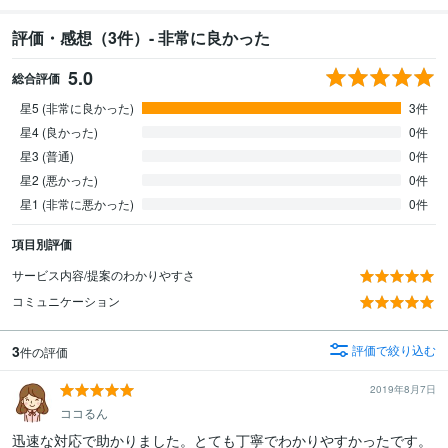
評価・感想（3件）- 非常に良かった
5.0
総合評価
星5 (非常に良かった)
3件
星4 (良かった)
0件
星3 (普通)
0件
星2 (悪かった)
0件
星1 (非常に悪かった)
0件
項目別評価
サービス内容/提案のわかりやすさ
コミュニケーション
3
評価で絞り込む
件の評価
2019年8月7日
ココるん
迅速な対応で助かりました。とても丁寧でわかりやすかったです。