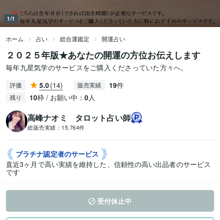
1/1
ホーム
占い
総合運鑑定
開運占い
２０２５年版★あなたの開運の方位お伝えします
毎年九星気学のサービスをご購入くださっていた方々へ。
5.0
(14)
19
件
評価
販売実績
10
枠 / お願い中：
0
人
残り
高峰ナオミ タロット占い師
総販売実績：
15,764件
プラチナ認定者の
サービス
直近3ヶ月で高い実績を維持した、信頼性の高い出品者のサービス
です
受付休止中