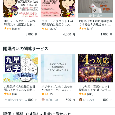
受付休止中
ボリュームタロット★24
ボリュームタロット★24
2月15日迄★2026年運勢強
時間以内に鑑定さしあげ
時間以内に鑑定さしあげ
くする生き方教えます 九
ます 3000文字以上の鑑定
ます 4000文字以上の鑑定
星気学★運の勢いを高め
5.0
(12131)
5.0
(2932)
5.0
(271)
★希望者のみ一部カード
結果★細かなご質問もカ
る生き方や開運法★
3,000
4,000
1,000
開示サービスあり
ード展開します。
円
円
円
開運占いの関連サービス
九星気学で方位鑑定＆日
ポジティブのみ！あなた
４つ対応、霊感タロット
運バイオリズムを診断し
だけのアドバイスを占い
深堀りします 迷いの先に
ます 性格＊仕事運＊金運
ます この日の運勢はどう
ある“本当の答え”を、一緒
5.0
(26)
5.0
(2)
5.0
(736)
＊健康運＊恋愛傾向＊開
なる？おみくじ感覚で手
に見つけましょう。
500
500
500
運成就の秘訣も鑑定！
軽にご活用ください☆
ぱあぷう ツイッター総フォロワー82万人
宙乃しらは
レモン38
円
円
円
評価・感想（14件）- 非常に良かった