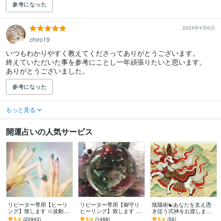
参考になった
2024年4月6日
chiro19
いつもわかりやすく教えてくださってありがとうございます。

終えていただいた事を参考にことし一年頑張りたいと思います。

ありがとうございました。
参考になった
もっと見る
開運占いの人気サービス
リピーター専用【ヒーリ
リピーター専用【御守り
陰陽術☯️あなたを支え憑
ング】致します ☆波動を
ヒーリング】致します ☆
き従う式神をお渡します
上げ、流れを良くします
願いを込めたい人に、あ
あなただけに仕える式神
5.0
(20943)
5.0
(1488)
5.0
(56)