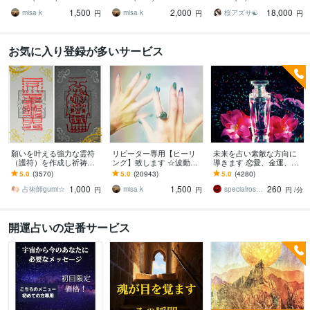
☆
なたに☆
が、誰もが羨む守護と幸
1,500
2,000
18,000
運を引き寄せます
misa k
misa k
桜アズサ☯️
円
円
円
お気に入り登録が多いサービス
願いを叶える強力な霊符
リピーター専用【ヒーリ
未来を占い素敵な方向に
（護符）を作成し祈祷致
ング】致します ☆波動を
導きます 恋愛、金運、お
します 縁結び、恋愛、復
上げ、流れを良くします
仕事運、人間関係など明
5.0
(3570)
5.0
(20943)
5.0
(4280)
縁、金運、仕事、人間関
☆
るい未来に繋げていきま
1,000
1,500
260
係、健康、子宝など
す
占術師gumi☆
misa k
specialrose ローズ
円
円
円
/分
開運占いの定番サービス