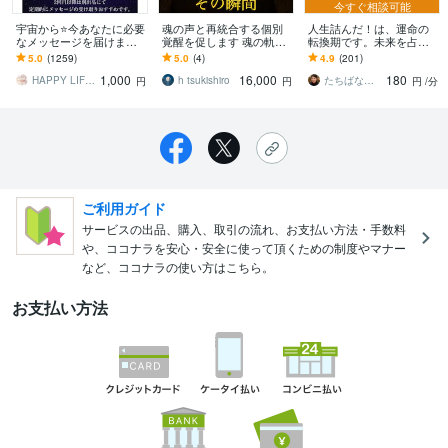
今すぐ相談可能
宇宙から⭐️今あなたに必要
魂の声と再統合する個別
人生詰んだ！は、運命の
なメッセージを届けます
覚醒を促します 魂の軌道
転換期です。未来を占い
情報不要⭐️迷わず前に進め
を支配し現実を書き換え
ます 行き詰まりの感情を
5.0
(1259)
5.0
(4)
4.9
(201)
る❤️あなたの背中押しま
る
整理して、より良い未来
1,000
16,000
180
す
へシフトしましょう！
HAPPY LIFEサポーター❤️ぽぽ
h tsukishiro
たちばなふみか（舘花史圭）
円
円
円
/分
ご利用ガイド
サービスの出品、購入、取引の流れ、お支払い方法・手数料
や、ココナラを安心・安全に使って頂くための制度やマナー
など、ココナラの使い方はこちら。
お支払い方法