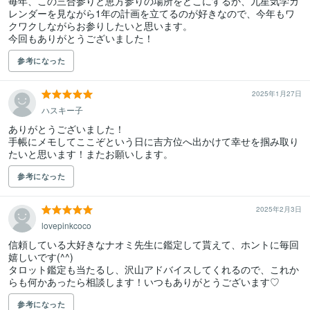
毎年、この三合参りと恵方参りの場所をどこにするか、九星気学カ
レンダーを見ながら1年の計画を立てるのが好きなので、今年もワ
クワクしながらお参りしたいと思います。

今回もありがとうございました！
参考になった
2025年1月27日
ハスキー子
ありがとうございました！

手帳にメモしてここぞという日に吉方位へ出かけて幸せを掴み取り
たいと思います！またお願いします。
参考になった
2025年2月3日
lovepinkcoco
信頼している大好きなナオミ先生に鑑定して貰えて、ホントに毎回
嬉しいです(^^)

タロット鑑定も当たるし、沢山アドバイスしてくれるので、これか
らも何かあったら相談します！いつもありがとうございます♡
参考になった