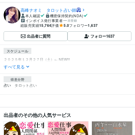
高峰ナオミ タロット占い師
本人確認
機密保持契約(NDA)
インボイス発行事業者
未登録
総販売実績
15,764
評価
5.0
フォロワー
1,637
出品者に質問
フォロー
1637
スケジュール
すべて見る
得意分野
占い
タロット占い　
出品者のその他の人気サービス