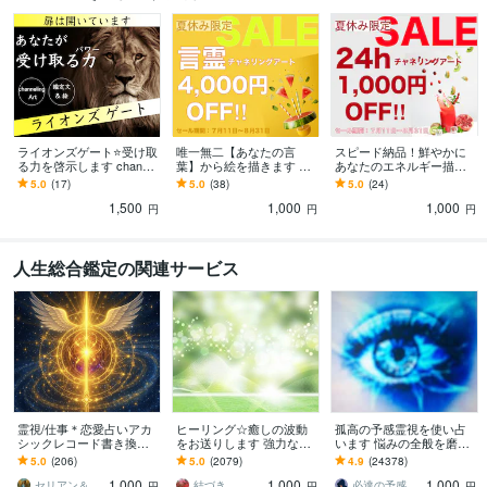
ライオンズゲート⭐️受け取
唯一無二【あなたの言
スピード納品！鮮やかに
る力を啓示します channel
葉】から絵を描きます 心
あなたのエネルギー描き
ing Art♡期間中にお届け♡
に浮かぶ言葉✨アート解説
ます 今のエネルギー状態
5.0
(17)
5.0
(38)
5.0
(24)
で安心✨恋愛：天命：使命
を目で見たいあなたへ✨
1,500
1,000
1,000
円
円
円
人生総合鑑定の関連サービス
霊視/仕事＊恋愛占いアカ
ヒーリング☆癒しの波動
孤高の予感霊視を使い占
シックレコード書き換え
をお送りします 強力な癒
います 悩みの全般を磨き
ます ご懐妊報告多数※恋愛
しの波動をお送りしま
上げ、研ぎ澄ました予感
5.0
(206)
5.0
(2079)
4.9
(24378)
＊子宝＊不倫＊転職占い※
す。リピーター様も是非
より霊視により導きます
1,000
1,000
1,000
人生全般
どうぞ＾＾
セリアン＆ソル中央太陽
結づき
必達の予感霊視 渡邊 潤一
円
円
円