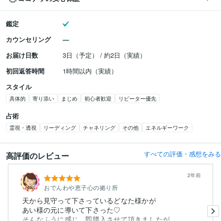
鑑定
カウンセリング
お届け日数
3日（予定） / 約2日（実績）
初回返答時間
1時間以内（実績）
スタイル
具体的
寄り添い
まじめ
初心者歓迎
リピーター優先
占術
霊視・透視
リーディング
チャネリング
その他
エネルギーワーク
すべての評価・感想をみる
高評価のレビュー
2年前
おでんわや恵子心の拠り所
天から見守って下さっているどなた様かが
あい様の元に導いて下さった♡
そんなふうに感じ、即購入させて頂きましたが