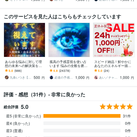
このサービスを見た人はこちらもチェックしています
あらゆる悩みに対して理
孤高の予感霊視を使い占
スピード納品！鮮やかに
想の未来への解決策を授
います 悩みの全般を磨き
あなたのエネルギー描き
けます 人生が上手くいか
上げ、研ぎ澄ました予感
ます 今のエネルギー状態
5.0
(986)
4.9
(24378)
5.0
(24)
ないと悩んでいる人に未
より霊視により導きます
を目で見たいあなたへ✨
500
1,000
1,000
来を好転させる魂の導き
九条いつき【高次元宇宙霊視師】
必達の予感霊視 渡邊 潤一
あい／チャネリングアート✨夏SALE
円
円
円
評価・感想（31件）- 非常に良かった
5.0
総合評価
星5 (非常に良かった)
31件
星4 (良かった)
0件
星3 (普通)
0件