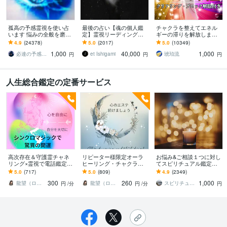
孤高の予感霊視を使い占
最後の占い【魂の個人鑑
チャクラを整えてエネル
います 悩みの全般を磨き
定】霊視リーディング承
ギーの滞りを解放します 7
上げ、研ぎ澄ました予感
ります 運命の地図を手
割超リピート！人生を変
4.9
(24378)
5.0
(2017)
5.0
(10349)
より霊視により導きます
に、輝く人生を創る｜魂
えたい人のエネルギー調
1,000
40,000
1,000
の全体像を紐解く鑑定
整
必達の予感霊視 渡邊 潤一
et Ishigami
琥珀流
円
円
円
人生総合鑑定の定番サービス
高次存在＆守護霊チャネ
リピーター様限定オーラ
お悩み&ご相談１つに対し
リング×霊視で電話鑑定し
ヒーリング・チャクラ整
てスピリチュアル鑑定し
ます 辞める？続ける？の
えます 【あなたのオーラ
ます 最短60分で鑑定！人
5.0
(717)
5.0
(809)
4.9
(2349)
答えが視えるアドバイ
輝いてますか】輝かせ、
生・恋愛・家庭・お金・
300
260
1,000
ス。レイキヒーリングも
波動上げ、浄化し開運！
人間関係
龍望（ロム）松仲
龍望（ロム）松仲
スピリチュアルカウンセラー沙耶美
円
/分
円
/分
円