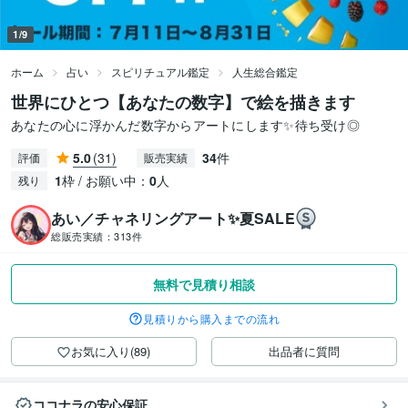
1/9
ホーム
占い
スピリチュアル鑑定
人生総合鑑定
世界にひとつ【あなたの数字】で絵を描きます
あなたの心に浮かんだ数字からアートにします✨待ち受け◎
5.0
(31)
34
件
評価
販売実績
1
枠 / お願い中：
0
人
残り
あい／チャネリングアート✨夏SALE
総販売実績：
313件
無料で見積り相談
見積りから購入までの流れ
お気に入り(89)
出品者に質問
ココナラの安心保証