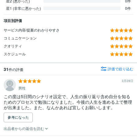
星2 (悪かった)
0件
星1 (非常に悪かった)
0件
項目別評価
サービス内容/提案のわかりやすさ
コミュニケーション
クオリティ
スケジュール
31
評価で絞り込む
件の評価
3月28日
男性
この度は5日間のシナリオ設定で、人生の振り返り含め自分を知る
ためのプロセスで勉強になりました。今後の人生を進める上で整理
が出来ました。また、なんかあれば宜しくお願いします。
参考になった
出品者からの返信を読む