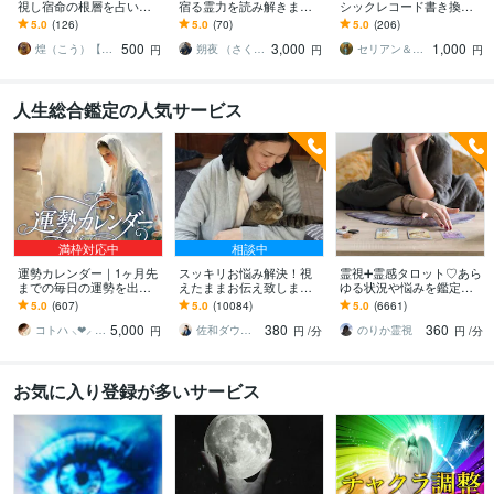
視し宿命の根層を占いま
宿る霊力を読み解きます
シックレコード書き換え
す 繰り返す停滞の本質を
霊力・霊感・魂の響きを
ます ご懐妊報告多数※恋愛
5.0
(126)
5.0
(70)
5.0
(206)
明らかにし、未来好転へ
陰陽師の視点で深く鑑定
＊子宝＊不倫＊転職占い※
500
3,000
1,000
の次の一歩を照らす
します
人生全般
煌（こう）【宿命根層霊視師】
朔夜 （さくや）｜霊視鑑定士・陰陽師
セリアン＆ソル中央太陽
円
円
円
人生総合鑑定の人気サービス
満枠対応中
相談中
運勢カレンダー｜1ヶ月先
スッキリお悩み解決！視
霊視➕霊感タロット♡あら
までの毎日の運勢を出し
えたままお伝え致します
ゆる状況や悩みを鑑定し
ます 30日×500字のおよそ
恋愛、結婚、人間関係、
ます 霊能家系末裔 |プロ占
5.0
(607)
5.0
(10084)
5.0
(6661)
1万5千文字で細かく詳細
仕事、人生、ペットの気
い師歴16年| 気持ちや未来
5,000
380
360
に記します
持ち等◎祈願付き
を伝えます
コトハ ⸜❤︎⸝ 新サービス提供開始✨️
佐和ダウジング＆スピリットメンター
のりか霊視
円
円
/分
円
/分
お気に入り登録が多いサービス