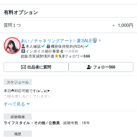
有料オプション
＋
1,000円
質問１つ
あい／チャネリングアート✨夏SALE
本人確認
機密保持契約(NDA)
インボイス発行事業者
未登録
総販売実績
313
評価
5.0
フォロワー
566
出品者に質問
フォロー
566
スケジュール
本日☘️対応可能です(๑′ᴗ‵๑)♥

ご縁を楽しみにしています✨
すべて見る
経験職種
ライフスタイル・その他 / 公務員
経験年数 : 18年
職歴