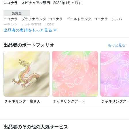
ココナラ スピチュアル部門
2023年1月 ~ 現在
受賞歴
ココナラ　プラチナランク
ココナラ　ゴールドラング
ココナラ　シルバ
ーランク
ココナラ実績　100件
出品者の実績をもっと見る
ビジネス・クリエイティブツール
Adobe Fresco:4年
Excel:18年
Word:18年
Google スプレッドシート:3年
出品者のポートフォリオ
もっと見る
Google ドキュメント:3年
PowerPoint:11年
一太郎:3年
ChatGPT:1年
Adobe XD:1年
MediBang Paint:4年
FireAlpaca:4年
その他ツール
エネルギーアート:20年
神聖幾何学リーディング:11年
チャネリングアート:28年
語学力
英語
日常会話レベル
チャネリング 龍さん
チャネリングアート
チャネリングア
出品者のその他の人気サービス