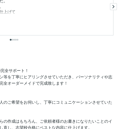
長
た。
た
、
お
仕上げて
St
も
完全サポート！

ン等を丁寧にヒアリングさせていただき、パーソナリティや志
完全オーダーメイドで完成致します！

人のご希望をお伺いし、丁寧にコミュニケーションさせていた
らの作成はもちろん、ご依頼者様のお書きになりたいことのイ
し直し、志望校合格にベストな内容に仕上げます。
