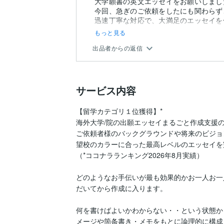
大学願書の英文エッセイをお願いしまし
今回、急ぎのご依頼をしたにも関わらず
迅速丁寧な対応で、大満足のエッセイを
もっと見る
出品者からの返信
サービス内容
【留学カテゴリ１位獲得】*

海外大学/院の出願エッセイまるごと作成支援の
ご依頼者様のバックグラウンドや将来のビジョ
望校のカラーに合った最高レベルのエッセイを
（*ココナラランキング2026年8月実績）

どのようなお手伝いが最も効果的かお一人お一
だいてから作成に入ります。

何を書けばよいかわからない・・という状態か
メージや箇条書き・メモをもとに論理的に構成