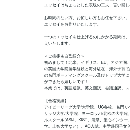
エッセイはちょっとした表現の工夫、言い回し
お時間のない方、お忙しい方もお任せ下さい。
エッセイをお作りいたします。

一つのエッセイを仕上げるのにかかる期間は、
えいたします。

＜ご挨拶＆自己紹介＞

初めまして！北米、イギリス、EU、アジア圏
の英国大学院留学経験と海外駐在、海外子育て
の名門ボーディングスクール及びトップ大学に
ができたら嬉しいです！

本業では、英語通訳、英文翻訳、会議通訳、スピ
【合格実績】

アイビーリーグ大学/大学院、UC各校、名門リ
リッジ大学/大学院、ヨーロッパ/北欧の大学
ルスクール(ASIJ、KIST、清泉、聖心イン
学。上智大学など）、AO入試、中学帰国子女