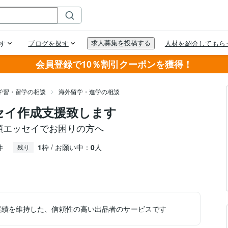
会員登録で10％割引クーポンを獲得！
学習・留学の相談
海外留学・進学の相談
ッセイ作成支援致します
出願エッセイでお困りの方へ
件
1
枠 / お願い中：
0
人
残り
実績を維持した、信頼性の高い出品者のサービスです