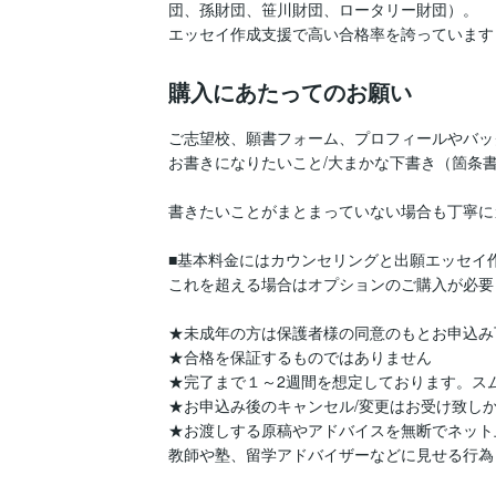
団、孫財団、笹川財団、ロータリー財団）。

エッセイ作成支援で高い合格率を誇っています
購入にあたってのお願い
ご志望校、願書フォーム、プロフィールやバッ
お書きになりたいこと/大まかな下書き（箇条書
書きたいことがまとまっていない場合も丁寧に
■基本料金にはカウンセリングと出願エッセイ作
これを超える場合はオプションのご購入が必要
★未成年の方は保護者様の同意のもとお申込み下
★合格を保証するものではありません

★完了まで１～2週間を想定しております。ス
★お申込み後のキャンセル/変更はお受け致しか
★お渡しする原稿やアドバイスを無断でネット
教師や塾、留学アドバイザーなどに見せる行為