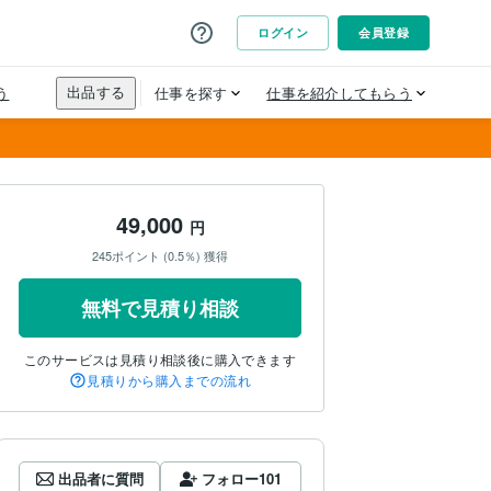
49,000
円
245ポイント (0.5％) 獲得
無料で見積り相談
このサービスは見積り相談後に購入できます
見積りから購入までの流れ
出品者に質問
フォロー
101