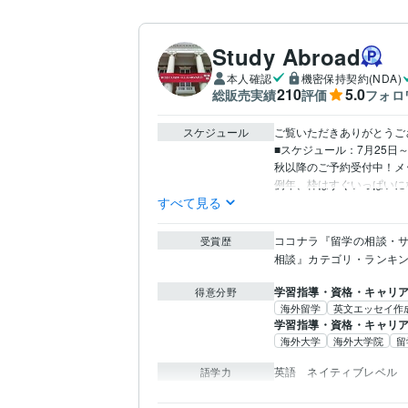
Study Abroad
本人確認
機密保持契約(NDA)
210
5.0
総販売実績
評価
フォロ
スケジュール
ご覧いただきありがとうご
■スケジュール：7月25日～
秋以降のご予約受付中！メ
例年、枠はすぐいっぱいに
すべて見る
ココナラ『留学の相談・
受賞歴
相談』カテゴリ・ランキ
学習指導・資格・キャリ
得意分野
海外留学
英文エッセイ作
学習指導・資格・キャリ
海外大学
海外大学院
留
英語
ネイティブレベル
語学力