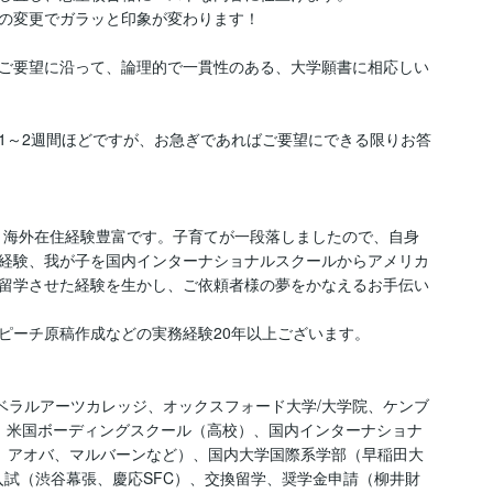
の変更でガラッと印象が変わります！

ご要望に沿って、論理的で一貫性のある、大学願書に相応しい
1～2週間ほどですが、お急ぎであればご要望にできる限りお答
、海外在住経験豊富です。子育てが一段落しましたので、自身
経験、我が子を国内インターナショナルスクールからアメリカ
留学させた経験を生かし、ご依頼者様の夢をかなえるお手伝い
ーチ原稿作成などの実務経験20年以上ございます。

ベラルアーツカレッジ、オックスフォード大学/大学院、ケンブ
院、米国ボーディングスクール（高校）、国内インターナショナ
ター、アオバ、マルバーンなど）、国内大学国際系学部（早稲田大
入試（渋谷幕張、慶応SFC）、交換留学、奨学金申請（柳井財