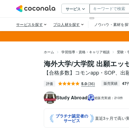
ホーム
学習指導・資格・キャリア相談
受験・
海外大学/大学院 出願エ
【合格多数】コモンapp・SOP、
47
5.0
(36)
販売実績
評価
Study Abroad
総販売実績：
210件
プラチナ認定者の
直近3ヶ月で高い
サービス