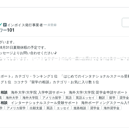
インボイス発行事業者
未登録
101
ワー
ざいます。

8月31日夏期休暇の予定です。

ッセージよりお問い合わせください♪

なってしまいます。（ベストなサポートのため一度にお受けできるのは各サービス
サポート』カテゴリ・ランキング１位
「はじめてのインタナショナルスクール受
ング１位
ココナラ『留学の相談』カテゴリ・お気に入り数１位
ア相談
海外大学/大学院 入学申請サポート
海外大学/大学院 奨学金申請サポート
成
海外大学
海外大学院
アメリカ留学
英語
英語エッセイ
翻訳
留学
奨学金
ア相談
インターナショナルスクール受験サポート
海外ボーディングスクール入
学
アメリカ留学
出願支援
英語
エッセイ
進路相談
奨学金
海外奨学金