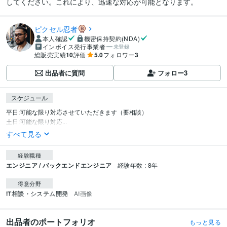
してください。これにより、迅速な対応が可能となります。
ピクセル忍者
本人確認
機密保持契約(NDA)
インボイス発行事業者
未登録
総販売実績
10
評価
5.0
フォロワー
3
出品者に質問
フォロー
3
スケジュール
平日:可能な限り対応させていただきます（要相談）

土日:可能な限り対応...
すべて見る
経験職種
エンジニア / バックエンドエンジニア
経験年数 : 8年
得意分野
IT相談・システム開発
AI画像
出品者のポートフォリオ
もっと見る