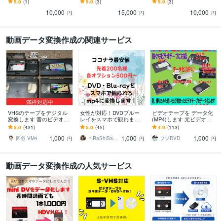
5.0
(1)
5.0
(3)
5.0
(3)
るRVCをご提供の上、サ
す。
10,000
15,000
10,000
ポートします！
円
円
円
動画データ変換作成の関連サービス
満枠対応中
VHSのテープをデジタル
女性が対応！DVDブルー
ビデオテープを データ化
変換します 昔のビデオを
レイをスマホで観れます
(MP4)します 元ビデオテ
スマホやDVDプレーヤー
オプション半額、DVDBlu-
ープ1本分、データ化の価
5.0
(431)
5.0
(45)
4.9
(113)
で。簡易カビ除去対応
rayをスマホデータに変換
格です
1,000
1,000
1,000
四谷 VM4
＊RaShiSa＊動画変換・HP作成
フジDVD
円
円
円
動画データ変換作成の人気サービス