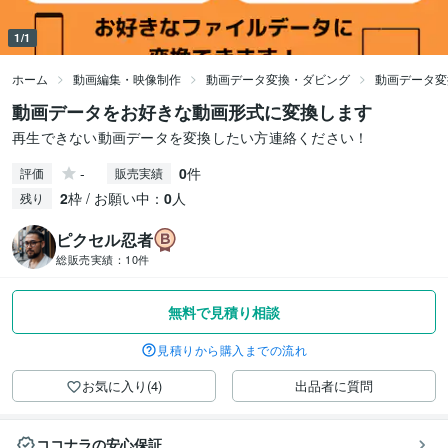
1/1
ホーム
動画編集・映像制作
動画データ変換・ダビング
動画データ変
動画データをお好きな動画形式に変換します
再生できない動画データを変換したい方連絡ください！
-
0
件
評価
販売実績
2
枠 / お願い中：
0
人
残り
ピクセル忍者
総販売実績：
10件
無料で見積り相談
見積りから購入までの流れ
お気に入り(4)
出品者に質問
ココナラの安心保証