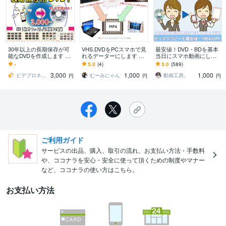
30年以上の長期保存が可
VHS.DVDをPCスマホで見
最安値！DVD・BDを基本
能なDVDを作成します こ
れるデーターにします 捨
当日にスマホ動画にしま
れで安心！長期保存用DV
てる前に！撮りためた思
す iPhone対応！2枚目~2
-
5.0
(4)
5.0
(589)
Dディスクにチャプター画
い出の確認しませんか？
0%引き！コピーは1枚400
3,000
1,000
1,000
面付で作成
円！
ビデプロネット
むーみにゃん
動画工房。
円
円
円
ご利用ガイド
サービスの出品、購入、取引の流れ、お支払い方法・手数料
や、ココナラを安心・安全に使って頂くための制度やマナー
など、ココナラの使い方はこちら。
お支払い方法