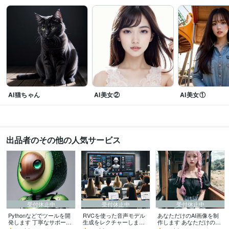
AI猫ちゃん
AI美女②
AI美女①
出品者のその他の人気サービス
受付休止中
受付休止中
受付休止中
Pythonなどでツールを開
RVCを使った音声モデル
あなただけのAI画像を制
発します 丁寧なサポート
生成をレクチャーします
作します あなただけの美
対応させて頂きます！
グーグルコラボで動作す
女・男子を制作いたしま