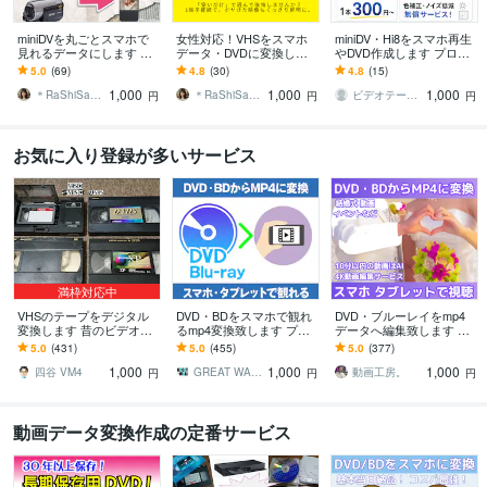
miniDVを丸ごとスマホで
女性対応！VHSをスマホ
miniDV・Hi8をスマホ再生
見れるデータにします 【1
データ・DVDに変換しま
やDVD作成します プロ用
本一律1000円】時間制限
す 【1本一律1000円】時
機器で高画質！digital8、Vi
5.0
(69)
4.8
(30)
4.8
(15)
なし！miniDVをmp4変換
間制限無し！S端子接続で
deo8も対応！
1,000
1,000
1,000
デジタル化
＊RaShiSa＊動画変換・HP作成
＊RaShiSa＊動画変換・HP作成
ビデオテープ専門店
円
円
円
お気に入り登録が多いサービス
満枠対応中
VHSのテープをデジタル
DVD・BDをスマホで観れ
DVD・ブルーレイをmp4
変換します 昔のビデオを
るmp4変換致します プロ
データへ編集致します 高
スマホやDVDプレーヤー
の品質！大切な思い出を
品質なエンコード技術でm
5.0
(431)
5.0
(455)
5.0
(377)
で。簡易カビ除去対応
いつでもスマホで持ち歩
p4フォーマット変換！
1,000
1,000
1,000
ける！
四谷 VM4
GREAT WALL
動画工房。
円
円
円
動画データ変換作成の定番サービス