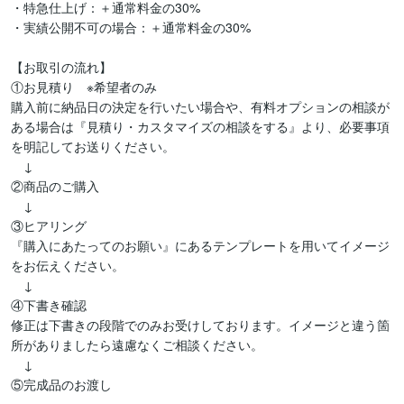
・特急仕上げ：＋通常料金の30%

・実績公開不可の場合：＋通常料金の30%

【お取引の流れ】

①お見積り　※希望者のみ

購入前に納品日の決定を行いたい場合や、有料オプションの相談が
ある場合は『見積り・カスタマイズの相談をする』より、必要事項
を明記してお送りください。

　↓

②商品のご購入

　↓

③ヒアリング

『購入にあたってのお願い』にあるテンプレートを用いてイメージ
をお伝えください。

　↓

④下書き確認

修正は下書きの段階でのみお受けしております。イメージと違う箇
所がありましたら遠慮なくご相談ください。

　↓

⑤完成品のお渡し
