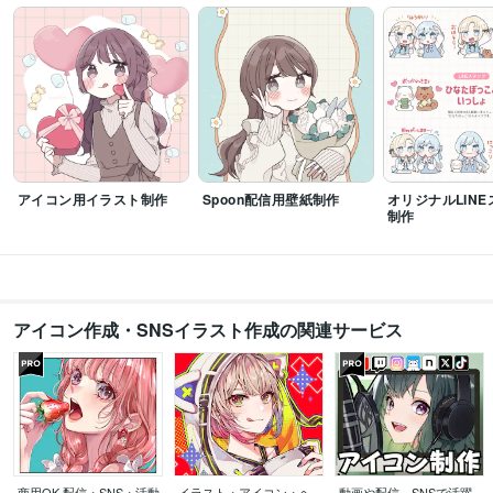
得意分野
イラスト作成・漫画制作
アイコン制作
MV用イラスト制作
イラスト
アイコン
手描き
かわいい
学歴
京都薬科大学
2016年3月 ~ 2022年2月
アイコン用イラスト制作
Spoon配信用壁紙制作
オリジナルLIN
制作
アイコン作成・SNSイラスト作成の関連サービス
商用OK 配信・SNS・活動
イラスト・アイコン・ヘ
動画や配信、SNSで活躍