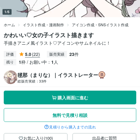
1/5
ホーム
イラスト作成・漫画制作
アイコン作成・SNSイラスト作成
かわいい♡女の子イラスト描きます
手描きアニメ風イラスト♡アイコンやサムネイルに！
5.0
(22)
23
件
評価
販売実績
1
枠 / お願い中：
1
人
残り
毬那（まりな）｜イラストレーター
総販売実績：
33件
購入画面に進む
無料で見積り相談
見積りから購入までの流れ
お気に入り(100)
出品者に質問