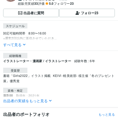
総販売実績
33
評価
5.0
フォロワー
23
出品者に質問
フォロー
23
スケジュール
対応可能時間帯　8:00〜16:00

※通常2日以内に返信させていただき...
すべて見る
経験職種
イラストレーター・漫画家 / イラストレーター
経験年数 : 6年
受賞歴
書籍「Girls2022」イラスト掲載
KEIVI -軽美術部- 様主催「冬のプレゼント
展」優秀賞
資格・検定
薬剤師
取得年 : 2021年
出品者の実績をもっと見る
2級FP技能士
取得年 : 2022年
ビジネス・クリエイティブツール
出品者のポートフォリオ
もっと見る
CLIP STUDIO PAINT:8年
Adobe Photoshop:6年
Adobe After Effects:1年