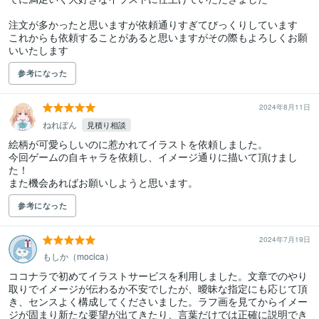
注文が多かったと思いますが依頼通りすぎてびっくりしています

これからも依頼することがあると思いますがその際もよろしくお願
いいたします
参考になった
2024年8月11日
ねれぽん
見積り相談
絵柄が可愛らしいのに惹かれてイラストを依頼しました。

今回ゲームの自キャラを依頼し、イメージ通りに描いて頂けまし
た！

また機会あればお願いしようと思います。
参考になった
2024年7月19日
もしか（mocica）
ココナラで初めてイラストサービスを利用しました。文章でのやり
取りでイメージが伝わるか不安でしたが、曖昧な指定にも応じて頂
き、センスよく構成してくださいました。ラフ画を見てからイメー
ジが固まり新たな要望が出てきたり、言葉だけでは正確に説明でき