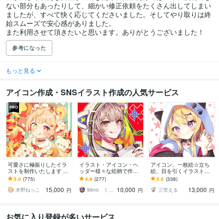
ない部分もあったりして、細かい修正依頼をたくさん出してしまい
ましたが、すべて快く応じてくださいました。そしてやり取りは終
始スムーズで安心感がありました。

また利用させて頂きたいと思います。ありがとうございました！
参考になった
もっと見る
アイコン作成・SNSイラスト作成の人気サービス
可愛さに極振りしたイラ
イラスト・アイコン・ヘ
アイコン、一枚絵☆立ち
ストを制作いたします ★
ッダー様々な絵柄で作成
絵、目を引くイラスト描
商用利用＆二次利用込
します 商用可！似顔絵・
きます イリアム、サム
5.0
(775)
4.9
(277)
5.0
(338)
み！ミニキャラは小物２
ブログ・インスタ・動画
ネ、live2D、YouTube、歌
15,000
10,000
13,000
点まで無料！★
配信サムネ等用途様々！
ってみたも
木野ねっこ
96no くろの
三笠える
円
円
円
お気に入り登録が多いサービス