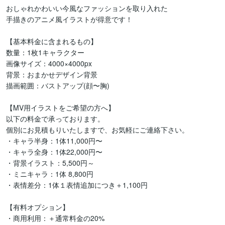
おしゃれかわいい今風なファッションを取り入れた

手描きのアニメ風イラストが得意です！

【基本料金に含まれるもの】

数量：1枚1キャラクター

画像サイズ：4000×4000px

背景：おまかせデザイン背景

描画範囲：バストアップ(顔〜胸)

【MV用イラストをご希望の方へ】

以下の料金で承っております。

個別にお見積もりいたしますで、お気軽にご連絡下さい。

・キャラ半身：1体11,000円〜

・キャラ全身：1体22,000円〜

・背景イラスト：5,500円～

・ミニキャラ：1体 8,800円

・表情差分：1体１表情追加につき＋1,100円

【有料オプション】

・商用利用：＋通常料金の20%
