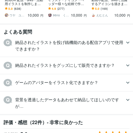
用イラストを制作します
ッダー様々な絵柄で作成
するアイコンを描きます
商用OK 様々なタッチで
します 商用可！似顔絵・
まずはお気軽にご相談下
5.0
(638)
4.9
(277)
5.0
(169)
理想通りのアイコンお描
ブログ・インスタ・動画
さい。歴10年のプロが本
10,000
10,000
10,000
きいたします。
配信サムネ等用途様々！
気で描きます！
ウヤ ユリコ
96no くろの
えむとん
円
円
円
よくある質問
納品されたイラストを投げ銭機能のある配信アプリで使用
できますか？
納品されたイラストをグッズにして販売できますか？
ゲームのアバターをイラスト化できますか？
背景を透過したデータもあわせて納品してほしいのです
が…
評価・感想（22件）- 非常に良かった