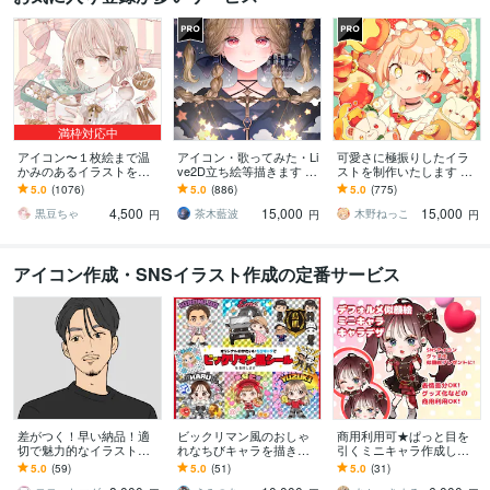
満枠対応中
アイコン〜１枚絵まで温
アイコン・歌ってみた・Li
可愛さに極振りしたイラ
かみのあるイラストを描
ve2D立ち絵等描きます ち
ストを制作いたします ★
きます ★ココナラ自体が
びキャラや配信用イラス
商用利用＆二次利用込
5.0
(1076)
5.0
(886)
5.0
(775)
初めての方も、お気軽に
ト等、幅広く制作してい
み！ミニキャラは小物２
4,500
15,000
15,000
ご相談ください♪★
ます！
点まで無料！★
黒豆ちゃ
茶木藍波
木野ねっこ
円
円
円
アイコン作成・SNSイラスト作成の定番サービス
差がつく！早い納品！適
ビックリマン風のおしゃ
商用利用可★ぱっと目を
切で魅力的なイラスト描
れなちびキャラを描きま
引くミニキャラ作成しま
きます アイコン/女性/男
す シール化してお届けも
す グッズ化等商用利用
5.0
(59)
5.0
(51)
5.0
(31)
性/ジム/ダイエット/シン
可能です！
可！ブログ・YouTube・配