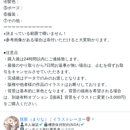
④髪色：

⑤ポーズ：

⑥服装：

⑦その他：

ーーーーーーーーーーーー

※決まっている範囲で構いません！

※参考画像がある場合は添付いただけると大変助かります。

●注意点

・購入後は24時間以内にご連絡致します。

・最後のやり取りから7日間お返事が無い場合は、止むを得ずお取
引をキャンセルさせていただきます。

・完成後はデータでのみのお渡しとなります。

・版権や他者様の作品のイラストはお断りしております。

・背景は基本的に単色となります。背景の描画を希望される場合
は、別途有料オプション【描画】背景をイラストに変更 (+3,000円)
をご購入ください。
毬那（まりな）｜イラストレーター
本人確認
機密保持契約(NDA)
インボイス発行事業者
未登録