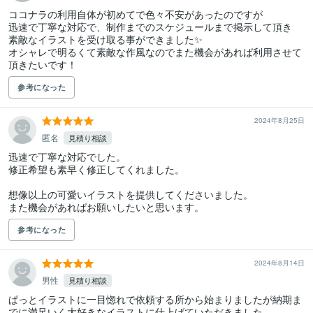
ココナラの利用自体が初めてで色々不安があったのですが

迅速で丁寧な対応で、制作までのスケジュールまで掲示して頂き

素敵なイラストを受け取る事ができました✨

オシャレで明るくて素敵な作風なのでまた機会があれば利用させて
頂きたいです！
参考になった
2024年8月25日
匿名
見積り相談
迅速で丁寧な対応でした。

修正希望も素早く修正してくれました。

想像以上の可愛いイラストを提供してくださいました。

また機会があればお願いしたいと思います。
参考になった
2024年8月14日
男性
見積り相談
ぱっとイラストに一目惚れで依頼する所から始まりましたが納期ま
でに満足いく大好きなイラストに仕上げていただきました
