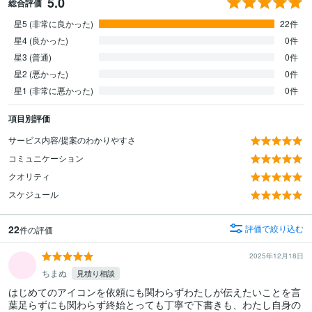
5.0
総合評価
星5 (非常に良かった)
22件
星4 (良かった)
0件
星3 (普通)
0件
星2 (悪かった)
0件
星1 (非常に悪かった)
0件
項目別評価
サービス内容/提案のわかりやすさ
コミュニケーション
クオリティ
スケジュール
22
評価で絞り込む
件の評価
2025年12月18日
ちまぬ
見積り相談
はじめてのアイコンを依頼にも関わらずわたしが伝えたいことを言
葉足らずにも関わらず終始とっても丁寧で下書きも、わたし自身の