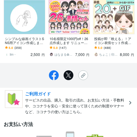
シンプルな線画イラストS
10名様限定1000円off！26
投稿が即「映える」！ア
NS用アイコン作成します
点作成します リニューア
イコン表情セット作成し
シンプルなイラスト（カ
ルオープンセール！ほん
ます インスタ・ブログで
5.0
(359)
5.0
(147)
5.0
(488)
ラーもOK)お仕事・趣味に
のり本人寄せアイコン◎
差をつけたいあなた向け
2,500
7,000
8,000
も使えます。
◎似顔絵風も好評！
lim・
はなまる✿あなたの想いを形にするイラスト
ちょこ｜印象と信頼を形にするアイコン職人
円
円
円
ご利用ガイド
サービスの出品、購入、取引の流れ、お支払い方法・手数料
や、ココナラを安心・安全に使って頂くための制度やマナー
など、ココナラの使い方はこちら。
お支払い方法