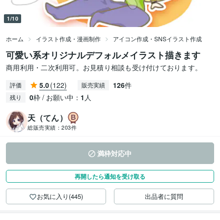
1/10
ホーム
イラスト作成・漫画制作
アイコン作成・SNSイラスト作成
可愛い系オリジナルデフォルメイラスト描きます
商用利用・二次利用可。お見積り相談も受け付けております。
5.0
(122)
126
件
評価
販売実績
0
枠 / お願い中：
1
人
残り
天（てん）
総販売実績：
203件
満枠対応中
再開したら通知を受け取る
お気に入り(445)
出品者に質問