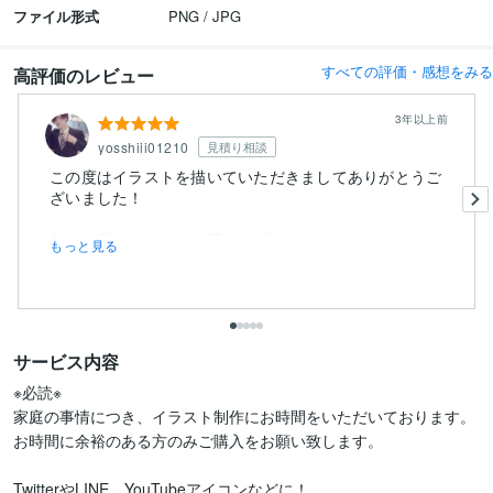
ファイル形式
PNG / JPG
すべての評価・感想をみる
高評価のレビュー
3年以上前
yosshiii01210
見積り相談
この度はイラストを描いていただきましてありがとうご
ざいました！
色々お願いしたのにも関わらず
もっと見る
サービス内容
※必読※

家庭の事情につき、イラスト制作にお時間をいただいております。

お時間に余裕のある方のみご購入をお願い致します。

TwitterやLINE、YouTubeアイコンなどに！
