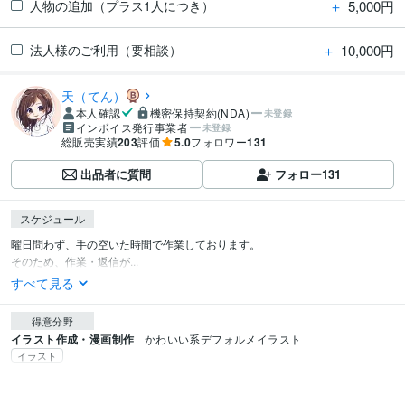
＋
5,000円
人物の追加（プラス1人につき）
＋
10,000円
法人様のご利用（要相談）
天（てん）
本人確認
機密保持契約(NDA)
未登録
インボイス発行事業者
未登録
総販売実績
203
評価
5.0
フォロワー
131
出品者に質問
フォロー
131
スケジュール
曜日問わず、手の空いた時間で作業しております。

そのため、作業・返信が...
すべて見る
得意分野
イラスト作成・漫画制作
かわいい系デフォルメイラスト
イラスト