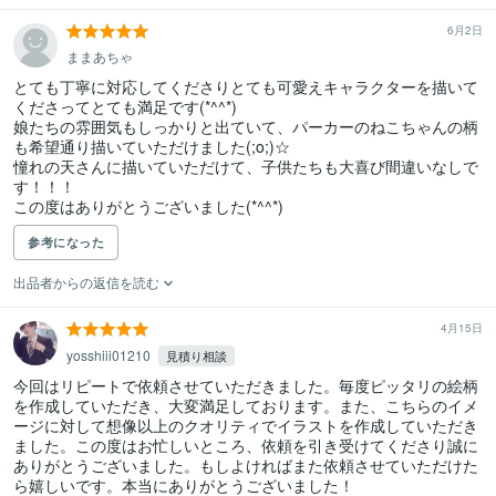
6月2日
ままあちゃ
とても丁寧に対応してくださりとても可愛えキャラクターを描いて
くださってとても満足です(*^^*)

娘たちの雰囲気もしっかりと出ていて、パーカーのねこちゃんの柄
も希望通り描いていただけました(;o;)☆

憧れの天さんに描いていただけて、子供たちも大喜び間違いなしで
す！！！

この度はありがとうございました(*^^*)
参考になった
出品者からの返信を読む
4月15日
yosshiii01210
見積り相談
今回はリピートで依頼させていただきました。毎度ピッタリの絵柄
を作成していただき、大変満足しております。また、こちらのイメ
ージに対して想像以上のクオリティでイラストを作成していただき
ました。この度はお忙しいところ、依頼を引き受けてくださり誠に
ありがとうございました。もしよければまた依頼させていただけた
ら嬉しいです。本当にありがとうございました！