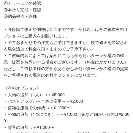
④カラーラフの確認

⑤本塗り完成・確認

⑥納品報告・評価

・各段階で修正や調整は２回までです。それ以上はその都度有料オ
プションのご購入をお願いします。

・全ておまかせでの注文もお受けできますが、後で修正を希望され
る場合追加で料金を頂きますのでご了承下さい。

・ご依頼内容によっては始めにこちらから何パターンか構図の確
認・提案をお願いする場合がございます。（料金はかかりません）
ただし、ご依頼者様の方からあらかじめ何パターンかの構図の提案
をご希望される場合は有料オプションになります。

《有料オプション》

・人物の追加（1人）→＋¥5,000

・バストアップから全身に変更→＋¥2,000

・複雑な服装での作成→＋¥1,000〜

・小物の追加（1つにつき）→＋¥1,000（銃など細かいものは¥2,00
0）

・背景の追加→＋¥1,000〜
