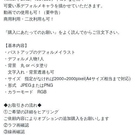
可愛い系デフォルメキャラを描かせていただきます。

動画での使用も可！（要申告）

商用利用・二次利用も可！

『購入にあたってのお願い』をよく読んでからご注文下さい。

【基本内容】

・バストアップのデフォルメイラスト

・デフォルメ人物1人

・背景　丸 or ベタ塗り

　文字入れ・背景透過も可

・サイズ　指定がなければ2000×2000pixel(A4サイズ相当まで対応)

・形式　JPEGまたはPNG

・カラーモード　RGB

◆お取引きの流れ◆

①ご希望の詳細をヒアリング

ご依頼内容によりオプションの追加購入をお願いします

②ラフ画確認

③線画確認
