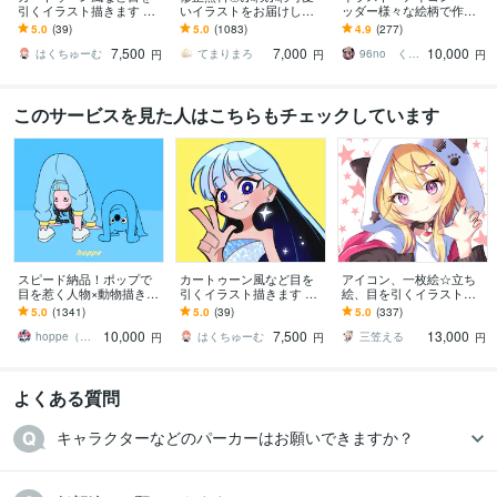
引くイラスト描きます SN
いイラストをお届けしま
ッダー様々な絵柄で作成
Sアイコンや記念イラス
す X、YouTube、グッズな
します 商用可！似顔絵・
5.0
(39)
5.0
(1083)
4.9
(277)
ト、立ち絵、キャラデザ
ど様々な用途で使用可能
ブログ・インスタ・動画
7,500
7,000
10,000
におすすめ！
です◎
配信サムネ等用途様々！
はくちゅーむ
てまりまろ
96no くろの
円
円
円
このサービスを見た人はこちらもチェックしています
スピード納品！ポップで
カートゥーン風など目を
アイコン、一枚絵☆立ち
目を惹く人物×動物描きま
引くイラスト描きます SN
絵、目を引くイラスト描
す 挿絵・動画・グッズな
Sアイコンや記念イラス
きます イリアム、サム
5.0
(1341)
5.0
(39)
5.0
(337)
ど鮮やかな配色で個性を
ト、立ち絵、キャラデザ
ネ、live2D、YouTube、歌
10,000
7,500
13,000
出したい方へ
におすすめ！
ってみたも
hoppe（ほっぺ）
はくちゅーむ
三笠える
円
円
円
よくある質問
キャラクターなどのパーカーはお願いできますか？