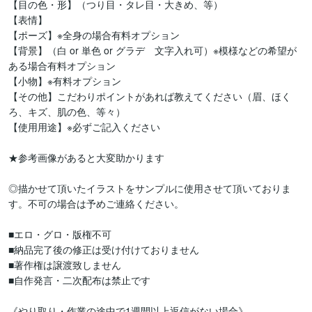
【目の色・形】（つり目・タレ目・大きめ、等）

【表情】

【ポーズ】※全身の場合有料オプション

【背景】（白 or 単色 or グラデ　文字入れ可）※模様などの希望が
ある場合有料オプション

【小物】※有料オプション

【その他】こだわりポイントがあれば教えてください（眉、ほく
ろ、キズ、肌の色、等々）

【使用用途】※必ずご記入ください

★参考画像があると大変助かります

◎描かせて頂いたイラストをサンプルに使用させて頂いておりま
す。不可の場合は予めご連絡ください。

■エロ・グロ・版権不可

■納品完了後の修正は受け付けておりません

■著作権は譲渡致しません

■自作発言・二次配布は禁止です

《やり取り・作業の途中で1週間以上返信がない場合》
