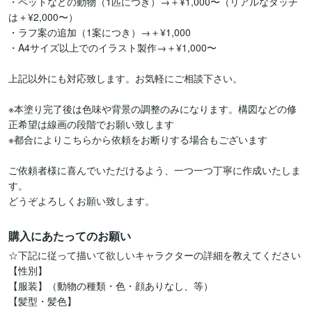
・ペットなどの動物（1匹につき）→＋¥1,000〜（リアルなタッチ
は＋¥2,000〜）

・ラフ案の追加（1案につき）→＋¥1,000

・A4サイズ以上でのイラスト製作→＋¥1,000〜

上記以外にも対応致します。お気軽にご相談下さい。

※本塗り完了後は色味や背景の調整のみになります。構図などの修
正希望は線画の段階でお願い致します

※都合によりこちらから依頼をお断りする場合もございます

ご依頼者様に喜んでいただけるよう、一つ一つ丁寧に作成いたしま
す。

どうぞよろしくお願い致します。
購入にあたってのお願い
☆下記に従って描いて欲しいキャラクターの詳細を教えてください

【性別】

【服装】（動物の種類・色・顔ありなし、等）

【髪型・髪色】
