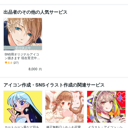
出品者のその他の人気サービス
受付休止中
SNS用オリジナルアイコ
ン描きます 現在育児中の
ため、再開未定です。
5.0
(27)
8,000
円
アイコン作成・SNSイラスト作成の関連サービス
カートゥーン風など目を
修正無料◎ふわふわ可愛
イラスト・アイコン・ヘ