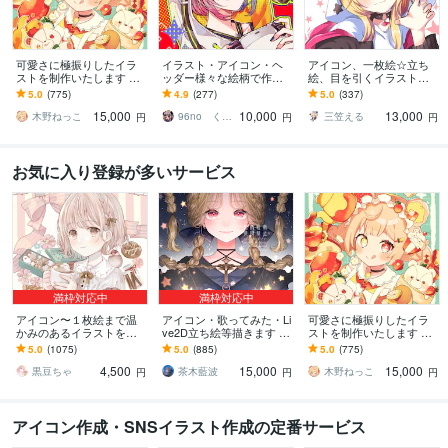
可愛さに極振りしたイラ
イラスト・アイコン・ヘ
アイコン、一枚絵☆立ち
ストを制作いたします ★
ッダー様々な絵柄で作成
絵、目を引くイラスト描
商用利用＆二次利用込
します 商用可！似顔絵・
きます イリアム、サム
5.0
(775)
4.9
(277)
5.0
(337)
み！ミニキャラは小物２
ブログ・インスタ・動画
ネ、live2D、YouTube、歌
15,000
10,000
13,000
点まで無料！★
配信サムネ等用途様々！
ってみたも
木野ねっこ
96no くろの
三笠える
円
円
円
お気に入り登録が多いサービス
満枠対応中
満枠対応中
アイコン〜１枚絵まで温
アイコン・歌ってみた・Li
可愛さに極振りしたイラ
かみのあるイラストを描
ve2D立ち絵等描きます ち
ストを制作いたします ★
きます ★ココナラ自体が
びキャラや配信用イラス
商用利用＆二次利用込
5.0
(1075)
5.0
(885)
5.0
(775)
初めての方も、お気軽に
ト等、幅広く制作してい
み！ミニキャラは小物２
4,500
15,000
15,000
ご相談ください♪★
ます！
点まで無料！★
黒豆ちゃ
茶木藍波
木野ねっこ
円
円
円
アイコン作成・SNSイラスト作成の定番サービス