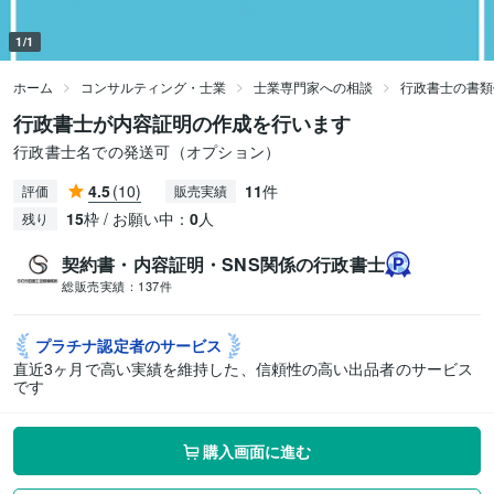
1/1
ホーム
コンサルティング・士業
士業専門家への相談
行政書士の書類
行政書士が内容証明の作成を行います
行政書士名での発送可（オプション）
4.5
(10)
11
件
評価
販売実績
15
枠 / お願い中：
0
人
残り
契約書・内容証明・SNS関係の行政書士
総販売実績：
137件
プラチナ認定者の
サービス
直近3ヶ月で高い実績を維持した、信頼性の高い出品者のサービス
です
購入画面に進む