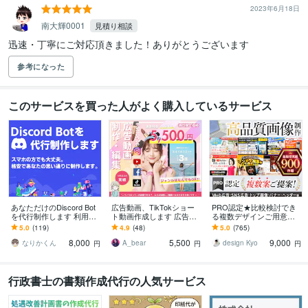
2023年6月18日
南大輝0001
見積り相談
迅速・丁寧にご対応頂きました！ありがとうございます
参考になった
このサービスを買った人がよく購入しているサービス
あなただけのDiscord Bot
広告動画、TikTokショー
PRO認定★比較検討でき
を代行制作します 利用者
ト動画作成します 広告用
る複数デザインご用意し
数20万人超Botの開発者が
動画/リール・ショート動
ます 実績900件超！高評
5.0
(119)
4.9
(48)
5.0
(765)
柔軟・高品質で制作しま
画(short)お任せください
価★5！比較して選べるか
8,000
5,500
9,000
す
ら納得度アップ！
なりかくん
A_bear
design Kyo
円
円
円
行政書士の書類作成代行の人気サービス