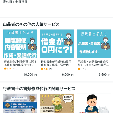
定休日：土日祝日
出品者のその他の人気サービス
停止/削除/制限/解除に関す
行政書士が消滅時効援用
示談書・合意書の作成代
る通知書の作成代行ます
通知書を作成・送付代行
行をします 法律の専門家
累計実績600件以上！行政
します 完全代行可能☆内
の行政書士が書類作成を
4.7
(74)
4.8
(28)
-
(1)
書士が国内外へ通知書等
容証明郵送料(配達証明付)
します
10,000
6,000
6,500
の送付を代行
込み。NHK
円
円
円
行政書士の書類作成代行の関連サービス