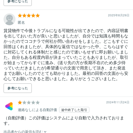
参考になった
2025年8月29日
匿名
賃貸物件で今後トラブルになる可能性が出てきたので、内容証明書
を出しておいた方が良いと思いましたが、自分では知識も時間もな
かったのでココナラで何社か問い合わせをしました。どこもすぐに
回答はくれましたが、具体的な返信ではなかった中、こちらはすぐ
に対応してくれる体制だと感じたので迷いもせずに即お願いしまし
た。自分もある程度内容が決まっていたこともありましたが、取引
が始まってからすぐに進み、(送り先の方が長期不在のため多少待
っていただきましたが)希望通りの文面で用意して頂き、また発送
までお願いしたのでとても助かりました。最初の回答の文面から安
心してお願いできると思いました。ありがとうございました。
参考になった
2024年11月24日
連絡なしによる自動評価
途中終了した取引
（自動評価）この評価はシステムにより自動で入力されておりま
す。
出品者からの返信を読む