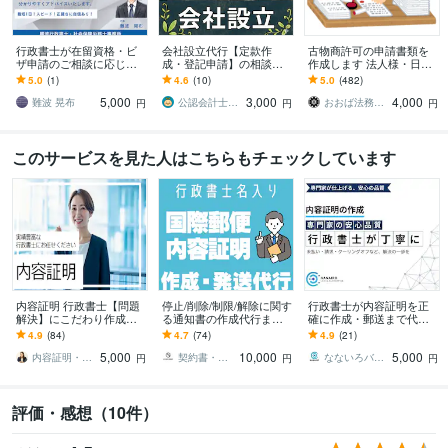
行政書士が在留資格・ビ
会社設立代行【定款作
古物商許可の申請書類を
ザ申請のご相談に応じま
成・登記申請】の相談承
作成します 法人様・日本
す 申請実績１０年以上！
ります オプションで税務
全国・賃貸物件・外国籍
5.0
(1)
4.6
(10)
5.0
(482)
就労ビザ・経営管理・家
届出、役員報酬決定議事
の方全て対応可能です！
5,000
3,000
4,000
族滞在など全国対応
録にも対応！
難波 晃布
公認会計士･税理士･行政書士 のどか屋
おおば法務事務所
円
円
円
このサービスを見た人はこちらもチェックしています
内容証明 行政書士【問題
停止/削除/制限/解除に関す
行政書士が内容証明を正
解決】にこだわり作成し
る通知書の作成代行ます
確に作成・郵送まで代行
ます 内容証明にかかった
累計実績600件以上！行政
します クレーム・契約解
4.9
(84)
4.7
(74)
4.9
(21)
費用一式を相手方へ請求
書士が国内外へ通知書等
除・請求・通知など幅広
5,000
10,000
5,000
することも可能です
の送付を代行
く対応！
内容証明・SNS関連・民泊専門の行政書士
契約書・内容証明・SNS関係の行政書士
なないろバックオフィス
円
円
円
評価・感想（10件）