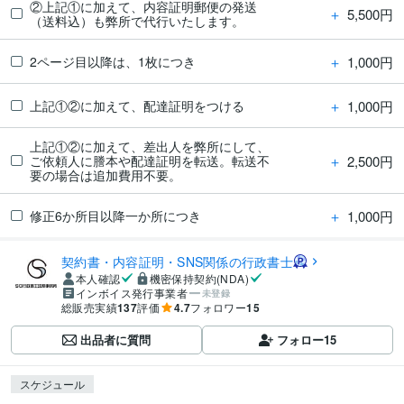
②上記①に加えて、内容証明郵便の発送
＋
5,500円
（送料込）も弊所で代行いたします。
＋
1,000円
2ページ目以降は、1枚につき
＋
1,000円
上記①②に加えて、配達証明をつける
上記①②に加えて、差出人を弊所にして、
＋
2,500円
ご依頼人に謄本や配達証明を転送。転送不
要の場合は追加費用不要。
＋
1,000円
修正6か所目以降一か所につき
契約書・内容証明・SNS関係の行政書士
本人確認
機密保持契約(NDA)
インボイス発行事業者
未登録
総販売実績
137
評価
4.7
フォロワー
15
出品者に質問
フォロー
15
スケジュール