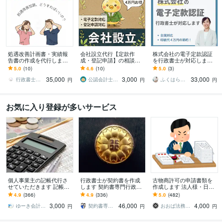
処遇改善計画書・実績報
会社設立代行【定款作
株式会社の電子定款認証
告書の作成を代行します
成・登記申請】の相談承
を行政書士が対応します
現場を知る行政書士が、
ります オプションで税務
全国どこからでもオンラ
5.0
(10)
4.6
(10)
5.0
(3)
新制度の処遇改善計画書
届出、役員報酬決定議事
インで解決
35,000
3,000
33,000
作成を代行します
録にも対応！
行政書士ささき事務所
公認会計士･税理士･行政書士 のどか屋
ふくはら行政書士事務所
円
円
円
お気に入り登録が多いサービス
個人事業主の記帳代行さ
行政書士が契約書を作成
古物商許可の申請書類を
せていただきます 記帳に
します 契約書専門行政書
作成します 法人様・日本
関しては全てお任せ下さ
士が各種契約書を作成
全国・賃貸物件・外国籍
4.9
(366)
4.9
(336)
5.0
(482)
い！青色申告標準対応で
の方全て対応可能です！
3,000
46,000
4,000
す。
ゆーき会計サポーター
契約書専門行政書士・社労士事務所
おおば法務事務所
円
円
円