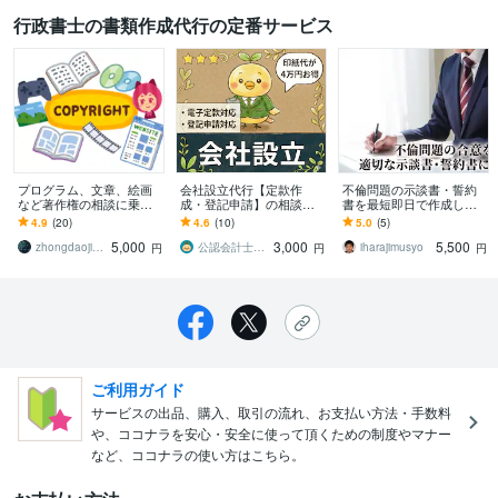
行政書士の書類作成代行の定番サービス
プログラム、文章、絵画
会社設立代行【定款作
不倫問題の示談書・誓約
など著作権の相談に乗り
成・登記申請】の相談承
書を最短即日で作成しま
ます 記事、絵、写真を扱
ります オプションで税務
す 経験豊富な行政書士が1
4.9
(20)
4.6
(10)
5.0
(5)
っている方著作権につい
届出、役員報酬決定議事
通5,500円で作成！
5,000
3,000
5,500
て誤解していませんか
録にも対応！
zhongdaojinns
公認会計士･税理士･行政書士 のどか屋
iharajimusyo
円
円
円
ご利用ガイド
サービスの出品、購入、取引の流れ、お支払い方法・手数料
や、ココナラを安心・安全に使って頂くための制度やマナー
など、ココナラの使い方はこちら。