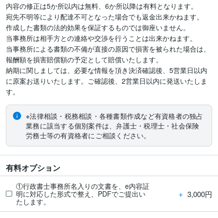
内容の修正は5か所以内は無料、6か所以降は有料となります。

宛先不明等により配達不可となった場合でも返金出来かねます。

作成した書類の法的効果を保証するものでは御座いません。

当事務所は相手方との連絡や交渉を行うことは出来かねます。

当事務所による書類の不備が直接の原因で損害を被られた場合は、
報酬額を損害賠償額の予定として賠償いたします。

納期に関しましては、必要な情報を頂き決済確認後、5営業日以内
に原案お送りいたします。ご確認後、2営業日以内に発送いたしま
す。
※法律相談・税務相談・各種書類作成など有資格者の独占
業務に該当する個別案件は、弁護士・税理士・社会保険
労務士等の有資格者にご相談ください。
有料オプション
①行政書士事務所名入りの文書を、e内容証
＋
3,000円
明に対応した形式で整え、PDFでご提出い
たします。