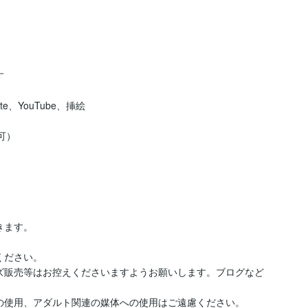


e、YouTube、挿絵

可）　

ます。

ださい。

ズ販売等はお控えくださいますようお願いします。ブログなど
の使用、アダルト関連の媒体への使用はご遠慮ください。