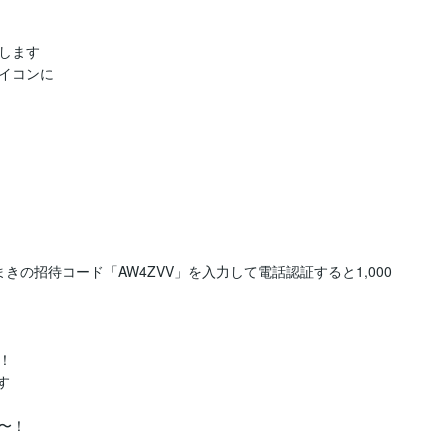
ます

イコンに

の招待コード「AW4ZVV」を入力して電話認証すると1,000




！
