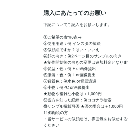
購入にあたってのお願い
下記についてご記入をお願いします。

①ご希望の表情6点→

②使用用途：例 インスタの挿絵

③似顔絵ですか？はい・いいえ

④顔の向き：例2ページ目のサンプルの向き

★制作開始後の向きの変更は追加料金となります
⑤髪型・色：例 F or画像提出

⑥服装・色：例 L or画像提出

⑦背景色：例水色 or背景透過

⑧小物：例PC or画像提出

★動物や複雑な小物は＋1,000円

⑨当方を知った経緯：例ココナラ検索

⑩サンプル掲載可否 ★否の場合は＋1,000円

11似顔絵の方

・当サービスの似顔絵は、雰囲気をお似せする
ください
