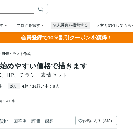
会員登録で10％割引クーポンを獲得！
・SNSイラスト作成
始めやすい価格で描きます
X、HP、チラシ、表情セット
件
4
枠 / お願い中：
0
人
残り
績：
280件
質問
回答例
評価・感想
お気に入り（232）