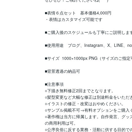
■表情６点セット　基本価格4,000円

・表情はカスタマイズ可能です

■ご購入後のスケジュールも丁寧にご説明します
■使用用途　ブログ、Instagram、X、LINE、not
■サイズ  1000×1000px PNG（サイズのご指定
■背景透過の納品可　

■注意事項

○下描き無料修正2回までとなります。

○髪型変更など大幅な修正は別途料金をいただき
○イラストの修正・改変はおやめください。

○サンプル掲載不可→有料オプションをご購入く
○著作権は当方に帰属します。自作発言、グッ
の商用利用は可。

○公序良俗に反する業務・活動に供する目的で