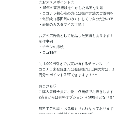
☆おススメポイント☆

・15年の事務経験を生かした迅速な対応

・ココナラ初心者の方には操作方法のご説明をし
・似顔絵（雰囲気のみ）にしてご自分だけのア
・表情のカスタマイズ可能！

お店の広告物として納品した実績もあります！

制作事例

・チラシの挿絵

・ロゴ制作

＼ 1,000円引きでお買い物するチャンス！／

ココナラ未登録または登録後7日以内の方は、まき
円分のポイントGETできますよ！^ ^

おまけも♡

ご購入者様全員に小物１点無償でお描きします！
2点目からは有料オプション ＋500円 となります
無料でご相談・お見積もりも行なっております〜
ぜひぜひ！ご検討くださいね(*^^*)
