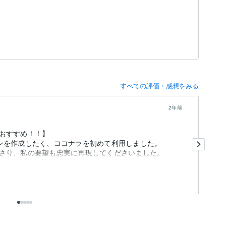
すべての評価・感想をみる
2年前
おすすめ！！】
コ
イコンを作成したく、ココナラを初めて利用しました。
み
さり、私の要望も忠実に再現してくださいました。
を
り.
も
出