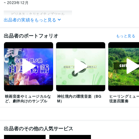
~ 2023年12月
ビジネス・クリエイティブツール
出品者の実績をもっと見る
Pro Tools:15年
Studio One:7年
得意分野
出品者のポートフォリオ
もっと見る
音楽制作・ナレーション
YoutubeなどのBGM制作
劇伴音楽（ミュージカ
ル・映画音楽など）
ゲーム音楽
展示会・イベントBGM
ヒーリング音楽
BGM
オーケストラ
ゲーム音楽
劇伴
ミュージカル
ヒーリング音楽
展示会
映画音楽
楽曲制作
語学力
英語
日常会話レベル
映画音楽やミュージカルな
神社境内の環境音楽（BG
ヒーリングミュ
ど、劇伴向けのサンプル
M）
弦楽四重奏
出品者のその他の人気サービス