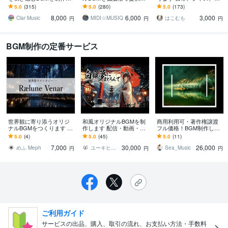
ます TikTok・YouTube向
ます ゲームや動画に使え
サノバ、和風、ピアノソ
5.0
(315)
5.0
(280)
5.0
(173)
け高品質オリジナルBGM
るBGM、YoutuberのBGM
ロ、EDM、LoFi他
8,000
6,000
3,000
制作
を提供！
Clar Music
MIDI☆MUSIQ
はこむも
円
円
円
BGM制作の定番サービス
世界観に寄り添うオリジ
和風オリジナルBGMを制
商用利用可・著作権譲渡
ナルBGMをつくります ふ
作します 配信・動画・ゲ
フル価格！BGM制作しま
んわりしたイメージからO
ーム等イメージやご要望
す 現役作家がピアノで作
5.0
(4)
5.0
(45)
5.0
(11)
K！丁寧に音で形にします
に合う楽曲を提供しま
り上げる脳が休まるリラ
7,000
30,000
26,000
す。
ックスBGM！
めふ Meph
ユーキヒロセ
Sea_Music
円
円
円
ご利用ガイド
サービスの出品、購入、取引の流れ、お支払い方法・手数料