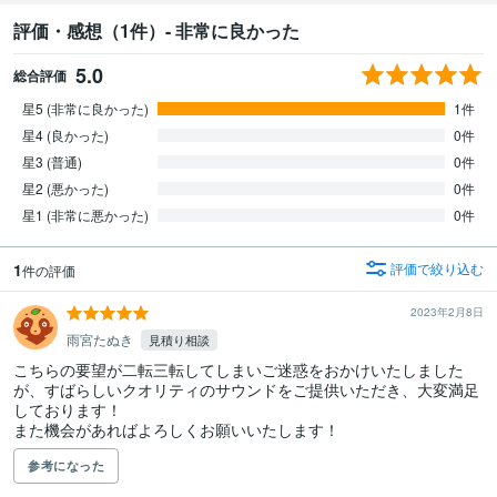
評価・感想（1件）- 非常に良かった
5.0
総合評価
星5 (非常に良かった)
1件
星4 (良かった)
0件
星3 (普通)
0件
星2 (悪かった)
0件
星1 (非常に悪かった)
0件
1
評価で絞り込む
件の評価
2023年2月8日
雨宮たぬき
見積り相談
こちらの要望が二転三転してしまいご迷惑をおかけいたしました
が、すばらしいクオリティのサウンドをご提供いただき、大変満足
しております！

また機会があればよろしくお願いいたします！
参考になった