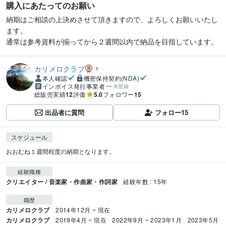
購入にあたってのお願い
納期はご相談の上決めさせて頂きますので、よろしくお願いいたし
ます。

通常は参考資料が揃ってから２週間以内で納品を目指しています。
カリメロクラブ
本人確認
機密保持契約(NDA)
インボイス発行事業者
未登録
総販売実績
12
評価
5.0
フォロワー
15
出品者に質問
フォロー
15
スケジュール
おおむね１週間程度の納期となります。
経験職種
クリエイター / 音楽家・作曲家・作詞家
経験年数 : 15年
職歴
カリメロクラブ
2014年12月 ~ 現在
カリメロクラブ
2019年4月 ~ 現在
2022年9月 ~ 2023年1月
2023年5月