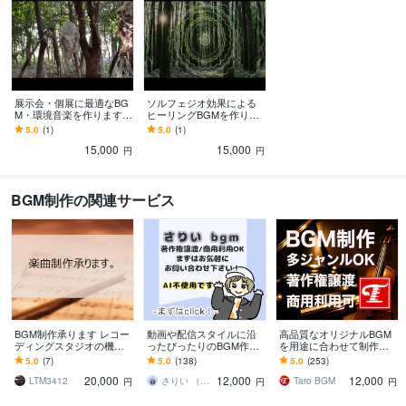
展示会・個展に最適なBG
ソルフェジオ効果による
M・環境音楽を作ります
ヒーリングBGMを作りま
来館者さまが、より作品
す 丁寧なヒアリングで、
5.0
(1)
5.0
(1)
を感じることが出来るよ
症状に応じた「聴き流
15,000
15,000
うな「音作り」
す」環境音楽を提供
円
円
BGM制作の関連サービス
BGM制作承ります レコー
動画や配信スタイルに沿
高品質なオリジナルBGM
ディングスタジオの機材
ったぴったりのBGM作り
を用途に合わせて制作し
など使用。商用可＆著作
ます 自分専用の動画や配
ます 動画・配信・ゲー
5.0
(7)
5.0
(138)
5.0
(253)
権譲渡
信BGMなどをお探しの
ム・映像など、どんなジ
20,000
12,000
12,000
方！
ャンルもOK！
LTM3412
さりい （sari）
Taro BGM
円
円
円