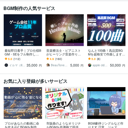
BGM制作の人気サービス
最短即日着手｜プロ仕様B
音楽療法士・ピアニスト
なんと100曲！高品質BG
GM・SEをフル制作しま
がヒーリング音楽作りま
Mを超格安で作曲します A
す ゲーム会社11年の実
す 商用利用可・オーダー
I不使用・完全人力制作！1
5.0
(112)
4.9
(160)
5.0
(8)
績。高評価の丁寧な対応
メイドオリジナル♬ヒー
曲500円・全曲90秒以上を
35,000
5,000
50,000
で理想を形に。
リングミュージック
保証
イルマ（illmatic studio）
BeauTone楽譜作成・作曲
apple cider music
円
円
円
お気に入り登録が多いサービス
プロがあなたの動画に命
市販曲のようなオリジナ
BGM劇伴ジングルなど作
を吹き込むBGMを制作し
ルBGMを低価格で提供し
ります 日常、ジャズ、ボ