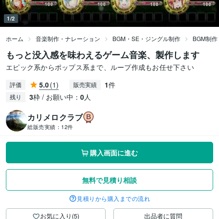
1/2
ホーム
音楽制作・ナレーション
BGM・SE・ジングル制作
BGM制作
もっと没入感を味わえるゲーム音楽、製作します
エピック系からポップス系まで、ループ作成もお任せ下さい
5.0
(1)
1
件
評価
販売実績
3
枠 / お願い中：
0
人
残り
カリメロクラブ
総販売実績：
12件
購入画面に進む
無料で見積り相談
見積りから購入までの流れ
お気に入り(5)
出品者に質問