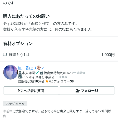
のです
購入にあたってのお願い
必ず2次試験が「面接と作文」の方のみです。

有料オプション
＋
1,000円
質問もう1回
龍 香ほり
本人確認
機密保持契約(NDA)
未登録
インボイス発行事業者
未登録
総販売実績
10
評価
4.6
フォロワー
38
出品者に質問
フォロー
38
スケジュール
午前中は大抵寝てますが、起きてる時は出来る限りすぐ、遅くても12時間以
内...