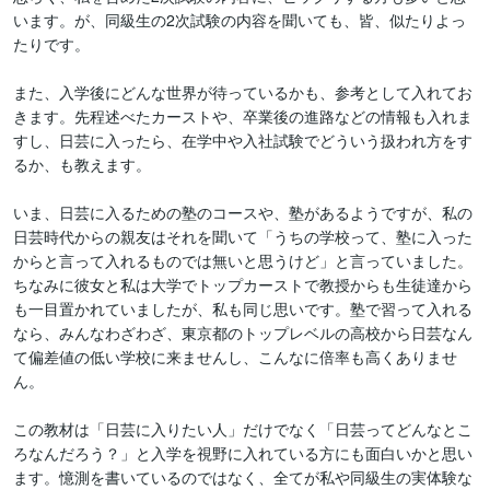
います。が、同級生の2次試験の内容を聞いても、皆、似たりよっ
たりです。

また、入学後にどんな世界が待っているかも、参考として入れてお
きます。先程述べたカーストや、卒業後の進路などの情報も入れま
すし、日芸に入ったら、在学中や入社試験でどういう扱われ方をす
るか、も教えます。

いま、日芸に入るための塾のコースや、塾があるようですが、私の
日芸時代からの親友はそれを聞いて「うちの学校って、塾に入った
からと言って入れるものでは無いと思うけど」と言っていました。
ちなみに彼女と私は大学でトップカーストで教授からも生徒達から
も一目置かれていましたが、私も同じ思いです。塾で習って入れる
なら、みんなわざわざ、東京都のトップレベルの高校から日芸なん
て偏差値の低い学校に来ませんし、こんなに倍率も高くありませ
ん。

この教材は「日芸に入りたい人」だけでなく「日芸ってどんなとこ
ろなんだろう？」と入学を視野に入れている方にも面白いかと思い
ます。憶測を書いているのではなく、全てが私や同級生の実体験な