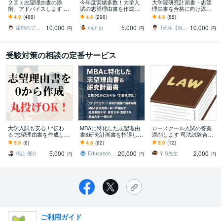
２回ｘ志望理由書の添
今年度実績多数！大学入
大学院研究計画書・志望
削、アドバイスします 大
試の志望理由書を作成し
理由書を合格に向け添削
学入試、大学院入試、専
ます 【即日納品可能！】
します 元某難関大学・大
4.8
(488)
4.8
(298)
4.9
(88)
門学校を受験される方に
プロの文章で志望校に合
学院採用担当者が添削し
10,000
5,000
10,000
格しましょう
ます(面接サポート含)
添削のプロJun★受験・教育アドバイザー
mon ju
T先生【現役研究者、心理学者、経営者】
円
円
円
受験対策の相談の定番サービス
大学入試も安心！“伝わ
MBAに特化した志望理由
ロースクール入試の答案
る”志望理由書を作成しま
書&研究計画書を指導しま
添削します 司法試験合格
す 書類審査を突破する志
す 多数の合格実績に基づ
者がロースクール入試に
5.0
(6)
4.8
(62)
5.0
(12)
望理由書、全力でサポー
く想定面接も無料で作成
特化した答案添削をしま
5,000
20,000
2,000
トします！
します！
す。
福山 優介
Education LABO
Y S先生
円
円
円
ご利用ガイド