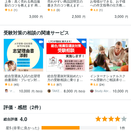
上巻：高く売れる商品撮
売れやすい商品説明文の
お母様ができる、お子様
影のコツを教えます 商品
書き方のコツ教えます 約9
への作文指導の仕方教え
画像を変えるだけで、売
000字！心理学も使った商
ます 入試に必要なのに、
5.0
(1)
5.0
(3)
4.0
(1)
れる値段が変わる！ 画像
品文の書き方ひとつで変
作文が苦手なお子様に困
3,000
2,500
3,000
参照！
わります
っているお母様へ！
円
円
円
受験対策の相談の関連サービス
総合型選抜入試の志望理
総合型選抜対策始めたい
インターナショナルスク
由書添削・プレゼン対策
方の受験相談に乗ります
ール受験のご相談承りま
します 合格実績多数！指
進路指導1000人超！慶應
す お子様のインター、ボ
5.0
(45)
5.0
(67)
5.0
(24)
導歴26年トップ講師が合
出身の対策塾長/元高校教
ーディング、帰国子女受
10,000
8,000
10,000
格ラインに仕上げます
員が指導
験がご心配な方へ
マキ先生 大学受験指導歴26年プロ講師
TAKESHI【総推塾長・元高校教員】
Study Abroad
円
/50分
円
/50分
円
評価・感想（2件）
4.0
総合評価
星5 (非常に良かった)
1件