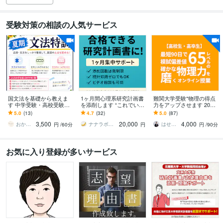
受験対策の相談の人気サービス
国文法を基礎から教えま
1ヶ月間心理系研究計画書
難関大学受験*物理の得点
す 中学受験・高校受験の
を添削します “これでいい
力をアップさせます 2026
文法を基礎から整理
のかな？”から、“これで行
年5月までにお申し込みの
5.0
(13)
4.7
(32)
5.0
(87)
ける”へ
方限定です。
3,500
20,000
4,000
おかむら先生
ナナラボ 寺島
はせがわ＠難関大物理で点をとらせるコーチ
円
/60分
円
円
/90分
お気に入り登録が多いサービス