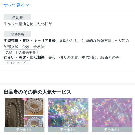
すべて見る
受賞歴
手作りの精油を使った化粧品
得意分野
学習指導・資格・キャリア相談
丸暗記なし　効率的な勉強方法
日大芸術
学部入試　受験　合格法
受検 日大芸術学部
住まい・美容・生活相談
美容　個人の体質、季節別に、精油を調合
アロマセラピー
出品者のその他の人気サービス
受付休止中
受付休止中
受付休止中