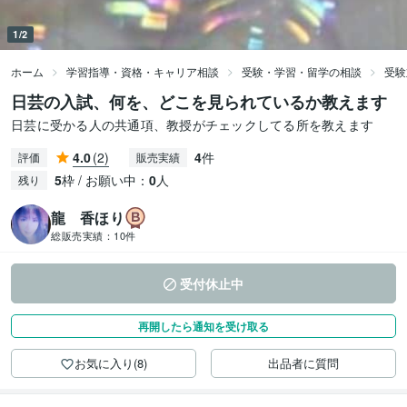
1/2
ホーム
学習指導・資格・キャリア相談
受験・学習・留学の相談
受験
日芸の入試、何を、どこを見られているか教えます
日芸に受かる人の共通項、教授がチェックしてる所を教えます
4.0
(2)
4
件
評価
販売実績
5
枠 / お願い中：
0
人
残り
龍 香ほり
総販売実績：
10件
受付休止中
再開したら通知を受け取る
お気に入り(8)
出品者に質問