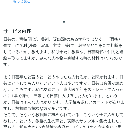
もっと見る
サービス内容
日芸の、実技(音楽、美術、等)試験のある学科ではなく、「面接と
作文」の学科(映像、写真、文芸、等)で、教授がどこを見て判断を
しているのか、教えます。私は未だに教授や、日芸時代の仲間と連
絡を取ってますが、みんな人や物を判断する時の材料は1つなので
す。

よく日芸卒だと言うと「どうやったら入れるか」と聞かれます。日
芸にどうしても入りたいという人は多いですが、日芸は合否が読め
ないところです。私の友達にも、東大医学部をストレートで入った
のに1年で辞め、三浪して日芸に入り直した人がいます。という
か、日芸はそんな人ばかりです。 入学後も激しいカーストがありま
すし、教授陣も極端な方が多いです。

そこで、そういう教授陣に求められている「こういう子に入学して
欲しい」という、教授の生の声と、実際のサンプルを集めました。
恐らく、私を含めた2次試験の内容に、ビックリする方も多いと思