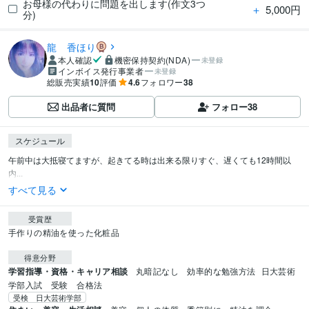
お母様の代わりに問題を出します(作文3つ
＋
5,000円
分)
龍 香ほり
本人確認
機密保持契約(NDA)
未登録
インボイス発行事業者
未登録
総販売実績
10
評価
4.6
フォロワー
38
出品者に質問
フォロー
38
スケジュール
午前中は大抵寝てますが、起きてる時は出来る限りすぐ、遅くても12時間以
内...
すべて見る
受賞歴
手作りの精油を使った化粧品
得意分野
学習指導・資格・キャリア相談
丸暗記なし　効率的な勉強方法
日大芸術
学部入試　受験　合格法
受検 日大芸術学部