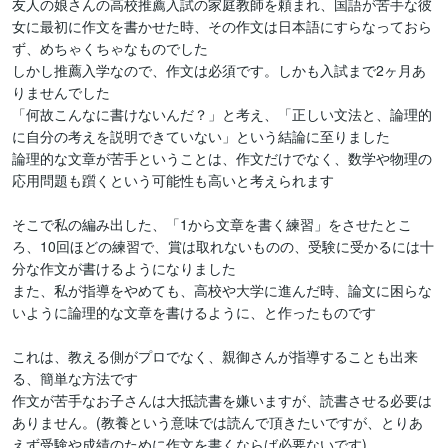
友人の娘さんの高校推薦入試の家庭教師を頼まれ、国語が苦手な彼
女に最初に作文を書かせた時、その作文は日本語にすらなっておら
ず、めちゃくちゃなものでした

しかし推薦入学なので、作文は必須です。しかも入試まで2ヶ月あ
りませんでした

「何故こんなに書けないんだ？」と考え、「正しい文法と、論理的
に自分の考えを説明できていない」という結論に至りました

論理的な文章が苦手ということは、作文だけでなく、数学や物理の
応用問題も躓くという可能性も高いと考えられます

そこで私の編み出した、「1から文章を書く練習」をさせたとこ
ろ、10回ほどの練習で、賞は取れないものの、受験に受かるには十
分な作文が書けるようになりました

また、私が指導をやめても、高校や大学に進んだ時、論文に困らな
いように論理的な文章を書けるように、と作ったものです

これは、教える側がプロでなく、親御さんが指導することも出来
る、簡単な方法です

作文が苦手なお子さんは大抵読書を嫌いますが、読書させる必要は
ありません。(教養という意味では読んで頂きたいですが、とりあ
えず受験や成績のために作文を書くならば必要ないです)
