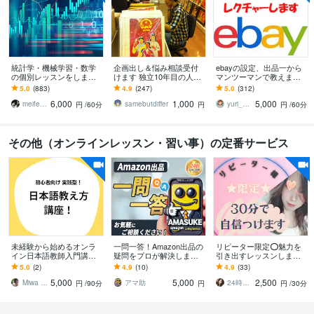
統計学・機械学習・数学
企画出し＆悩み相談受付
ebayの設定、出品一から
の個別レッスンをします
けます 独立10年目の人気
マンツーマンで教えます e
これから学びたい人・使
クリエイターが代わりに
bayの設定から初出品まで
5.0
(883)
4.9
(247)
5.0
(312)
いたい人向けにオンライ
アイデアを出します
責任をもってお手伝いい
6,000
1,000
5,000
ンで個別レッスン
たします
meifelyuki
samebutdiffer
yuri_ebayの家庭教師
円
/60分
円
円
/60分
その他（オンラインレッスン・習い事）の定番サービス
未経験から始めるオンラ
一問一答！Amazon出品の
リピーター限定⭕魅力を
イン日本語教師入門講座
疑問をプロが解決します
引き出すレッスンします
します 資格なしででき
Amazonコンサル歴14年の
自信を持って過ごせるよ
5.0
(2)
4.9
(10)
4.9
(33)
る！フリーランス日本語
実績！なんでもご相談く
うに✨ポジティブ思考コー
5,000
5,000
2,500
教師の始め方
ださい。
チングします♡
Miwa 4100
アマ助
24時間よりそいます＠ゆき☃️
円
/90分
円
円
/30分