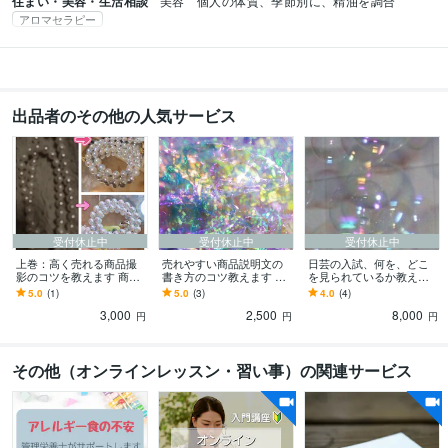
住まい・美容・生活相談
美容　個人の体質、季節別に、精油を調合
アロマセラピー
出品者のその他の人気サービス
受付休止中
受付休止中
受付休止中
上巻：高く売れる商品撮
売れやすい商品説明文の
日芸の入試、何を、どこ
影のコツを教えます 商品
書き方のコツ教えます 約9
を見られているか教えま
画像を変えるだけで、売
000字！心理学も使った商
す 日芸に受かる人の共通
5.0
(1)
5.0
(3)
4.0
(4)
れる値段が変わる！ 画像
品文の書き方ひとつで変
項、教授がチェックして
3,000
2,500
8,000
参照！
わります
る所を教えます
円
円
円
その他（オンラインレッスン・習い事）の関連サービス