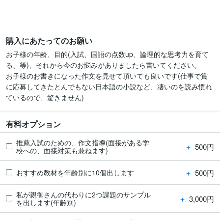
購入にあたってのお願い
お子様の年齢、目的(入試、国語の点数up、論理的な思考力を育て
る、等)、それから今のお悩みがありましたら書いてください。

お子様のお書きになった作文を見せて頂いても良いです(仕事で賞
に応募してきたとんでもない日本語の小説など、凄いのを読み慣れ
ているので、驚きません)
有料オプション
推薦入試のための、作文指導(面接がある学
＋
500円
校への、面接対策も兼ねます)
＋
500円
おすすめ教材を年齢別に10個出します
私が親御さんの代わりに2つ課題のサンプル
＋
3,000円
を出します(年齢別)