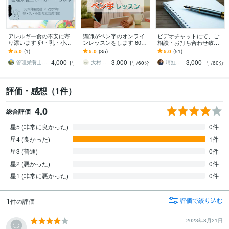
アレルギー食の不安に寄
講師がペン字のオンライ
ビデオチャットにて、ご
り添います 卵・乳・小麦
ンレッスンをします 60分
相談・お打ち合わせ致し
OK！管理栄養士のアレル
間のしっかりとした指導
ます 事前のお打ち合わせ
5.0
(1)
5.0
(35)
5.0
(51)
ギー献立サポート
で、レベルアップ！
や、各種ご相談に対応し
4,000
3,000
3,000
ます。
管理栄養士あすママ｜ゆる腸育サポーター
大村風燈
晴虹社＠＂丸投げ＂書籍を執筆から制作代行
円
円
/60分
円
/60分
評価・感想（1件）
4.0
総合評価
星5 (非常に良かった)
0件
星4 (良かった)
1件
星3 (普通)
0件
星2 (悪かった)
0件
星1 (非常に悪かった)
0件
1
評価で絞り込む
件の評価
2023年8月21日