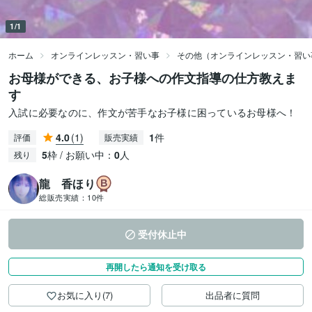
1/1
ホーム
オンラインレッスン・習い事
その他（オンラインレッスン・習い
お母様ができる、お子様への作文指導の仕方教えま
す
入試に必要なのに、作文が苦手なお子様に困っているお母様へ！
4.0
(1)
1
件
評価
販売実績
5
枠 / お願い中：
0
人
残り
龍 香ほり
総販売実績：
10件
受付休止中
再開したら通知を受け取る
お気に入り(7)
出品者に質問