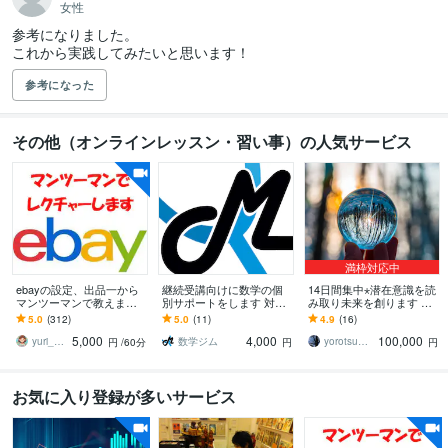
女性
参考になりました。

これから実践してみたいと思います！
参考になった
その他（オンラインレッスン・習い事）の人気サービス
満枠対応中
ebayの設定、出品一から
継続受講向けに数学の個
14日間集中⋆潜在意識を読
マンツーマンで教えます e
別サポートをします 対話
み取り未来を創ります チ
bayの設定から初出品まで
重視で丁寧に理解を深め
ャネリング＋ヒーリング
5.0
(312)
5.0
(11)
4.9
(16)
責任をもってお手伝いい
る継続指導
完全伴走プレミアム
5,000
4,000
100,000
たします
yuri_ebayの家庭教師
数学ジム
yorotsume ヒーリングセラピスト
円
/60分
円
円
お気に入り登録が多いサービス