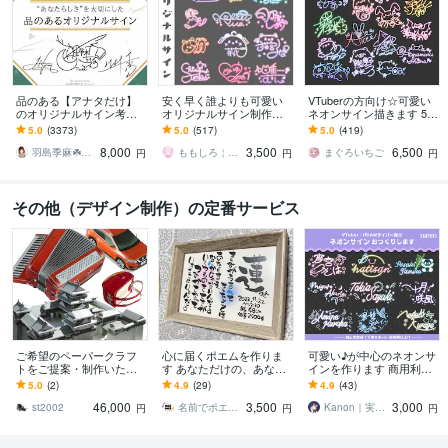
品のある【アナタだけ】
安く早く誰よりも可愛い
VTuberの方向け☆可愛い
のオリジナルサイン考え
オリジナルサイン制作し
ネオンサイン描きます 50
ます ︎【唯一無二︎】個人も
ます 最短即日！商用利用
0件以上のサイン制作経験
5.0
(3373)
5.0
(517)
5.0
(419)
企業も対応可「印象に残
OKなモチーフ入りサイン
☆商用利用無料！迅速丁
8,000
3,500
6,500
る」署名をご提案
です！
寧に対応☆
羽島季麻☘️シグニチャーデザイナー／ロゴ
ももしろ￤デザイン
まぐろいちご
円
円
円
その他（デザイン制作）の定番サービス
ご希望のペーパークラフ
心に届くポエムを作りま
可愛い♪が中心のネオンサ
トをご提案・制作いたし
す あなただけの、あなた
インを作ります 商用利用
ます 商品・ノベルティ・
の為のオリジナルポエム
可!!配信者向け!!グッズや
5.0
(2)
4.9
(29)
4.9
(43)
記念品・販促用ほか、用
はいかがですか？
返礼品可能
46,000
3,500
3,000
途に合わせて作ります
st2002
名前でポエム mojimoji
Kanon｜実績1500以上のデザイナー
円
円
円