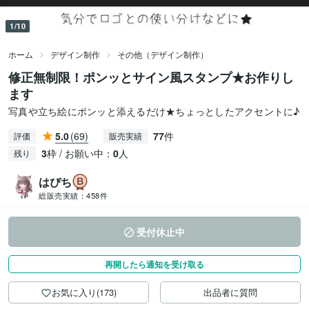
1/10
ホーム
デザイン制作
その他（デザイン制作）
修正無制限！ポンッとサイン風スタンプ★お作りし
ます
写真や立ち絵にポンッと添えるだけ★ちょっとしたアクセントに♪
5.0
(69)
77
件
評価
販売実績
3
枠 / お願い中：
0
人
残り
はぴち
総販売実績：
458件
受付休止中
再開したら通知を受け取る
お気に入り(173)
出品者に質問