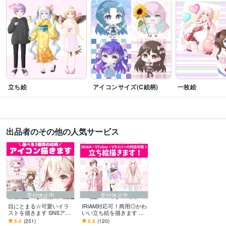
立ち絵
アイコンサイズ(C絵柄)
一枚絵
出品者のその他の人気サービス
受付休止中
受付休止中
目にとまる☆可愛いイラ
IRIAM対応可！商用◎かわ
ストを描きます SNSアイ
いい立ち絵を描きます 商
コンやご活動などで使え
用利用など込みの「ご活
5.0
(251)
5.0
(120)
るイラストをぜひ♪立ち絵
動応援セット」で10,000