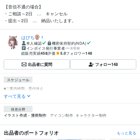
【音信不通の場合】

・ご相談～2日　…　キャンセル

・提出～2日　…　納品いたします。
はぴち
本人確認
機密保持契約(NDA)
インボイス発行事業者
未登録
総販売実績
458
評価
5.0
フォロワー
148
出品者に質問
フォロー
148
スケジュール
すべて見る
得意分野
イラスト作成・漫画制作
アイコン制作
キャラクター制作
出品者のポートフォリオ
もっと見る