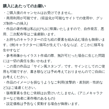
購入にあたってのお願い
・ご購入後のキャンセルはお受けできません。

・商用利用が可能です。(収益化が可能なサイトでの使用や、グッ
ズ制作への挿入)

・作品の著作権は私(はぴち)に帰属いたしますので、自作発言、悪
用、二次配布等はご遠慮願います。

・お持ちのキャラクターの立ち絵の要素を組み込む場合も御座いま
す。(例)キャラクターに猫耳が生えているならば、どこかに猫耳を
生やすなど

・参考画像からイラスト作成の際、無許可だった場合に生じた問題
には一切の責任を負いかねます。

・この度の作品は「サイン風スタンプ」です。サインとしてのご使
用も可能ですが、書き順などは予め考えておりませんのでご自由に
お考えください。

・作品のイメージを損なうようなご利用(攻撃的・差別的・性的な
ど)はご遠慮ください。

・版権要素を含むご依頼はお受けいたしません。(アニメキャラク
ターなど他者に著作権のあるもの)

・設定価格は予告なく変動する場合が御座います。
