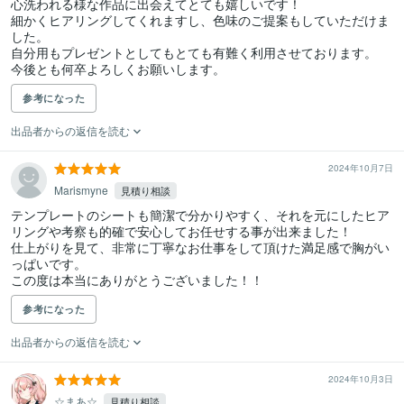
心洗われる様な作品に出会えてとても嬉しいです！

細かくヒアリングしてくれますし、色味のご提案もしていただけま
した。

自分用もプレゼントとしてもとても有難く利用させております。

今後とも何卒よろしくお願いします。
参考になった
出品者からの返信を読む
2024年10月7日
Marismyne
見積り相談
テンプレートのシートも簡潔で分かりやすく、それを元にしたヒア
リングや考察も的確で安心してお任せする事が出来ました！

仕上がりを見て、非常に丁寧なお仕事をして頂けた満足感で胸がい
っぱいです。

この度は本当にありがとうございました！！
参考になった
出品者からの返信を読む
2024年10月3日
☆まあ☆
見積り相談