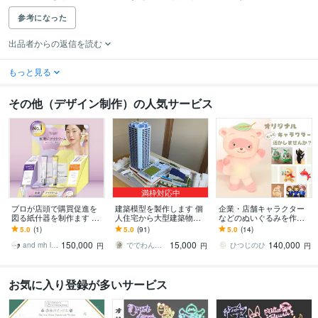
参考になった
出品者からの返信を読む
もっと見る
その他（デザイン制作）の人気サービス
満枠対応中
プロが店頭で購買促進を
建築模型を製作します 個
企業・店舗キャラクター
図る紙什器を制作ます 商
人住宅から大型建築物ま
などのぬいぐるみを作り
品が競り合う売り場で、
でお任せください！⭐︎送料
ます 可動もOK｜その子ら
5.0
(1)
5.0
(91)
5.0
(14)
確実な情報提供と購入を
込み⭐︎
しさを大切に、使い方に
150,000
15,000
140,000
促します
合わせて設計します
and mh l 美容特化デザイナー
ででわん（一級建築士）
ひつじのひ
円
円
円
お気に入り登録が多いサービス