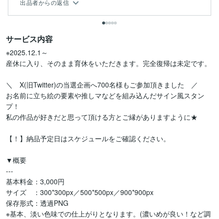
出品者からの返信
サービス内容
※2025.12.1～

産休に入り、そのまま育休をいただきます。完全復帰は未定です。

＼　X(旧Twitter)の当選企画へ700名様もご参加頂きました　／

お名前に立ち絵の要素や推しマなどを組み込んだサイン風スタン
プ！

私の作品が好きだと思って頂ける方とご縁がありますように★

【！】納品予定日はスケジュールをご確認ください。

▼概要

---

基本料金：3,000円

サイズ　：300*300px／500*500px／900*900px

保存形式：透過PNG

※基本、淡い色味での仕上がりとなります。(濃いめが良い！など調