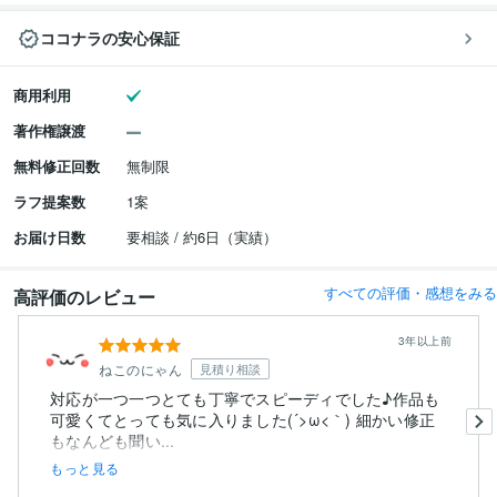
ココナラの安心保証
商用利用
著作権譲渡
無料修正回数
無制限
ラフ提案数
1案
お届け日数
要相談 / 約6日（実績）
すべての評価・感想をみる
高評価のレビュー
3年以上前
ねこのにゃん
見積り相談
対応が一つ一つとても丁寧でスピーディでした♪作品も
可愛くてとっても気に入りました(´>ω<｀) 細かい修正
もなんども聞い...
もっと見る