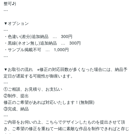
整可♪)

---

▼オプション

---

・色違い(差分)追加納品　…　300円

・黒線(ネオン無し)追加納品　…　300円

・サンプル掲載不可　…　1,000円

---

▼お取引の流れ　※修正の対応回数が多くなった場合には、納品予
定日が遅延する可能性が御座います。

---

①ご相談、お見積り、お支払い

②制作、提出

修正のご希望があれば対応いたします！(無制限)

③完成、納品

---

ご内容をお伺いの上、こちらでデザインしたものを提出させて頂
き、ご希望の修正を重ねて一緒に素敵な作品を制作できればと存じ