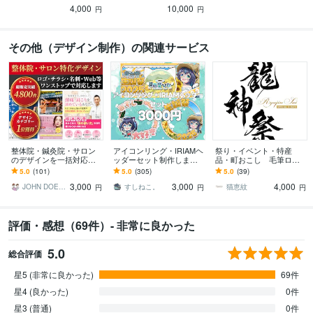
4,000
10,000
も◎
円～
円
円
その他（デザイン制作）の関連サービス
整体院・鍼灸院・サロン
アイコンリング・IRIAMヘ
祭り・イベント・特産
のデザインを一括対応し
ッダーセット制作します
品・町おこし 毛筆ロゴ
ます チラシ・ロゴ・名
特急納期可！単体でのご
書きます 経験と実績豊富
5.0
(101)
5.0
(305)
5.0
(39)
刺・Web。サロン系デザ
依頼も歓迎です！！
な書道家デザイナーが真
3,000
3,000
4,000
インをまるごと対応
心を込めてお書きします
JOHN DOE＠販売実績4800件以上
すしねこ。
猫恵紋
円
円
円
評価・感想（69件）- 非常に良かった
5.0
総合評価
星5 (非常に良かった)
69件
星4 (良かった)
0件
星3 (普通)
0件