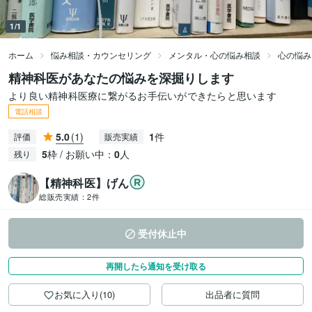
1/1
ホーム
悩み相談・カウンセリング
メンタル・心の悩み相談
心の悩み
精神科医があなたの悩みを深掘りします
より良い精神科医療に繋がるお手伝いができたらと思います
電話相談
5.0
(1)
1
件
評価
販売実績
5
枠 / お願い中：
0
人
残り
【精神科医】げん
総販売実績：
2件
受付休止中
再開したら通知を受け取る
お気に入り(10)
出品者に質問