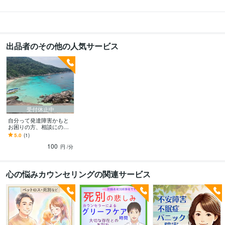
出品者のその他の人気サービス
受付休止中
自分って発達障害かもと
お困りの方、相談にのり
ます 病院に行く前にちょ
5.0
(1)
っとお話ししていきませ
100
んか？
円
/分
心の悩みカウンセリングの関連サービス