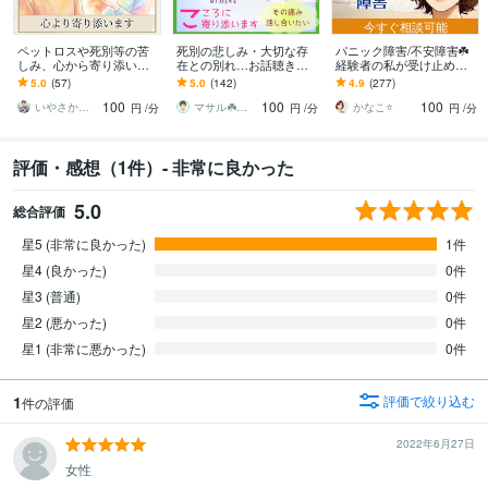
今すぐ相談可能
ペットロスや死別等の苦
死別の悲しみ・大切な存
パニック障害/不安障害☘️
しみ、心から寄り添いま
在との別れ…お話聴きま
経験者の私が受け止めま
す 止まった時計の針、無
す ★死別経験有心理カウ
す これってパニック障
5.0
(57)
5.0
(142)
4.9
(277)
理に動かさなくて大丈夫
ンセラー(有資格)のグリー
害？様々な対処法、あな
100
100
100
ですから
フケア時間★
たと一緒に考えます
いやさか☆やすらぎの傾聴者
マサル☘️カウンセラー★色々経験者☆彡
かなこ⭐️
円
/分
円
/分
円
/分
評価・感想（1件）- 非常に良かった
5.0
総合評価
星5 (非常に良かった)
1件
星4 (良かった)
0件
星3 (普通)
0件
星2 (悪かった)
0件
星1 (非常に悪かった)
0件
1
評価で絞り込む
件の評価
2022年6月27日
女性