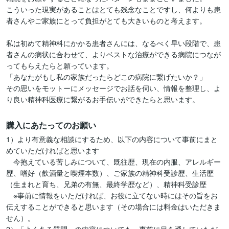
こういった現実があることはとても残念なことですし、何よりも患
者さんやご家族にとって負担がとても大きいものと考えます。

私は初めて精神科にかかる患者さんには、なるべく早い段階で、患
者さんの病状に合わせて、よりベストな治療ができる病院につなが
ってもらえたらと願っています。

「あなたがもし私の家族だったらどこの病院に繋げたいか？」

その思いをモットーにメッセージでお話を伺い、情報を整理し、よ
り良い精神科医療に繋がるお手伝いができたらと思います。
購入にあたってのお願い
1）より有意義な相談にするため、以下の内容について事前にまと
めていただければと思います

　今抱えている苦しみについて、既往歴、現在の内服、アレルギー
歴、嗜好（飲酒量と喫煙本数）、ご家族の精神科受診歴、生活歴
（生まれと育ち、兄弟の有無、最終学歴など）、精神科受診歴

　※事前に情報をいただければ、お役に立てない時にはその旨をお
伝えすることができると思います（その場合には料金はいただきま
せん）。
