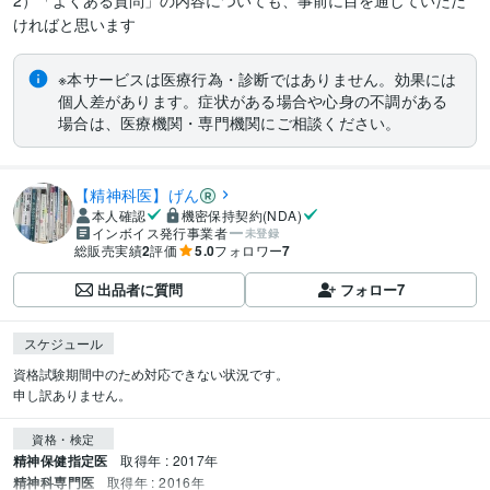
2）「よくある質問」の内容についても、事前に目を通していただ
ければと思います
※本サービスは医療行為・診断ではありません。効果には
個人差があります。症状がある場合や心身の不調がある
場合は、医療機関・専門機関にご相談ください。
【精神科医】げん
本人確認
機密保持契約(NDA)
インボイス発行事業者
未登録
総販売実績
2
評価
5.0
フォロワー
7
出品者に質問
フォロー
7
スケジュール
資格試験期間中のため対応できない状況です。

申し訳ありません。
資格・検定
精神保健指定医
取得年 : 2017年
精神科専門医
取得年 : 2016年