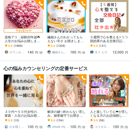
予約受付中
資格アリ・経験20年超☘️
繊細さんのわかってもら
５週間で心を整える⭐うつ
人生のお悩みお聴します
えない辛さ お聴きします
脱効果のある交換日記し
鬱・HSP・介護障害・毒
HSP/モヤモヤを手放す一
ます 【通常版】気持ちを
5.0
(1969)
5.0
(1329)
5.0
(131)
親・恋愛・仕事・育児・
歩☘️自分を大切にする✨を
吐き出す、習慣化❗
140
160
12,000
占い依存etc
始めよう
カウンセリング事務所☘️オフィスカノン
繊細さん相談室☘️野崎真礼（まひろ）
水卜 ヒロ
円
/分
円
/分
円
心の悩みカウンセリングの定番サービス
３０代〜５０代女性の、
解決の鍵✨終わらない苦し
人と接していて心❤が苦し
家庭・人生のお悩み聴き
み、秘密厳守でお聞きし
くなる方のお話傾聴しま
ます 心理カウンセラーが
ます ✨出口が見えない、
す 境界性/自己愛性/パーソ
5.0
(10)
5.0
(154)
5.0
(56)
傾聴することによって、
あなたの味方になって、
ナリティ障害/人格障害/発
100
100
100
心は軽くなります。
優しく相談にのります
達障害
心を聴く人 智（とも）
create my life
ココタロウ☆メンタルレリーブ
円
/分
円
/分
円
/分