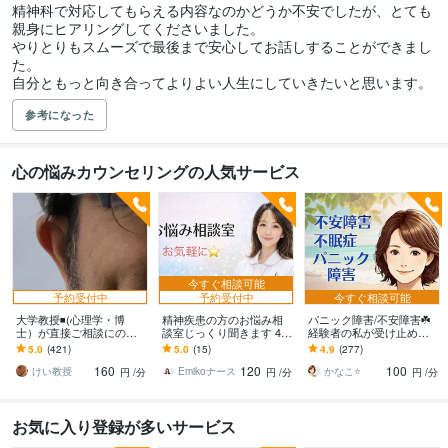
精神科で対応してもらえる内容なのかどうか不安でしたが、とても
親身にヒアリングしてくださいました。

やりとりもスムーズで最後まで安心してお話しすることができまし
た。

自分ともっと向き合ってよりよい人生にしていきたいと思います。
参考になった
心の悩みカウンセリングの人気サービス
今すぐ相談可能
予約受付中
予約受付中
今すぐ相談可能
大学教授◾️(心理学・博
精神疾患の方のお悩み相
パニック障害/不安障害☘️
士）が直接ご相談にのり
談室じっくり聞きます 48
経験者の私が受け止めま
ます 学生さんが、心理学
時間以内にあなただけの
す これってパニック障
5.0
(421)
5.0
(15)
4.9
(277)
の先生に恋愛相談するよ
Word資料を無料でお届け
害？様々な対処法、あな
160
120
100
うなお気軽さでどうぞ
します
たと一緒に考えます
けい教授
Emikoナース
かなこ⭐️
円
/分
円
/分
円
/分
お気に入り登録が多いサービス