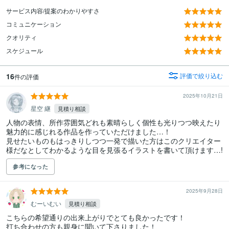
サービス内容/提案のわかりやすさ
コミュニケーション
クオリティ
スケジュール
16
評価で絞り込む
件の評価
2025年10月21日
星空 継
見積り相談
人物の表情、所作雰囲気どれも素晴らしく個性も光りつつ映えたり
魅力的に感じれる作品を作っていただけました…！

見せたいものもはっきりしつつ一発で描いた方はこのクリエイター
様だなとしてわかるような目を見張るイラストを書いて頂けます…!
参考になった
2025年9月28日
むーいむい
見積り相談
こちらの希望通りの出来上がりでとても良かったです！

打ち合わせの方も親身に聞いて下さりました！
