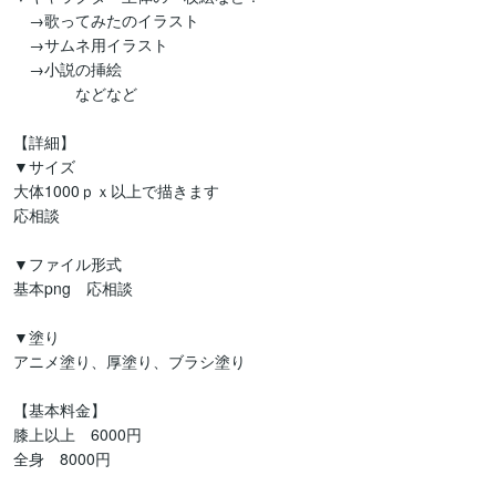
　→歌ってみたのイラスト

　→サムネ用イラスト

　→小説の挿絵

　　　　などなど

【詳細】

▼サイズ

大体1000ｐｘ以上で描きます

応相談

▼ファイル形式

基本png　応相談

▼塗り

アニメ塗り、厚塗り、ブラシ塗り

【基本料金】

膝上以上　6000円

全身　8000円
