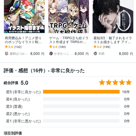
商用費込み！アニメ塗り
ゲーム・TRPG立ち絵イラ
最短3日┊︎魅了されるイラ
のポップなイラスト制作
スト作成ます TRPGやゲ
ストお描きします アイコ
します 配信、動画、SN
ームで使えるキャラクタ
ン,サムネ,挿絵,立ち絵など
5.0
(132)
5.0
(180)
5.0
(199)
S、IRIAMやグッズに！幅
ー立ち絵の制作をいたし
貴方だけの美男子美少女
8,000
8,000
8,000
広く対応
ます
を。
森飼はつか／ｲﾗｽﾄﾚｰﾀｰ
かぎかっこ るど
冬眠 ︎︎
円
円
円
評価・感想（16件）- 非常に良かった
5.0
総合評価
星5 (非常に良かった)
16件
星4 (良かった)
0件
星3 (普通)
0件
星2 (悪かった)
0件
星1 (非常に悪かった)
0件
項目別評価