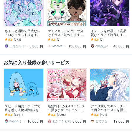
ちょっと昭和で平成なレ
ケモノキャラのパーツ分
イメージを武器に！高品
トロなイラスト描きます
けイラスト制作します 顔
質なイラスト制作します
昭和・平成レトロ☆ネオ
が良いイケケモVtuberに
配信イラスト、立ち絵、
5.0
(273)
5.0
(2)
5.0
(2)
ン☆パステル
なりたい方、お任せくだ
キャラデザまで幅広くお
5,000
130,000
40,000
さい！
まかせください！
三角ころねる☆プロフ必読願います
Mocota（もこた）
e武器_お仕事募集中！
円
円
円
お気に入り登録が多いサービス
スピード納品！ポップで
最短2日！かわいいイラス
アニメ塗りでキャッチー
目を惹く人物×動物描きま
ト描きます アイコン・ミ
で目立つイラストを描き
す 挿絵・動画・グッズな
ニキャラ・４コマ・立ち
ます 動画用、スチル、ア
5.0
(1341)
5.0
(2995)
5.0
(491)
ど鮮やかな配色で個性を
絵をスピード納品しま
イコン等、目を引くイラ
10,000
8,000
19,000
出したい方へ
す！
ストをご希望の方に！
hoppe（ほっぺ）
あかつき ひな
こでびる
円
円
円