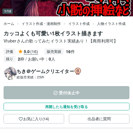
1/10
ホーム
イラスト作成・漫画制作
イラスト作成
人物イラスト作成
カッコよくも可愛い1枚イラスト描きます
Vtuberさんの歌ってみたイラスト実績あり！【商用利用可】
5.0
(16)
16
件
評価
販売実績
2
枠 / お願い中：
0
人
残り
ちき＠ゲームクリエイター
総販売実績：
25件
受付休止中
再開したら通知を受け取る
お気に入り(14)
出品者に質問