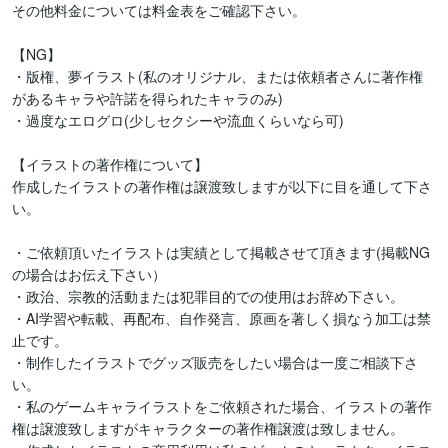
その他料金については料金表をご確認下さい。

【NG】

・版権、夢イラスト(私のオリジナル、または依頼者さんに著作権
があるキャラや許諾を得られたキャラのみ)

・過度なエログロ(少しセクシーや流血くらいなら可)

【イラストの著作権について】

作成したイラストの著作権は譲渡致しますが以下に目を通して下さ
い。

・ご依頼頂いたイラストは実績として掲載させて頂きます(掲載NG
の場合はお伝え下さい）

・政治、宗教的活動または犯罪目的での使用はお辞め下さい。

・AI学習や転載、再配布、自作発言、原画を著しく損なう加工は禁
止です。

・制作したイラストでグッズ販売をしたい場合は一度ご相談下さ
い。

・私のゲームキャライラストをご依頼された場合、イラストの著作
権は譲渡致しますがキャラクターの著作権譲渡は致しません。
