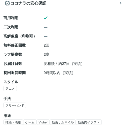
ココナラの安心保証
商用利用
二次利用
高解像度（印刷可）
無料修正回数
2回
ラフ提案数
2案
お届け日数
要相談 / 約27日（実績）
初回返答時間
9時間以内（実績）
スタイル
アニメ
手法
フリーハンド
用途
挿絵・表紙
ゲーム
Vtuber
動画サムネイル
動画内イラスト