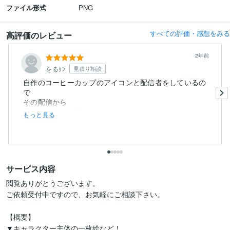
ファイル形式
PNG
すべての評価・感想をみる
高評価のレビュー
2年前
をるｸﾝ
見積り相談
自作のコーヒーカップのアイコンと配信者をしているの
で
その配信から
私の擬人化をお願いしました。
もっと見る
サービス内容
閲覧ありがとうございます。

ご依頼受付中ですので、お気軽にご相談下さい。

【概要】

▼キャラクター主体の一枚絵など！
