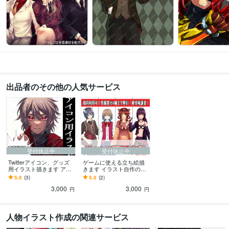
出品者のその他の人気サービス
受付休止中
受付休止中
Twitterアイコン、グッズ
ゲームに使える立ち絵描
用イラスト描きます アニ
きます イラスト自作のゲ
メ塗イラストが得意で
ームクリエイターが制
5.0
(3)
5.0
(2)
す！【商用利用可！】
作！【商用利用可！】
3,000
3,000
円
円
人物イラスト作成の関連サービス