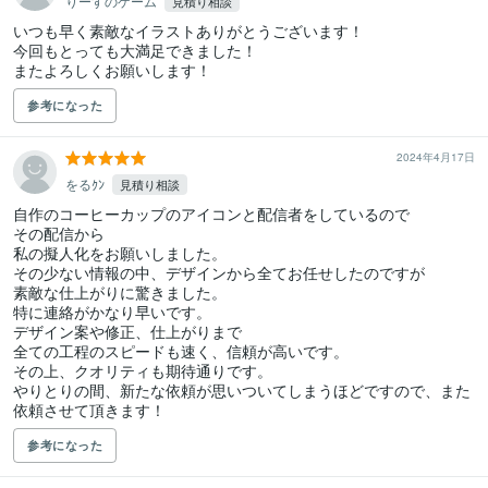
りーすのゲーム
見積り相談
いつも早く素敵なイラストありがとうございます！

今回もとっても大満足できました！

またよろしくお願いします！
参考になった
2024年4月17日
をるｸﾝ
見積り相談
自作のコーヒーカップのアイコンと配信者をしているので

その配信から

私の擬人化をお願いしました。

その少ない情報の中、デザインから全てお任せしたのですが

素敵な仕上がりに驚きました。

特に連絡がかなり早いです。

デザイン案や修正、仕上がりまで

全ての工程のスピードも速く、信頼が高いです。

その上、クオリティも期待通りです。

やりとりの間、新たな依頼が思いついてしまうほどですので、また
依頼させて頂きます！
参考になった