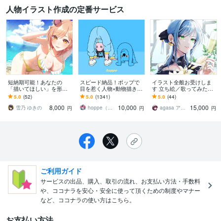
人物イラスト作成の定番サービス
短納期可能！あなたの
スピード納品！ポップで
イラスト全般お受けしま
「描いてほしい」を形に
目を惹く人物×動物描きま
す 立ち絵／歌ってみたイ
します ミニキャラ、アイ
す 挿絵・動画・グッズな
ラスト／一枚絵など
5.0
(52)
5.0
(1341)
5.0
(44)
コン、スチル、一枚絵と
ど鮮やかな配色で個性を
8,000
10,000
15,000
幅広く対応します！
出したい方へ
雪乃 ゆきの
hoppe（ほっぺ）
agasa アガサ
円
円
円
ご利用ガイド
サービスの出品、購入、取引の流れ、お支払い方法・手数料
や、ココナラを安心・安全に使って頂くための制度やマナー
など、ココナラの使い方はこちら。
お支払い方法