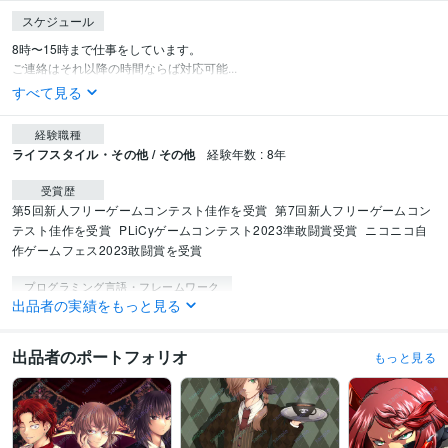
スケジュール
8時〜15時まで仕事をしています。

ご連絡はそれ以降の時間ならば対応可能...
すべて見る
経験職種
ライフスタイル・その他 / その他
経験年数 : 8年
受賞歴
第5回新人フリーゲームコンテスト佳作を受賞
第7回新人フリーゲームコン
テスト佳作を受賞
PLiCyゲームコンテスト2023準敢闘賞受賞
ニコニコ自
作ゲームフェス2023敢闘賞を受賞
プログラミング言語・フレームワーク
出品者の実績をもっと見る
CSS:2年
HTML:3年
JavaScript:1年
PHP:0年
jQuery:0年
得意分野
出品者のポートフォリオ
もっと見る
IT相談・システム開発
ゲーム製作
ゲーム制作
ツクール
ゲーム開発
イラスト作成・漫画制作
イラスト制作
イラスト
キャラクターデザイン
有償依頼