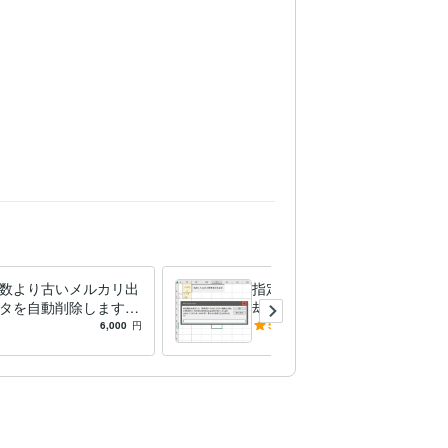
数より古いメルカリ出
指定件数より古いメルカリ売
タを自動削除します
却済データを削除します 指
数より古いメルカリ出
定件数より古いメルカリ売却
6,000
円
5.0
(1)
6,000
円
ータをVBAで自動削除
済データを、VBAで削除しま
す