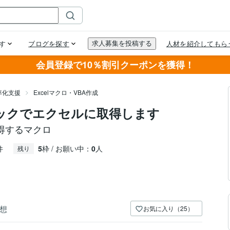
会員登録で10％割引クーポンを獲得！
率化支援
Excelマクロ・VBA作成
ックでエクセルに取得します
得するマクロ
件
5
枠 / お願い中：
0
人
残り
想
お気に入り（25）