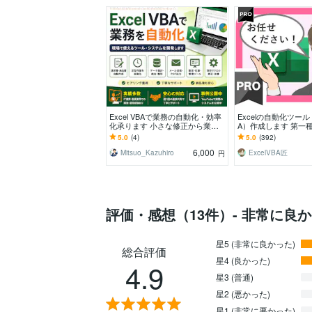
Excel VBAで業務の自動化・効率
Excelの自動化ツー
化承ります 小さな修正から業務
A）作成します 第一
システムまで。
術者の国家資格保有
5.0
(4)
5.0
(392)
として活躍中！
6,000
Mitsuo_Kazuhiro
ExcelVBA匠
円
評価・感想（13件）- 非常に良
星5 (非常に良かった)
総合評価
星4 (良かった)
4.9
星3 (普通)
星2 (悪かった)
星1 (非常に悪かった)