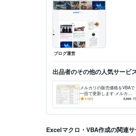
GMARCH
2000年3月 ~
学歴
ブログ運営
出品者のその他の人気サービ
メルカリの販売価格をVBAで
一括で更新します メルカリ
の販売価格を一括で更新する
4.0
(1)
3,000
円
VBAマクロ
Excelマクロ・VBA作成の関連