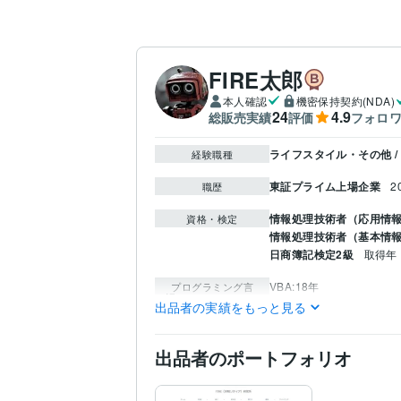
FIRE太郎
本人確認
機密保持契約(NDA)
24
4.9
総販売実績
評価
フォロ
ライフスタイル・その他 /
経験職種
東証プライム上場企業
2
職歴
情報処理技術者（応用情
資格・検定
情報処理技術者（基本情
日商簿記検定2級
取得年 :
VBA:18年
プログラミング言
語・フレームワーク
出品者の実績をもっと見る
WordPress:3年
ビジネス・クリエイ
ティブツール
出品者のポートフォリオ
IT相談・システム開発
V
得意分野