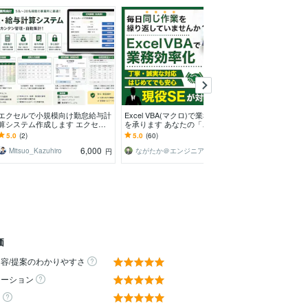
エクセルで小規模向け勤怠給与計
Excel VBA(マクロ)で業務効率化
エクセル/VBA
算システム作成します エクセル
を承ります あなたの「こうだっ
動化します 工数
マクロVBAを使って打刻・給与・
たいいのに」を叶えるお手伝いを
毎月・毎週の面
5.0
(2)
5.0
(60)
4.9
(40)
明細を自動化
します！
を仕組み化
6,000
8,000
Mitsuo_Kazuhiro
ながたか＠エンジニア
とにとにさん
円
円
価
容/提案のわかりやすさ
ケーション
ィ