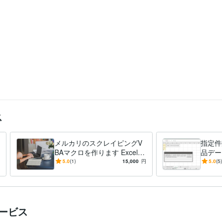
 2004年2月
ス
メルカリのスクレイピングV
指定件
BAマクロを作ります ExcelV
品デー
BAマクロでメルカリをスク
指定件
5.0
(1)
15,000
円
5.0
(5)
レイピングします
品中デ
します
サービス