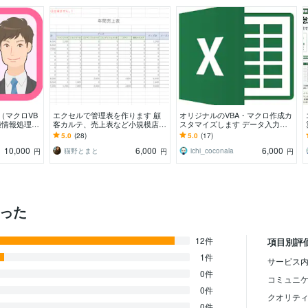
ル（マクロVB
エクセルで管理表を作ります 顧
オリジナルのVBA・マクロ作成カ
種情報処理技
客カルテ、売上表など小規模店舗
スタマイズします データ入力作
、実際にプロ
の管理台帳にいかがですか？
業がラクラク！集計作業が「ポチ
5.0
(28)
5.0
(17)
っとな」で一瞬に！
10,000
6,000
6,000
猫野とまと
ichi_coconala
円
円
円
かった
12件
項目別評
1件
サービス内
0件
コミュニ
0件
クオリテ
0件