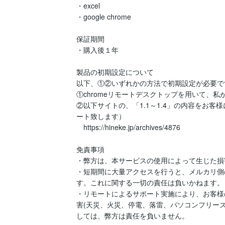
・excel

・google chrome

保証期間

・購入後１年

製品の初期設定について

以下、①②いずれかの方法で初期設定が必要で
①chromeリモートデスクトップを用いて、私
②以下サイトの、「1.1～1.4」の内容をお
ート致します）

　https://hineke.jp/archives/4876

免責事項

・弊方は、本サービスの使用によって生じた損
・短期間に大量アクセスを行うと、メルカリ側
す。これに関する一切の責任は負いかねます。

・リモートによるサポート実施により、お客様
害(天災、火災、停電、落雷、パソコンフリー
しては、弊方は責任を負いません。