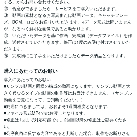
する」からお問い合わせください。

②　合意ができましたら、サービスをご購入いただきます。

③　動画の素材となるお写真または動画データ、キャッチフレー
ズ、BGM、ロゴをお送りいただきます。※データ形式は問いません
が、なるべく鮮明な画像であると助かります。

④　いただいたデータを基に作画、完成物（データファイル）を作
成、送付させていただきます。修正は1度のみ受け付けさせていた
だきます。

⑤　完成物にご了承をいただけましたらデータ納品となります。
購入にあたってのお願い
購入にあたってのお願い

■サンプル動画と同様の構成の動画になります。サンプル動画と大
きく異なるタイプの動画の制作等はお受けできません。（サンプル
動画をご覧になって、ご判断ください。）

■納期につきましては、おおよそ1週間程度となります。

■ファイル形式MP4でのお渡しとなります。

■修正は1回まで対応可能です。2回目以降の修正はご勘弁くださ
い。

■公序良俗に反する内容であると判断した場合、制作をお断りさせ