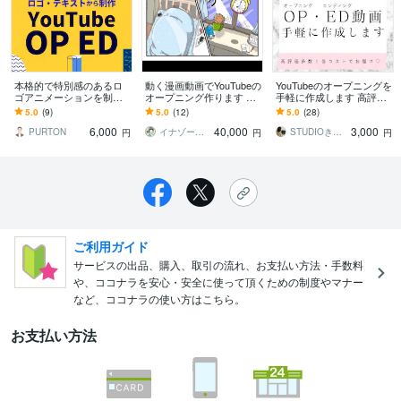
本格的で特別感のあるロ
動く漫画動画でYouTubeの
YouTubeのオープニングを
ゴアニメーションを制作
オープニング作ります す
手軽に作成します 高評価
します サンプルから選ぶ
べて手書きイラストのア
多数！低コストでお届け
5.0
(9)
5.0
(12)
5.0
(28)
だけ！YouTube等の動画の
ニメーションで視聴者を
します
6,000
40,000
3,000
OPなどに！
釘付けに！
PURTON
イナゾーギミック＠歴7年目の動画編集者
STUDIOきらり◎動画クリエイター
円
円
円
ご利用ガイド
サービスの出品、購入、取引の流れ、お支払い方法・手数料
や、ココナラを安心・安全に使って頂くための制度やマナー
など、ココナラの使い方はこちら。
お支払い方法