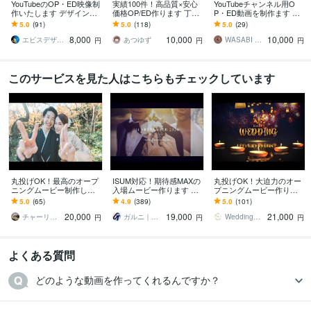
YouTubeのOP・ED映像制
実績100件！高品質×安心
YouTubeチャンネル用O
作いたします デザイン業
価格OP/ED作ります 丁寧
P・ED動画を制作ます チ
界のプロがブランドイメ
なヒアリングで理想の映
ャンネルの世界観を一瞬
5.0
(91)
5.0
(118)
5.0
(29)
ージづくりのお手伝い
像を形にします！
で伝えるOP・ED動画を制
8,000
10,000
10,000
作
エビスデザイン
あつゆず
WASABI COMPANY
円
円
円
このサービスを見た人はこちらもチェックしています
丸投げOK！最高のオープ
ISUM対応！期待感MAXの
丸投げOK！大迫力のオー
ニングムービー制作しま
入場ムービー作ります Gr
プニングムービー作りま
す 写真を30枚送るだけ！
eatest Showも可能！結婚
す 【結婚式オープニング
5.0
(65)
4.9
(389)
5.0
(101)
好きな曲に合わせたオー
式オープニングムービー
ムービー】無料楽曲あ
20,000
19,000
21,000
プニングムービー
り！DVD納品も対応
チャーリースタジオ
ガルニ｜ウェディングムービー＆ギフト
WeddingStudio_M
円
円
円
よくある質問
どのような動画を作ってくれるんですか？