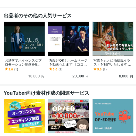
出品者のその他の人気サービス
受付休止中
お洒落でハイセンスなプ
丸投げOK！ホームページ
写真をもとに油絵風イラ
ロモーション動画を制作
を動画化します 【ココナ
ストを制作いたします お
します スタイリッシュ＆
ラ限定】丸投げOK！プロ
持ちの写真を、「印象派
3.0
(1)
5.0
(1)
5.0
(1)
スピーディー！高品質動
が作る企業PR動画
風の油絵」にしてみませ
10,000
20,000
8,000
画を低価格＋短納期で！
んか！
円
円
円
YouTuber向け素材作成の関連サービス