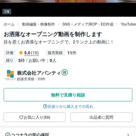
1/5
ホーム
動画編集・映像制作
SNS・メディア用OP・ED作成
YouTu
お洒落なオープニング動画を制作します
目を惹くお洒落なオープニングで、2ランク上の動画に！
5.0
(10)
11
件
評価
販売実績
3
枠 / お願い中：
0
人
残り
株式会社アバンティ
総販売実績：
23件
無料で見積り相談
見積りから購入までの流れ
お気に入り(59)
出品者に質問
ココナラの安心保証