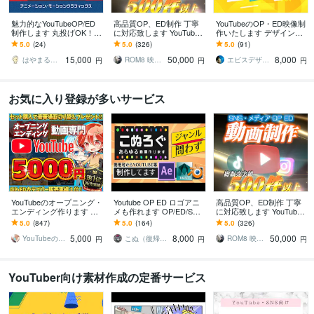
魅力的なYouTubeOP/ED
高品質OP、ED制作 丁寧
YouTubeのOP・ED映像制
制作します 丸投げOK！デ
に対応致します YouTube
作いたします デザイン業
ザインが優れた、高品質
初心者からベテランまで
界のプロがブランドイメ
5.0
(24)
5.0
(326)
5.0
(91)
な動画をご提供！
使える豊富なラインナッ
ージづくりのお手伝い
15,000
50,000
8,000
プ
はやまるくん【動画・アニメーション制作】
ROM8 映像クリエイター
エビスデザイン
円
円
円
お気に入り登録が多いサービス
YouTubeのオープニング・
Youtube OP ED ロゴアニ
高品質OP、ED制作 丁寧
エンディング作ります TR
メも作れます OP/ED/SV
に対応致します YouTube
(5000円相当)を２つ!プレ
G/Lottie/3D/LOGO/タイト
初心者からベテランまで
5.0
(847)
5.0
(164)
5.0
(326)
ゼントキャンペーン実施
ル等
使える豊富なラインナッ
5,000
8,000
50,000
中!
プ
YouTubeのOP＆ED専門店
こぬ（復帰✨）
ROM8 映像クリエイター
円
円
円
YouTuber向け素材作成の定番サービス