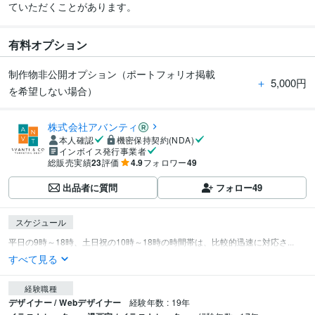
有料オプション
制作物非公開オプション（ポートフォリオ掲載
＋
5,000円
を希望しない場合）
株式会社アバンティ
本人確認
機密保持契約(NDA)
インボイス発行事業者
総販売実績
23
評価
4.9
フォロワー
49
出品者に質問
フォロー
49
スケジュール
平日の9時～18時、土日祝の10時～18時の時間帯は、比較的迅速に対応さ...
すべて見る
経験職種
デザイナー / Webデザイナー
経験年数 : 19年