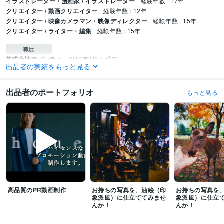
イラストレーター・漫画家 / イラストレーター
経験年数 : 17年
クリエイター / 動画クリエイター
経験年数 : 12年
クリエイター / 映像カメラマン・映像ディレクター
経験年数 : 15年
クリエイター / ライター・編集
経験年数 : 15年
職歴
株式会社アバンティ
2010年3月 ~ 現在
出品者の実績をもっと見る
ビジネス・クリエイティブツール
Google Analytics:10年
Google Search Console:10年
ChatGPT:2年
出品者のポートフォリオ
もっと見る
Perplexity AI:2年
Midjourney:2年
DALL-E:2年
Adobe Firefly:2年
Adobe Photoshop:10年
Lightroom:10年
Adobe Premiere Pro:10年
DaVinci Resolve:5年
PowerDirector:10年
Adobe Illustrator:10年
Canva:5年
CLIP STUDIO PAINT:10年
Adobe After Effects:10年
Wix:5年
WordPress:10年
Excel:30年
PowerPoint:30年
得意分野
イラスト作成・漫画制作
デジタル絵画・イラスト
動画制作・編集
経営、ビジネス、趣味
高品質のPR動画制作
お持ちの写真を、油絵（印
お持ちの写真を
学歴
象派風）に仕立ててみませ
象派風）に仕立
京都大学
1980年3月 ~ 1984年2月
んか！
んか！