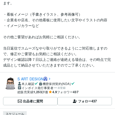
ます。

・看板イメージ（手書きイラスト、参考画像可）

・企業名や店名、その他看板に使用したい文字やイラストの内容

・イメージカラーなど

その他ご要望があればお気軽にご相談ください。

当日返信でスムーズなやり取りができるようにご対応致しますの
で、修正やご要望もお気軽にご相談ください。

デザイン確認以降７日以上ご連絡が途絶える場合は、その時点で完
S ART DESIGN
本人確認
機密保持契約(NDA)
インボイス発行事業者
未登録
総販売実績
1,253
評価
4.9
フォロワー
437
出品者に質問
フォロー
437
スケジュール