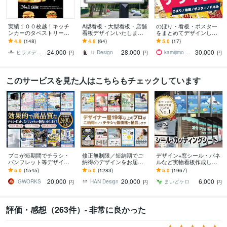
実績１００枚越！キッチ
A型看板・大型看板・店舗
のぼり・看板・ポスター
ンカーのタペストリー作
看板デザインいたします
をまとめてデザインしま
ります 【入稿費・送料無
ポスター・ウィンドウサ
す 店舗・施設の販促物を
4.9
(148)
4.8
(64)
5.0
(17)
料】デザインから印刷発
イン・初めての方親切丁
一式お任せできます
24,000
28,000
30,000
注～納品までコミコミ！
寧対応いたします
ヒラメデザイン
Ｕ Design
kamijimo かみじも
円
円
円
このサービスを見た人はこちらもチェックしています
プロが短期間でチラシ・
修正無制限／短納期でご
デザイン+窓シール・パネ
パンフレット等デザイン
納得のデザインをお届け
ルなど実物看板作成しま
します 名刺、ショップカ
します その他、パンフ・
す 1800件実績｜窓シール
5.0
(1545)
5.0
(1283)
5.0
(1967)
ード、DMなど印刷物なら
ポスター・メニュー・名
等の看板制作｜持込デー
20,000
20,000
6,000
何でも対応可能です
刺・看板 etc.
タOK
IGWORKS
HAN Design
まいどケロ
円
円
円
評価・感想（263件）- 非常に良かった