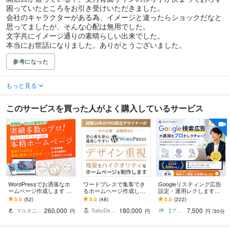
困っていたところをお引き受けいただきました。

会社のキャラクターがある為、イメージと違ったらショックだなと
思ってましたが、そんな心配は無用でした。

文字共にイメージ通りの素晴らしい出来でした。

本当にお世話になりました。ありがとうございました。
参考になった
もっと見る
このサービスを買った人がよく購入しているサービス
WordPressでお洒落なホ
ワードプレスで集客でき
Googleリスティング広告
ームページ作成します 中
るホームページ作成しま
設定・運用レクします
小企業・個人店様対象★
す PRO認定!経験20年のプ
【実績800社以上】広告代
5.0
(52)
5.0
(48)
5.0
(222)
お客様の事業のマーケを
ロがWordPressでHP制作
理店が運用サポートいた
260,000
180,000
7,500
考えた導線設計
します。
マルタニ_March｜HP制作×マーケタ
SakuDesign
【アドテク】のことならMETA（メタ）
円
円
円
/30分