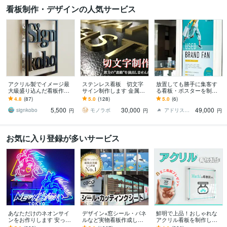
看板制作・デザインの人気サービス
アクリル製でイメージ最
ステンレス看板 切文字
放置しても勝手に集客す
大級盛り込んだ看板作り
サイン制作します 金属の
る看板・ポスターを制作
ます あなたのイメージを
高級感を生かしたサイン
します 集客するだけでな
4.8
(87)
5.0
(128)
5.0
(6)
投影した室外に設置でき
を取り付けませんか★
く見た人の行動を変える
5,500
30,000
49,000
る看板をお好きな色で
デザインを行います
signkobo
モノラボ
アドリス｜総合WEBコンサルティング会社
円
円
円
お気に入り登録が多いサービス
あなただけのネオンサイ
デザイン+窓シール・パネ
鮮明で上品！おしゃれな
ンをお作りします 安っぽ
ルなど実物看板作成しま
アクリル看板を制作しま
くないワンランク上の法
す 1800件実績｜窓シール
す フルカラーで美しい看