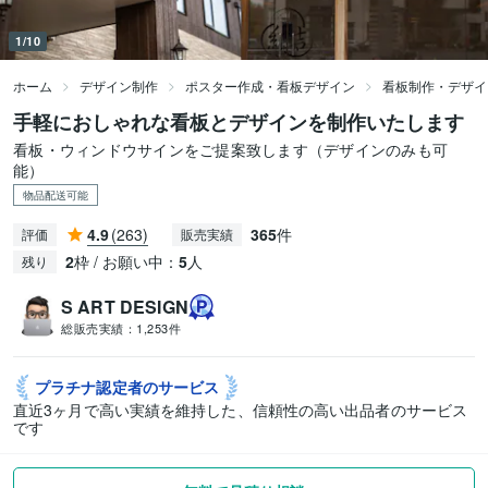
1/10
ホーム
デザイン制作
ポスター作成・看板デザイン
看板制作・デザイ
手軽におしゃれな看板とデザインを制作いたします
看板・ウィンドウサインをご提案致します（デザインのみも可
能）
物品配送可能
4.9
(263)
365
件
評価
販売実績
2
枠 / お願い中：
5
人
残り
S ART DESIGN
総販売実績：
1,253件
プラチナ認定者の
サービス
直近3ヶ月で高い実績を維持した、信頼性の高い出品者のサービス
です