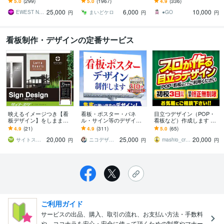
5.0
(299)
5.0
(1967)
4.9
(336)
人向けLEDネオンサイン
等の看板制作｜持込デー
板＆ミニ看板のセット！
25,000
6,000
10,000
タOK
送料無料！
EWEST NeonsignTokyo
まいどケロ
●GO
円
円
円
看板制作・デザインの定番サービス
映えるイメージつき【看
看板・ポスター・パネ
目立つデザイン（POP・
板デザイン】をしまます
ル・サイン等のデザイン
看板など）作成します PO
★データ納品後はお近く
致します 「ターゲットに
Pや看板など目立たせたい
4.9
(21)
4.9
(311)
5.0
(65)
の看板屋さんへ
伝わる・行動につなが
デザインをお安く作成致
20,000
25,000
20,000
る」デザインを制作しま
します
サイトスグ／実績800件
ニコデザイン
mashio_creat
円
円
円
す！
ご利用ガイド
サービスの出品、購入、取引の流れ、お支払い方法・手数料
や、ココナラを安心・安全に使って頂くための制度やマナー