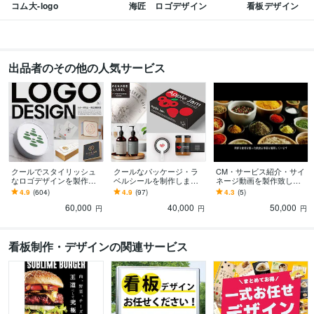
コム大-logo
海匠 ロゴデザイン
看板デザイン
出品者のその他の人気サービス
クールでスタイリッシュ
クールなパッケージ・ラ
CM・サービス紹介・サイ
なロゴデザインを製作し
ベルシールを制作します
ネージ動画を製作致しま
ます 高級感・創造性をプ
パッケージや容器に貼る
す 商品やサービスを動画
4.9
(604)
4.9
(97)
4.3
(5)
ラスして印象に残るロゴ
だけでワンランクアップ
でスマートに紹介
60,000
40,000
50,000
に仕上げます
円
円
円
看板制作・デザインの関連サービス