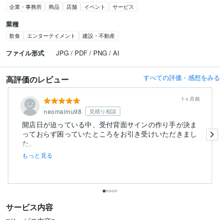
企業・事務所
商品
店舗
イベント
サービス
業種
飲食
エンターテイメント
建設・不動産
ファイル形式
JPG / PDF / PNG / AI
すべての評価・感想をみる
高評価のレビュー
1ヶ月前
neomaimu98
見積り相談
開店日が迫っている中、受付背面サインの作り手が決ま
っておらず困っていたところをお引き受けいただきまし
た。
会社のキャラク...
もっと見る
サービス内容