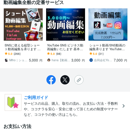
動画編集全般の定番サービス
SNSに使える縦型ショー
YouTube SNS ビジネス動
ショート動画/SNS動画の
ト動画編集を承ります 元
画編集いたします 基本を
編集承ります YouTube・I
企業のSNS担当がニーズ
大切に分かりやすく丁寧
nstagram・TIkTok対応
5.0
(266)
5.0
(98)
5.0
(31)
に合わせたお洒落な動画
に対応させていただきま
5,000
3,000
7,000
に仕上げます
す！
Miho｜ショート動画編集・SNS
hana【動画編集】
合同会社Yoppy
円
円
円
ご利用ガイド
サービスの出品、購入、取引の流れ、お支払い方法・手数料
や、ココナラを安心・安全に使って頂くための制度やマナー
など、ココナラの使い方はこちら。
お支払い方法