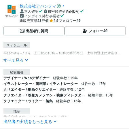
株式会社アバンティ
本人確認
機密保持契約(NDA)
インボイス発行事業者
総販売実績
23
評価
4.9
フォロワー
49
出品者に質問
フォロー
49
スケジュール
平日の9時～18時、土日祝の10時～18時の時間帯は、比較的迅速に対応さ...
すべて見る
経験職種
デザイナー / Webデザイナー
経験年数 : 19年
イラストレーター・漫画家 / イラストレーター
経験年数 : 17年
クリエイター / 動画クリエイター
経験年数 : 12年
クリエイター / 映像カメラマン・映像ディレクター
経験年数 : 15年
クリエイター / ライター・編集
経験年数 : 15年
職歴
株式会社アバンティ
2010年3月 ~ 現在
出品者の実績をもっと見る
ビジネス・クリエイティブツール