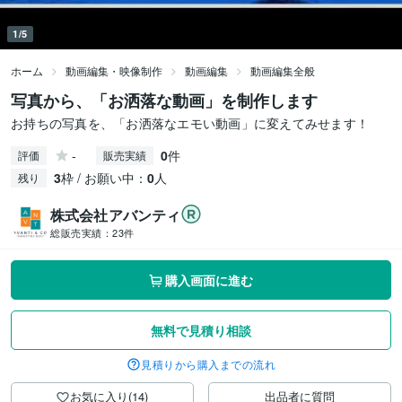
1/5
ホーム
動画編集・映像制作
動画編集
動画編集全般
写真から、「お洒落な動画」を制作します
お持ちの写真を、「お洒落なエモい動画」に変えてみせます！
-
0
件
評価
販売実績
3
枠 / お願い中：
0
人
残り
株式会社アバンティ
総販売実績：
23件
購入画面に進む
無料で見積り相談
見積りから購入までの流れ
お気に入り(14)
出品者に質問