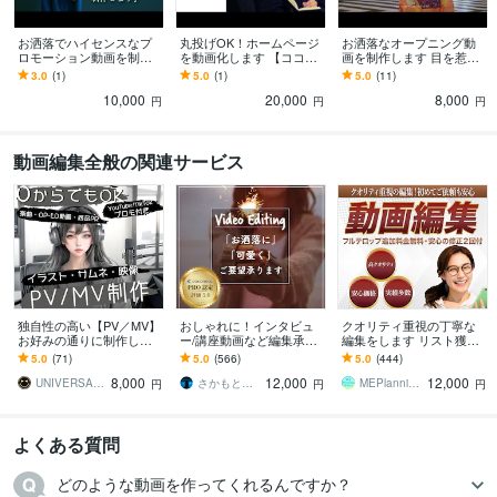
お洒落でハイセンスなプ
丸投げOK！ホームページ
お洒落なオープニング動
ロモーション動画を制作
を動画化します 【ココナ
画を制作します 目を惹く
します スタイリッシュ＆
ラ限定】丸投げOK！プロ
お洒落なオープニング
3.0
(1)
5.0
(1)
5.0
(11)
スピーディー！高品質動
が作る企業PR動画
で、2ランク上の動画に！
10,000
20,000
8,000
画を低価格＋短納期で！
円
円
円
動画編集全般の関連サービス
独自性の高い【PV／MV】
おしゃれに！インタビュ
クオリティ重視の丁寧な
お好みの通りに制作しま
ー/講座動画など編集承り
編集をします リスト獲
す SNS紹介プロモーショ
ます PR動画/YouTube等も
得・集客目的のYouTube動
5.0
(71)
5.0
(566)
5.0
(444)
ン付き ／ 素材「０」から
おしゃれに編集させて頂
画編集
8,000
12,000
12,000
でも制作OK
きます！
UNIVERSAL SMILE
さかもと＠動画クリエイター
MEPlanning 池田
円
円
円
よくある質問
どのような動画を作ってくれるんですか？