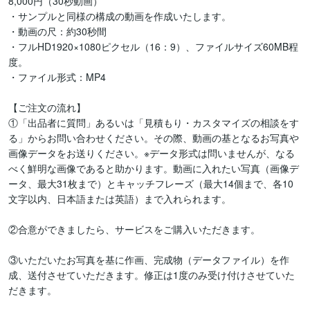
8,000円（30秒動画）

・サンプルと同様の構成の動画を作成いたします。

・動画の尺：約30秒間

・フルHD1920×1080ピクセル（16：9）、ファイルサイズ60MB程
度。

・ファイル形式：MP4

【ご注文の流れ】

①「出品者に質問」あるいは「見積もり・カスタマイズの相談をす
る」からお問い合わせください。その際、動画の基となるお写真や
画像データをお送りください。※データ形式は問いませんが、なる
べく鮮明な画像であると助かります。動画に入れたい写真（画像デ
ータ、最大31枚まで）とキャッチフレーズ（最大14個まで、各10
文字以内、日本語または英語）まで入れられます。

②合意ができましたら、サービスをご購入いただきます。

③いただいたお写真を基に作画、完成物（データファイル）を作
成、送付させていただきます。修正は1度のみ受け付けさせていた
だきます。
