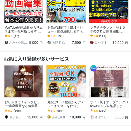
満枠対応中
YouTube動画編集からサム
お急ぎ対応可！SNS用シ
プラチナランク！歴１０
ネまで一括対応します ／
ョート動画編集します ※Ti
年のプロが動画編集しま
TikTokやリールも対応！
kTok、Instagram、YouTu
す 【修正無制限】歴１０
5.0
(17)
5.0
(133)
5.0
(141)
企画から編集まで徹底サ
be、Xなど
年のプロが高品質編集！
5,000
7,500
10,000
ポート！
ＡＩ素材生成も
ふみと＠動画×台本
牧野 哲也 ★ 動画編集まきくん
みやび【動画編集者】
円
円
円
お気に入り登録が多いサービス
おしゃれに！インタビュ
丸投げOK！動画からアテ
サイト風｜オープニングC
ー/講座動画など編集承り
レコまで全てを代行しま
anvaテンプレ納品します
ます PR動画/YouTube等も
す 日経トレンディ掲載さ
＼販売実績1000件以上！
5.0
(566)
5.0
(551)
4.8
(360)
おしゃれに編集させて頂
れました！某保険会社・
Canva無料でスマホでOK
12,000
10,000
3,500
きます！
音楽制作会社実績有
／
さかもと＠動画クリエイター
歩み_映像クリエイター
さぼてんぷれーと｜結婚式を、もっと楽しく
円
円
円