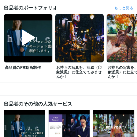
Google Analytics:10年
Google Search Console:10年
ChatGPT:2年
出品者のポートフォリオ
もっと見る
Perplexity AI:2年
Midjourney:2年
DALL-E:2年
Adobe Firefly:2年
Adobe Photoshop:10年
Lightroom:10年
Adobe Premiere Pro:10年
DaVinci Resolve:5年
PowerDirector:10年
Adobe Illustrator:10年
Canva:5年
CLIP STUDIO PAINT:10年
Adobe After Effects:10年
Wix:5年
WordPress:10年
Excel:30年
PowerPoint:30年
得意分野
イラスト作成・漫画制作
デジタル絵画・イラスト
動画制作・編集
経営、ビジネス、趣味
高品質のPR動画制作
お持ちの写真を、油絵（印
お持ちの写真を
学歴
象派風）に仕立ててみませ
象派風）に仕立
京都大学
1980年3月 ~ 1984年2月
んか！
んか！
出品者のその他の人気サービス