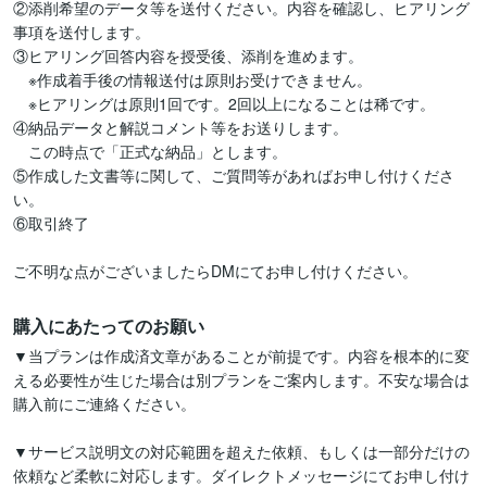
②添削希望のデータ等を送付ください。内容を確認し、ヒアリング
事項を送付します。

③ヒアリング回答内容を授受後、添削を進めます。

　※作成着手後の情報送付は原則お受けできません。

　※ヒアリングは原則1回です。2回以上になることは稀です。

④納品データと解説コメント等をお送りします。

　この時点で「正式な納品」とします。

⑤作成した文書等に関して、ご質問等があればお申し付けくださ
い。

⑥取引終了

ご不明な点がございましたらDMにてお申し付けください。
購入にあたってのお願い
▼当プランは作成済文章があることが前提です。内容を根本的に変
える必要性が生じた場合は別プランをご案内します。不安な場合は
購入前にご連絡ください。

▼サービス説明文の対応範囲を超えた依頼、もしくは一部分だけの
依頼など柔軟に対応します。ダイレクトメッセージにてお申し付け