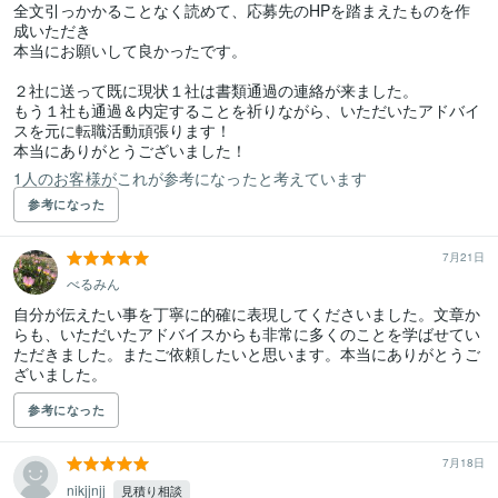
全文引っかかることなく読めて、応募先のHPを踏まえたものを作
成いただき

本当にお願いして良かったです。

２社に送って既に現状１社は書類通過の連絡が来ました。

もう１社も通過＆内定することを祈りながら、いただいたアドバイ
スを元に転職活動頑張ります！

本当にありがとうございました！
1人のお客様がこれが参考になったと考えています
参考になった
7月21日
べるみん
自分が伝えたい事を丁寧に的確に表現してくださいました。文章か
らも、いただいたアドバイスからも非常に多くのことを学ばせてい
ただきました。またご依頼したいと思います。本当にありがとうご
ざいました。
参考になった
7月18日
nikjjnjj
見積り相談