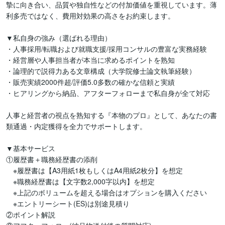
摯に向き合い、品質や独自性などの付加価値を重視しています。薄
利多売ではなく、費用対効果の高さをお約束します。

▼私自身の強み（選ばれる理由）

・人事採用/転職および就職支援/採用コンサルの豊富な実務経験

・経営層や人事担当者が本当に求めるポイントを熟知

・論理的で説得力ある文章構成（大学院修士論文執筆経験）

・販売実績2000件超/評価5.0多数の確かな信頼と実績

・ヒアリングから納品、アフターフォローまで私自身が全て対応

人事と経営者の視点を熟知する『本物のプロ』として、あなたの書
類通過・内定獲得を全力でサポートします。

▼基本サービス　

①履歴書＋職務経歴書の添削

　※履歴書は【A3用紙1枚もしくはA4用紙2枚分】を想定

　※職務経歴書は【文字数2,000字以内】を想定

　※上記のボリュームを超える場合はオプションを購入ください

　※エントリーシート(ES)は別途見積り

②ポイント解説
