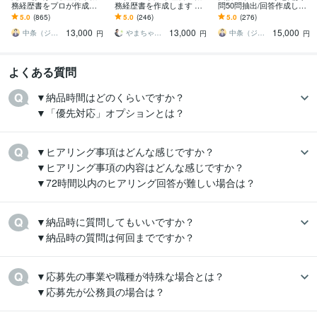
務経歴書をプロが作成し
務経歴書を作成します AI
問50問抽出/回答作成しま
ます ゼロから作成代行/ポ
には作れない"見せ方"で｜
す 回答ポイント解説/アド
5.0
(865)
5.0
(246)
5.0
(276)
イント解説付 総販売実
元面接官が構成から作成
バイス付 総販売実績200
13,000
13,000
15,000
績2000件突破
0件突破
中条（ジョインキャリアオフィス）
やまちゃ〜転職・就職支援〜
中条（ジョインキャリアオフィス）
円
円
円
よくある質問
▼納品時間はどのくらいですか？

▼「優先対応」オプションとは？
▼ヒアリング事項はどんな感じですか？

▼ヒアリング事項の内容はどんな感じですか？

▼納品時に質問してもいいですか？

▼納品時の質問は何回までですか？
▼応募先の事業や職種が特殊な場合とは？

▼応募先が公務員の場合は？