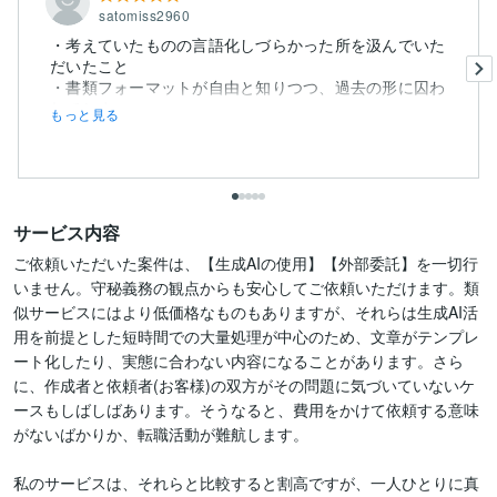
satomiss2960
・考えていたものの言語化しづらかった所を汲んでいた
だいたこと
・書類フォーマットが自由と知りつつ、過去の形に囚わ
れてしま...
もっと見る
サービス内容
ご依頼いただいた案件は、【生成AIの使用】【外部委託】を一切行
いません。守秘義務の観点からも安心してご依頼いただけます。類
似サービスにはより低価格なものもありますが、それらは生成AI活
用を前提とした短時間での大量処理が中心のため、文章がテンプレ
ート化したり、実態に合わない内容になることがあります。さら
に、作成者と依頼者(お客様)の双方がその問題に気づいていないケ
ースもしばしばあります。そうなると、費用をかけて依頼する意味
がないばかりか、転職活動が難航します。

私のサービスは、それらと比較すると割高ですが、一人ひとりに真