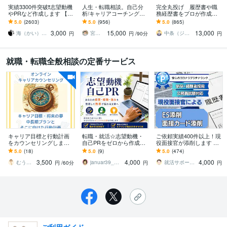
実績3300件突破❗️志望動機
人生・転職相談。自己分
完全丸投げ 履歴書や職
やPRなど作成します 【多
析/キャリアコーチングし
務経歴書をプロが作成し
くの書類通過＆内定実
ます カウンセリング＆や
ます ゼロから作成代行/ポ
5.0
(2603)
5.0
(956)
5.0
(865)
績】転職・就職活動の
りたいこと言語化方法解
イント解説付 総販売実
3,000
15,000
13,000
「核」を提供
説＆自己探索ナビ納品
績2000件突破
海（かい）＠応募書類のプロフェッショナル
宮内 利亮 キャリアコンサルタント
中条（ジョインキャリアオフィス）
円
円
/90分
円
就職・転職全般相談の定番サービス
キャリア目標と行動計画
転職・就活☆志望動機・
ご依頼実績400件以上！現
をカウンセリングします
自己PRをゼロから作成し
役面接官が添削します 内
５～１０年後のキャリア
ます 経験・強み・エピソ
定獲得に繋げるためのE
5.0
(18)
5.0
(9)
5.0
(474)
目標と行動を立てたい方
ードをもとに、あなたら
S、面接カード添削しま
3,500
4,000
4,000
へ
しさを伝える文章作成
す！！！
むうさん・国家資格キャリアコンサルタント
januar39_就職・転職サポート
就活サポーターTAKU
円
/60分
円
円