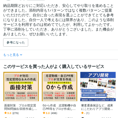
納品期限どおりにご対応いただき、安心してやり取りを進めること
ができました。添削内容も1パターンではなく複数パターンご提案
いただけたので、自分に合った表現を選ぶことができてとても参考
になりました。自分一人で考えるには限界があり、このような添削
サービスを利用するのは初めてでしたが、利用してよかったです。
丁寧に添削をしていただき、ありがとうございました。また機会が
ありましたら、ぜひお願いいたします。
参考になった
もっと見る
このサービスを買った人がよく購入しているサービス
面接対策 プロが想定質
0から作成 志望動機や自
審査通過保証など、成果
問50問抽出/回答作成しま
己PR等をプロが作成しま
にこだわりアプリ開発し
す 回答ポイント解説/アド
す プロ品質の文章を作成/
ます 上場企業からの依頼
5.0
(276)
5.0
(496)
-
(1)
バイス付 総販売実績200
結果に直結 総販売実績2
や38万DLなど、開発・公