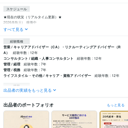
スケジュール
★現在の状況（リアルタイム更新）★

2026/8/8(土)　稼働中
すべて見る
経験職種
営業 / キャリアアドバイザー（CA）・リクルーティングアドバイザー（R
A）
経験年数 : 12年
コンサルタント / 組織・人事コンサルタント
経験年数 : 12年
管理 / 経理
経験年数 : 7年
管理 / 税務
経験年数 : 7年
ライフスタイル・その他 / キャリア・資格アドバイザー
経験年数 : 12年
職歴
出品者の実績をもっと見る
ジョインキャリアオフィス
2013年3月 ~ 現在
県内不動産会社（売買・仲介・賃貸）
2019年5月 ~ 2021年7月
出品者のポートフォリオ
もっと見る
受賞歴
ココナラにて本格的に転職/就職/進学サービスを開始
総販売100件達成　20
23/4/29　プラチナランク
総販売200件達成　2023/6/28　プラチナラン
ク
総販売300件達成　2023/8/31　プラチナランク
総販売400件達成　20