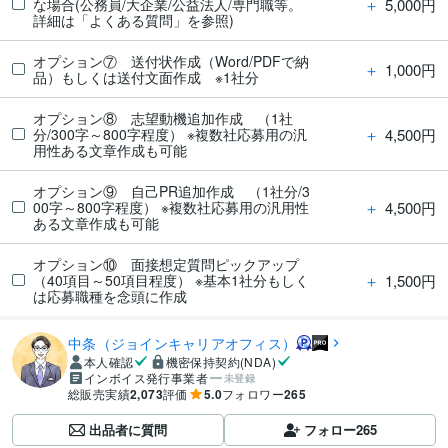
＋
5,000円
な場合(公務員/大企業/公益法人/専門職等。
詳細は「よくある質問」を参照)
オプション⑦ 送付状作成（Word/PDFで納
＋
1,000円
品）もしくは送付文面作成 ※1社分
オプション⑧ 志望動機追加作成 （1社
＋
4,500円
分/300字～800字程度） ※複数社応募用の汎
用性ある文章作成も可能
オプション⑨ 自己PR追加作成 （1社分/3
＋
4,500円
00字～800字程度） ※複数社応募用の汎用性
ある文章作成も可能
オプション⑩ 面接想定質問ピックアップ
＋
1,500円
（40項目～50項目程度） ※基本1社分もしく
は応募職種を念頭に作成
中条（ジョインキャリアオフィス）
本人確認
機密保持契約(NDA)
インボイス発行事業者
未登録
総販売実績
2,073
評価
5.0
フォロワー
265
出品者に質問
フォロー
265