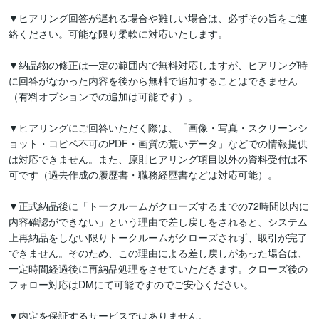
▼ヒアリング回答が遅れる場合や難しい場合は、必ずその旨をご連
絡ください。可能な限り柔軟に対応いたします。

▼納品物の修正は一定の範囲内で無料対応しますが、ヒアリング時
に回答がなかった内容を後から無料で追加することはできません
（有料オプションでの追加は可能です）。

▼ヒアリングにご回答いただく際は、「画像・写真・スクリーンシ
ョット・コピペ不可のPDF・画質の荒いデータ」などでの情報提供
は対応できません。また、原則ヒアリング項目以外の資料受付は不
可です（過去作成の履歴書・職務経歴書などは対応可能）。

▼正式納品後に「トークルームがクローズするまでの72時間以内に
内容確認ができない」という理由で差し戻しをされると、システム
上再納品をしない限りトークルームがクローズされず、取引が完了
できません。そのため、この理由による差し戻しがあった場合は、
一定時間経過後に再納品処理をさせていただきます。クローズ後の
フォロー対応はDMにて可能ですのでご安心ください。

▼内定を保証するサービスではありません。