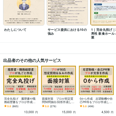
23/10/22　プラチナランク
総販売500件達成　2023/12/8　プラチナラン
ク
総販売600件達成　2024/2/3　プラチナランク
総販売700件達成　202
4/3/27　プラチナランク
総販売800件達成　2024/5/20　プラチナランク
総販売900件達成　2024/7/18　プラチナランク
総販売1000件達成　202
4/10/5　プラチナランク
総販売1100件達成　2024/12/9　プラチナラン
ク
総販売1200件達成　2025/2/23　プラチナランク
総販売1300件達成　
わたしについて
サービス提供における10の
1｜完全丸投げ｜
2025/4/23　プラチナランク
総販売1400件達成　2025/7/4　プラチナラン
強み
男性 飲食ホール
業
ク
総販売1500件達成　2025/9/28　プラチナランク
総販売1600件達成　
2025/11/24　プラチナランク
総販売1700件達成　2026/1/26　プラチナラ
ンク
総販売1800件達成　2026/3/13　プラチナランク
総販売1900件達
成　2026/5/12　プラチナランク
出品者のその他の人気サービス
ビジネス・クリエイティブツール
Excel:20年
PowerPoint:20年
Word:20年
freee:7年
Moneyfoward:7年
弥生会計:7年
得意分野
学習指導・資格・キャリア相談
▼履歴書および職務経歴書の全体添削
▼
志望動機や自己PR等添削
▼ES/小論文の添削
▼志望動機や自己PRの０か
らの作成
▼履歴書や職務経歴書を０から丸ごと作成
▼ES等の応募書類の
完全丸投げ 履歴書や職
面接対策 プロが想定質
0から作成 志望動機や自
務経歴書をプロが作成し
問50問抽出/回答作成しま
己PR等をプロが作成しま
０から丸ごと作成
ます ゼロから作成代行/ポ
す 回答ポイント解説/アド
す プロ品質の文章を作成/
5.0
(865)
5.0
(276)
5.0
(496)
転職
就活
面接
履歴書
職務経歴書
志望動機
自己PR
ガクチカ
イント解説付 総販売実
バイス付 総販売実績200
結果に直結 総販売実績2
13,000
15,000
4,500
績2000件突破
0件突破
000件突破
添削
作成
円
円
円