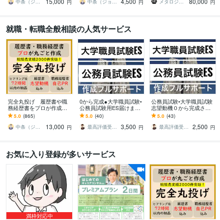
15,000
4,500
80,000
0件突破
000件突破
開実績が豊富です
中条（ジョインキャリアオフィス）
中条（ジョインキャリアオフィス）
メタロジカル株式会社【アプリ開発・運用】
円
円
円
就職・転職全般相談の人気サービス
完全丸投げ 履歴書や職
0から完成●大学職員試験•
公務員試験•大学職員試験
務経歴書をプロが作成し
公務員試験用ES届けます
志望動機０から完成させ
ます ゼロから作成代行/ポ
合格多数最短1日●大学職
ます 合格多数最短1日●大
5.0
(865)
5.0
(40)
5.0
(43)
イント解説付 総販売実
員試験•公務員•企業志望動
学職員試験•公務員•企業志
13,000
3,500
2,500
績2000件突破
機自己PR
望動機自己PR
中条（ジョインキャリアオフィス）
最高評価受賞プラチナランクライター桜
最高評価受賞プラチナランクライター桜
円
円
円
お気に入り登録が多いサービス
満枠対応中