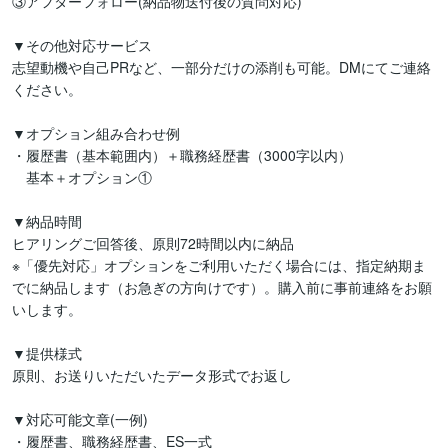
③アフターフォロー(納品物送付後の質問対応)

▼その他対応サービス

志望動機や自己PRなど、一部分だけの添削も可能。DMにてご連絡
ください。

▼オプション組み合わせ例

・履歴書（基本範囲内）＋職務経歴書（3000字以内）

　基本＋オプション①

▼納品時間　

ヒアリングご回答後、原則72時間以内に納品

※「優先対応」オプションをご利用いただく場合には、指定納期ま
でに納品します（お急ぎの方向けです）。購入前に事前連絡をお願
いします。

▼提供様式　

原則、お送りいただいたデータ形式でお返し

▼対応可能文章(一例)

・履歴書、職務経歴書、ES一式
