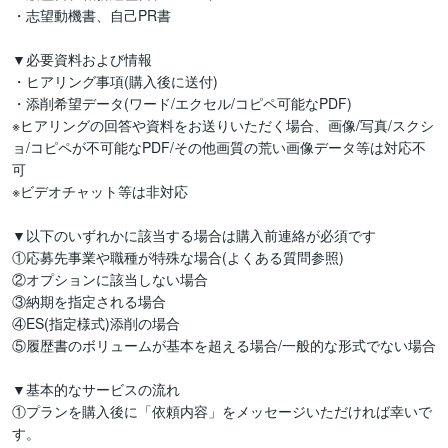
・志望動機書、自己PR書

▼必要資料および情報

・ヒアリング事項(購入後に送付)

・添削希望データ(ワード/エクセル/コピペ可能なPDF)

※ヒアリングの回答や資料をお送りいただく場合、画像/写真/スクシ
ョ/コピペが不可能なPDF/その他画質の荒い画像データ等は対応不
可

※ビデオチャット等は非対応

▼以下のいずれかに該当する場合は購入前連絡が必須です

①応募先事業や職種が特殊な場合(よくある質問参照)

②オプションに該当しない場合

③納期を指定される場合

④ES(指定様式)添削の場合

⑤履歴書のボリュームが基本を超える場合/一般的な形式でない場合

▼基本的なサービスの流れ　

①プランを購入後に「依頼内容」をメッセージいただければ幸いで
す。
