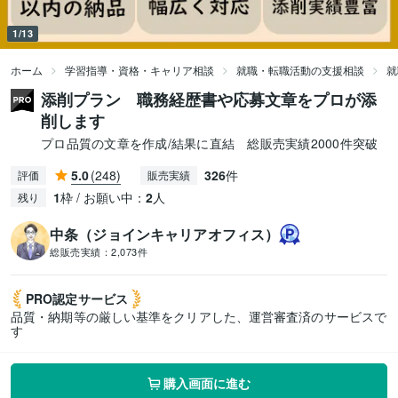
1/13
ホーム
学習指導・資格・キャリア相談
就職・転職活動の支援相談
就
添削プラン 職務経歴書や応募文章をプロが添
削します
プロ品質の文章を作成/結果に直結 総販売実績2000件突破
5.0
(248)
326
件
評価
販売実績
1
枠 / お願い中：
2
人
残り
中条（ジョインキャリアオフィス）
総販売実績：
2,073件
PRO認定
サービス
品質・納期等の厳しい基準をクリアした、運営審査済のサービスで
す
購入画面に進む