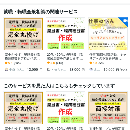
学習指導・資格・キャリア相談
▼想定質問Q＆A作成
▼お客様希望のQ＆
Aの作成
▼過去の面接回答の振り返りも兼ねた作成
▼就活相談全般
▼転
就職・転職全般相談の関連サービス
職相談全般
▼様々な業種、職種の対応が可能
転職
就活
面接
履歴書
職務経歴書
志望動機
自己PR
面接対策
相談
仕事
学歴
県内大学院
2022年3月 ~ 2024年2月
語学力
英語
完全丸投げ 履歴書や職
日常会話レベル
20代・30代の履歴書・職
仕事/転職/就職活動、キャ
務経歴書をプロが作成し
務経歴書を作成します AI
リアへの不安を解消しま
ます ゼロから作成代行/ポ
には作れない"見せ方"で｜
す 転職エージェントは教
5.0
(865)
5.0
(246)
5.0
(53)
イント解説付 総販売実
元面接官が構成から作成
えない！～あなただけの
13,000
13,000
10,000
績2000件突破
キャリア支援～
中条（ジョインキャリアオフィス）
やまちゃ〜転職・就職支援〜
えみ＊キャリアカウンセラー＊
円
円
円
/60分
このサービスを見た人はこちらもチェックしています
完全丸投げ 履歴書や職
20代・30代の履歴書・職
面接対策 プロが想定質