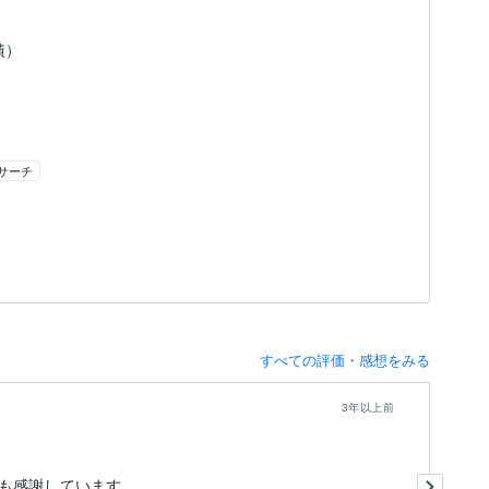
績）
サーチ
すべての評価・感想をみる
3年以上前
リ
も感謝しています。
ま