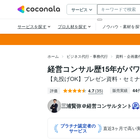
ホーム
ビジネス代行・事務代行
資料・企画書
経営コンサル歴15年がパ
【丸投げOK】プレゼン資料・セミ
44
4.7
(35)
販売実績
評価
三浦賢弥＠経営コンサルタント
プラチナ認定者の
直近3ヶ月で高い
サービス