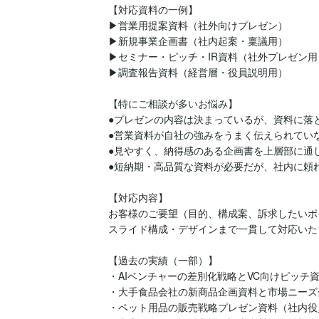
【対応資料の一例】

▶営業用提案資料（社外向けプレゼン）

▶新規事業企画書（社内起案・稟議用）

▶セミナー・ピッチ・IR資料（社外プレゼン用）
▶調査報告資料（経営層・役員説明用）

【特にご相談が多いお悩み】

●プレゼンの内容は決まっているが、資料に落と
●営業資料が自社の強みをうまく伝えられていな
●見やすく、納得感のある企画書を上層部に通し
●短納期・高品質な資料が必要だが、社内に頼れ
【対応内容】

お客様のご要望（目的、構成案、訴求したいポ
スライド構成・デザインまで一貫して対応いた
【過去の実績（一部）】

・AIベンチャーの差別化戦略とVC向けピッチ資
・大手食品会社の新商品企画資料と市場ニーズ分
・ペット用品の販売戦略プレゼン資料（社内役