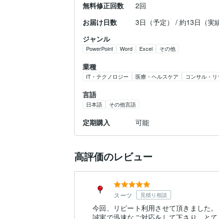
無料修正回数
2回
お届け日数
3日（予定） / 約13日（実
ジャンル
PowerPoint
Word
Excel
その他
業種
IT・テクノロジー
医療・ヘルスケア
コンサル・リ
言語
日本語
その他言語
定期購入
可能
高評価のレビュー
スーツ
見積り相談
今回、リピート利用させて頂きました。
誠実で迅速なご対応をして下さり、とて