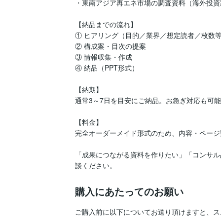
・東南アジア再エネ市場の調査資料（海外投資
【納品までの流れ】

① ヒアリング（目的／業界／想定読者／枚数等
② 構成案・目次の提案

③ 情報収集・作成

④ 納品（PPT形式）

【納期】

通常3～7日を目安にご納品。お急ぎ対応も可能
【料金】

完全オーダーメイド形式のため、内容・ページ
「成果につながる資料を作りたい」「コンサル
談ください。
購入にあたってのお願い
ご購入前に以下についてお送り頂けますと、ス