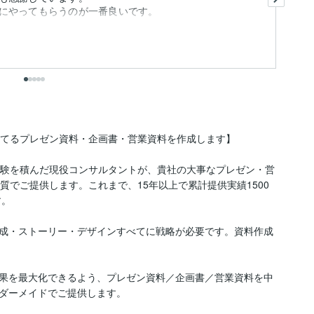
にやってもらうのが一番良いです。
提
ま
も
出
てるプレゼン資料・企画書・営業資料を作成します】

経験を積んだ現役コンサルタントが、貴社の大事なプレゼン・営
ロ品質でご提供します。これまで、15年以上で累計提供実績1500
。

成・ストーリー・デザインすべてに戦略が必要です。資料作成
果を最大化できるよう、プレゼン資料／企画書／営業資料を中
ダーメイドでご提供します。
