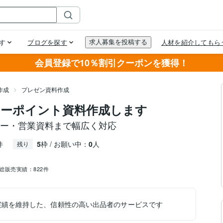
会員登録で10％割引クーポンを獲得！
作成
プレゼン資料作成
ワーポイント資料作成します
ナー・営業資料まで幅広く対応
件
5
枠 / お願い中：
0
人
残り
総販売実績：
822件
実績を維持した、信頼性の高い出品者のサービスです