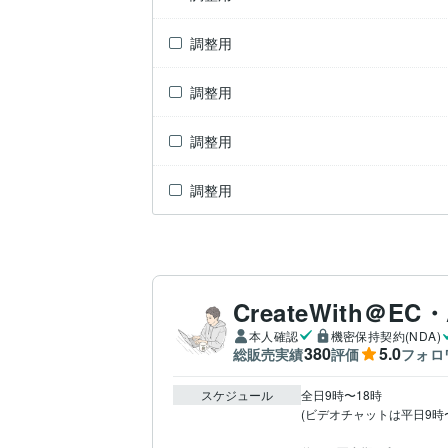
調整用
調整用
調整用
調整用
CreateWith＠E
本人確認
機密保持契約(NDA)
380
5.0
総販売実績
評価
フォロ
スケジュール
全日9時〜18時

(ビデオチャットは平日9時