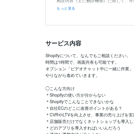
相談内容（主に翻訳機能）に関して、今
もっと見る
サービス内容
Shopifyについて、なんでもご相談ください。

時間は1時間で、画面共有も可能です。

オプション「ビデオチャット中に一緒に作業」
やりながら進めていきます。

◯こんな方向け

＊Shopifyの使い方が分からない

＊Shopifyでこんなことできないかな

＊自社ECのどこに改善ポイントがある？

＊CVRやLTVを向上させ、事業の売り上げを安
＊店舗販売だけでなくネットショップも導入した
＊どのアプリを導入すればいいんだろう
