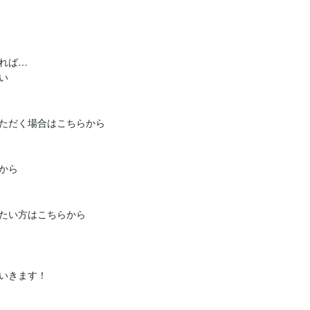
ば…



いきます！