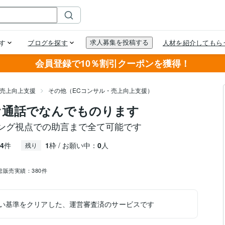
会員登録で10％割引クーポンを獲得！
・売上向上支援
その他（ECコンサル・売上向上支援）
デオ通話でなんでものります
ング視点での助言まで全て可能です
4
件
1
枠 / お願い中：
0
人
残り
総販売実績：
380件
い基準をクリアした、運営審査済のサービスです