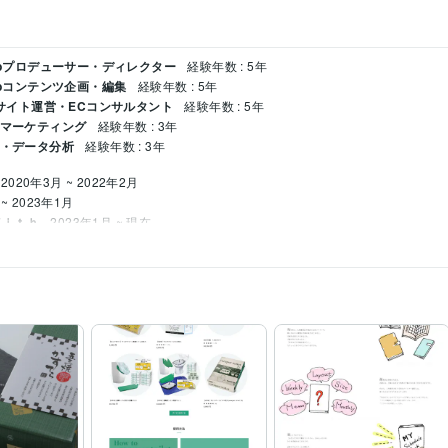
Webプロデューサー・ディレクター
経験年数 : 5年
Webコンテンツ企画・編集
経験年数 : 5年
ECサイト運営・ECコンサルタント
経験年数 : 5年
ルマーケティング
経験年数 : 3年
チ・データ分析
経験年数 : 3年
2020年3月 ~ 2022年2月
 ~ 2023年1月
Ｗｉｔｈ
2023年1月 ~ 現在
ript:4年
PHP:3年
 スプレッドシート:4年
Shopify:4年
Moneyfoward:3年
Google Analytics:3年
Google 
構築
ECサイト構築(Shopify)
HP構築(WordPress)
ティング
Webマーケティング
Shopify
ECサイト
shopify構築
Shopify運用
ECサ
EC事業コンサルティング(CRM)
CVR改善コンサルティング