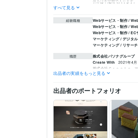
休みは不定期で入ります。
すべて見る
Webサービス・制作 / 
経験職種
Webサービス・制作 / 
Webサービス・制作 / 
マーケティング / デジタ
マーケティング / リサー
株式会社パソナグループ
職歴
Create With
2021年4月
株式会社Ｃｒｅａｔｅ 
出品者の実績をもっと見る
HTML:4年
CSS:4年
JavaSc
プログラミング言
語・フレームワーク
出品者のポートフォリオ
WordPress:3年
Google
ビジネス・クリエイ
ティブツール
PageSpeed Insights:3年
liquid:4年
その他ツール
Web制作・HP作成・EC
得意分野
WEB制作
SEO
マーケ
コンサルティング・士業