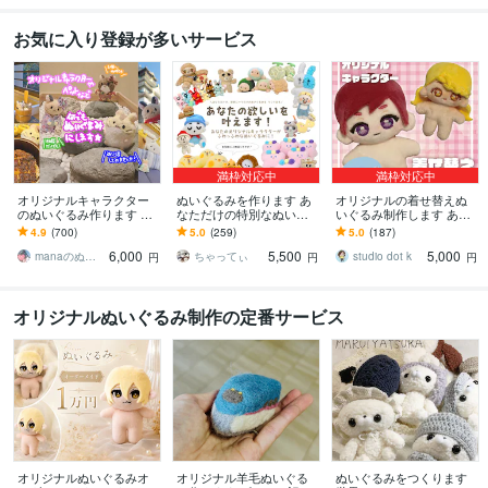
お気に入り登録が多いサービス
満枠対応中
満枠対応中
オリジナルキャラクター
ぬいぐるみを作ります あ
オリジナルの着せ替えぬ
のぬいぐるみ作ります 世
なただけの特別なぬいぐ
いぐるみ制作します あな
界に1つだけのぬいぐるみ
るみを作りませんか？
たのオリキャラ、ぬいぐ
4.9
(700)
5.0
(259)
5.0
(187)
で★ぬい活★してみませ
るみ化しませんか？
6,000
5,500
5,000
んか？
manaのぬいぐるみ屋さん
ちゃってぃ
studio dot k
円
円
円
オリジナルぬいぐるみ制作の定番サービス
オリジナルぬいぐるみオ
オリジナル羊毛ぬいぐる
ぬいぐるみをつくります