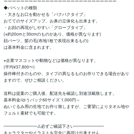
ーーーーーーーーーーーーーーーーーーーーーーーーーーー

◆パペットの種類

・大きなお口を動かせる「パクパクタイプ」

おててのサイズアップ、お鼻の立体化も出来ます。

・お顔の再現がしやすい「グローブタイプ」

(※約20cmと30cmのものがあり、価格が異なります)

顔パーツ、髪の毛(布地1枚で表現出来るもの)

は基本料金に含まれます。

※企業マスコットや動物などは価格が異なります。

(平均¥37,800〜)

操作棒付きのものや、タイプの異なるものお作りできる場合があり
ますので、ぜひご相談ください。

送料は提案のご購入後、配送先を確認し別途頂戴致します。

基本料金/ゆうパック60サイズ 1,000円～

ぬいぐるみ用の生地でお作り致しますが、ご要望によりタオル地や
フェルト素材でも可能です。

━━━━━━━━⚠️必ずご確認下さい━━━━━━━

キャラクターやイラストを完全に再現は出来ません。
