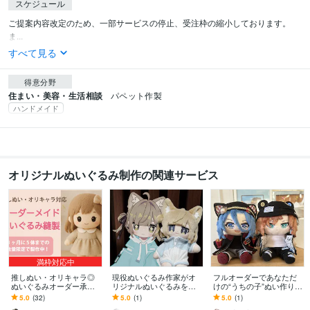
スケジュール
ご提案内容改定のため、一部サービスの停止、受注枠の縮小しております。

ま...
すべて見る
得意分野
住まい・美容・生活相談
パペット作製
ハンドメイド
オリジナルぬいぐるみ制作の関連サービス
満枠対応中
推しぬい・オリキャラ◎
現役ぬいぐるみ作家がオ
フルオーダーであなただ
ぬいぐるみオーダー承り
リジナルぬいぐるみを作
けの“うちの子”ぬい作りま
ます 理想のぬいを手作り
ります 刺繍ミシンでデー
す キャラデザからの制作
5.0
(32)
5.0
(1)
5.0
(1)
でお届け・一点ずつ丁寧
タから作り唯一無二のぬ
も承ります！