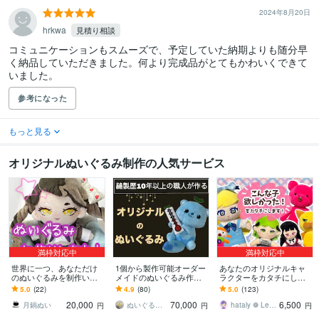
2024年8月20日
hrkwa
見積り相談
コミュニケーションもスムーズで、予定していた納期よりも随分早
く納品していただきました。何より完成品がとてもかわいくできて
いました。
参考になった
もっと見る
オリジナルぬいぐるみ制作の人気サービス
満枠対応中
満枠対応中
世界に一つ、あなただけ
1個から製作可能オーダー
あなたのオリジナルキャ
のぬいぐるみを制作いた
メイドのぬいぐるみ作れ
ラクターをカタチにしま
します 文章からでもお写
ます 縫製歴10年以上の職
す enme／世界に一つだけ
5.0
(22)
4.9
(80)
5.0
(123)
真からでも！デザインの
人が、あなたの推しぬい
のぬいぐるみを♡
20,000
70,000
6,500
相談も受け付けます！
を作るお手伝い！
月鍋ぬい
ぬいぐるみ工房マイぬいデザイン
hataly ❁ Lee／ enme
円
円
円