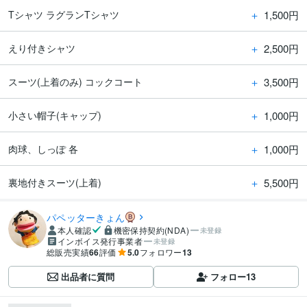
＋
1,500円
Tシャツ ラグランTシャツ
＋
2,500円
えり付きシャツ
＋
3,500円
スーツ(上着のみ) コックコート
＋
1,000円
小さい帽子(キャップ)
＋
1,000円
肉球、しっぽ 各
＋
5,500円
裏地付きスーツ(上着)
パペッターきょん
本人確認
機密保持契約(NDA)
未登録
インボイス発行事業者
未登録
総販売実績
66
評価
5.0
フォロワー
13
出品者に質問
フォロー
13