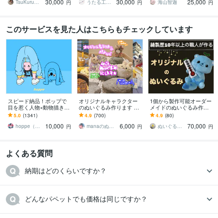
30,000
30,000
25,000
に製作
いぐるみを作ります
TsuKuru◎型紙•縫製◎
うたる工房 さざめうたる
海山智迦
円
円
円
このサービスを見た人はこちらもチェックしています
スピード納品！ポップで
オリジナルキャラクター
1個から製作可能オーダー
目を惹く人物×動物描きま
のぬいぐるみ作ります 世
メイドのぬいぐるみ作れ
す 挿絵・動画・グッズな
界に1つだけのぬいぐるみ
ます 縫製歴10年以上の職
5.0
(1341)
4.9
(700)
4.9
(80)
ど鮮やかな配色で個性を
で★ぬい活★してみませ
人が、あなたの推しぬい
10,000
6,000
70,000
出したい方へ
んか？
を作るお手伝い！
hoppe（ほっぺ）
manaのぬいぐるみ屋さん
ぬいぐるみ工房マイぬいデザイン
円
円
円
よくある質問
納期はどのくらいですか？
どんなパペットでも価格は同じですか？