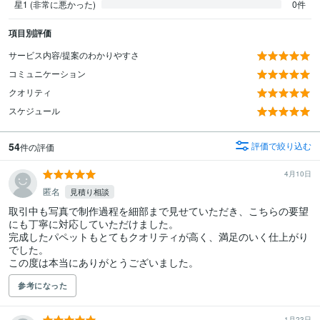
星1 (非常に悪かった)
0件
項目別評価
サービス内容/提案のわかりやすさ
コミュニケーション
クオリティ
スケジュール
54
評価で絞り込む
件の評価
4月10日
匿名
見積り相談
取引中も写真で制作過程を細部まで見せていただき、こちらの要望
にも丁寧に対応していただけました。

完成したパペットもとてもクオリティが高く、満足のいく仕上がり
でした。

この度は本当にありがとうございました。
参考になった
1月23日