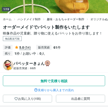
1/19
ホーム
ハンドメイド制作
趣味・おもちゃオーダー制作
オリジナルぬ
オーダーメイドでパペット製作をいたします
映像作品や児童劇、贈り物に使えるパペットをお作り致します！
物品配送可能
5.0
(54)
61
件
評価
販売実績
1
枠 / お願い中：
0
人
残り
パペッターきょん
総販売実績：
66件
無料で見積り相談
見積りから購入までの流れ
お気に入り(155)
出品者に質問