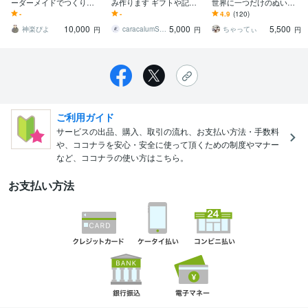
ーダーメイドでつくりま
み作ります ギフトや記念
世界に一つだけのぬいぐ
す 可愛らしい10cmぬいぐ
に♪オリジナルぬい
るみ作りませんか？
-
-
4.9
(120)
るみです！
10,000
5,000
5,500
神楽ぴよ
caracalumShige
ちゃってぃ
円
円
円
ご利用ガイド
サービスの出品、購入、取引の流れ、お支払い方法・手数料
や、ココナラを安心・安全に使って頂くための制度やマナー
など、ココナラの使い方はこちら。
お支払い方法