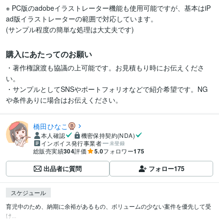
※ PC版のadobeイラストレーター機能も使用可能ですが、基本はiP
ad版イラストレーターの範囲で対応しています。

(サンプル程度の簡単な処理は大丈夫です)
購入にあたってのお願い
・著作権譲渡も協議の上可能です。お見積もり時にお伝えくださ
い。

・サンプルとしてSNSやポートフォリオなどで紹介希望です。NG
や条件ありに場合はお伝えください。
橋田ひなこ
本人確認
機密保持契約(NDA)
インボイス発行事業者
未登録
総販売実績
304
評価
5.0
フォロワー
175
出品者に質問
フォロー
175
スケジュール
育児中のため、納期に余裕があるもの、ボリュームの少ない案件を優先して受
け...