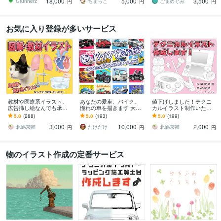
18,000
5,000
3,500
用利用可能！
Grunherz
ちまっこ
ごまめぐみ
円
円
円
お気に入り登録が多いサービス
教材や医療系イラスト、
あなたの愛車、バイク、
値下げしました！テクニ
広告挿し絵なんでも承り
憧れの車を描きます 大好
カルイラスト制作いたし
ます マジメな教材イラス
きな愛車を記念にイラス
ます 取扱説明書や、ぬり
5.0
(288)
5.0
(193)
5.0
(199)
トからポップなイラスト
ト化しませんか
えなどの線画に！
3,000
10,000
2,000
まで
北嶋京輔
たけだけ
北嶋京輔
円
円
円
物のイラスト作成の定番サービス