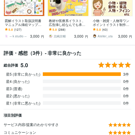
図解イラスト取扱説明書
教材や医療系イラスト、
小物・雑貨・人物等ワン
マニュアル挿絵マップ作
広告挿し絵なんでも承り
ポイントイラスト制作し
ります 安い早い！高品
ます マジメな教材イラス
ます 修正無制限！ オリジ
5.0
(127)
5.0
(288)
5.0
(43)
質！著作権譲渡込◎イン
トからポップなイラスト
ナルイラストで個性UP！
3,000
3,000
3,000
フォグラフィックや図表
まで
─ k studio ─
北嶋京輔
Atelier_uta
円
円
円
も
評価・感想（3件）- 非常に良かった
5.0
総合評価
星5 (非常に良かった)
3件
星4 (良かった)
0件
星3 (普通)
0件
星2 (悪かった)
0件
星1 (非常に悪かった)
0件
項目別評価
サービス内容/提案のわかりやすさ
コミュニケーション