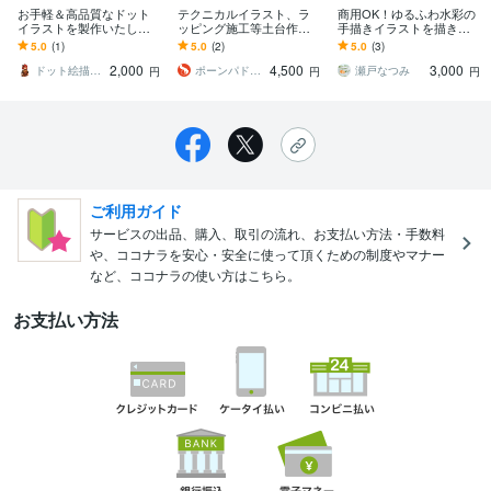
お手軽＆高品質なドット
テクニカルイラスト、ラ
商用OK！ゆるふわ水彩の
イラストを製作いたしま
ッピング施工等土台作成
手描きイラストを描きま
す 頭に描いたものを形に
します 自動車ラッピング
す 水彩だから優しい印象
5.0
(1)
5.0
(2)
5.0
(3)
しませんか！想像×創造得
のベースにも、品質を求
で個性が光る◎AIベクタ
2,000
4,500
3,000
意です！
めたい方にオススメ！
ーデータ納品可能
ドット絵描く人
ポーンパドール
瀬戸なつみ
円
円
円
ご利用ガイド
サービスの出品、購入、取引の流れ、お支払い方法・手数料
や、ココナラを安心・安全に使って頂くための制度やマナー
など、ココナラの使い方はこちら。
お支払い方法