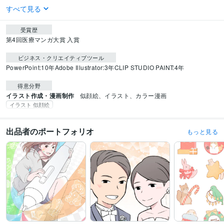
すべて見る
受賞歴
第4回医療マンガ大賞 入賞
ビジネス・クリエイティブツール
PowerPoint:10年
Adobe Illustrator:3年
CLIP STUDIO PAINT:4年
得意分野
イラスト作成・漫画制作
似顔絵、イラスト、カラー漫画
イラスト 似顔絵
出品者のポートフォリオ
もっと見る