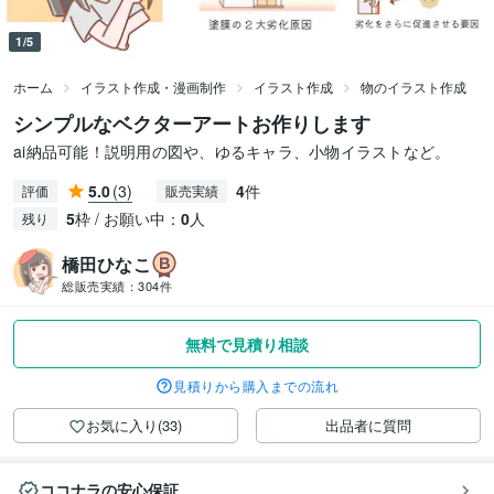
1/5
ホーム
イラスト作成・漫画制作
イラスト作成
物のイラスト作成
シンプルなベクターアートお作りします
ai納品可能！説明用の図や、ゆるキャラ、小物イラストなど。
5.0
(3)
4
件
評価
販売実績
5
枠 / お願い中：
0
人
残り
橋田ひなこ
総販売実績：
304件
無料で見積り相談
見積りから購入までの流れ
お気に入り(33)
出品者に質問
ココナラの安心保証