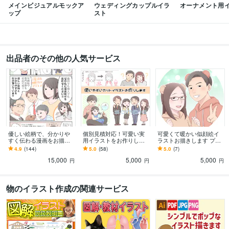
メインビジュアルモックア
ウェディングカップルイラ
オーナメント用
ップ
スト
出品者のその他の人気サービス
優しい絵柄で、分かりや
個別見積対応！可愛い実
可愛くて暖かい似顔絵イ
すく伝わる漫画をお描き
用イラストをお作りしま
ラストお描きします プレ
します 行政、医療、大手
す 元研究職が分かりやす
ゼント、記念日、アイコ
4.9
(144)
5.0
(58)
5.0
(7)
企業など実績豊富！似顔
く！挿絵、アイコン、動
ンに！老若男女何人でも
15,000
5,000
5,000
絵対応やシナリオ考案も
物、立ち絵など。
対応可。
円
円
円
物のイラスト作成の関連サービス