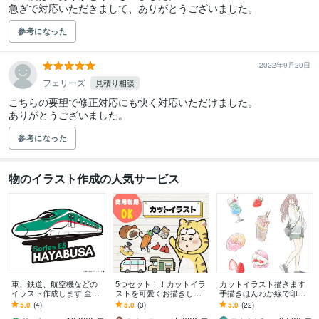
参考になった
2022年9月20日
フェリーズ
見積り相談
こちらの要望で修正対応にも快く対応いただけました。

ありがとうございました。
参考になった
物のイラスト作成の人気サービス
車、鉄道、航空機などの
5つセット！！カットイラ
カットイラスト描きます
イラスト作成します 全国
ストを可愛くお描きしま
手描きほんわか線で印象
展開する鉄道模型店での
す 3種類から選べるタッ
が柔らかいイラストをご
5.0
(4)
5.0
(3)
5.0
(22)
製作実績あり！
チ！挿絵、広告などの商
希望のあなたに