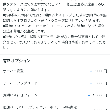
供をスムーズにできますのでなるべく5日以上ご連絡が途絶える状
態はないようにお願いします。

■お客様のご都合で進行が2週間以上ストップした場合は納品の有無
に関わらずプロジェクト完了・クローズにさせていただきます。

■最初にいただいたコピーからコンテンツが後に追加になった場合
は追加費用が発生致します。

■制作したLPは、掲載の不可の申し出がない場合は実績としてご紹
介させていただいております。不可の場合は事前にお申し出くださ
い。
有料オプション
＋
5,000円
サーバー設置
＋
5,000円
サーバーアップロード
＋
10,000円
お問い合わせフォーム
追加ページ1P (プライバシーポリシーや特商法
＋
30,000円