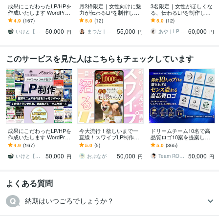
成果にこだわったLP/HPを
月2枠限定｜女性向けに魅
3名限定｜女性がほしくな
作成いたします WordPres
力が伝わるLPを制作しま
る、伝わるLPを制作しま
s/Studio 広告・集客・採用
す 原稿サポート×デザイン
す 修正無制限、低価格、
4.9
(167)
5.0
(12)
5.0
(12)
LPに対応
×UTAGE／STUDIO実装ま
高品質！WEB画像1枚プレ
50,000
55,000
60,000
で対応
ゼント中⭐︎
いけと【デザインスタジオ LOCAL】
まつだ｜セールスLP専門デザイナー
あや｜LPデザイナー
円
円
円
このサービスを見た人はこちらもチェックしています
成果にこだわったLP/HPを
今大流行！欲しいまで一
ドリームチーム10名で高
作成いたします WordPres
直線！スワイプLP制作し
品質ロゴ10案を提案しま
s/Studio 広告・集客・採用
ます 毎月3名様限定50%O
す 2～3案では不安な方向
4.9
(167)
5.0
(5)
5.0
(365)
LPに対応
FF！tokifyでスワイプLP制
け！選べないレベルの10
50,000
50,000
50,000
作
案をあなたへ！
いけと【デザインスタジオ LOCAL】
おぶなが
Team ROGOS
円
円
円
よくある質問
納期はいつごろでしょうか？