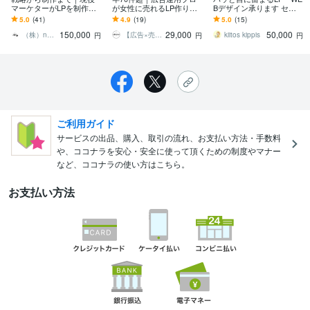
マーケターがLPを制作し
が女性に売れるLP作りま
Bデザイン承ります セー
ます PRO認定｜実績300
す CVR改善提案あり｜圧
ルスデザインを学んだか
5.0
(41)
4.9
(19)
5.0
(15)
本｜リサーチ・戦略策定
倒的運用実績で万全のマ
らできるデザイン！
150,000
29,000
50,000
から制作まで
ーケティング伴走
（株）nanimono 集客・採用支援
【広告×売れるLP支援】たか
kiitos kippis
円
円
円
ご利用ガイド
サービスの出品、購入、取引の流れ、お支払い方法・手数料
や、ココナラを安心・安全に使って頂くための制度やマナー
など、ココナラの使い方はこちら。
お支払い方法