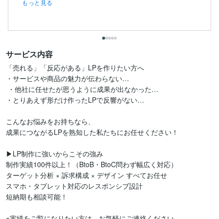
もっと見る
サービス内容
「売れる」「反応がある」LPを作りたい方へ

・サービスや商品の魅力が伝わらない…

 ・他社に任せたが思うように成果が出なかった…

・とりあえず形だけ作ったLPで反響がない…

こんなお悩みをお持ちなら、

成果につながるLPを熟知した私たちにお任せください！

▶LP制作に強いからこその強み

制作実績100件以上！（BtoB・BtoC問わず幅広く対応）

ターゲット分析 × 訴求構成 × デザイン すべてお任せ

スマホ・タブレット対応のレスポンシブ設計

短納期も相談可能！

※実績をご覧になりたい方は、お気軽にご連絡ください。
