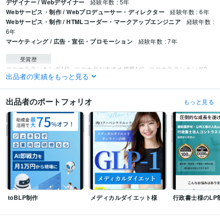
デザイナー / Webデザイナー
経験年数 : 5年
Webサービス・制作 / Webプロデューサー・ディレクター
経験年数 : 6年
Webサービス・制作 / HTMLコーダー・マークアップエンジニア
経験年数 :
6年
マーケティング / 広告・宣伝・プロモーション
経験年数 : 7年
受賞歴
ココナラランキング1位
ココナラおすすめ掲載1位
ココナラランキング2
出品者の実績をもっと見る
位
SEOアフィリエイト　KW1位　8サイト達成
ビジネス・クリエイティブツール
出品者のポートフォリオ
もっと見る
STUDIO:2年
WordPress:10年
Excel:10年
Google スプレッドシート:10年
PowerPoint:7年
Word:3年
BASE:8年
EC Force:4年
EC-CUBE:7年
Shopify:7年
freee:4年
Moneyfoward:4年
Google Analytics:10年
Google Tag Manager:10年
Hubspot:3年
Zoho:0年
Zapier:3年
ChatGPT:2年
Adobe Photoshop:10年
Adobe Illustrator:10年
得意分野
Web制作・HP作成・EC構築
HP:LPの作成
恋愛 仕事 ナイト
サービス
飲食
デザイン制作
画像作成
toBLP制作
メディカルダイエット様
行政書士様のLP
ナイト 飲食 美容