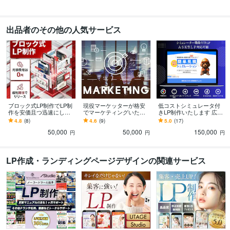
出品者のその他の人気サービス
ブロック式LP制作でLP制
現役マーケッターが格安
低コストシミュレータ付
作を安価且つ迅速にしま
でマーケティングいたし
きLP制作いたします 広告
す お急ぎの方・コストを
ます 業種問わず現役の広
運用1ヵ月付きASK型対応
4.8
(8)
4.6
(9)
5.0
(17)
かけれないけど集客をし
告代理店メンバーがマー
シミュレーター付きLP
50,000
50,000
150,000
たい方見てください
ケティングします。
円
円
円
LP作成・ランディングページデザインの関連サービス