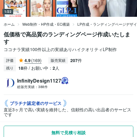
1/22
ホーム
Web制作・HP作成・EC構築
LP作成・ランディングページデザ
低価格で高品質のランディングページ作成いたしま
す
ココナラ実績100件以上の実績ありハイクオリティLP制作
4.9
(169)
207
件
評価
販売実績
18
枠 / お願い中：
2
人
残り
InfinityDesign1127
総販売実績：
388件
プラチナ認定者の
サービス
直近3ヶ月で高い実績を維持した、信頼性の高い出品者のサービス
です
無料で見積り相談