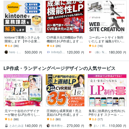
kintoneで業務システムを
CVR最大化CB機能or予約
コーポレートサイト制作
開発します 【中小企業向
機能付きLP作成します 最
いたします 編集が行いや
け】専用システムの構築
短5日納品！広告初期設定
すいstudioを使用して制作
5.0
(36)
4.9
(26)
5.0
(16)
で社内DXをサポート
付き！LP制作ならお任せ
いたします
500,000
120,000
180,000
ください
hero（ヒーロー）｜kintone
InfinityDesign1127
（株）NAGI
円
円
円
LP作成・ランディングページデザインの人気サービス
元マーケ会社のデザイナ
圧倒的な成果実績！売上
集客に効果的な女性向けL
ーが魅せるLPお作りしま
直結のLPを作成します Go
P作ります スクール・養
す マーケティング視点で
ogle・Meta広告で成果！
成講座系などのLPデザイ
5.0
(98)
5.0
(90)
5.0
(17)
反応を高めるLPを設計！
原稿ゼロから丸投げOK
ン実績多数！
140,000
270,000
110,000
とみたみほ
橋本務セールスデザインオフィス合同会社
まい｜WEBデザイナー・イラストレーター
円
円
円