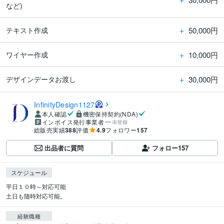
など)
＋
50,000円
テキスト作成
＋
10,000円
ワイヤー作成
＋
30,000円
デザインデータお渡し
InfinityDesign1127
本人確認
機密保持契約(NDA)
インボイス発行事業者
未登録
総販売実績
388
評価
4.9
フォロワー
157
出品者に質問
フォロー
157
スケジュール
平日１０時～対応可能

土日も随時対応可能。
経験職種