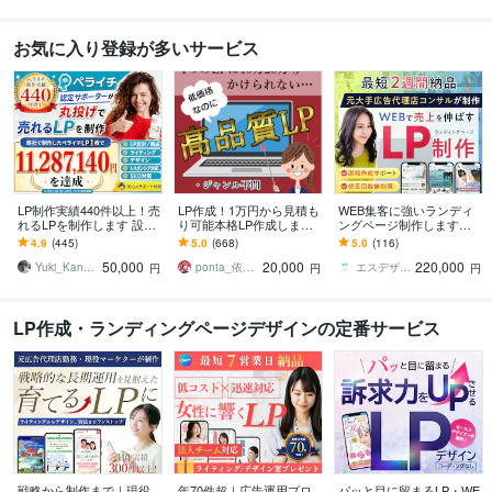
お気に入り登録が多いサービス
LP制作実績440件以上！売
LP作成！1万円から見積も
WEB集客に強いランディ
れるLPを制作します 設
り可能本格LP作成します
ングページ制作します
計、構成からライティン
元広告代理店勤務、現ア
【公式PRO認定済】広告
4.9
(445)
5.0
(668)
5.0
(116)
グ、デザインまで全て丸
フィリエイターがLP作成
成果を最大化するLPを制
50,000
20,000
220,000
投げ対応可能！
★サンプルあり
作します
Yuki_Kanamaru
ponta_依頼多数のため返信遅れます
エスデザインマーケティング
円
円
円
LP作成・ランディングページデザインの定番サービス
戦略から制作まで｜現役
年70件超｜広告運用プロ
パッと目に留まるLP・WE