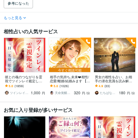
参考になった
もっと見る
相性占いの人気サービス
今すぐ相談可能
彼との魂のつながりを霊
相手の気持ち,未来❤️相性/
男女の相性を占い、お相
視でツインレイ鑑定しま
恋愛/離婚/結婚みます 【恋
手の潜在意識を読み解き
す 気になる彼とつながる
愛専門14年☪️】四柱推命×
ます 鑑定暦10年！未来を
5.0
(1859)
5.0
(1026)
4.9
(33)
ことができるのか鑑定し
タロットで現実的アドバ
変える鑑定士が、暦とカ
1,000
320
180
ます
イス✨
ードで占います！
ツインレイ縁結び専門鑑定士✢神結シオン✢
天命覚醒✴️開運コンサルタント☪️まさこ
たちばなふみか（舘花史圭）
円
円
/分
円
/分
お気に入り登録が多いサービス