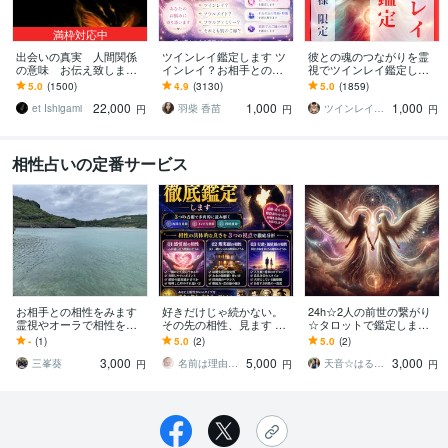
満枠対応中
出会いの真実 人間関係
ツインレイ鑑定します ツ
彼との魂のつながりを霊
の意味 お伝え致します
インレイ？お相手との魂
視でツインレイ鑑定しま
恋愛、結婚、家族、魂の
のつながりを知って前に
す 気になる彼とつながる
5.0
(1500)
4.9
(3130)
5.0
(1859)
約束。純粋な愛情の形を
進みたい方
ことができるのか鑑定し
22,000
1,000
1,000
心に刻んで生きる
ます
et Ishigami
羽柴 香苗
ツインレイ縁結び専門鑑定士✢神結シオン✢
円
円
円
相性占いの定番サービス
お相手との相性をみます
好きだけじゃ続かない。
24h☆2人の前世の繋がり
霊視やオーラで相性を見
その先の相性、見ます 結
☆タロットで鑑定します
ることができます。
婚相手・恋人の相性を徹
ツインレイ・運命の人・
-
(1)
5.0
(2)
5.0
(2)
底鑑定｜運命の相手の特
はじめて会ったような気
3,000
5,000
3,000
徴を具体的に
がしない方へ
三峯葵
名前は理由があり一旦削除しています。
天音☆はる【スターシード覚醒ヒーラー】
円
円
円