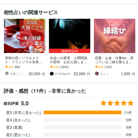
相性占いの関連サービス
満枠対応中
突然の恋！ソウルメイ
出会いの真実 人間関係
恋愛・お金・仕事etc…滞
ト・ツインソウル未来鑑
の意味 お伝え致します
っているご縁を整えます
定します 【ご縁結びプロ
恋愛、結婚、家族、魂の
あらゆるご縁を結ぶエネ
5.0
(99)
5.0
(1500)
5.0
(122)
鑑定歴25年・2万人】❤️恋
約束。純粋な愛情の形を
ルギー調整
22,000
22,000
1,000
愛❤️結婚❤️復縁
心に刻んで生きる
大和こころ❤️ご縁結び師【鑑定歴25年】
et Ishigami
カニィ
円
円
円
評価・感想（11件）- 非常に良かった
5.0
総合評価
星5 (非常に良かった)
11件
星4 (良かった)
0件
星3 (普通)
0件
星2 (悪かった)
0件