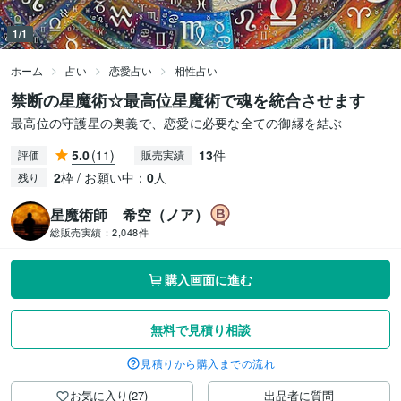
1/1
ホーム
占い
恋愛占い
相性占い
禁断の星魔術☆最高位星魔術で魂を統合させます
最高位の守護星の奥義で、恋愛に必要な全ての御縁を結ぶ
5.0
(11)
13
件
評価
販売実績
2
枠 / お願い中：
0
人
残り
星魔術師 希空（ノア）
総販売実績：
2,048件
購入画面に進む
無料で見積り相談
見積りから購入までの流れ
お気に入り(27)
出品者に質問