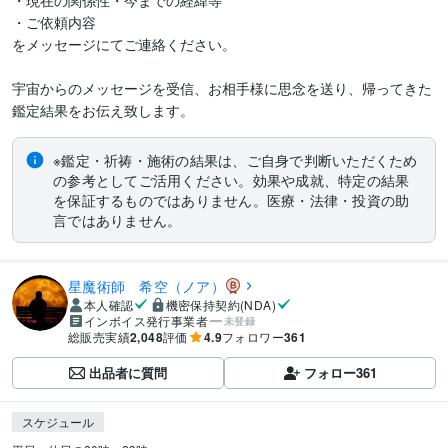
・現在の関係性・今までの経緯等

・ご依頼内容

をメッセージにてご連絡ください。

宇宙からのメッセージを受信、お相手様に思念を送り、帰ってきた
鑑定結果をお伝え致します。
※鑑定・祈祷・施術の結果は、ご自身で判断いただくため
の参考としてご活用ください。効果や成就、特定の結果
を保証するものではありません。医療・法律・投資の助
言ではありません。
星魔術師 希空（ノア）
本人確認
機密保持契約(NDA)
インボイス発行事業者
未登録
総販売実績
2,048
評価
4.9
フォロワー
361
出品者に質問
フォロー
361
スケジュール