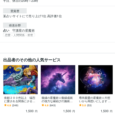
平日、休日の20時～23時
受賞歴
某占いサイトにて売り上げ1位.高評価1位
得意分野
占い
守護星の星魔術
恋愛・人間関係・前世
出品者のその他の人気サービス
依頼２００件以上 猛烈
復縁の星魔術☆復縁成就
尊尚親愛の星魔術☆片想
に愛される関係にさせま
の強力な縁結びの施術を
いから両想いにします 星
す 奇跡の鑑定で、彼から
します 【依頼500件以
魔術と守護星の光で二人
4.9
(249)
4.9
(643)
5.0
(53)
猛烈に愛される人生を手
上】守護星が復縁を成就
の魂は融合します。
1,500
1,500
1,500
に入れませんか？
させます。
円
円
円