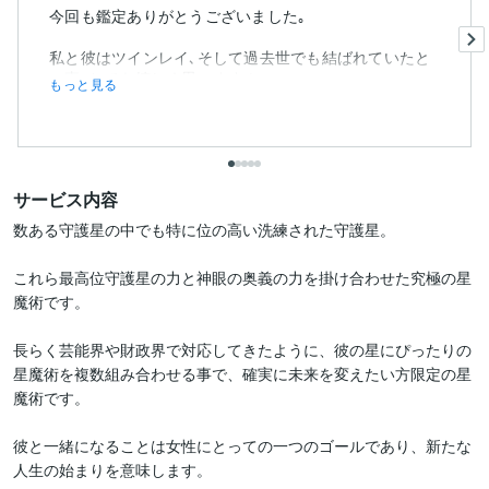
今回も鑑定ありがとうございました｡
私と彼はツインレイ､そして過去世でも結ばれていたと
の事､とても嬉しく思います！
もっと見る
サービス内容
数ある守護星の中でも特に位の高い洗練された守護星。

これら最高位守護星の力と神眼の奥義の力を掛け合わせた究極の星
魔術です。

長らく芸能界や財政界で対応してきたように、彼の星にぴったりの
星魔術を複数組み合わせる事で、確実に未来を変えたい方限定の星
魔術です。

彼と一緒になることは女性にとっての一つのゴールであり、新たな
人生の始まりを意味します。
