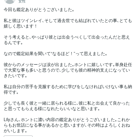
女性
今回も鑑定ありがとうございました｡

私と彼はツインレイ､そして過去世でも結ばれていたとの事､とても
嬉しく思います！

そう考えると､やっぱり彼とは出会うべくして出会ったんだと思え
るんです｡

なので鑑定結果を聞いて“なるほど！”って思えました｡

彼からのメッセージは涙が出ました｡ホントに嬉しいです｡単身赴任
で大変な事も多いと思うので､少しでも彼の精神的支えになってい
きたいです｡

私は自分の苦手を克服するために学びをしなければいけない事も納
得です｡

少しでも長く彼と一緒に居られる様に､彼に私と出会えて良かった
と思ってもらえる様になれたらいいなと思います｡

Lilyさん､ホントに濃い内容の鑑定ありがとうございました｡これか
らもお世話になる事があるかと思いますが､その時はよろしくおね
がいします｡