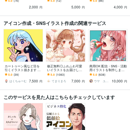
5.0
(76)
5.0
(12)
5.0
(86)
ログ・LINE・YouTube・
ト、ブログ吹出し、X、 W
ログ吹き出し、X、HP、
2,000
5,000
4,000
Web素材☆
eb素材、似顔絵
チラシ、表情セット
円
円
円
アイコン作成・SNSイラスト作成の関連サービス
カートゥーン風など目を
修正無料◎ふわふわ可愛
商用OK 配信・SNS・活動
引くイラスト描きます SN
いイラストをお届けしま
用イラストを制作します
Sアイコンや記念イラス
す X、YouTube、グッズな
商用OK 様々なタッチで
5.0
(39)
5.0
(1083)
5.0
(638)
ト、立ち絵、キャラデザ
ど様々な用途で使用可能
理想通りのアイコンお描
7,500
7,000
10,000
におすすめ！
です◎
きいたします。
はくちゅーむ
てまりまろ
ウヤ ユリコ
円
円
円
このサービスを見た人はこちらもチェックしています