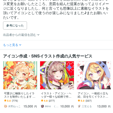
ス変更をお願いしたところ、意図を組んだ提案があってよりイメー
ジに近くなりましたし、何と言っても想像以上に素敵なイラストを
頂いてアイコンとして使うのが楽しみになりました♪またお願いい
たいです。
参考になった
出品者からの返信を読む
もっと見る
アイコン作成・SNSイラスト作成の人気サービス
可愛さに極振りしたイラ
イラスト・アイコン・ヘ
アイコン、一枚絵☆立ち
ストを制作いたします ★
ッダー様々な絵柄で作成
絵、目を引くイラスト描
商用利用＆二次利用込
します 商用可！似顔絵・
きます イリアム、サム
5.0
(775)
4.9
(277)
5.0
(337)
み！ミニキャラは小物２
ブログ・インスタ・動画
ネ、live2D、YouTube、歌
15,000
10,000
13,000
点まで無料！★
配信サムネ等用途様々！
ってみたも
木野ねっこ
96no くろの
三笠える
円
円
円