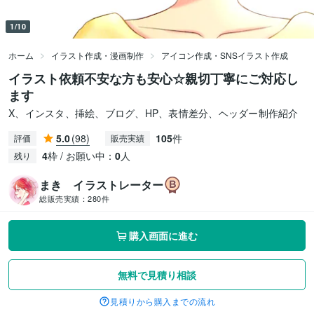
1/10
ホーム
イラスト作成・漫画制作
アイコン作成・SNSイラスト作成
イラスト依頼不安な方も安心☆親切丁寧にご対応し
ます
X、インスタ、挿絵、ブログ、HP、表情差分、ヘッダー制作紹介
5.0
(98)
105
件
評価
販売実績
4
枠 / お願い中：
0
人
残り
まき イラストレーター
総販売実績：
280件
購入画面に進む
無料で見積り相談
見積りから購入までの流れ