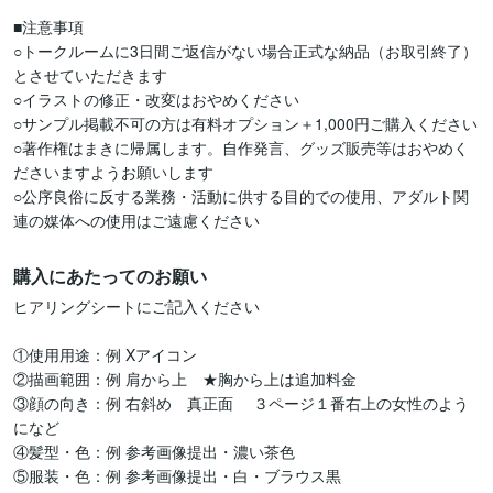
■注意事項

○トークルームに3日間ご返信がない場合正式な納品（お取引終了）
とさせていただきます

○イラストの修正・改変はおやめください

○サンプル掲載不可の方は有料オプション＋1,000円ご購入ください

○著作権はまきに帰属します。自作発言、グッズ販売等はおやめく
ださいますようお願いします

○公序良俗に反する業務・活動に供する目的での使用、アダルト関
連の媒体への使用はご遠慮ください
購入にあたってのお願い
ヒアリングシートにご記入ください

①使用用途：例 Xアイコン

②描画範囲：例 肩から上　★胸から上は追加料金

③顔の向き：例 右斜め　真正面 　３ページ１番右上の女性のよう
になど

④髪型・色：例 参考画像提出・濃い茶色

⑤服装・色：例 参考画像提出・白・ブラウス黒
