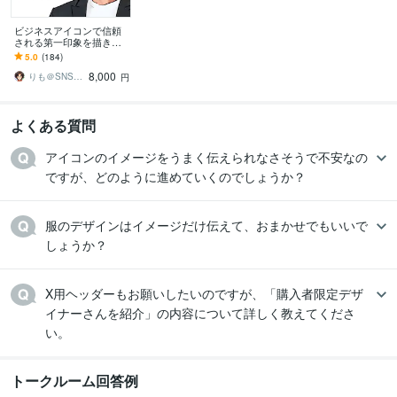
ビジネスアイコンで信頼
される第一印象を描きま
す 発信内容が伝わるプロ
5.0
(184)
フィールへ
8,000
りも＠SNS第1印象設計者
円
よくある質問
アイコンのイメージをうまく伝えられなさそうで不安なの
ですが、どのように進めていくのでしょうか？
服のデザインはイメージだけ伝えて、おまかせでもいいで
しょうか？
X用ヘッダーもお願いしたいのですが、「購入者限定デザ
イナーさんを紹介」の内容について詳しく教えてくださ
い。
トークルーム回答例