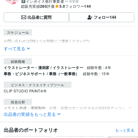
インボイス発行事業者
未登録
総販売実績
280
評価
5.0
フォロワー
144
出品者に質問
フォロー
144
スケジュール
すべて見る
経験職種
イラストレーター・漫画家 / イラストレーター
経験年数 : 4年
事務・ビジネスサポート / 事務（一般事務）
経験年数 : 15年
ビジネス・クリエイティブツール
CLIP STUDIO PAINT:4年
得意分野
イラスト作成・漫画制作
起業・副業の方におすすめの似顔絵アイコン
ご
出品者の実績をもっと見る
長寿のお祝いに心に残る似顔絵プレゼント
表情６点セット
簡単ヒアリン
グですぐ納品シンプルアイコン
似顔絵
アイコン
副業
ヘッダー
リアル
Twitter
ブログ
シンプル
出品者のポートフォリオ
もっと見る
インスタ
表情セット