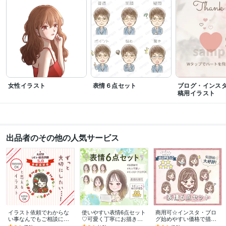
女性イラスト
表情６点セット
ブログ・インス
稿用イラスト
出品者のその他の人気サービス
イラスト依頼でわからな
使いやすい表情6点セット
商用可☆インスタ・ブロ
い事なんでもご相談にの
♡可愛く丁寧にお描きし
グ始めやすい価格で描き
ります X・インスタ・ブ
ます インスタ挿絵、セッ
ます インスタ、挿絵、ブ