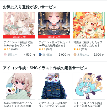
お気に入り登録が多いサービス
満枠対応中
満枠対応中
アイコン〜１枚絵まで温
アイコン・歌ってみた・Li
可愛さに極振りしたイラ
かみのあるイラストを描
ve2D立ち絵等描きます ち
ストを制作いたします ★
きます ★ココナラ自体が
びキャラや配信用イラス
商用利用＆二次利用込
5.0
(1075)
5.0
(885)
5.0
(775)
初めての方も、お気軽に
ト等、幅広く制作してい
み！ミニキャラは小物２
4,500
15,000
15,000
ご相談ください♪★
ます！
点まで無料！★
黒豆ちゃ
茶木藍波
木野ねっこ
円
円
円
アイコン作成・SNSイラスト作成の定番サービス
Twitter等SNSのアイコン
元アニメーターが世界に
ぷよぷよ風イラスト描き
お描きします 自分専用の
ひとつのアイコンを描き
ます ご自身をあの絵柄で