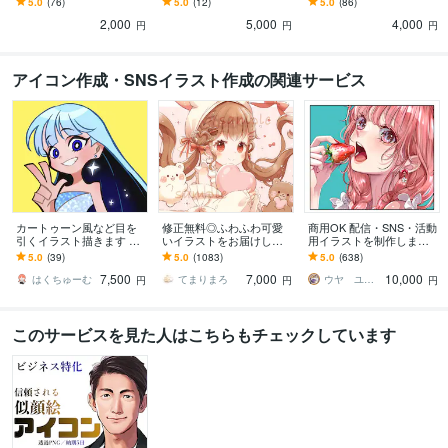
5.0
(76)
5.0
(12)
5.0
(86)
ログ・LINE・YouTube・
ト、ブログ吹出し、X、 W
ログ吹き出し、X、HP、
2,000
5,000
4,000
Web素材☆
eb素材、似顔絵
チラシ、表情セット
円
円
円
アイコン作成・SNSイラスト作成の関連サービス
カートゥーン風など目を
修正無料◎ふわふわ可愛
商用OK 配信・SNS・活動
引くイラスト描きます SN
いイラストをお届けしま
用イラストを制作します
Sアイコンや記念イラス
す X、YouTube、グッズな
商用OK 様々なタッチで
5.0
(39)
5.0
(1083)
5.0
(638)
ト、立ち絵、キャラデザ
ど様々な用途で使用可能
理想通りのアイコンお描
7,500
7,000
10,000
におすすめ！
です◎
きいたします。
はくちゅーむ
てまりまろ
ウヤ ユリコ
円
円
円
このサービスを見た人はこちらもチェックしています