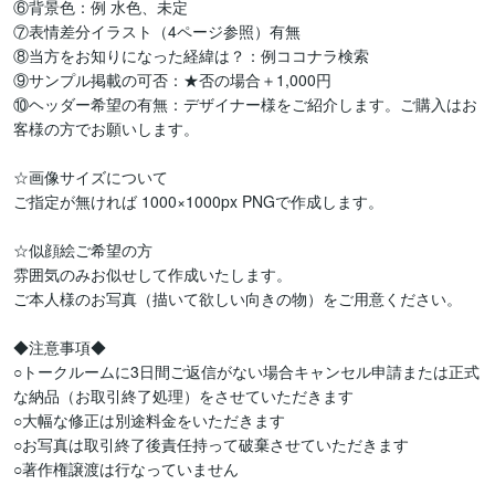
⑥背景色：例 水色、未定

⑦表情差分イラスト（4ページ参照）有無

⑧当方をお知りになった経緯は？：例ココナラ検索

⑨サンプル掲載の可否：★否の場合＋1,000円

⑩ヘッダー希望の有無：デザイナー様をご紹介します。ご購入はお
客様の方でお願いします。

☆画像サイズについて

ご指定が無ければ 1000×1000px PNGで作成します。

☆似顔絵ご希望の方

雰囲気のみお似せして作成いたします。

ご本人様のお写真（描いて欲しい向きの物）をご用意ください。

◆注意事項◆

○トークルームに3日間ご返信がない場合キャンセル申請または正式
な納品（お取引終了処理）をさせていただきます

○大幅な修正は別途料金をいただきます

○お写真は取引終了後責任持って破棄させていただきます

○著作権譲渡は行なっていません