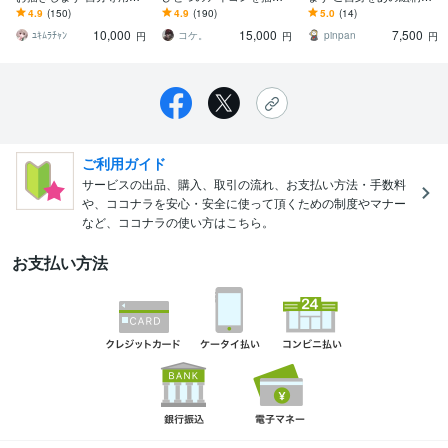
かわいいオリジナルアイ
ます ロボ・人物・動物な
表現！(全身イラスト)
4.9
(150)
4.9
(190)
5.0
(14)
コン
ど◆丁寧なヒアリングで
10,000
15,000
7,500
「らしさ」を形に
ﾕｷﾑﾗﾁｬﾝ
コケ。
pinpan
円
円
円
ご利用ガイド
サービスの出品、購入、取引の流れ、お支払い方法・手数料
や、ココナラを安心・安全に使って頂くための制度やマナー
など、ココナラの使い方はこちら。
お支払い方法