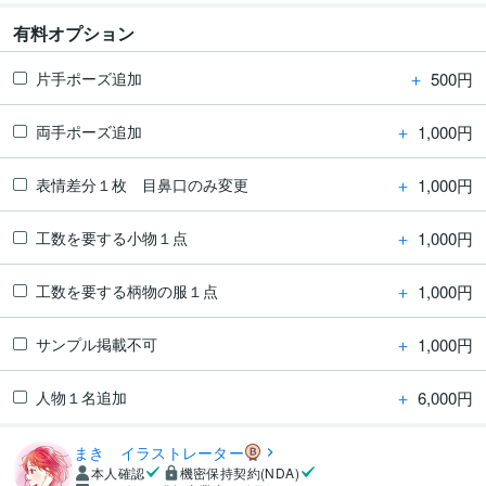
有料オプション
＋
500円
片手ポーズ追加
＋
1,000円
両手ポーズ追加
＋
1,000円
表情差分１枚 目鼻口のみ変更
＋
1,000円
工数を要する小物１点
＋
1,000円
工数を要する柄物の服１点
＋
1,000円
サンプル掲載不可
＋
6,000円
人物１名追加
まき イラストレーター
本人確認
機密保持契約(NDA)