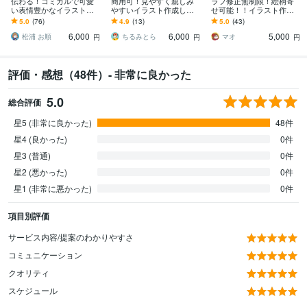
伝わる！コミカルで可愛
商用可！見やすく親しみ
ラフ修正無制限！絵柄寄
い表情豊かなイラスト描
やすいイラスト作成しま
せ可能！！イラスト作成
きます 挿絵・チラシ・リ
す 大人向けから子供向け
します 【商用可】SNS集
5.0
(76)
4.9
(13)
5.0
(43)
ーフレット・HP等 / 大量
まで！アイコンや挿し絵
客・キャラデザ・似顔
6,000
6,000
5,000
注文実績あり！
にもぜひどうぞ！
絵・アイコン・配信対応
松浦 お順
ちるみとら
マオ
円
円
円
評価・感想（48件）- 非常に良かった
5.0
総合評価
星5 (非常に良かった)
48件
星4 (良かった)
0件
星3 (普通)
0件
星2 (悪かった)
0件
星1 (非常に悪かった)
0件
項目別評価
サービス内容/提案のわかりやすさ
コミュニケーション
クオリティ
スケジュール