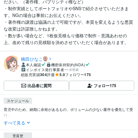
ださい。（著作権、パブリシティ権など）

・制作実績としてポートフォリオやSNSで紹介させていただきま
す。NGの場合は事前にお伝えください。

・著作権の譲渡は協議の上で可能ですが、本質を変えるような悪質
な改変は許諾致しかねます。

・数が多い場合など、1枚仮見積もり価格で制作・意識あわせの
上、改めて残りの見積額を決めさせていただく場合があります。
橋田ひなこ
本人確認
機密保持契約(NDA)
インボイス発行事業者
未登録
総販売実績
304
評価
5.0
フォロワー
175
出品者に質問
フォロー
175
スケジュール
育児中のため、納期に余裕があるもの、ボリュームの少ない案件を優先して受
け...
すべて見る
受賞歴