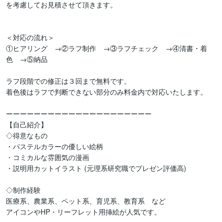
を考慮してお見積させて頂きます。

＜対応の流れ＞

①ヒアリング　→②ラフ制作　→③ラフチェック　→④清書・着
色　→⑤納品

ラフ段階での修正は３回まで無料です。

着色後はラフで判断できない部分のみ料金内で対応いたします。

ーーーーーーーーーーーーーーーーーーーーー

【自己紹介】

◇得意なもの

・パステルカラーの優しい絵柄

・コミカルな雰囲気の漫画

・説明用カットイラスト (元理系研究職でプレゼン評価高)

◇制作経験

医療系、農業系、ペット系、育児系、教育系　など

アイコンやHP・リーフレット用挿絵が人気です。
