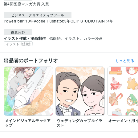
第4回医療マンガ大賞 入賞
ビジネス・クリエイティブツール
PowerPoint:10年
Adobe Illustrator:3年
CLIP STUDIO PAINT:4年
得意分野
イラスト作成・漫画制作
似顔絵、イラスト、カラー漫画
イラスト 似顔絵
出品者のポートフォリオ
もっと見る
メインビジュアルモックア
ウェディングカップルイラ
オーナメント用
ップ
スト