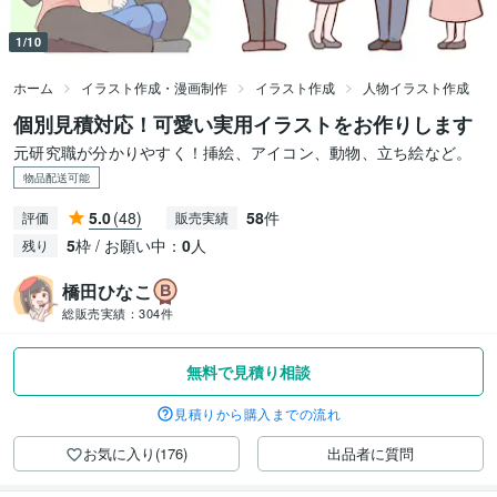
1/10
ホーム
イラスト作成・漫画制作
イラスト作成
人物イラスト作成
個別見積対応！可愛い実用イラストをお作りします
元研究職が分かりやすく！挿絵、アイコン、動物、立ち絵など。
物品配送可能
5.0
(48)
58
件
評価
販売実績
5
枠 / お願い中：
0
人
残り
橋田ひなこ
総販売実績：
304件
無料で見積り相談
見積りから購入までの流れ
お気に入り(176)
出品者に質問