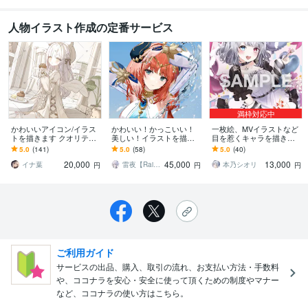
人物イラスト作成の定番サービス
満枠対応中
かわいいアイコン/イラス
かわいい！かっこいい！
一枚絵、MVイラストなど
トを描きます クオリティ
美しい！イラストを描き
目を惹くキャラを描きま
を重視してご要望にお答
ます 高いクオリティでお
す 歌ってみた、パネル開
5.0
(141)
5.0
(58)
5.0
(40)
えします！
届けいたします！
け、記念、サムネ、特典
20,000
45,000
13,000
など対応中です！！
イナ葉
雷夜【Raiya】
本乃シオリ
円
円
円
ご利用ガイド
サービスの出品、購入、取引の流れ、お支払い方法・手数料
や、ココナラを安心・安全に使って頂くための制度やマナー
など、ココナラの使い方はこちら。