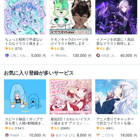
ちょっと昭和で平成なレ
ケモノキャラのパーツ分
イメージを武器に！高品
トロなイラスト描きます
けイラスト制作します 顔
質なイラスト制作します
昭和・平成レトロ☆ネオ
が良いイケケモVtuberに
配信イラスト、立ち絵、
5.0
(273)
5.0
(2)
5.0
(2)
ン☆パステル
なりたい方、お任せくだ
キャラデザまで幅広くお
5,000
130,000
40,000
さい！
まかせください！
三角ころねる☆プロフ必読願います
Mocota（もこた）
e武器_お仕事募集中！
円
円
円
お気に入り登録が多いサービス
スピード納品！ポップで
最短2日！かわいいイラス
アニメ塗りでキャッチー
目を惹く人物×動物描きま
ト描きます アイコン・ミ
で目立つイラストを描き
す 挿絵・動画・グッズな
ニキャラ・４コマ・立ち
ます 動画用、スチル、ア
5.0
(1341)
5.0
(2995)
5.0
(491)
ど鮮やかな配色で個性を
絵をスピード納品しま
イコン等、目を引くイラ
10,000
8,000
19,000
出したい方へ
す！
ストをご希望の方に！
hoppe（ほっぺ）
あかつき ひな
こでびる
円
円
円