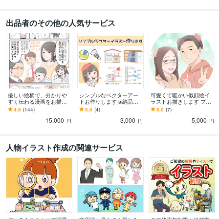
出品者のその他の人気サービス
優しい絵柄で、分かりや
シンプルなベクターアー
可愛くて暖かい似顔絵イ
すく伝わる漫画をお描き
トお作りします ai納品可
ラストお描きします プレ
します 行政、医療、大手
能！説明用の図や、ゆる
ゼント、記念日、アイコ
4.9
(144)
5.0
(4)
5.0
(7)
企業など実績豊富！似顔
キャラ、小物イラストな
ンに！老若男女何人でも
15,000
3,000
5,000
絵対応やシナリオ考案も
ど。
対応可。
円
円
円
人物イラスト作成の関連サービス