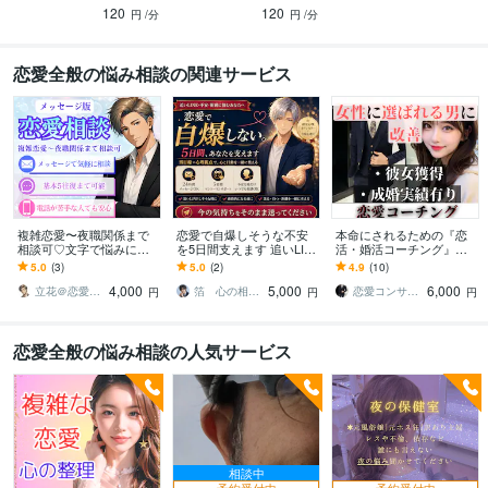
120
120
ます
アドバイスも可能です
円
/分
円
/分
恋愛全般の悩み相談の関連サービス
複雑恋愛〜夜職関係まで
恋愛で自爆しそうな不安
本命にされるための『恋
相談可♡文字で悩みに答
を5日間支えます 追いLIN
活・婚活コーチング』承
えます 5往復。現状を客観
E前に男目線で心と行動を
ります 非モテを脱出→恋
5.0
(3)
5.0
(2)
4.9
(10)
的に分析して、進むべき
整理
愛がうまくいかない原
4,000
5,000
6,000
【選択肢】を示します
因、全て洗い出します
立花＠恋愛心理カウンセラー
箔 心の相談室
恋愛コンサルタント 真希
円
円
円
恋愛全般の悩み相談の人気サービス
相談中
予約受付中
予約受付中