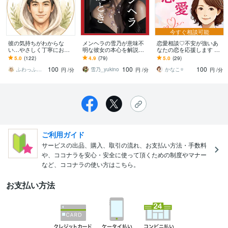
今すぐ相談可能
彼の気持ちがわからな
メンヘラの雪乃が意味不
恋愛相談♡不安が強いあ
い…やさしく丁寧にお伝
明な彼女の本心を解説し
なたの恋を応援します 不
えします 彼の本音を徹底
ます 謎すぎる…彼女の言
安障害/パニック/依存/分離
5.0
(122)
4.9
(79)
5.0
(29)
解説☘️知る→落ちつく→
動に振り回されてどうし
不安/経験者がお聞きしま
100
100
100
冷静に考える→行動する
ようもないアナタへ✿
す
ふわっふわのカシミヤ
雪乃_yukino
かなこ⭐️
円
/分
円
/分
円
/分
ご利用ガイド
サービスの出品、購入、取引の流れ、お支払い方法・手数料
や、ココナラを安心・安全に使って頂くための制度やマナー
など、ココナラの使い方はこちら。
お支払い方法