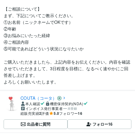
【ご相談について】

まず、下記についてご教示ください。

①お名前（ニックネームでOKです）

②年齢

③お悩みにいたった経緯

④ご相談内容

⑤可能であればどういう状況になりたいか

ご購入いただきましたら、上記内容をお伝えください。内容を確認
させていただきまして、3日程度を目標に、なるべく速やかにご回
答差し上げます。

よろしくお願いいたします。
COUTA（コータ）
本人確認
機密保持契約(NDA)
インボイス発行事業者
未登録
総販売実績
2
評価
5.0
フォロワー
16
出品者に質問
フォロー
16