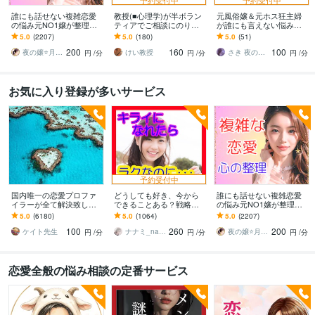
誰にも話せない複雑恋愛
教授(■心理学)が半ボラン
元風俗嬢＆元ホス狂主婦
の悩み元NO1嬢が整理し
ティアでご相談にのりま
が誰にも言えない悩み聴
ます 夜職女性への恋・夜
す プロカウンセリングや
きます 不倫・レス・性
5.0
(2207)
5.0
(180)
5.0
(51)
職恋愛・不倫・片思い・
経験者アドバイス等では
癖・ホスト依存など誰に
200
160
100
年の差・遠距離・失恋
解決不可の方へも。
も言えない悩み聴かせて
夜の嬢⭐月島みと｜複雑恋愛カウンセラー
けい教授
さき 夜の保健室
円
/分
円
/分
円
/分
ね
お気に入り登録が多いサービス
予約受付中
国内唯一の恋愛プロファ
どうしても好き、今から
誰にも話せない複雑恋愛
イラーが全て解決致しま
できることある？戦略立
の悩み元NO1嬢が整理し
す 恋愛・片想い・夫婦etc
てます 可能性を上げる作
ます 夜職女性への恋・夜
5.0
(6180)
5.0
(1064)
5.0
(2207)
どんな悩みでも解決でき
業をしましょう⭐️具体的な
職恋愛・不倫・片思い・
100
260
200
ます！
次の一手を考えます
年の差・遠距離・失恋
ケイト先生
ナナミ_nanami
夜の嬢⭐月島みと｜複雑恋愛カウンセラー
円
/分
円
/分
円
/分
恋愛全般の悩み相談の定番サービス