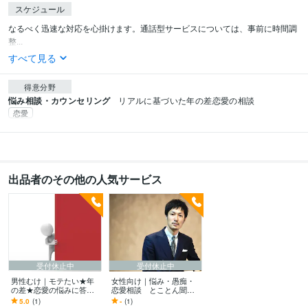
スケジュール
なるべく迅速な対応を心掛けます。通話型サービスについては、事前に時間調
整...
すべて見る
得意分野
悩み相談・カウンセリング
リアルに基づいた年の差恋愛の相談
恋愛
出品者のその他の人気サービス
受付休止中
受付休止中
男性むけ｜モテたい★年
女性向け｜悩み・愚痴・
の差★恋愛の悩みに答え
恋愛相談 とことん聞き
ます ◎年下と恋愛希望◎
ます ◆不倫経験・年の差
5.0
(1)
-
(1)
モテるための基本を教え
経験アリ｜実体験による