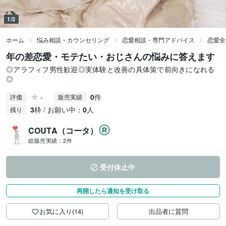
1/2
ホーム
悩み相談・カウンセリング
恋愛相談・専門アドバイス
恋愛全
年の差恋愛・モテたい・おじさんの悩みに答えます
◎アラフィフ男性歓迎◎実体験と改善の具体策で前向きになれる
◎
-
0
件
評価
販売実績
3
枠 / お願い中：
0
人
残り
COUTA（コータ）
総販売実績：
2件
受付休止中
再開したら通知を受け取る
お気に入り(14)
出品者に質問