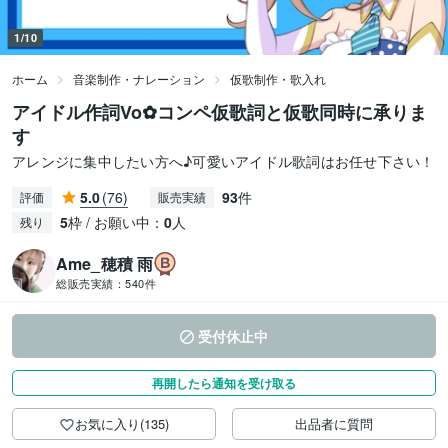
1/10
ホーム
音楽制作・ナレーション
仮歌制作・歌入れ
アイドル作詞Vo✿コンペ仮歌詞と仮歌同時に承りま
す
アレンジに集中したい方へ♪可愛いアイドル歌詞はお任せ下さい！
5.0
(76)
93
件
評価
販売実績
5
枠 / お願い中：
0
人
残り
Ame_穂積 雨
総販売実績：
540件
受付休止中
再開したら通知を受け取る
お気に入り(135)
出品者に質問