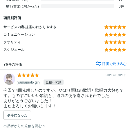
星1 (非常に悪かった)
0件
項目別評価
サービス内容/提案のわかりやすさ
コミュニケーション
クオリティ
スケジュール
76
評価で絞り込む
件の評価
2023年2月23日
yamamoto ginji
見積り相談
今回で4回依頼したのですが、やはり雨様の歌詞と歌唱力大好きで
す。ものすごいいい歌詞と、迫力のある癒される声でした。

ありがとうございました！

またよろしくお願いします！
参考になった
出品者からの返信を読む