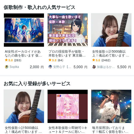
仮歌制作・歌入れの人気サービス
AI女性ボーカロイドがあ
プロの現役歌手が仮歌・
女性仮歌☆計5000曲以
なたの曲を歌います 仮
本歌を歌います 東京藝術
上！魂込めて歌います エ
歌、本歌OK・SunoAI対
大学声楽科卒業！あなた
ディットが楽♪すぐ提出可
5.0
(263)
5.0
(64)
5.0
(2462)
応・次世代歌入れサービ
の大事な一曲を歌います
能♪毎月採用♪テレビ出演
2,000
5,000
5,500
ス！
有♪
Sopika
安野心子【安心さん】
加藤はるか_Sing
円
円
円
お気に入り登録が多いサービス
女性仮歌☆計5000曲以
女性本歌仮歌☆即納可✩キ
毎月採用頂いておりま
上！魂込めて歌います エ
ュート＆クールに歌いま
す！幅広く仮歌を歌いま