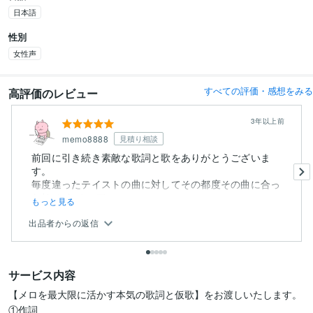
日本語
性別
女性声
すべての評価・感想をみる
高評価のレビュー
3年以上前
memo8888
見積り相談
前回に引き続き素敵な歌詞と歌をありがとうございま
す。
毎度違ったテイストの曲に対してその都度その曲に合っ
た(しかもメロデ...
もっと見る
出品者からの返信
サービス内容
【メロを最大限に活かす本気の歌詞と仮歌】をお渡しいたします。

①作詞
