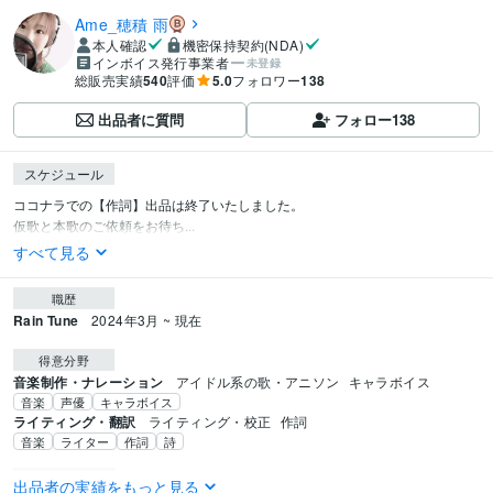
Ame_穂積 雨
本人確認
機密保持契約(NDA)
インボイス発行事業者
未登録
総販売実績
540
評価
5.0
フォロワー
138
出品者に質問
フォロー
138
スケジュール
ココナラでの【作詞】出品は終了いたしました。

仮歌と本歌のご依頼をお待ち...
すべて見る
職歴
Rain Tune
2024年3月 ~ 現在
得意分野
音楽制作・ナレーション
アイドル系の歌・アニソン
キャラボイス
音楽
声優
キャラボイス
ライティング・翻訳
ライティング・校正
作詞
音楽
ライター
作詞
詩
学歴
出品者の実績をもっと見る