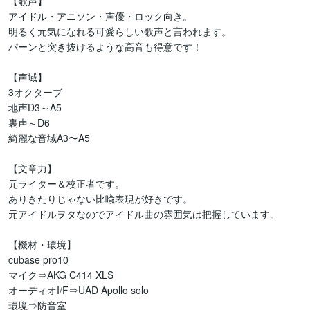
【歌声】

アイドル・アニソン・声優・ロック向き。

明るく元気になれる可愛らしい歌声と言われます。

パーンと突き抜けるような高音も得意です！

【声域】

3オクターブ

地声D3～A5

裏声～D6

綺麗な音域A3〜A5

【文章力】

元ライター＆校正者です。

ありきたりじゃない比喩表現が好きです。

元アイドルヲタなのでアイドル曲の雰囲気は把握しています。

【機材・環境】

cubase pro10

マイク⇒AKG C414 XLS

オーディオI/F⇒UAD Apollo solo

環境⇒防音室
