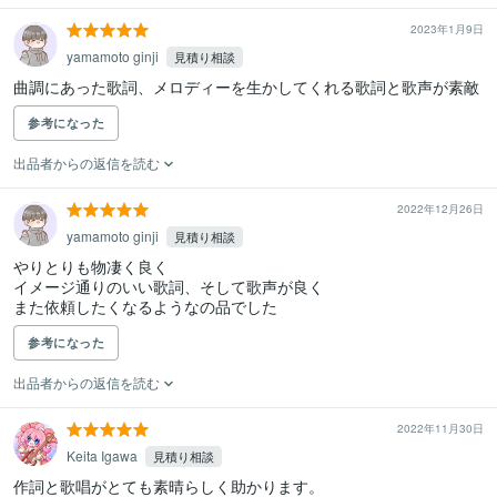
2023年1月9日
yamamoto ginji
見積り相談
参考になった
出品者からの返信を読む
2022年12月26日
yamamoto ginji
見積り相談
やりとりも物凄く良く

イメージ通りのいい歌詞、そして歌声が良く

また依頼したくなるようなの品でした
参考になった
出品者からの返信を読む
2022年11月30日
Keita Igawa
見積り相談
作詞と歌唱がとても素晴らしく助かります。
