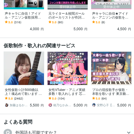
受付休止中
受付休止中
声キャラに自信！アイド
元ライター＆校閲ガール
声キャラに自信★アイド
ル・アニソン仮歌採用し
のボーカリストが作詞を
ル・アニソンの仮歌を承
てます 企業歌唱もあり！
します ファンが喜ぶ歌詞
ります アイドルコンペ採
5.0
(316)
5.0
(90)
5.0
(8)
【高音質機材を使用】き
作成！ヲタだからこそヲ
用あり【高音質機材】2テ
4,000
5,000
4,500
らめく女性高音ボイス☆
タの気持ちがわかる
イク＆コーラスW付！
円
円
円
仮歌制作・歌入れの関連サービス
女性仮歌☆計5000曲以
女性VTuber・アニメ実績
プロの現役歌手が仮歌・
上！魂込めて歌います エ
多数！歌入れします 芯の
本歌を歌います 東京藝術
ディットが楽♪すぐ提出可
ある声で表情豊かに曲の
大学声楽科卒業！あなた
5.0
(2462)
5.0
(104)
5.0
(64)
能♪毎月採用♪テレビ出演
魅力を引き出します！仮
の大事な一曲を歌います
5,500
5,000
5,000
有♪
歌&本歌に！
加藤はるか_Sing
箱乃なかみ（Hakono Nakami）
安野心子【安心さん】
円
円
円
よくある質問
外国語も可能ですか？