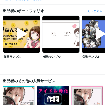
学歴とか職歴ってここに必要ないと思うんですよね。だからこの仕事を始め
た時期を書きます！
2021年4月 ~ 現在
出品者のポートフォリオ
もっと見る
語学力
韓国語
日常会話レベル
仮歌サンプル
仮歌サンプル
仮歌サンプル
出品者のその他の人気サービス