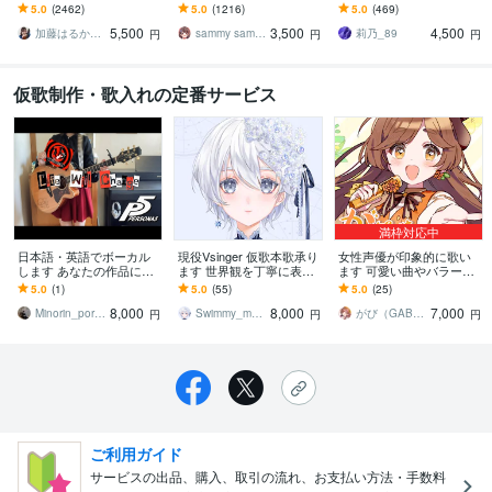
ディットが楽♪すぐ提出可
す アイドルアニソン得意
す アニソン、歌物系、パ
5.0
(2462)
5.0
(1216)
5.0
(469)
能♪毎月採用♪テレビ出演
です、毎月採用報告有
ワフルな楽曲の仮歌が得
5,500
3,500
4,500
有♪
り！(作詞も可)
意！
加藤はるか_Sing
sammy sammy
莉乃_89
円
円
円
仮歌制作・歌入れの定番サービス
満枠対応中
日本語・英語でボーカル
現役Vsinger 仮歌本歌承り
女性声優が印象的に歌い
します あなたの作品に寄
ます 世界観を丁寧に表
ます 可愛い曲やバラー
り添う歌をご提供します
現！ハモリやコーラス考
ド、感情を込めて歌いま
5.0
(1)
5.0
(55)
5.0
(25)
案も致します！
す
8,000
8,000
7,000
Minorin_portract
Swimmy_music
がび（GABI）
円
円
円
ご利用ガイド
サービスの出品、購入、取引の流れ、お支払い方法・手数料