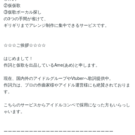
②仮仮歌

③仮歌ボーカル探し

の3つの手間が省けて、

ギリギリまでアレンジ制作に集中できるサービスです。

☆☆☆ご挨拶☆☆☆☆

はじめまして！

作詞と仮歌を出品しているAme(あめ)と申します。

現在、国内外のアイドルグループやVtuberへ歌詞提供中。

作詞力は、プロの作曲家様やアイドル運営様にも絶賛されておりま
す。

こちらのサービスからアイドルコンペで採用になった方もいらっし
ゃいます。

ーーーーーーーーーーーーーーーーーーーーーーーーーー
