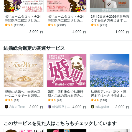
受付休止中
ボリュームタロット★24
ボリュームタロット★24
2月15日迄★2026年運勢強
時間以内に鑑定さしあげ
時間以内に鑑定さしあげ
くする生き方教えます 九
ます 3000文字以上の鑑定
ます 4000文字以上の鑑定
星気学★運の勢いを高め
5.0
(12131)
5.0
(2932)
5.0
(271)
★希望者のみ一部カード
結果★細かなご質問もカ
る生き方や開運法★
3,000
4,000
1,000
開示サービスあり
ード展開します。
円
円
円
結婚総合鑑定の関連サービス
理想の結婚へ、未来の幸
婚期｜四柱推命で結婚時
結婚鑑定いつ・誰と・障
せなエネルギーを調整し
期とご縁の流れを読み解
害まではっきり伝えます
ます 〜 運命の結婚へ、潜
きます 結婚に繋がるタイ
なぜ結婚できるのか？で
5.0
(39)
5.0
(48)
4.9
(628)
在意識から理想のパート
ミングが見える。これか
きないのか？理由を知っ
3,000
4,000
3,000
ナーシップの調整
らの動き方が見えてくる
て進みたい方向へ
Ark of Time
鈴森理乃｜霊感タロット×心理学
fukujyulife
円
円
円
このサービスを見た人はこちらもチェックしています