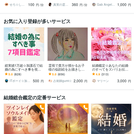
☘️
み・人間関係 金運・⭐霊
うか今はっきりさせませ
100
360
1,000
視 超ベテラン
んか？
せろ☆しあり
真実の霊視鑑定✨アダ369✨
Gab AngelLily
円
/分
円
/分
円
お気に入り登録が多いサービス
総実績1万超☆加護石で結
霊視で貴方が授かるお子
結婚鑑定☆あなたの結婚
婚の為にすべき事を視ま
様の似顔絵をお描きしま
のすべてをズバリお伝え
す 7項目を大ボリューム鑑
す 子宝鑑定☆未来に授か
します 結婚時期(年齢)・
5.0
(828)
5.0
(656)
4.9
(313)
定☆何か変えたい方・婚
る赤ちゃんorお子様のお
結婚生活・結婚後の試練
500
2,000
3,000
活に疲れた方へ☆
顔とメッセージ！
をお届け☆
ITボーイ☆加護石・イラスト占い師
占術師gumi☆
マリーン
円
円
円
結婚総合鑑定の定番サービス