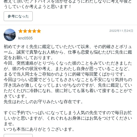
教えて頂いたアドバイスを活かせるようにわたしなりに考え今後ど
うしていくか考えようと思います！
参考になった
2022年11月24日
knc0505
初めてナオミ先生に鑑定していただいて以来、その的確さとボリュ
ーム、誠実で真摯なお人柄から、仕事も恋愛も悩むたびに先生に鑑
定をお願いしております。

今回、突然連絡がとりづらくなった彼のことをみていただきました
が、彼の今の状況や考え、またわたし自身が思っていることなど、
まるで当人同士をご存知かのように的確で毎回驚くばかりです。

今回はつらい恋愛でどうしてもささいなことも不安になり気持ちの
浮き沈みが激しくなってしまいがちなのですが、先生に鑑定してい
ただくたびに冷静になれ、彼に対しても落ち着いて接することがで
きています。

先生はわたしのお守りみたいな存在です。

すぐに予約でいっぱいになってしまう人気の先生ですので毎日お忙
しいかと思いますが、くれぐれもお身体にはお気をつけてください
ませ。

いつも本当にありがとうございます。