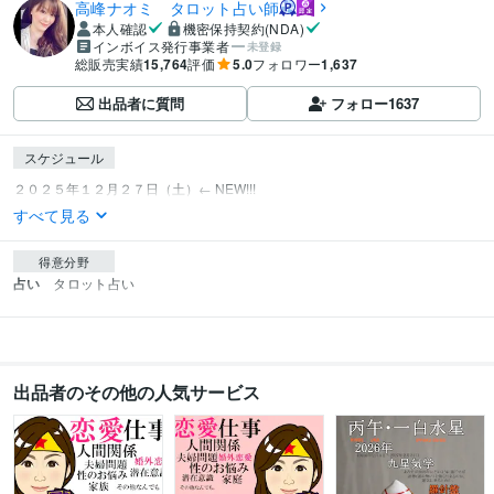
高峰ナオミ タロット占い師
本人確認
機密保持契約(NDA)
インボイス発行事業者
未登録
総販売実績
15,764
評価
5.0
フォロワー
1,637
出品者に質問
フォロー
1637
スケジュール
すべて見る
得意分野
占い
タロット占い　
出品者のその他の人気サービス