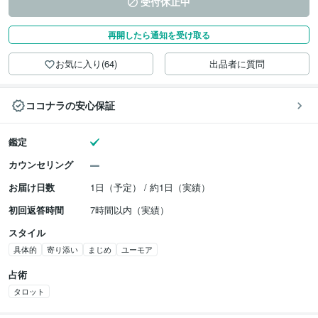
受付休止中
再開したら通知を受け取る
お気に入り(64)
出品者に質問
ココナラの安心保証
鑑定
カウンセリング
お届け日数
1日（予定） / 約1日（実績）
初回返答時間
7時間以内（実績）
スタイル
具体的
寄り添い
まじめ
ユーモア
占術
タロット