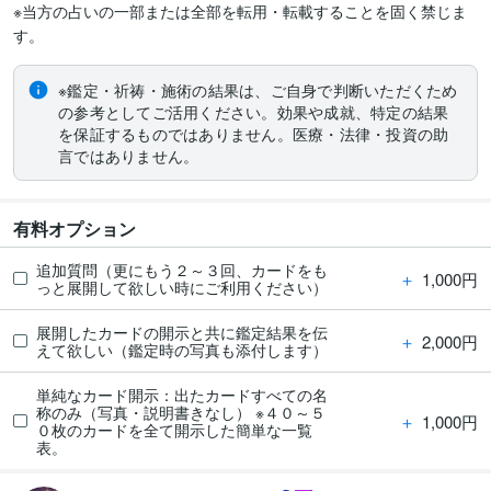
※当方の占いの一部または全部を転用・転載することを固く禁じま
す。
※鑑定・祈祷・施術の結果は、ご自身で判断いただくため
の参考としてご活用ください。効果や成就、特定の結果
を保証するものではありません。医療・法律・投資の助
言ではありません。
有料オプション
追加質問（更にもう２～３回、カードをも
＋
1,000円
っと展開して欲しい時にご利用ください）
展開したカードの開示と共に鑑定結果を伝
＋
2,000円
えて欲しい（鑑定時の写真も添付します）
単純なカード開示：出たカードすべての名
称のみ（写真・説明書きなし） ※４０～５
＋
1,000円
０枚のカードを全て開示した簡単な一覧
表。