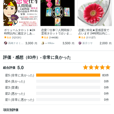
ボリュームタロット★24
恋愛♡仕事♡人間関係♡
恋愛に特化★霊感霊視で
時間以内に鑑定さしあげ
霊視タロットで占います
占います 24時間以内に返
ます 3000文字以上の鑑定
霊視鑑定♡恋愛アドバイ
信、スピリチュアル鑑定
5.0
(12131)
5.0
(14408)
5.0
(11127)
★希望者のみ一部カード
ザーとして相手の心理も
3,000
3,500
2,000
開示サービスあり
詳しく解説します
高峰ナオミ タロット占い師
※ ririka※
新月リサ
円
円
円
評価・感想（83件）- 非常に良かった
5.0
総合評価
星5 (非常に良かった)
83件
星4 (良かった)
0件
星3 (普通)
0件
星2 (悪かった)
0件
星1 (非常に悪かった)
0件
項目別評価