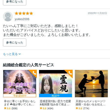
参考になった
2022年11月22日
yukko2006
たいへん丁寧にご対応いただき、感動しました！

いただいたアドバイスどおりにしたいと思います。

また機会がございましたら、よろしくお願いいたします。
参考になった
もっと見る
結婚総合鑑定の人気サービス
予約受付中
相談中
幸せに導く✨お手伝いをし
霊感霊視‼️強い霊力で恋愛
天使からのメッセージ♡
ます ☘️魂が導いてくれて
&複雑愛 悩み全て視ます
婚期・出会いをお伝えし
います！✨それを伝えます
恋愛・複雑愛・主婦の悩
ます いつ運命の人と出会
5.0
(308)
5.0
(434)
5.0
(774)