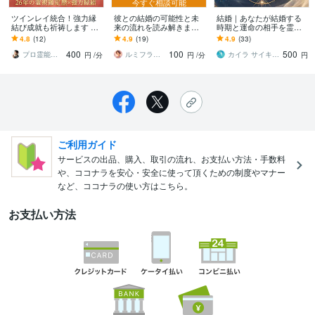
今すぐ相談可能
ツインレイ統合！強力縁
彼との結婚の可能性と未
結婚｜あなたが結婚する
結び成就も祈祷します ツ
来の流れを読み解きます
時期と運命の相手を霊視
インレイ統合・強力縁結
結婚に進むタイミング
します 結婚への道筋を示
4.8
(12)
4.9
(19)
4.9
(33)
び成就祈祷鑑定します
と、 今取るべき行動をお
し、将来に対し不安なく
400
100
500
伝えします
確信が持てます
プロ霊能力者 結心（ゆうしん）
ルミフラワー鑑定☆YURICA
カイラ サイキック ミディアム ヒーラー
円
/分
円
/分
円
ご利用ガイド
サービスの出品、購入、取引の流れ、お支払い方法・手数料
や、ココナラを安心・安全に使って頂くための制度やマナー
など、ココナラの使い方はこちら。
お支払い方法