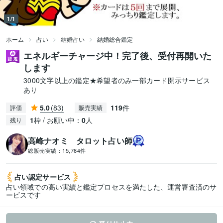
1/1
ホーム
占い
結婚占い
結婚総合鑑定
エネルギーチャージ中！完了後、受付再開いた
します
3000文字以上の鑑定★希望者のみ一部カード開示サービス
あり
5.0
(83)
119
件
評価
販売実績
1
枠 / お願い中：
0
人
残り
高峰ナオミ タロット占い師
総販売実績：
15,764件
占い認定
サービス
占い領域での高い実績と鑑定プロセスを満たした、運営審査済のサ
ービスです