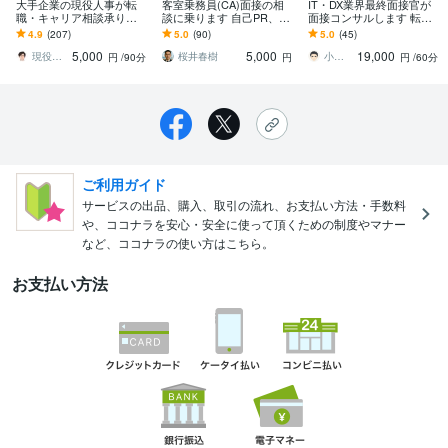
大手企業の現役人事が転
客室乗務員(CA)面接の相
IT・DX業界最終面接官が
職・キャリア相談承りま
談に乗ります 自己PR、志
面接コンサルします 転
す ”次の1歩”を踏み出すご
望動機、想定問答など２
職・就職時のリアル面接
4.9
(207)
5.0
(90)
5.0
(45)
支援、私にお任せくださ
週間何度でもアドバイス
を再現したい方へ⭐最終面
5,000
5,000
19,000
い！！
接官が対応
現役人事＠オカテツ（元ITエンジニア）
桜井春樹
小笠原 煉
円
/90分
円
円
/60分
ご利用ガイド
サービスの出品、購入、取引の流れ、お支払い方法・手数料
や、ココナラを安心・安全に使って頂くための制度やマナー
など、ココナラの使い方はこちら。
お支払い方法