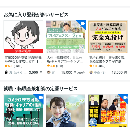
お気に入り登録が多いサービス
満枠対応中
実績3300件突破❗️志望動機
人生・転職相談。自己分
完全丸投げ 履歴書や職
やPRなど作成します 【多
析/キャリアコーチングし
務経歴書をプロが作成し
くの書類通過＆内定実
ます カウンセリング＆や
ます ゼロから作成代行/ポ
5.0
(2603)
5.0
(953)
5.0
(862)
績】転職・就職活動の
りたいこと言語化方法解
イント解説付 総販売実
3,000
15,000
13,000
「核」を提供
説＆自己探索ナビ納品
績2000件突破
海（かい）＠応募書類のプロフェッショナル
宮内 利亮 キャリアコンサルタント
中条（ジョインキャリアオフィス）
円
円
/90分
円
就職・転職全般相談の定番サービス