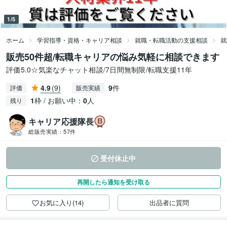
1/5
ホーム
学習指導・資格・キャリア相談
就職・転職活動の支援相談
就
販売50件超/転職キャリアの悩み気軽に相談できます
評価5.0☆気楽なチャット相談/7日間無制限/転職支援11年
4.9
(9)
9
件
評価
販売実績
1
枠 / お願い中：
0
人
残り
キャリア応援隊長
総販売実績：
57件
受付休止中
再開したら通知を受け取る
お気に入り(14)
出品者に質問