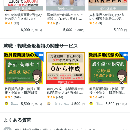
受付休止中
受付休止中
受付休止中
全120分/模擬面接2回/あな
医療職種の転職/キャリア
人材業界へ転職したい方
たの良さ引き出します 販
相談にプロがお答えしま
のご相談を親身にお受け
売50件超/内容に自信あり/
す 販売50件超☆医療転職
します 販売50件超/業界歴
4.9
(12)
5.0
(3)
5.0
(5)
人材業界11年現役
支援11年/国家資格/親身に
11年/人材業界の裏表なん
6,000
5,000
5,000
聴きます
でもお伝え
円
/90分
円
/90分
円
就職・転職全般相談の関連サービス
満枠対応中
教員採用試験（教採）面
0から作成 志望動機や自
教員採用試験（教採）面
接・小論文・ES等対策し
己PR等をプロが作成しま
接・小論文・ES等対策し
ます ✨場面指導･集団討
す プロ品質の文章を作成/
ます ✨【ご契約版】勉強
5.0
(768)
5.0
(496)
5.0
(424)
論・模擬授業・指導案・
結果に直結 総販売実績2
計画･専門科目などもオー
5,500
4,500
5,500
教養・願書なども❗️
000件突破
ダーメイドで❗️
【法人】教員採用試験対策の合同会社ユウ
中条（ジョインキャリアオフィス）
【法人】教員採用試験対策の合同会社ユウ
円
/50分
円
円
/50分
よくある質問