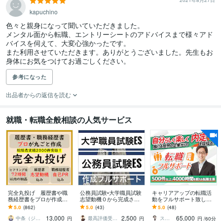
2021年8月27日
kapuchino
色々と親身になって聞いていただきました。

メンタル面から転職、エントリーシートのアドバイスまで様々アド
バイスを伺えて、大変心強かったです。

また利用させていただきます。ありがとうございました。先生もお
身体にお気をつけてお過ごしください。
参考になった
出品者からの返信を読む
就職・転職全般相談の人気サービス
完全丸投げ 履歴書や職
公務員試験•大学職員試験
キャリアアップの転職活
務経歴書をプロが作成し
志望動機０から完成させ
動をフルサポート致しま
ます ゼロから作成代行/ポ
ます 合格多数最短1日●大
す 叶えたい理想像を達成
5.0
(862)
5.0
(43)
5.0
(48)
イント解説付 総販売実
学職員試験•公務員•企業志
する転職を、元採用責任
13,000
2,500
65,000
績2000件突破
望動機自己PR
者が伴走・お手伝い
中条（ジョインキャリアオフィス）
最高評価受賞プラチナランクライター桜
スガケン｜採用者の心をがっちり掴む転職術
円
円
円
/60分