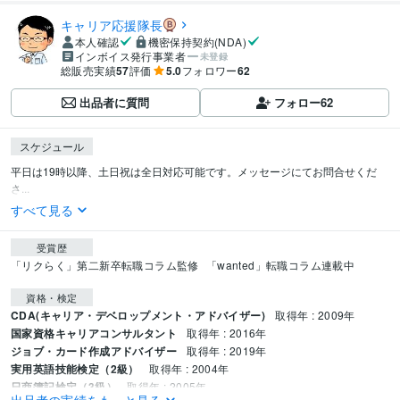
キャリア応援隊長
本人確認
機密保持契約(NDA)
インボイス発行事業者
未登録
総販売実績
57
評価
5.0
フォロワー
62
出品者に質問
フォロー
62
スケジュール
平日は19時以降、土日祝は全日対応可能です。メッセージにてお問合せくだ
さ...
すべて見る
受賞歴
「リクらく」第二新卒転職コラム監修
「wanted」転職コラム連載中
資格・検定
CDA(キャリア・デベロップメント・アドバイザー)
取得年 : 2009年
国家資格キャリアコンサルタント
取得年 : 2016年
ジョブ・カード作成アドバイザー
取得年 : 2019年
実用英語技能検定（2級）
取得年 : 2004年
日商簿記検定（3級）
取得年 : 2005年