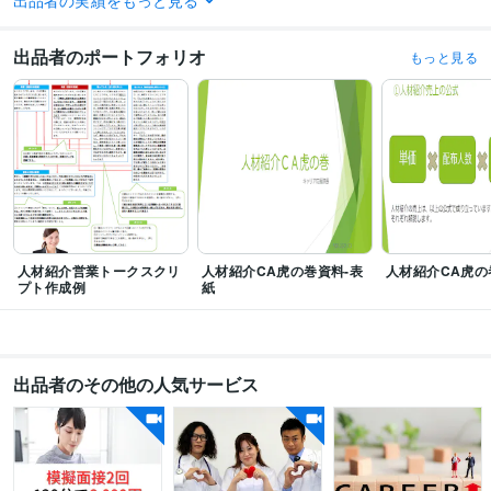
出品者の実績をもっと見る
得意分野
ビジネス代行・事務代行
人材紹介、派遣業務アドバイス
出品者のポートフォリオ
もっと見る
人材紹介
派遣
学習指導・資格・キャリア相談
キャリアコンサルティング
転職
就職
医療職種
面接対策
書類添削
看護師
薬剤師
人材紹介営業トークスクリ
人材紹介CA虎の巻資料-表
人材紹介CA虎の
プト作成例
紙
出品者のその他の人気サービス