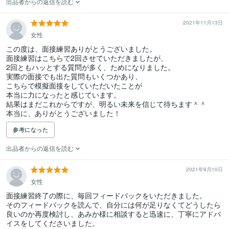
出品者からの返信を読む
2021年11月13日
女性
この度は、面接練習ありがとうございました。

面接練習はこちらで2回させていただきましたが、

2回ともハッとする質問が多く、ためになりました。

実際の面接でも出た質問もいくつかあり、

こちらで模擬面接をしていただいたことが

本当に力になったと感じています。

結果はまだこれからですが、明るい未来を信じて待ちます＾＾

本当に、ありがとうございました！
参考になった
出品者からの返信を読む
2021年9月10日
女性
面接練習終了の際に、毎回フィードバックをいただきました。

そのフィードバックを読んで、自分には何が足りなくてどうしたら
良いのか再度検討し、あみか様に相談すると迅速に、丁寧にアドバ
イスをしてくださいました。
