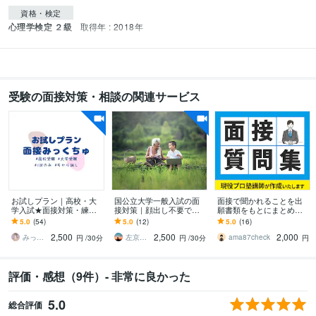
資格・検定
心理学検定 ２級
取得年 : 2018年
受験の面接対策・相談の関連サービス
お試しプラン｜高校・大
国公立大学一般入試の面
面接で聞かれることを出
学入試★面接対策・練習
接対策｜顔出し不要でで
願書類をもとにまとめま
します 【国語の教員免許
きます 面接指導経験が圧
す 現役プロ塾講師が、面
5.0
(54)
5.0
(12)
5.0
(16)
取得★塾講師経験有】
倒的！志望校ごとに徹底
接で聞かれることを質問
2,500
2,500
2,000
対策！合格への接指導
形式でまとめます！
みっくちゅ
左京先生
ama87check
円
/30分
円
/30分
円
評価・感想（9件）- 非常に良かった
5.0
総合評価