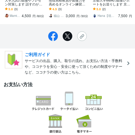
大学入試の面接やプレゼ
現役高校教員が面接力を
京都大学MBAの面接レポ
ン対策します 話すのが苦
高めるオンライン練習し
ートをお送りします 京都
手でもOK!的確に、でも穏
ます 練習で磨く“伝える
大学MBAの面接で実際に
5.0
(3)
4.5
(3)
5.0
(2)
やかに指導します
力”！面接成功への近道
聞かれたことを共有しま
4,500
3,000
7,500
す！
Mami先生
福山 優介
Hana【現役MBA生】
円
/60分
円
/30分
円
ご利用ガイド
サービスの出品、購入、取引の流れ、お支払い方法・手数料
や、ココナラを安心・安全に使って頂くための制度やマナー
など、ココナラの使い方はこちら。
お支払い方法