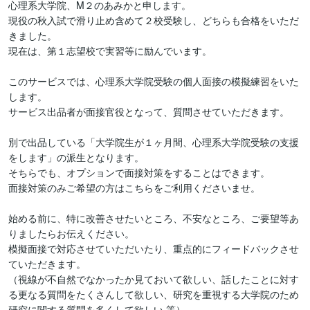
心理系大学院、M２のあみかと申します。

現役の秋入試で滑り止め含めて２校受験し、どちらも合格をいただ
きました。

現在は、第１志望校で実習等に励んでいます。

このサービスでは、心理系大学院受験の個人面接の模擬練習をいた
します。

サービス出品者が面接官役となって、質問させていただきます。

別で出品している「大学院生が１ヶ月間、心理系大学院受験の支援
をします」の派生となります。

そちらでも、オプションで面接対策をすることはできます。

面接対策のみご希望の方はこちらをご利用くださいませ。

始める前に、特に改善させたいところ、不安なところ、ご要望等あ
りましたらお伝えください。

模擬面接で対応させていただいたり、重点的にフィードバックさせ
ていただきます。

（視線が不自然でなかったか見ておいて欲しい、話したことに対す
る更なる質問をたくさんして欲しい、研究を重視する大学院のため
研究に関する質問を多くして欲しい 等）
