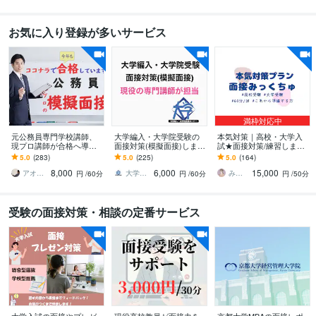
お気に入り登録が多いサービス
満枠対応中
元公務員専門学校講師、
大学編入・大学院受験の
本気対策｜高校・大学入
現プロ講師が合格へ導き
面接対策(模擬面接)します
試★面接対策/練習します
ます ３名限定で親身にみ
大学編入、大学院、MBA
最大5回パック！【国語の
5.0
(283)
5.0
(225)
5.0
(164)
るので合格続出！本業で
を目指す方へ、現役の専
教員免許取得★塾講師経
8,000
6,000
15,000
は上位合格続出！
門講師が面接
験有】
アオイ先生 ／公務員対策現役プロ講師
大学編入・大学院受験センター
みっくちゅ
円
/60分
円
/60分
円
/50分
受験の面接対策・相談の定番サービス