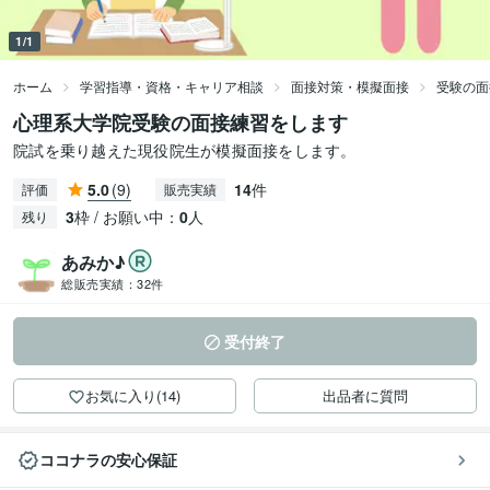
1/1
ホーム
学習指導・資格・キャリア相談
面接対策・模擬面接
受験の面
心理系大学院受験の面接練習をします
院試を乗り越えた現役院生が模擬面接をします。
5.0
(9)
14
件
評価
販売実績
3
枠 / お願い中：
0
人
残り
あみか♪
総販売実績：
32件
受付終了
お気に入り(14)
出品者に質問
ココナラの安心保証