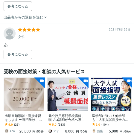
参考になった
出品者からの返信を読む
2021年8月26日
女性
あ
参考になった
受験の面接対策・相談の人気サービス
出願書類添削・面接練習
元公務員専門学校講師、
医学部に強い！他学部
をします 〜専門学校、大
現プロ講師が合格へ導き
も 大学入試面接全力支
学、大学院入試（現役生
ます ３名限定で親身にみ
援します 面接塾開くプロ
5.0
(23)
5.0
(283)
5.0
(104)
から社会人まで）〜
るので合格続出！本業で
講師の指導！別次元レッ
20,000
8,000
5,000
は上位合格続出！
スンで面接力アップ
Academia_higher_edu
アオイ先生 ／公務員対策現役プロ講師
面接トレーナー 辻野伸一
円
/50分
円
/60分
円
/60分