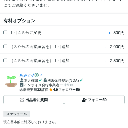
にてご連絡くださいませ。
有料オプション
＋
500円
１回４５分に変更
＋
2,000円
（３０分の面接練習を）１回追加
＋
2,500円
（４５分の面接練習を）１回追加
あみか♪
本人確認
機密保持契約(NDA)
インボイス発行事業者
未登録
総販売実績
32
評価
4.9
フォロワー
50
出品者に質問
フォロー
50
スケジュール
現在基本的に対応しておりません。