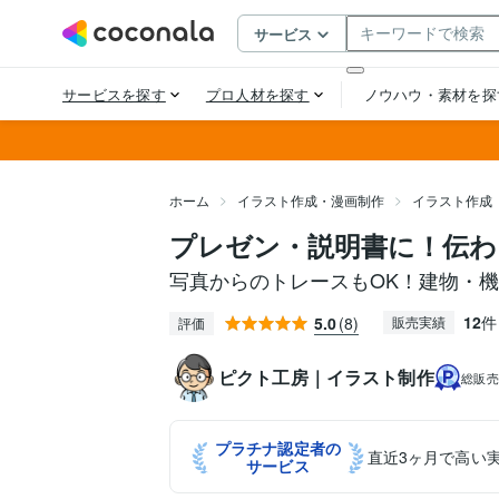
ホーム
イラスト作成・漫画制作
イラスト作成
プレゼン・説明書に！伝わ
写真からのトレースもOK！建物・
12
件
5.0
(8)
販売実績
評価
ピクト工房｜イラスト制作
総販
プラチナ認定者の
直近3ヶ月で高い
サービス