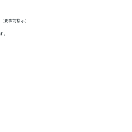
です（要事前指示）

。
