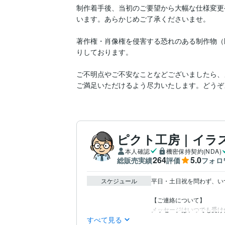
制作着手後、当初のご要望から大幅な仕様変更
います。あらかじめご了承くださいませ。

著作権・肖像権を侵害する恐れのある制作物（
りしております。

ご不明点やご不安なことなどございましたら、
ご満足いただけるよう尽力いたします。どうぞ
ピクト工房｜イラ
本人確認
機密保持契約(NDA)
264
5.0
総販売実績
評価
フォロ
スケジュール
平日・土日祝を問わず、い
【ご連絡について】

メッセージはいつでも受け
すべて見る