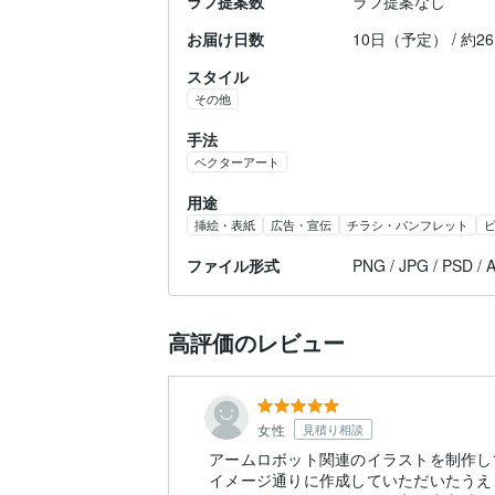
ラフ提案数
ラフ提案なし
お届け日数
10日（予定） / 約
スタイル
その他
手法
ベクターアート
用途
挿絵・表紙
広告・宣伝
チラシ・パンフレット
ファイル形式
PNG / JPG / PSD / A
高評価のレビュー
女性
見積り相談
アームロボット関連のイラストを制作し
イメージ通りに作成していただいたうえ