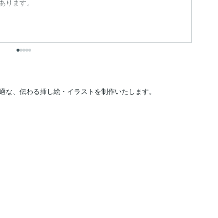
あります。
出
ま
も
出
適な、伝わる挿し絵・イラストを制作いたします。
