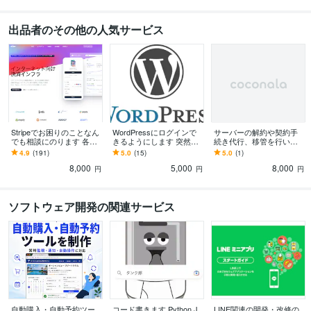
出品者のその他の人気サービス
Stripeでお困りのことなん
WordPressにログインで
サーバーの解約や契約手
でも相談にのります 各種
きるようにします 突然Wo
続き代行、移管を行いま
設定、サブスク、領収
rdPressにログインができ
す サイトのデータ、メー
4.9
(191)
5.0
(15)
5.0
(1)
書、クレジットカード等
なくなったあなたに
ルのデータ、ドメイン移
8,000
5,000
8,000
管なんでもおまかせ
円
円
円
ソフトウェア開発の関連サービス
自動購入・自動予約ツー
コード書きます Python,J
LINE関連の開発・改修の