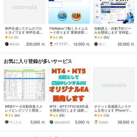
和声生成システムのプロ
FileMakerで動くタイムカ
自動購入・自動予約ツー
トタイプます 和声生成シ
ード作ります 業務形態に
ルを開発します 常時監視
ステムのプロトタイプ開
沿った物をオーダーメイ
＋通知＋自動購入/予約を
5.0
(1)
5.0
(4)
4.9
(55)
発します
ドでご提案させて頂きま
実現します
200,000
10,000
20,000
す
biones
NT SYSTEM
影ノ_
円
円
円
お気に入り登録が多いサービス
WEBデータ自動収集スク
MT4・MT5でFXのEA作成
チケット高速購入システ
レイピングソフト開発し
を開発代行します 経験豊
ムを売ります iPhoneで使
ます 手作業で大変な収集
富なプロがFX自動売買EA
えるシステムです
5.0
(24)
4.9
(28)
5.0
(13)
を効率かつ自動化できま
＆インジケータを格安で
5,000
5,000
39,000
す。重複データの管理
作成
ひこたん
yasuyasu2
botpro
円
円
円