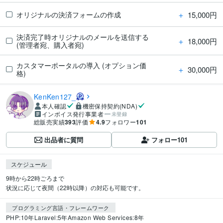
＋
15,000円
オリジナルの決済フォームの作成
決済完了時オリジナルのメールを送信する
＋
18,000円
(管理者宛、購入者宛)
カスタマーポータルの導入 (オプション価
＋
30,000円
格)
KenKen127_
本人確認
機密保持契約(NDA)
インボイス発行事業者
未登録
総販売実績
393
評価
4.9
フォロワー
101
出品者に質問
フォロー
101
スケジュール
9時から22時ごろまで

状況に応じて夜間（22時以降）の対応も可能です。
プログラミング言語・フレームワーク
PHP:10年
Laravel:5年
Amazon Web Services:8年