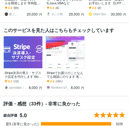
ルを開発します 常時監視
S,Java,VBAなど
お手伝いします 【LIFFア
＋通知＋自動購入/予約を
プリ・LINEミニアプリ・
4.9
(55)
5.0
(4)
5.0
(2)
実現します
リッチメニュー】
20,000
29,000
30,000
影ノ_
タンク郎
Urani Solutions株式会社
円
円
円
このサービスを見た人はこちらもチェックしています
Stripe決済の導入・サブス
Stripeでお困りのことなん
ク設定を代行します Word
でも相談にのります 各種
Pressや独自サービスに安
設定、サブスク、領収
5.0
(12)
4.9
(191)
全導入
書、クレジットカード等
8,000
8,000
panolabo｜AI×Web×アプリ
KenKen127_
円
円
評価・感想（33件）- 非常に良かった
5.0
総合評価
星5 (非常に良かった)
32件