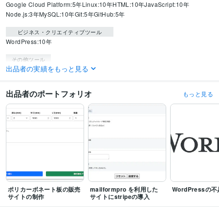
Google Cloud Platform:5年
Linux:10年
HTML:10年
JavaScript:10年
Node.js:3年
MySQL:10年
Git:5年
GitHub:5年
ビジネス・クリエイティブツール
WordPress:10年
その他ツール
出品者の実績をもっと見る
Stripe:9年
保守業務:12年
得意分野
出品者のポートフォリオ
もっと見る
Web制作・HP作成・EC構築
WordPressに関するあらゆる事
IT
IT相談・システム開発
オンライン決済に関するプログラミング
サーバー
に関する保守作業等
IT
stripe
WordPress
php
ビジネス
学歴
MARCH
2006年3月 ~ 2010年2月
語学力
英語
日常会話レベル
ポリカーボネート板の販売
mailformpro を利用した
WordPressの
サイトの制作
サイトにstripeの導入