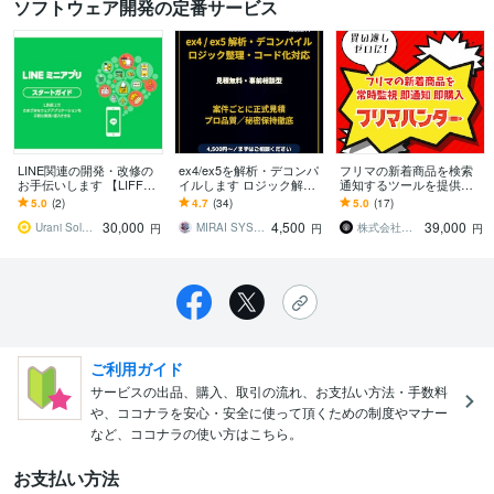
ソフトウェア開発の定番サービス
LINE関連の開発・改修の
ex4/ex5を解析・デコンパ
フリマの新着商品を検索
お手伝いします 【LIFFア
イルします ロジック解
通知するツールを提供し
プリ・LINEミニアプリ・
析・コード化・改修相談
ます 新着通知からワンク
5.0
(2)
4.7
(34)
5.0
(17)
リッチメニュー】
まで対応
リック購入まで。月額制
30,000
4,500
39,000
のフリマ監視ツール
Urani Solutions株式会社
MIRAI SYSTEM LAB
株式会社プルタス
円
円
円
ご利用ガイド
サービスの出品、購入、取引の流れ、お支払い方法・手数料
や、ココナラを安心・安全に使って頂くための制度やマナー
など、ココナラの使い方はこちら。
お支払い方法