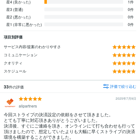
星4 (良かった)
1件
星3 (普通)
0件
星2 (悪かった)
0件
星1 (非常に悪かった)
0件
項目別評価
サービス内容/提案のわかりやすさ
コミュニケーション
クオリティ
スケジュール
33
評価で絞り込む
件の評価
2025年7月9日
alipartners
今回ストライプの決済設定の依頼をさせて頂きました。

とても丁寧に対応頂きありがとうございました。

決済後、すぐにご連絡を頂き、オンラインにて打ち合わせも行って
頂けましたので、想定していたよりも大幅に早くストライプの決済
環境を構築することができました。
