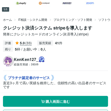
1/1
ホーム
IT相談・システム開発
プログラミング・ソフト開発
ソフトウ
クレジット決済システム stripeを導入します
簡単にクレジットカードのオンライン決済導入(stripe)
5.0
(33)
41
件
評価
販売実績
5
枠 / お願い中：
0
人
残り
KenKen127_
総販売実績：
393件
プラチナ認定者の
サービス
直近3ヶ月で高い実績を維持した、信頼性の高い出品者のサービス
です
購入画面に進む