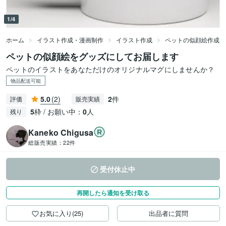
1/4
ホーム
イラスト作成・漫画制作
イラスト作成
ペットの似顔絵作成
ペットの似顔絵をグッズにしてお届します
ペットのイラストをあなただけのオリジナルマグにしませんか？
物品配送可能
5.0
(2)
2
件
評価
販売実績
5
枠 / お願い中：
0
人
残り
Kaneko Chigusa
総販売実績：
22件
受付休止中
再開したら通知を受け取る
お気に入り(25)
出品者に質問