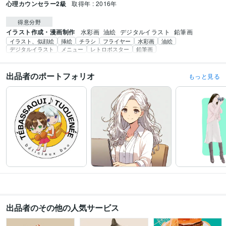
心理カウンセラー2級
取得年 : 2016年
得意分野
イラスト作成・漫画制作
水彩画
油絵
デジタルイラスト
鉛筆画
イラスト、似顔絵
挿絵
チラシ
フライヤー
水彩画
油絵
デジタルイラスト
メニュー
レトロポスター
鉛筆画
出品者のポートフォリオ
もっと見る
出品者のその他の人気サービス