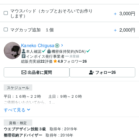
マウスパッド（カップとおそろいでお作り
＋
3,000円
します）
＋
2,000円
マグカップ追加 １個
Kaneko Chigusa
本人確認
機密保持契約(NDA)
インボイス発行事業者
未登録
総販売実績
22
評価
4.9
フォロワー
26
出品者に質問
フォロー
26
スケジュール
平日：１６時～２２時　　土日：９時～２０時

ご依頼をいただいてから、１...
すべて見る
資格・検定
ウエブデザイン技能３級
取得年 : 2019年
整理収納アドバイザー
取得年 : 2016年