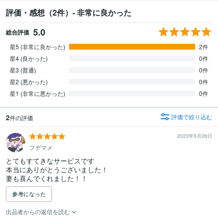
評価・感想（2件）- 非常に良かった
5.0
総合評価
星5 (非常に良かった)
2件
星4 (良かった)
0件
星3 (普通)
0件
星2 (悪かった)
0件
星1 (非常に悪かった)
0件
2
評価で絞り込む
件の評価
2023年5月26日
フデマメ
とてもすてきなサービスです

本当にありがとうございました！

妻も喜んでくれました！！
参考になった
出品者からの返信を読む