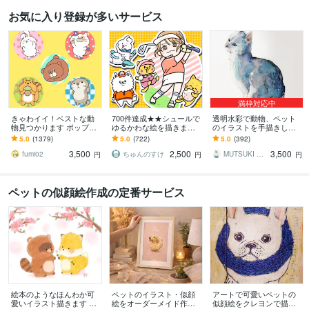
お気に入り登録が多いサービス
満枠対応中
きゃわイイ！ベストな動
700件達成★★シュールで
透明水彩で動物、ペット
物見つかります ポップな
ゆるかわな絵を描きます
のイラストを手描きしま
アニマ～ルたちはおまか
小物無料・修正無制限！
す 手描きの水彩画のイラ
5.0
(1379)
5.0
(722)
5.0
(392)
せください！
いろんな表情はお任せく
スト原画を、ご自宅やプ
3,500
2,500
3,500
ださい！
レゼント用に
fumi02
ちゅんのすけ
MUTSUKI watercolor
円
円
円
ペットの似顔絵作成の定番サービス
絵本のようなほんわか可
ペットのイラスト・似顔
アートで可愛いペットの
愛いイラスト描きます 挿
絵をオーダーメイド作成
似顔絵をクレヨンで描き