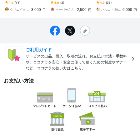
絵・グッズ・SNS・ヘッ
します ご希望に合わせデ
ます 世界で一つ、可愛い
4.9
(14)
5.0
(3)
4.9
(36)
ダーに可愛いイラストお
ザイン調整OK★プレゼン
似顔絵を飼い主様やプレ
3,000
2,500
6,000
任せ下さい
トや記念品にも♪
ゼントしたい方へ
クリエイターズアパートメントチーム
ペーパーさん
ハルコ（HARUKO）
円
円
円
ご利用ガイド
サービスの出品、購入、取引の流れ、お支払い方法・手数料
や、ココナラを安心・安全に使って頂くための制度やマナー
など、ココナラの使い方はこちら。
お支払い方法