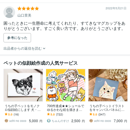
2022年5月21日
山口里美
困ったときに一生懸命に考えてくれたり、すてきなマグカップをあ
りがとうございます。すごく良い方です。ありがとうございます。
参考になった
出品者からの返信を読む
ペットの似顔絵作成の人気サービス
うちの子ペットをモノク
700件達成★★シュールで
うちの子ペットイラスト
ロ似顔絵にします 犬・猫
ゆるかわな絵を描きます
をキャンバスパネルにし
のお写真をシンプルでお
小物無料・修正無制限！
ます 犬・猫の似顔絵を飾
5.0
(16)
5.0
(722)
5.0
(347)
しゃれなモノクロイラス
いろんな表情はお任せく
れるオーダーメイドアー
5,000
2,500
7,000
トに
ださい！
トに
uchi no coco
ちゅんのすけ
uchi no coco
円
円
円