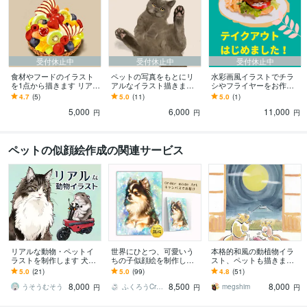
受付休止中
受付休止中
受付休止中
食材やフードのイラスト
ペットの写真をもとにリ
水彩画風イラストでチラ
を1点から描きます リアル
アルなイラスト描きます
シやフライヤーをお作り
なものや軽いタッチのも
プレゼントや、スマホの
します イラスト入りのチ
4.7
(5)
5.0
(11)
5.0
(1)
の、様々なテイストでお
待ち受け、アイコンにお
ラシやフライヤーをお作
5,000
6,000
11,000
描きします
使いいただけます
りします。
円
円
円
ペットの似顔絵作成の関連サービス
リアルな動物・ペットイ
世界にひとつ、可愛いう
本格的和風の動植物イラ
ラストを制作します 犬・
ちの子似顔絵を制作しま
スト、ペットも描きます
猫・鳥・爬虫類・虫・魚
す 写真以上の輝きで、心
データ対応、シンプルで
5.0
(21)
5.0
(99)
4.8
(51)
など幅広く対応｜商用利
に響くアートを
可愛い本格派の和風手描
8,000
8,500
8,000
用OK◎
きです。
うそうむそう
ふくろうCreate
megshim
円
円
円