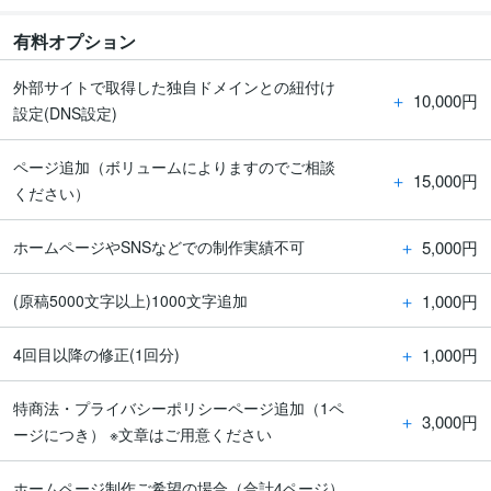
有料オプション
外部サイトで取得した独自ドメインとの紐付け
＋
10,000円
設定(DNS設定)
ページ追加（ボリュームによりますのでご相談
＋
15,000円
ください）
＋
5,000円
ホームページやSNSなどでの制作実績不可
＋
1,000円
(原稿5000文字以上)1000文字追加
＋
1,000円
4回目以降の修正(1回分)
特商法・プライバシーポリシーページ追加（1ペ
＋
3,000円
ージにつき） ※文章はご用意ください
ホームページ制作ご希望の場合（合計4ページ）