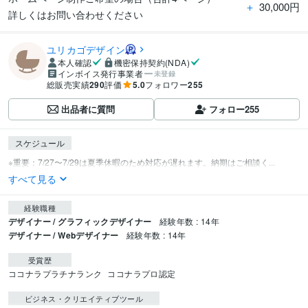
＋
30,000円
詳しくはお問い合わせください
ユリカゴデザイン
本人確認
機密保持契約(NDA)
インボイス発行事業者
未登録
総販売実績
290
評価
5.0
フォロワー
255
出品者に質問
フォロー
255
スケジュール
※重要：7/27〜7/29は夏季休暇のため対応が遅れます。納期はご相談く...
すべて見る
経験職種
デザイナー / グラフィックデザイナー
経験年数 : 14年
デザイナー / Webデザイナー
経験年数 : 14年
受賞歴
ココナラプラチナランク
ココナラプロ認定
ビジネス・クリエイティブツール