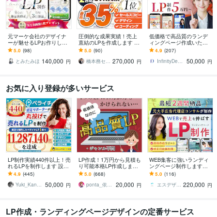
元マーケ会社のデザイナ
圧倒的な成果実績！売上
低価格で高品質のランデ
ーが魅せるLPお作りしま
直結のLPを作成します Go
ィングページ作成いたし
す マーケティング視点で
ogle・Meta広告で成果！
ます ココナラ実績100件
5.0
(98)
5.0
(90)
4.9
(207)
反応を高めるLPを設計！
原稿ゼロから丸投げOK
以上の実績ありハイクオ
140,000
270,000
50,000
リティLP制作
とみたみほ
橋本務セールスデザインオフィス合同会社
InfinityDesign1127
円
円
円
お気に入り登録が多いサービス
LP制作実績440件以上！売
LP作成！1万円から見積も
WEB集客に強いランディ
れるLPを制作します 設
り可能本格LP作成します
ングページ制作します
計、構成からライティン
元広告代理店勤務、現ア
【公式PRO認定済】広告
4.9
(445)
5.0
(668)
5.0
(116)
グ、デザインまで全て丸
フィリエイターがLP作成
成果を最大化するLPを制
50,000
20,000
220,000
投げ対応可能！
★サンプルあり
作します
Yuki_Kanamaru
ponta_依頼多数のため返信遅れます
エスデザインマーケティング
円
円
円
LP作成・ランディングページデザインの定番サービス