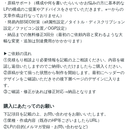
・原稿サポート（構成や何を書いたらいいかお悩みの方に基本的な
LPの構成のご提案やアドバイスをさせていただきます。※一からの
文章作成は行なっておりません）

・簡易内部SEO対策（alt属性設定／タイトル・ディスクリプション
設定／ファビコン設置／OGP設定）

・納品までの無料修正3回分（最初のご依頼内容と変わるような大
幅な変更・追加は別途費用がかかかります）

▶︎ご依頼の流れ

①見積もり相談より必要情報を記載の上ご相談ください。内容を確
認し返信いたしますのでご納得いただけましたらご購入ください。

②原稿が全て揃った状態から制作を開始します。最初にヘッダーの
デザインをご確認いただきその後下層ページのデザインに入りま
す。

③ご確認・修正があれば修正対応→納品となります
購入にあたってのお願い
下記項目を記載の上、お問い合わせをお願いいたします。

①業種・作成内容（既存のHP等ございましたらURL）

②LPの目的(メルマガ登録・お問い合わせなど)
