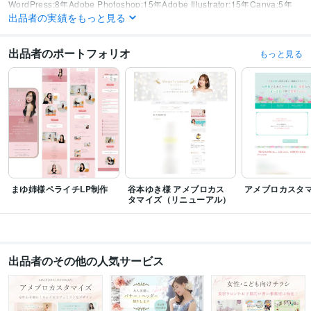
WordPress:8年
Adobe Photoshop:15年
Adobe Illustrator:15年
Canva:5年
出品者の実績をもっと見る
ペライチ:5年
Google Analytics:4年
Google Search Console:4年
得意分野
出品者のポートフォリオ
もっと見る
Web制作・HP作成・EC構築
バナー・ヘッダー制作
LP制作
ホームペー
ジ制作
デザイン制作
チラシ・フライヤー製作
まゆ姉様ペライチLP制作
谷本ゆき様 アメブロカス
アメブロカスタ
タマイズ（リニューアル）
出品者のその他の人気サービス