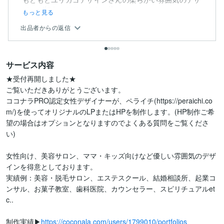
インが好きになり、また、依...
もっと見る
出品者からの返信
サービス内容
★受付再開しました★

ご覧いただきありがとうございます。

ココナラPRO認定女性デザイナーが、ペライチ(https://peraichi.co
m/)を使ってオリジナルのLPまたはHPを制作します。(HP制作ご希
望の場合はオプションとなりますのでよくある質問をご覧くださ
い)

女性向け、美容サロン、ママ・キッズ向けなど優しい雰囲気のデザ
インを得意としております。

実績例：美容・脱毛サロン、エステスクール、結婚相談所、起業コ
ンサル、お菓子教室、歯科医院、カウンセラー、スピリチュアルet
c..

制作実績▶︎
https://coconala.com/users/1799010/portfolios