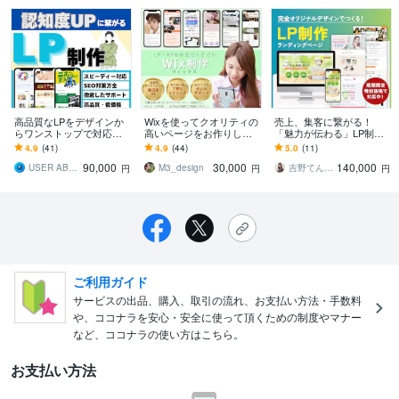
高品質なLPをデザインか
Wixを使ってクオリティの
売上、集客に繋がる！
らワンストップで対応し
高いページをお作りしま
「魅力が伝わる」LP制作
ます SEO対策/デザイン/
す 丁寧なヒアリングで魅
します 小規模事業者様向
4.9
(41)
4.9
(44)
5.0
(11)
修正無料/スマホ対応
力を伝える強みを引き出
け◎サロン/講座/士業/建
90,000
30,000
140,000
すLPを作ります！
設/不動産/教室
USER ABILITIES
M3_design
吉野てんこ_WEB業界7年目デザイナー
円
円
円
ご利用ガイド
サービスの出品、購入、取引の流れ、お支払い方法・手数料
や、ココナラを安心・安全に使って頂くための制度やマナー
など、ココナラの使い方はこちら。
お支払い方法