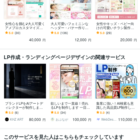
女性心を掴む♪大人可愛く
大人可愛いフェミニンな
女性やキッズ・ベビー向
アメブロカスタマイズし
ヘッダー・バナー作りま
けの可愛いチラシ製作し
ます フェミニン・上品・
す プロ認定★女性心を掴
ます 女性デザイナーが優
5.0
(30)
5.0
(136)
5.0
(29)
綺麗め・ママ向けのデザ
む上品・綺麗めなデザイ
しい温かみのあるデザイ
40,000
12,000
20,000
インはお任せください
ンはお任せください
ンをご提案します
円
円
円
LP作成・ランディングページデザインの関連サービス
ブランドLPをAIアートデ
欲しいまで一直線！売れ
集客に強い！AI検索も意
ィレクターが制作します
るLPを制作します 一目で
識した高品質LP制作しま
"それっぽい量産品"では届
沼るLP制作【STUDIO／
す 丸投げOK構成・ライテ
5.0
(6)
5.0
(34)
5.0
(4)
かない、一枚を
Wixでも納品可】
ィング・デザイン・WP構
80,000
100,000
110,000
築まで一貫対応
KHZ ART
おぶなが
WebDesign研究所 sky
円
円
円
このサービスを見た人はこちらもチェックしています