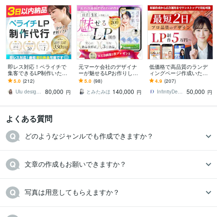
即レス対応！ペライチで
元マーケ会社のデザイナ
低価格で高品質のランデ
集客できるLP制作いたし
ーが魅せるLPお作りしま
ィングページ作成いたし
ます 販売実績340件超｜
す マーケティング視点で
ます ココナラ実績100件
5.0
(212)
5.0
(98)
4.9
(207)
安心と信頼の実績で星評
反応を高めるLPを設計！
以上の実績ありハイクオ
80,000
140,000
50,000
価5獲得しています
リティLP制作
Ulu design｜ウェブデザイナー
とみたみほ
InfinityDesign1127
円
円
円
よくある質問
どのようなジャンルでも作成できますか？
文章の作成もお願いできますか？
写真は用意してもらえますか？