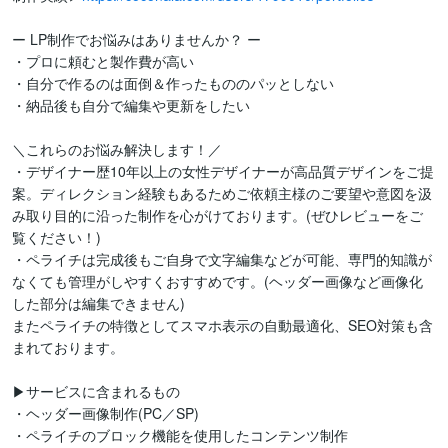
ー LP制作でお悩みはありませんか？ ー

・プロに頼むと製作費が高い

・自分で作るのは面倒＆作ったもののパッとしない

・納品後も自分で編集や更新をしたい

＼これらのお悩み解決します！／

・デザイナー歴10年以上の女性デザイナーが高品質デザインをご提
案。ディレクション経験もあるためご依頼主様のご要望や意図を汲
み取り目的に沿った制作を心がけております。(ぜひレビューをご
覧ください！)

・ペライチは完成後もご自身で文字編集などが可能、専門的知識が
なくても管理がしやすくおすすめです。(ヘッダー画像など画像化
した部分は編集できません)

またペライチの特徴としてスマホ表示の自動最適化、SEO対策も含
まれております。

▶︎サービスに含まれるもの

・ヘッダー画像制作(PC／SP)

・ペライチのブロック機能を使用したコンテンツ制作
