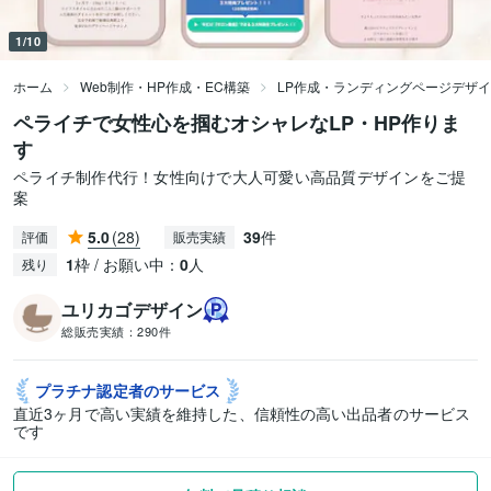
1/10
ホーム
Web制作・HP作成・EC構築
LP作成・ランディングページデザ
ペライチで女性心を掴むオシャレなLP・HP作りま
す
ペライチ制作代行！女性向けで大人可愛い高品質デザインをご提
案
5.0
(28)
39
件
評価
販売実績
1
枠 / お願い中：
0
人
残り
ユリカゴデザイン
総販売実績：
290件
プラチナ認定者の
サービス
直近3ヶ月で高い実績を維持した、信頼性の高い出品者のサービス
です