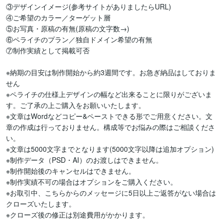
③デザインイメージ(参考サイトがありましたらURL)

④ご希望のカラー／ターゲット層

⑤お写真・原稿の有無(原稿の文字数→)

⑥ペライチのプラン／独自ドメイン希望の有無

⑦制作実績として掲載可否

※納期の目安は制作開始から約3週間です。お急ぎ納品はしておりま
せん

※ペライチの仕様上デザインの幅など出来ることに限りがございま
す。ご了承の上ご購入をお願いいたします。

※文章はWordなどコピー&ペーストできる形でご用意ください。文
章の作成は行っておりません。構成等でお悩みの際はご相談くださ
い。

※文章は5000文字までとなります(5000文字以降は追加オプション)

※制作データ（PSD・AI）のお渡しはできません。

※制作開始後のキャンセルはできません。

※制作実績不可の場合はオプションをご購入ください。

※お取引中、こちらからのメッセージに5日以上ご返答がない場合は
クローズいたします。

※クローズ後の修正は別途費用がかかります。