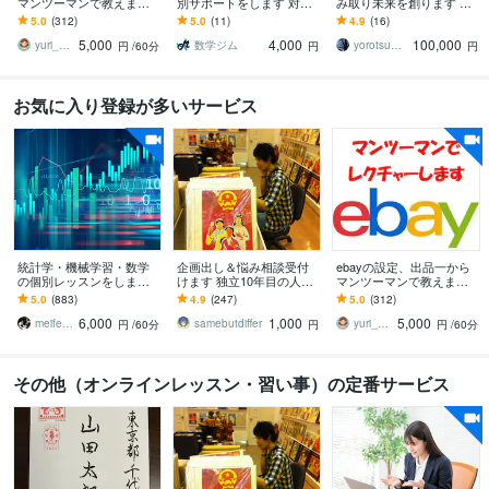
マンツーマンで教えます e
別サポートをします 対話
み取り未来を創ります チ
bayの設定から初出品まで
重視で丁寧に理解を深め
ャネリング＋ヒーリング
5.0
(312)
5.0
(11)
4.9
(16)
責任をもってお手伝いい
る継続指導
完全伴走プレミアム
5,000
4,000
100,000
たします
yuri_ebayの家庭教師
数学ジム
yorotsume ヒーリングセラピスト
円
/60分
円
円
お気に入り登録が多いサービス
統計学・機械学習・数学
企画出し＆悩み相談受付
ebayの設定、出品一から
の個別レッスンをします
けます 独立10年目の人気
マンツーマンで教えます e
これから学びたい人・使
クリエイターが代わりに
bayの設定から初出品まで
5.0
(883)
4.9
(247)
5.0
(312)
いたい人向けにオンライ
アイデアを出します
責任をもってお手伝いい
6,000
1,000
5,000
ンで個別レッスン
たします
meifelyuki
samebutdiffer
yuri_ebayの家庭教師
円
/60分
円
円
/60分
その他（オンラインレッスン・習い事）の定番サービス