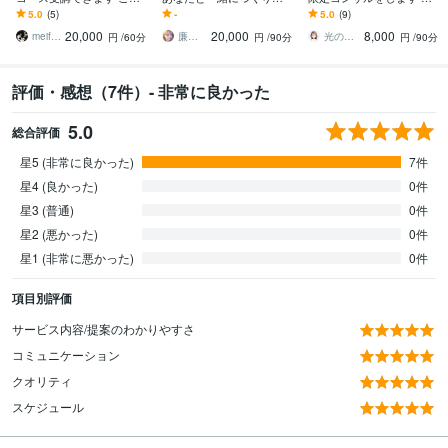
からデータ分析をはじめ
す ✤元建築士×パリ留学経
せにあなたらしくココナ
5.0
(5)
-
5.0
(9)
たい人/業務に活用したい
験ありインテリアデザイ
ラで実績を上げる方法見
20,000
20,000
8,000
人へ
ナーがご提案✤
つかります⭐️
meifelyuki
廉清生織 れんせい さき
光の仕事人＠SACHIKO
円
/60分
円
/90分
円
/90分
評価・感想（7件）- 非常に良かった
5.0
総合評価
星5 (非常に良かった)
7件
星4 (良かった)
0件
星3 (普通)
0件
星2 (悪かった)
0件
星1 (非常に悪かった)
0件
項目別評価
サービス内容/提案のわかりやすさ
コミュニケーション
クオリティ
スケジュール