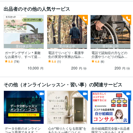
得意分野
出品者のその他の人気サービス
ライティング・翻訳
園芸、ガーデニングに関するライティング
園芸療
法、リハビリ、介護に関する講演
オランダスタイルのフラワーデザイン講
習
語学力
英語
日常会話レベル
受付休止中
受付休止中
受付休止中
ガーデンデザイン＊素敵
電話でリハビリ・看護学
電話で認知症の方などの
なお庭作り、すべて提案
生の実習や実務お悩み聞
介護やリハビリの悩み聞
します プロの園芸家がご
きます 現役作業療法士が
きます 現役作業療法士が
5.0
(78)
5.0
(1)
4.8
(6)
一緒に植物選び、管理方
臨床実習・仕事の行き詰
毎日頑張っているあなた
10,000
200
200
法などアドバイス♫
まりや悩み解決します！
の悩みを受け止めます
円
円
/分
円
/分
その他（オンラインレッスン・習い事）の関連サービス
データ分析のオンライン
心が"帰りたくなる部屋"を
自分組織図完全版⭐️出品者
コース受講できます これ
あなたと一緒につくりま
限定コンサルをします 幸