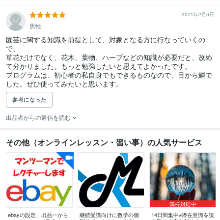
2021年2月6日
男性
園芸に関する知識を前提として、対象となる方に行なっていくの
で、

草花だけでなく、花木、葉物、ハーブなどの知識が必要だと、改め
て分かりました。もっと勉強したいと思えてよかったです。

プログラムは、初心者の私自身でもできるものなので、目から鱗で
した。ぜひ使ってみたいと思います。
参考になった
出品者からの返信を読む
その他（オンラインレッスン・習い事）の人気サービス
満枠対応中
ebayの設定、出品一から
継続受講向けに数学の個
14日間集中⋆潜在意識を読