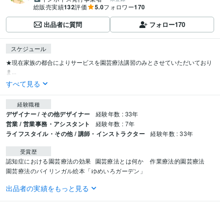
総販売実績
132
評価
5.0
フォロワー
170
出品者に質問
フォロー
170
スケジュール
★現在家族の都合によりサービスを園芸療法講習のみとさせていただいており
ま...
すべて見る
経験職種
デザイナー / その他デザイナー
経験年数 : 33年
営業 / 営業事務・アシスタント
経験年数 : 7年
ライフスタイル・その他 / 講師・インストラクター
経験年数 : 33年
受賞歴
認知症における園芸療法の効果
園芸療法とは何か　作業療法的園芸療法
園芸療法のバイリンガル絵本「ゆめいろガーデン」
出品者の実績をもっと見る
資格・検定
作業療法士
取得年 : 2011年
介護福祉士
取得年 : 2010年