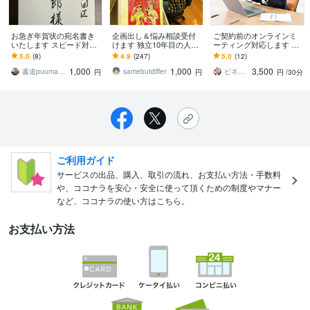
お急ぎ年賀状の宛名書き
企画出し＆悩み相談受付
ご契約前のオンラインミ
いたします スピード対応
けます 独立10年目の人気
ーティング対応します プ
大歓迎‼️宛名などを心を込
クリエイターが代わりに
ロモーションビデオ制作
5.0
(8)
4.9
(247)
5.0
(12)
めて筆耕いたします！
アイデアを出します
など、映像制作の事前お
1,000
1,000
3,500
打ち合わせ
書道puumama
samebutdiffer
ピネトリースタジオ（松本）
円
円
円
/30分
ご利用ガイド
サービスの出品、購入、取引の流れ、お支払い方法・手数料
や、ココナラを安心・安全に使って頂くための制度やマナー
など、ココナラの使い方はこちら。
お支払い方法