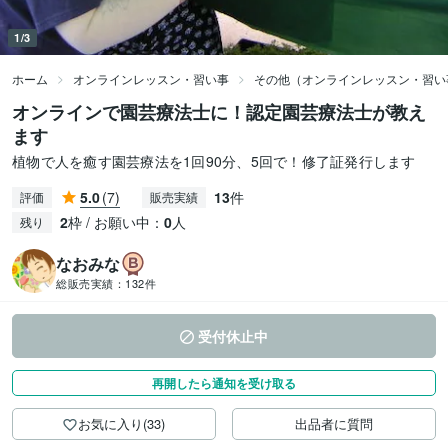
1/3
ホーム
オンラインレッスン・習い事
その他（オンラインレッスン・習い
オンラインで園芸療法士に！認定園芸療法士が教え
ます
植物で人を癒す園芸療法を1回90分、5回で！修了証発行します
5.0
(7)
13
件
評価
販売実績
2
枠 / お願い中：
0
人
残り
なおみな
総販売実績：
132件
受付休止中
再開したら通知を受け取る
お気に入り(33)
出品者に質問