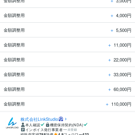
＋
3,000円
金額調整用
＋
4,000円
金額調整用
＋
5,500円
金額調整用
＋
11,000円
金額調整用
＋
22,000円
金額調整用
＋
33,000円
金額調整用
＋
60,000円
金額調整用
＋
110,000円
金額調整用
株式会社LinkStudio
本人確認
機密保持契約(NDA)
インボイス発行事業者
未登録
総販売実績
788
評価
4.9
フォロワー
423