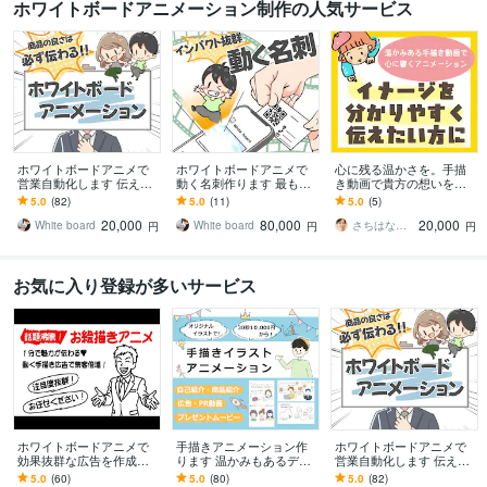
ホワイトボードアニメーション制作の人気サービス
ホワイトボードアニメで
ホワイトボードアニメで
心に残る温かさを。手描
営業自動化します 伝えた
動く名刺作ります 最も頼
き動画で貴方の想いを伝
い想いを、伝わるカタチ
れるあなたの相棒 ✨ あな
えます 商用利用可！著作
5.0
(82)
5.0
(11)
5.0
(5)
に翻訳しませんか？
たの魅力をしっかり伝え
権対応！丁寧なヒアリン
20,000
80,000
20,000
ます！
グで本質を引き出します
White board
White board
さちはな工房
円
円
円
お気に入り登録が多いサービス
ホワイトボードアニメで
手描きアニメーション作
ホワイトボードアニメで
効果抜群な広告を作成し
ります 温かみもあるデジ
営業自動化します 伝えた
ます PRやサービス紹介動
タル手描きでハイクオリ
い想いを、伝わるカタチ
5.0
(60)
5.0
(80)
5.0
(82)