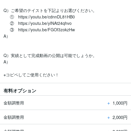
Q）ご希望のテイストを下記よりお選びください。

　  ①　https://youtu.be/cdnnDL81HB0

　  ②　https://youtu.be/yINAt24qhvo

  　③　https://youtu.be/FGOf3zokzHw　

A）

Q）実績として完成動画の公開は可能でしょうか。

A）

※コピペしてご使用ください！
有料オプション
＋
1,000円
金額調整用
＋
2,000円
金額調整用