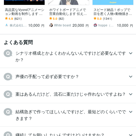
高品質なVyondアニメーシ
ホワイトボードアニメで
スピード納品！ポップで
ョン動画を制作します 明
営業自動化します 伝えた
目を惹く人物×動物描きま
瞭会計で安心！企業PR・
い想いを、伝わるカタチ
す 挿絵・動画・グッズな
4.9
(621)
5.0
(82)
5.0
(1341)
営業資料・広告・YouTube
に翻訳しませんか？
ど鮮やかな配色で個性を
10,000
20,000
10,000
等
出したい方へ
株式会社LinkStudio
White board
hoppe（ほっぺ）
円
円
円
よくある質問
シナリオ構成とかよくわかんないんですけど必要なんです
か？
声優の手配って必ず必要ですか？
案はあるんだけど、流石に案だけじゃ作れないですよね？
結構急ぎで作ってほしいんですけど、最短どのくらいでで
継続してお願いしたいんですけどいけますか？