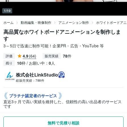
1/10
ホーム
動画編集・映像制作
アニメーション制作
ホワイトボードアニ
高品質なホワイトボードアニメーションを制作しま
す
3～5日で迅速に制作可能！企業PR・広告・YouTube 等
4.9
(64)
78
件
評価
販売実績
10
枠 / お願い中：
0
人
残り
株式会社LinkStudio
総販売実績：
788件
プラチナ認定者の
サービス
直近3ヶ月で高い実績を維持した、信頼性の高い出品者のサービス
です
無料で見積り相談