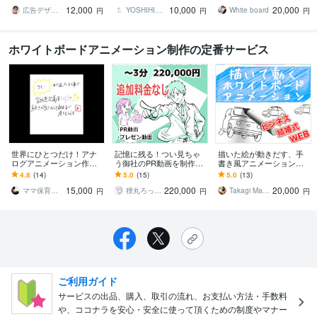
画，結婚式のオープニン
ティ！
に翻訳しませんか？
12,000
10,000
20,000
グムービー等に最適
広告デザイン・アニメーション／シュレック
YOSHIHIKA こしあん
White board
円
円
円
ホワイトボードアニメーション制作の定番サービス
世界にひとつだけ！アナ
記憶に残る！つい見ちゃ
描いた絵が動きだす、手
ログアニメーション作り
う御社のPR動画を制作し
書き風アニメーション作
ます 格安3分15,000円！自
ます 漫画受賞歴のある画
ります ホワイトボードア
4.8
(14)
5.0
(15)
5.0
(13)
己紹介、サービス紹介に
力を惜しみなく使いま
ニメーションでビジネ
15,000
220,000
20,000
最適！
す！
ス、結婚式、PR
ママ保育士WBAあゆみん
狸丸ろっきー＠たなかひろき
Takagi Makoto
円
円
円
ご利用ガイド
サービスの出品、購入、取引の流れ、お支払い方法・手数料
や、ココナラを安心・安全に使って頂くための制度やマナー