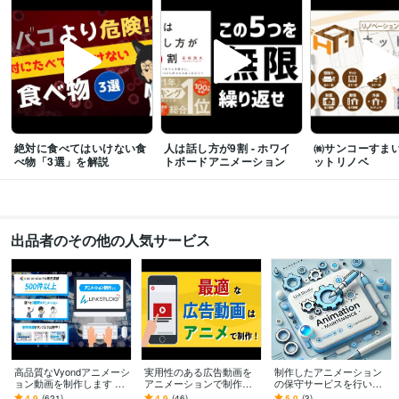
絶対に食べてはいけない食
人は話し方が9割 - ホワイ
㈱サンコーすまいる
べ物「3選」を解説
トボードアニメーション
ットリノベ
出品者のその他の人気サービス
高品質なVyondアニメーシ
実用性のある広告動画を
制作したアニメーション
ョン動画を制作します 明
アニメーションで制作致
の保守サービスを行いま
瞭会計で安心！企業PR・
します YouTube・Instagra
す サービス内容を必ずご
4.9
(621)
4.9
(46)
5.0
(3)