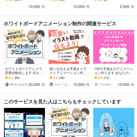
営業資料・広告・YouTube
m・TikTok等で使用可能
確認ください
10,000
10,000
2,000
等
円
円
円
ホワイトボードアニメーション制作の関連サービス
ホワイトボードアニメで
想いを伝える手描きイラ
100％手描きのアニメーシ
営業自動化します 伝えた
ストアニメーション作成
ョン作ります あなたの想
い想いを、伝わるカタチ
します 温かみあふれる手
いに寄り添ったアニメー
5.0
(82)
5.0
(48)
5.0
(10)
に翻訳しませんか？
描きイラストで差別化！
ション動画を作成します
20,000
10,000
10,000
原稿作りもお手伝い！
White board
まや ＊おえかきイラストアニメーション＊
アサ402
円
円
円
このサービスを見た人はこちらもチェックしています