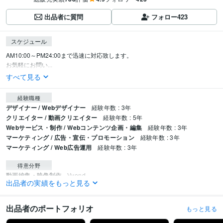
出品者に質問
フォロー
423
スケジュール
AM10:00～PM24:00まで迅速に対応致します。

お気軽にお問い...
すべて見る
経験職種
デザイナー / Webデザイナー
経験年数 : 3年
クリエイター / 動画クリエイター
経験年数 : 5年
Webサービス・制作 / Webコンテンツ企画・編集
経験年数 : 3年
マーケティング / 広告・宣伝・プロモーション
経験年数 : 3年
マーケティング / Web広告運用
経験年数 : 3年
得意分野
動画編集・映像制作
Vyond
出品者の実績をもっと見る
アニメーション
動画編集
YouTube
企業広告
PR
Web制作・HP作成・EC構築
WordPress
ビジネス
経営
飲食店
コーポレート
クリニック
医療
士業
事務所
出品者のポートフォリオ
もっと見る
サービス
ホームページ