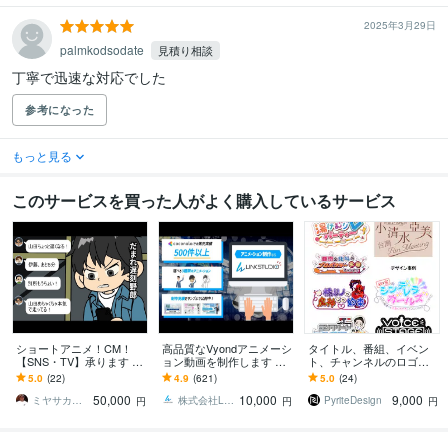
2025年3月29日
palmkodsodate
見積り相談
丁寧で迅速な対応でした
参考になった
もっと見る
このサービスを買った人がよく購入しているサービス
ショートアニメ！CM！
高品質なVyondアニメーシ
タイトル、番組、イベン
【SNS・TV】承ります ア
ョン動画を制作します 明
ト、チャンネルのロゴ作
ニメ動画・MV・広告・企
瞭会計で安心！企業PR・
ります 商用利用可、手書
5.0
(22)
4.9
(621)
5.0
(24)
業PR・企画〜音声まで丸
営業資料・広告・YouTube
きラフ有、生成AI不使
50,000
10,000
9,000
投げOK！
等
用、修正回数無制限
ミヤサカトヨシ
株式会社LinkStudio
PyriteDesign
円
円
円